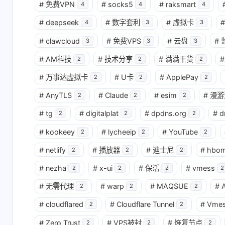
#
免费VPN
#
socks5
#
raksmart
4
4
4
#
deepseek
#
数字套利
#
虚拟卡
#
4
3
3
#
clawcloud
#
免费VPS
#
云盘
#
3
3
3
#
AM科技
#
技术分享
#
满满干货
#
2
2
2
#
万事达虚拟卡
#
U卡
#
ApplePay
2
2
2
#
AnyTLS
#
Claude
#
esim
#
漫游
2
2
2
#
tg
#
digitalplat
#
dpdns.org
#
d
2
2
2
#
kookeey
#
lycheeip
#
YouTube
2
2
2
#
netlify
#
播放器
#
迪士尼
#
hbo
2
2
2
#
nezha
#
x-ui
#
保活
#
vmess
2
2
2
2
#
无需代理
#
warp
#
MAQSUE
#
A
2
2
2
#
cloudflared
#
Cloudflare Tunnel
#
Vme
2
2
#
Zero Trust
#
VPS被封
#
恢复节点
2
2
2