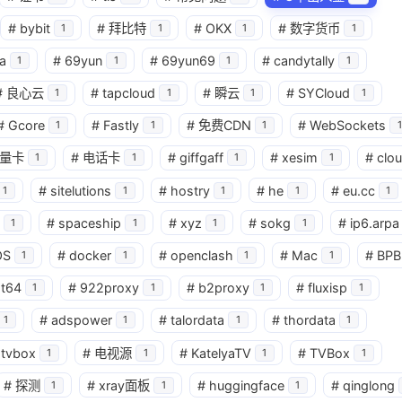
#
bybit
#
拜比特
#
OKX
#
数字货币
1
1
1
1
a
#
69yun
#
69yun69
#
candytally
1
1
1
1
#
良心云
#
tapcloud
#
瞬云
#
SYCloud
1
1
1
1
#
Gcore
#
Fastly
#
免费CDN
#
WebSockets
1
1
1
1
量卡
#
电话卡
#
giffgaff
#
xesim
#
clo
1
1
1
1
#
sitelutions
#
hostry
#
he
#
eu.cc
1
1
1
1
1
#
spaceship
#
xyz
#
sokg
#
ip6.arpa
1
1
1
1
OS
#
docker
#
openclash
#
Mac
#
BPB
1
1
1
1
at64
#
922proxy
#
b2proxy
#
fluxisp
1
1
1
1
#
adspower
#
talordata
#
thordata
1
1
1
1
tvbox
#
电视源
#
KatelyaTV
#
TVBox
1
1
1
1
#
探测
#
xray面板
#
huggingface
#
qinglong
1
1
1