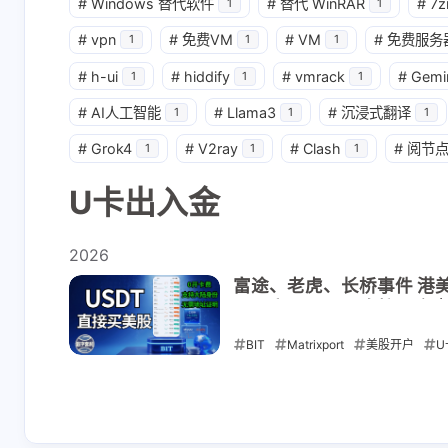
#
Windows 替代软件
#
替代 WinRAR
#
7z
1
1
#
vpn
#
免费VM
#
VM
#
免费服务
1
1
1
#
h-ui
#
hiddify
#
vmrack
#
Gemi
1
1
1
#
AI人工智能
#
Llama3
#
沉浸式翻译
1
1
1
#
Grok4
#
V2ray
#
Clash
#
阅节
1
1
1
U卡出入金
2026
富途、老虎、长桥事件 港
证开户 + USDT 直接
BIT
Matrixport
美股开户
U
2026-05-24