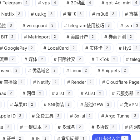
#
Telegram
#
vps
#
3D动画
#
gpt-4o-mini
4
4
4
4
Netflix
#
us.kg
#
奈飞
#
m3u8
#
直播
3
3
3
3
监控
#
wireguard
#
telegram使用技巧
#
ssh
3
3
3
3
BIT
#
Matrixport
#
美股开户
#
券商评测
2
2
2
2
#
GooglePay
#
LocalCard
#
实体卡
#
Hy2
2
2
2
2
流量
#
媒体
#
国际社交
#
TikTok
#
tele
2
2
2
2
nsexit
#
优选域名
#
Linux
#
Snippets
2
2
2
2
#
直播源
#
Netlify
#
Render
#
Cloudflare Page
2
2
2
max
#
网盘
#
alist
#
AList
#
云服务器
2
2
2
2
2
#
苹果ID
#
SNI伪装
#
绕过GFW
#
免VPN
2
2
2
pple ID
#
免费工具
#
3x-ui
#
Argo Tunnel
2
2
2
2
ss
#
一键脚本
#
多域名
#
多协议
#
内网
2
2
2
2
#
证书
#
tls
#
常见问题
#
U卡出入金
2
2
1
1