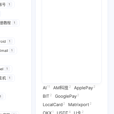
帐号
1
册教程
1
2
2
GooglePay
LocalCard
roid
1
1
26
14
U卡出入金
VPN
ai
Gmail
1
2
1
2
虚拟卡
交易所
券商评测
1
2
1
el
问题
技术分享
拜比特
1
主机
1
2
53
1
干货
科学上网
稳定币
11
2
2
AI
AM科技
ApplePay
3
1
9
拟卡
虚拟货币
订阅
2
2
BIT
GooglePay
1
2
2
LocalCard
Matrixport
六月 2026
五月 2026
1
4
2
OKX
USDT
U卡