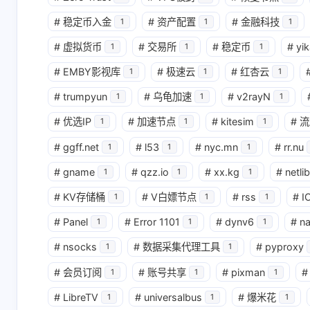
#
稳定币入金
#
资产配置
#
金融科技
1
1
1
#
虚拟货币
#
交易所
#
稳定币
#
yik
1
1
1
#
EMBY影视库
#
极速云
#
红杏云
1
1
1
#
trumpyun
#
乌龟加速
#
v2rayN
1
1
1
#
优选IP
#
加速节点
#
kitesim
#
流
1
1
1
#
ggff.net
#
l53
#
nyc.mn
#
rr.nu
1
1
1
#
gname
#
qzz.io
#
xx.kg
#
netlib
1
1
1
#
KV存储桶
#
V白嫖节点
#
rss
#
I
1
1
1
#
Panel
#
Error 1101
#
dynv6
#
n
1
1
1
#
nsocks
#
数据采集代理工具
#
pyproxy
1
1
#
会员订阅
#
账号共享
#
pixman
#
1
1
1
#
LibreTV
#
universalbus
#
爆米花
1
1
1