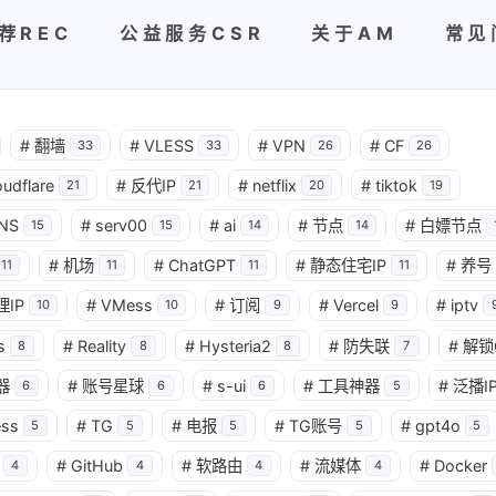
荐REC
公益服务CSR
关于AM
常见
#
翻墙
#
VLESS
#
VPN
#
CF
33
33
26
26
oudflare
#
反代IP
#
netflix
#
tiktok
21
21
20
19
NS
#
serv00
#
ai
#
节点
#
白嫖节点
15
15
14
14
#
机场
#
ChatGPT
#
静态住宅IP
#
养号
11
11
11
11
理IP
#
VMess
#
订阅
#
Vercel
#
iptv
10
10
9
9
s
#
Reality
#
Hysteria2
#
防失联
#
解锁
8
8
8
7
器
#
账号星球
#
s-ui
#
工具神器
#
泛播I
6
6
6
5
ess
#
TG
#
电报
#
TG账号
#
gpt4o
5
5
5
5
5
#
GitHub
#
软路由
#
流媒体
#
Docker
4
4
4
4