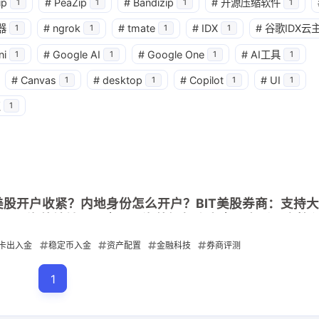
3
1
篇
篇
ip
#
PeaZip
#
Bandizip
#
开源压缩软件
1
1
1
1
器
#
ngrok
#
tmate
#
IDX
#
谷歌IDX云
1
1
1
1
四月 2026
三月 2026
ni
#
Google AI
#
Google One
#
AI工具
1
1
1
1
4
3
篇
篇
#
Canvas
#
desktop
#
Copilot
#
UI
1
1
1
1
点
1
美股开户收紧？内地身份怎么开户？BIT美股券商：支持
入金｜无需海外地址证明｜无需海外银行账户｜开户到入金教
卡出入金
稳定币入金
资产配置
金融科技
券商评测
1