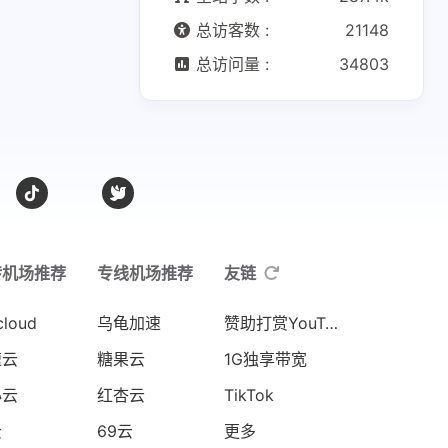
总访客数 :
21148
总访问量 :
34803
转机场推荐
专线机场推荐
友链
cloud
乌龟加速
赞助打赏YouTube
速云
糖果云
1G独享带宽
心云
红杏云
TikTok
云
69云
更多