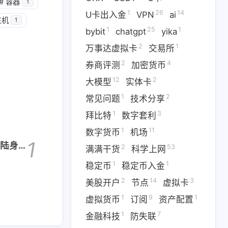
1
14
篇
篇
#
容器
1
1
26
14
U卡出入金
VPN
ai
主机
1
1
25
1
二月 2026
一月 2026
bybit
chatgpt
yika
1
3
篇
篇
2
1
万事达虚拟卡
交易所
2
4
券商评测
加密货币
12
2
大模型
实体卡
1
2
常见问题
技术分享
1
3
拜比特
数字套利
1
11
数字货币
机场
1
大陆身份
2
53
满满干货
科学上网
程
1
1
稳定币
稳定币入金
2
14
3
美股开户
节点
虚拟卡
1
9
1
虚拟货币
订阅
资产配置
1
7
金融科技
防失联