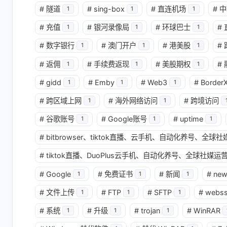
#
隧道
#
sing-box
#
直连机场
#
中
1
1
1
互动
#
充值
#
银河录像局
#
环球巴士
#
1
1
1
最新评论
#
数字银行
#
澳门开户
#
港美股
#
1
1
1
无法获取评论，请确认相关配置是否正
#
返佣
#
手续费返现
#
美股期权
#
1
1
1
#
gidd
#
Emby
#
Web3
#
Border
1
1
1
#
跨区域上网
#
海外网络访问
#
跨境访问
1
1
#
谷歌账号
#
Google账号
#
uptime
1
1
1
#
bitbrowser、tiktok直播、云手机、自动化养号、全
#
tiktok直播、DuoPlus云手机、自动化养号、全球社媒运营
#
Google
#
免费证书
#
新闻
#
ne
1
1
1
#
文件上传
#
FTP
#
SFTP
#
webs
1
1
1
#
系统
#
升级
#
trojan
#
WinRAR
1
1
1