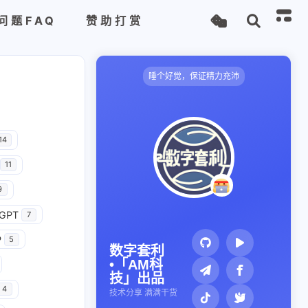
问题FAQ
赞助打赏
睡个好觉，保证精力充沛
14
11
9
GPT
7
P
5
数字套利
•「AM科
技」出品
4
技术分享 满满干货