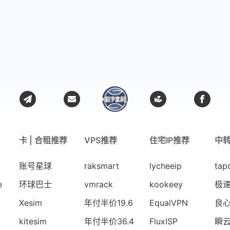
卡 | 合租推荐
VPS推荐
住宅IP推荐
中
账号星球
raksmart
lycheeip
tap
e
环球巴士
vmrack
kookeey
极
Xesim
年付半价19.6
EqualVPN
良
kitesim
年付半价36.4
FluxISP
瞬