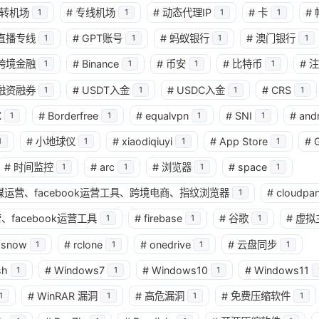
转机场
#
专线机场
#
动态代理IP
#
卡
#
1
1
1
1
兴趣点
直播专线
#
GPT账号
#
蚂蚁银行
#
澳门银行
1
1
1
1
寻找你感兴趣的领域
跨境金融
#
Binance
#
币安
#
比特币
#
注
1
1
1
1
确
融资融券
#
USDT入金
#
USDC入金
#
CRS
1
1
1
1
11
2
2
2
AI
AM科技
ApplePay
BIT
X
#
Borderfree
#
equalvpn
#
SNI
#
and
1
1
1
1
2
1
4
2
Matrixport
OKX
USDT
U卡
#
小地球仪
#
xiaodiqiuyi
#
App Store
#
1
1
1
1
1
25
1
bybit
chatgpt
yika
万事达
#
时间监控
#
arc
#
浏览器
#
space
1
1
1
1
4
12
2
球社媒运营、facebook运营工具、跨境电商、指纹浏览器
#
cloudpan
加密货币
大模型
实体卡
常见
1
、facebook运营工具
#
firebase
#
谷歌
#
虚拟
1
1
1
3
1
11
数字套利
数字货币
机场
满满
wsnow
#
rclone
#
onedrive
#
云盘同步
1
1
1
1
1
2
14
稳定币入金
美股开户
节点
虚
sh
#
Windows7
#
Windows10
#
Windows11
1
1
1
1
1
7
资产配置
金融科技
防失联
#
WinRAR 漏洞
#
高危漏洞
#
免费压缩软件
1
1
1
1
八月 2026
七月 2026