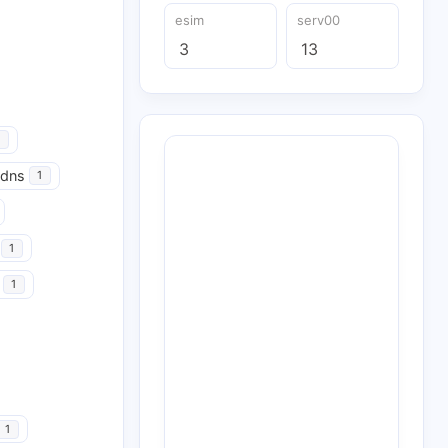
esim
serv00
3
13
udns
1
1
1
1