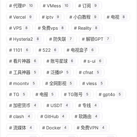
#
代理IP
#
VMess
#
订阅
10
10
9
#
Vercel
#
iptv
#
小白教程
#
电视
9
9
9
8
#
VPS
#
免费vps
#
Reality
8
8
8
#
Hysteria2
#
防失联
#
解锁GPT
8
7
7
#
1101
#
522
#
电视盒子
6
6
6
#
看片神器
#
账号星球
#
s-ui
6
6
6
#
工具神器
#
泛播IP
#
cfnat
5
5
5
#
moontv
#
全网影视
#
vless
5
5
5
#
TG
#
电报
#
TG账号
#
gpt4o
5
5
5
5
#
加密货币
#
USDT
#
专线
4
4
4
#
clash
#
GitHub
#
软路由
4
4
4
#
流媒体
#
Docker
#
免费VPN
4
4
4