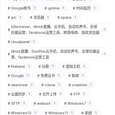
#
Google账号
#
uptime
#
时间监控
1
1
1
#
arc
#
浏览器
#
space
1
1
1
bitbrowser、tiktok直播、云手机、自动化养号、全球
#
1
社媒运营、facebook运营工具、跨境电商、指纹浏览器
#
cloudpanel
1
tiktok直播、DuoPlus云手机、自动化养号、全球社媒运
#
1
营、facebook运营工具
#
firebase
#
谷歌
#
虚拟主机
1
1
1
#
Google
#
免费证书
#
新闻
1
1
1
#
newsnow
#
rclone
#
onedrive
1
1
1
#
云盘同步
#
文件上传
#
FTP
1
1
1
#
SFTP
#
webssh
#
Windows7
1
1
1
#
Windows10
#
Windows11
#
系统
1
1
1