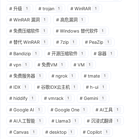
#
升级
#
trojan
#
WinRAR
1
1
1
#
WinRAR 漏洞
#
高危漏洞
1
1
#
免费压缩软件
#
Windows 替代软件
1
1
#
替代 WinRAR
#
7zip
#
PeaZip
1
1
1
#
Bandizip
#
开源压缩软件
#
容器
1
1
1
#
vpn
#
免费VM
#
VM
1
1
1
#
免费服务器
#
ngrok
#
tmate
1
1
1
#
IDX
#
谷歌IDX云主机
#
h-ui
1
1
1
#
hiddify
#
vmrack
#
Gemini
1
1
1
#
Google AI
#
Google One
#
AI工具
1
1
1
#
AI人工智能
#
Llama3
#
沉浸式翻译
1
1
1
#
Canvas
#
desktop
#
Copilot
1
1
1