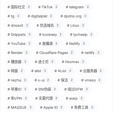
#
国际社交
#
TikTok
#
telegram
2
2
2
#
tg
#
digitalplat
#
dpdns.org
2
2
2
#
dnsexit
#
优选域名
#
Linux
2
2
2
#
Snippets
#
kookeey
#
lycheeip
2
2
2
#
YouTube
#
直播源
#
Netlify
2
2
2
#
Render
#
Cloudflare Pages
#
netlify
2
2
2
#
播放器
#
迪士尼
#
hbomax
2
2
2
#
网盘
#
alist
#
AList
#
云服务器
2
2
2
2
#
nezha
#
x-ui
#
保活
#
vmess
2
2
2
2
#
苹果ID
#
SNI伪装
#
绕过GFW
2
2
2
#
免VPN
#
无需代理
#
warp
2
2
2
#
MAQSUE
#
Apple ID
#
免费工具
2
2
2