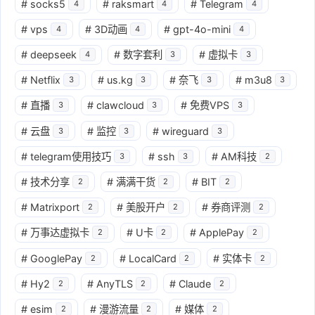
#
socks5
#
raksmart
#
Telegram
4
4
4
#
vps
#
3D动画
#
gpt-4o-mini
4
4
4
#
deepseek
#
数字套利
#
虚拟卡
4
3
3
#
Netflix
#
us.kg
#
奈飞
#
m3u8
3
3
3
3
#
直播
#
clawcloud
#
免费VPS
3
3
3
#
云盘
#
监控
#
wireguard
3
3
3
#
telegram使用技巧
#
ssh
#
AM科技
3
3
2
#
技术分享
#
满满干货
#
BIT
2
2
2
#
Matrixport
#
美股开户
#
券商评测
2
2
2
#
万事达虚拟卡
#
U卡
#
ApplePay
2
2
2
#
GooglePay
#
LocalCard
#
实体卡
2
2
2
#
Hy2
#
AnyTLS
#
Claude
2
2
2
#
esim
#
漫游流量
#
媒体
2
2
2