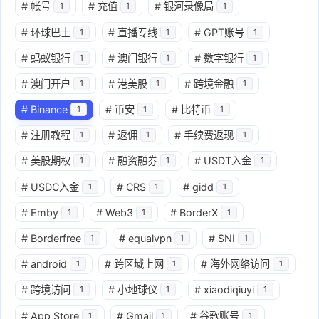
#
帐号
#
充值
#
银河录像局
1
1
1
#
环球巴士
#
直播专线
#
GPT账号
1
1
1
#
蚂蚁银行
#
澳门银行
#
数字银行
1
1
1
#
澳门开户
#
港美股
#
跨境金融
1
1
1
#
Binance
#
币安
#
比特币
1
1
1
#
注册教程
#
返佣
#
手续费返现
1
1
1
#
美股期权
#
融资融券
#
USDT入金
1
1
1
#
USDC入金
#
CRS
#
gidd
1
1
1
#
Emby
#
Web3
#
BorderX
1
1
1
#
Borderfree
#
equalvpn
#
SNI
1
1
1
#
android
#
跨区域上网
#
海外网络访问
1
1
1
#
跨境访问
#
小地球仪
#
xiaodiqiuyi
1
1
1
#
App Store
#
Gmail
#
谷歌账号
1
1
1