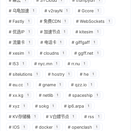
#
瞬云
#
SYCloud
#
trumpyun
#
乌龟加速
#
v2rayN
#
Gcore
1
1
1
#
Fastly
#
免费CDN
#
WebSockets
1
1
1
#
优选IP
#
加速节点
#
kitesim
1
1
1
#
流量卡
#
电话卡
#
giffgaff
1
1
1
#
xesim
#
cloudns
#
ggff.net
1
1
1
#
l53
#
nyc.mn
#
rr.nu
1
1
1
#
sitelutions
#
hostry
#
he
1
1
1
#
eu.cc
#
gname
#
qzz.io
1
1
1
#
xx.kg
#
netlib
#
spaceship
1
1
1
#
xyz
#
sokg
#
ip6.arpa
1
1
1
#
KV存储桶
#
V白嫖节点
#
rss
1
1
1
#
IOS
#
docker
#
openclash
1
1
1