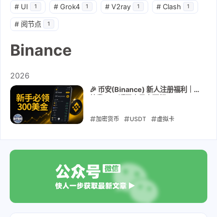
#
UI
#
Grok4
#
V2ray
#
Clash
1
1
1
1
#
阅节点
1
Binance
2026
🎉 币安(Binance) 新人注册福利｜手
续费20%返现｜最高可领 300
USDT｜2026最新教程
加密货币
USDT
虚拟卡
Binance
币安
比特币
注册教
程
返佣
手续费返现
2026-05-11