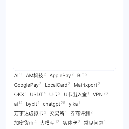
11
2
2
2
AI
AM科技
ApplePay
BIT
2
2
2
GooglePay
LocalCard
Matrixport
1
4
2
1
26
OKX
USDT
U卡
U卡出入金
VPN
14
1
25
1
ai
bybit
chatgpt
yika
2
1
2
万事达虚拟卡
交易所
券商评测
4
12
2
1
加密货币
大模型
实体卡
常见问题