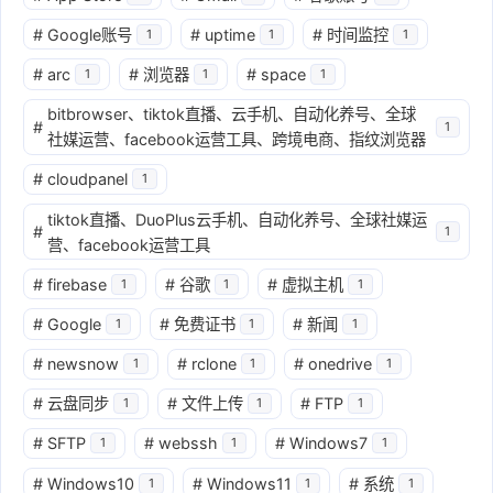
#
Google账号
#
uptime
#
时间监控
1
1
1
#
arc
#
浏览器
#
space
1
1
1
bitbrowser、tiktok直播、云手机、自动化养号、全球
#
1
社媒运营、facebook运营工具、跨境电商、指纹浏览器
#
cloudpanel
1
tiktok直播、DuoPlus云手机、自动化养号、全球社媒运
#
1
营、facebook运营工具
#
firebase
#
谷歌
#
虚拟主机
1
1
1
#
Google
#
免费证书
#
新闻
1
1
1
#
newsnow
#
rclone
#
onedrive
1
1
1
#
云盘同步
#
文件上传
#
FTP
1
1
1
#
SFTP
#
webssh
#
Windows7
1
1
1
#
Windows10
#
Windows11
#
系统
1
1
1