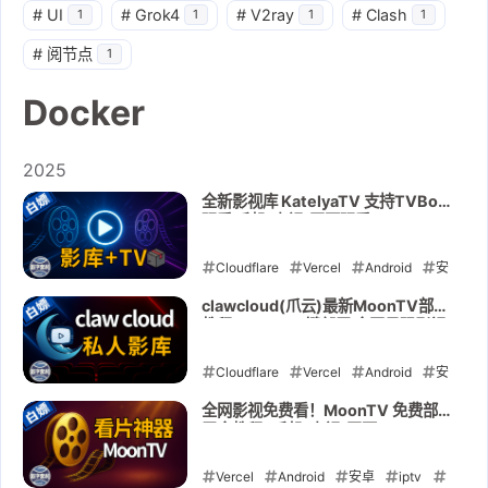
#
UI
#
Grok4
#
V2ray
#
Clash
1
1
1
1
#
阅节点
1
Docker
2025
全新影视库 KatelyaTV 支持TVBox
观看 手机/电视/网页观看 Vercel、
Cloudflare、Docker、Netlify、
clawcloud、Render部署
Cloudflare
Vercel
Android
安
卓
iptv
KatelyaTV
moontv
clawcloud(爪云)最新MoonTV部署
教程 Docker一键部署 全网最强影视
TVBox
看片神器
clawcloud
免费看 支持手机/电视/网页
Netlify
Cloudflare
Docker
Vercel
Render
Android
安
卓
2025-09-08
iptv
电视
电视盒子
全网影视免费看！MoonTV 免费部
署全教程⚡手机/电视/网页，
moontv
看片神器
clawcloud
Vercel、Cloudflare Pages、
Docker一键部署
Docker
Vercel
Android
全网影视
安卓
iptv