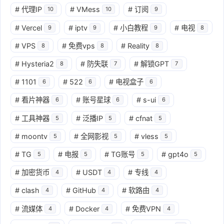
#
代理IP
#
VMess
#
订阅
10
10
9
#
Vercel
#
iptv
#
小白教程
#
电视
9
9
9
8
#
VPS
#
免费vps
#
Reality
8
8
8
#
Hysteria2
#
防失联
#
解锁GPT
8
7
7
#
1101
#
522
#
电视盒子
6
6
6
#
看片神器
#
账号星球
#
s-ui
6
6
6
#
工具神器
#
泛播IP
#
cfnat
5
5
5
#
moontv
#
全网影视
#
vless
5
5
5
#
TG
#
电报
#
TG账号
#
gpt4o
5
5
5
5
#
加密货币
#
USDT
#
专线
4
4
4
#
clash
#
GitHub
#
软路由
4
4
4
#
流媒体
#
Docker
#
免费VPN
4
4
4