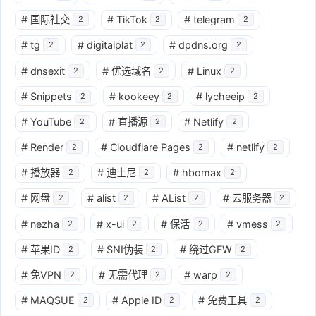
#
国际社交
#
TikTok
#
telegram
2
2
2
#
tg
#
digitalplat
#
dpdns.org
2
2
2
#
dnsexit
#
优选域名
#
Linux
2
2
2
#
Snippets
#
kookeey
#
lycheeip
2
2
2
#
YouTube
#
直播源
#
Netlify
2
2
2
#
Render
#
Cloudflare Pages
#
netlify
2
2
2
#
播放器
#
迪士尼
#
hbomax
2
2
2
#
网盘
#
alist
#
AList
#
云服务器
2
2
2
2
#
nezha
#
x-ui
#
保活
#
vmess
2
2
2
2
#
苹果ID
#
SNI伪装
#
绕过GFW
2
2
2
#
免VPN
#
无需代理
#
warp
2
2
2
#
MAQSUE
#
Apple ID
#
免费工具
2
2
2