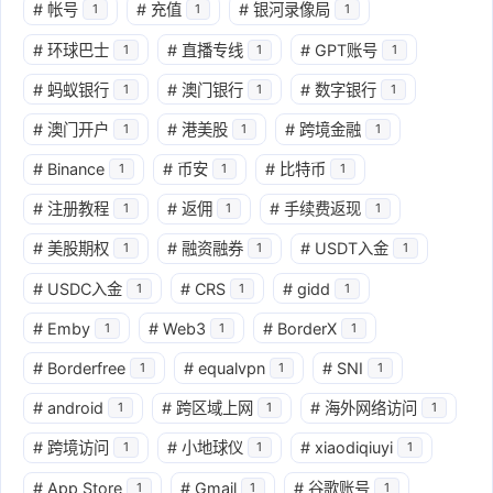
#
帐号
#
充值
#
银河录像局
1
1
1
#
环球巴士
#
直播专线
#
GPT账号
1
1
1
#
蚂蚁银行
#
澳门银行
#
数字银行
1
1
1
#
澳门开户
#
港美股
#
跨境金融
1
1
1
#
Binance
#
币安
#
比特币
1
1
1
#
注册教程
#
返佣
#
手续费返现
1
1
1
#
美股期权
#
融资融券
#
USDT入金
1
1
1
#
USDC入金
#
CRS
#
gidd
1
1
1
#
Emby
#
Web3
#
BorderX
1
1
1
#
Borderfree
#
equalvpn
#
SNI
1
1
1
#
android
#
跨区域上网
#
海外网络访问
1
1
1
#
跨境访问
#
小地球仪
#
xiaodiqiuyi
1
1
1
#
App Store
#
Gmail
#
谷歌账号
1
1
1