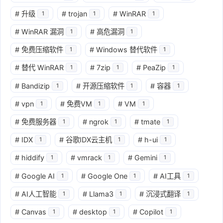
#
升级
#
trojan
#
WinRAR
1
1
1
#
WinRAR 漏洞
#
高危漏洞
1
1
#
免费压缩软件
#
Windows 替代软件
1
1
#
替代 WinRAR
#
7zip
#
PeaZip
1
1
1
#
Bandizip
#
开源压缩软件
#
容器
1
1
1
#
vpn
#
免费VM
#
VM
1
1
1
#
免费服务器
#
ngrok
#
tmate
1
1
1
#
IDX
#
谷歌IDX云主机
#
h-ui
1
1
1
#
hiddify
#
vmrack
#
Gemini
1
1
1
#
Google AI
#
Google One
#
AI工具
1
1
1
#
AI人工智能
#
Llama3
#
沉浸式翻译
1
1
1
#
Canvas
#
desktop
#
Copilot
1
1
1