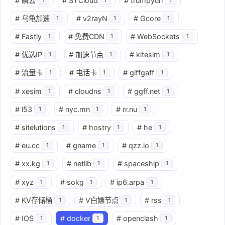
#
瞬云
#
SYCloud
#
trumpyun
#
乌龟加速
#
v2rayN
#
Gcore
1
1
1
#
Fastly
#
免费CDN
#
WebSockets
1
1
1
#
优选IP
#
加速节点
#
kitesim
1
1
1
#
流量卡
#
电话卡
#
giffgaff
1
1
1
#
xesim
#
cloudns
#
ggff.net
1
1
1
#
l53
#
nyc.mn
#
rr.nu
1
1
1
#
sitelutions
#
hostry
#
he
1
1
1
#
eu.cc
#
gname
#
qzz.io
1
1
1
#
xx.kg
#
netlib
#
spaceship
1
1
1
#
xyz
#
sokg
#
ip6.arpa
1
1
1
#
KV存储桶
#
V白嫖节点
#
rss
1
1
1
#
IOS
#
docker
#
openclash
1
1
1