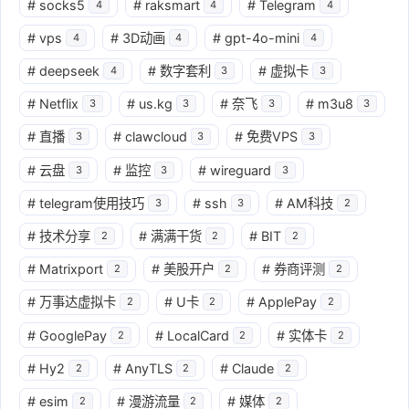
#
socks5
#
raksmart
#
Telegram
4
4
4
#
vps
#
3D动画
#
gpt-4o-mini
4
4
4
#
deepseek
#
数字套利
#
虚拟卡
4
3
3
#
Netflix
#
us.kg
#
奈飞
#
m3u8
3
3
3
3
#
直播
#
clawcloud
#
免费VPS
3
3
3
#
云盘
#
监控
#
wireguard
3
3
3
#
telegram使用技巧
#
ssh
#
AM科技
3
3
2
#
技术分享
#
满满干货
#
BIT
2
2
2
#
Matrixport
#
美股开户
#
券商评测
2
2
2
#
万事达虚拟卡
#
U卡
#
ApplePay
2
2
2
#
GooglePay
#
LocalCard
#
实体卡
2
2
2
#
Hy2
#
AnyTLS
#
Claude
2
2
2
#
esim
#
漫游流量
#
媒体
2
2
2