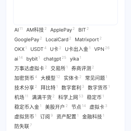
11
2
2
2
AI
AM科技
ApplePay
BIT
2
2
2
GooglePay
LocalCard
Matrixport
1
4
2
1
26
OKX
USDT
U卡
U卡出入金
VPN
14
1
25
1
ai
bybit
chatgpt
yika
2
1
2
万事达虚拟卡
交易所
券商评测
4
12
2
1
加密货币
大模型
实体卡
常见问题
2
1
3
1
技术分享
拜比特
数字套利
数字货币
11
2
53
1
机场
满满干货
科学上网
稳定币
1
2
14
3
稳定币入金
美股开户
节点
虚拟卡
1
9
1
1
虚拟货币
订阅
资产配置
金融科技
7
防失联