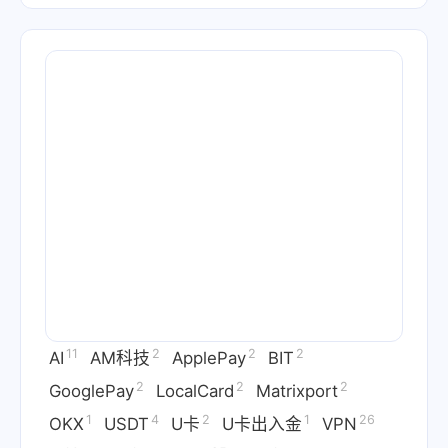
11
2
2
2
AI
AM科技
ApplePay
BIT
2
2
2
GooglePay
LocalCard
Matrixport
1
4
2
1
26
OKX
USDT
U卡
U卡出入金
VPN