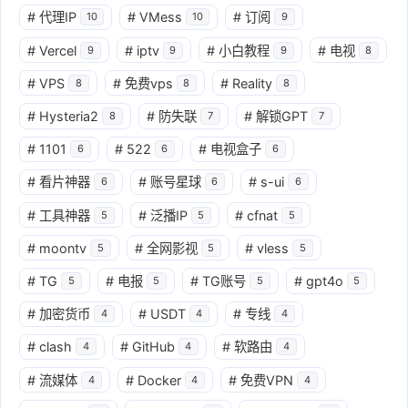
#
代理IP
#
VMess
#
订阅
10
10
9
#
Vercel
#
iptv
#
小白教程
#
电视
9
9
9
8
#
VPS
#
免费vps
#
Reality
8
8
8
#
Hysteria2
#
防失联
#
解锁GPT
8
7
7
#
1101
#
522
#
电视盒子
6
6
6
#
看片神器
#
账号星球
#
s-ui
6
6
6
#
工具神器
#
泛播IP
#
cfnat
5
5
5
#
moontv
#
全网影视
#
vless
5
5
5
#
TG
#
电报
#
TG账号
#
gpt4o
5
5
5
5
#
加密货币
#
USDT
#
专线
4
4
4
#
clash
#
GitHub
#
软路由
4
4
4
#
流媒体
#
Docker
#
免费VPN
4
4
4