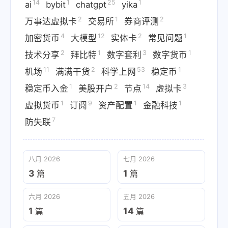
14
1
25
1
ai
bybit
chatgpt
yika
2
1
2
万事达虚拟卡
交易所
券商评测
4
12
2
1
加密货币
大模型
实体卡
常见问题
2
1
3
1
技术分享
拜比特
数字套利
数字货币
11
2
53
1
机场
满满干货
科学上网
稳定币
1
2
14
3
稳定币入金
美股开户
节点
虚拟卡
1
9
1
1
虚拟货币
订阅
资产配置
金融科技
7
防失联
八月 2026
七月 2026
3
1
篇
篇
六月 2026
五月 2026
1
14
篇
篇