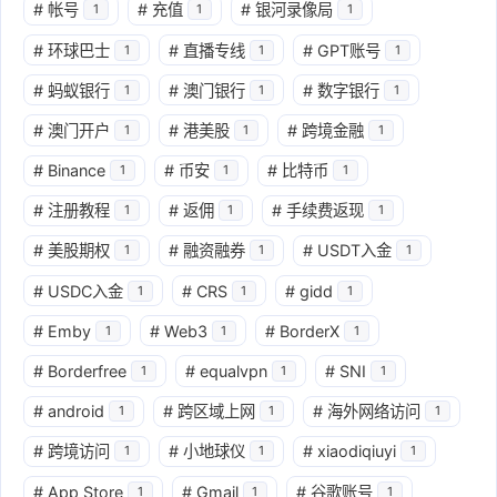
#
帐号
#
充值
#
银河录像局
1
1
1
#
环球巴士
#
直播专线
#
GPT账号
1
1
1
#
蚂蚁银行
#
澳门银行
#
数字银行
1
1
1
#
澳门开户
#
港美股
#
跨境金融
1
1
1
#
Binance
#
币安
#
比特币
1
1
1
#
注册教程
#
返佣
#
手续费返现
1
1
1
#
美股期权
#
融资融券
#
USDT入金
1
1
1
#
USDC入金
#
CRS
#
gidd
1
1
1
#
Emby
#
Web3
#
BorderX
1
1
1
#
Borderfree
#
equalvpn
#
SNI
1
1
1
#
android
#
跨区域上网
#
海外网络访问
1
1
1
#
跨境访问
#
小地球仪
#
xiaodiqiuyi
1
1
1
#
App Store
#
Gmail
#
谷歌账号
1
1
1