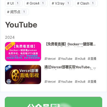
#
UI
#
Grok4
#
V2ray
#
Clash
1
1
1
1
#
阅节点
1
YouTube
2024
【免费看直播】Docker一键部署
pixman免费手机、电视看4GTV、
YouTube、TVB等IPTV电视源直播
Vercel
YouTube
m3u8
直播
iptv
电视
直播源
pixman
通过Vercel部署实现YouTube、虎
牙、斗鱼、YY、抖音、BiliBili等直
2024-08-01
播在手机、电视播放
Vercel
YouTube
m3u8
直播
iptv
电视
2024-07-27