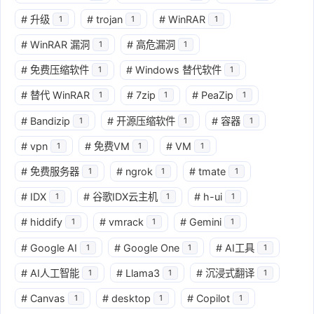
#
升级
#
trojan
#
WinRAR
1
1
1
#
WinRAR 漏洞
#
高危漏洞
1
1
#
免费压缩软件
#
Windows 替代软件
1
1
#
替代 WinRAR
#
7zip
#
PeaZip
1
1
1
#
Bandizip
#
开源压缩软件
#
容器
1
1
1
#
vpn
#
免费VM
#
VM
1
1
1
#
免费服务器
#
ngrok
#
tmate
1
1
1
#
IDX
#
谷歌IDX云主机
#
h-ui
1
1
1
#
hiddify
#
vmrack
#
Gemini
1
1
1
#
Google AI
#
Google One
#
AI工具
1
1
1
#
AI人工智能
#
Llama3
#
沉浸式翻译
1
1
1
#
Canvas
#
desktop
#
Copilot
1
1
1