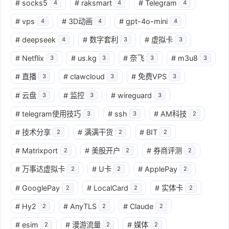
#
socks5
#
raksmart
#
Telegram
4
4
4
#
vps
#
3D动画
#
gpt-4o-mini
4
4
4
#
deepseek
#
数字套利
#
虚拟卡
4
3
3
#
Netflix
#
us.kg
#
奈飞
#
m3u8
3
3
3
3
#
直播
#
clawcloud
#
免费VPS
3
3
3
#
云盘
#
监控
#
wireguard
3
3
3
#
telegram使用技巧
#
ssh
#
AM科技
3
3
2
#
技术分享
#
满满干货
#
BIT
2
2
2
#
Matrixport
#
美股开户
#
券商评测
2
2
2
#
万事达虚拟卡
#
U卡
#
ApplePay
2
2
2
#
GooglePay
#
LocalCard
#
实体卡
2
2
2
#
Hy2
#
AnyTLS
#
Claude
2
2
2
#
esim
#
漫游流量
#
媒体
2
2
2