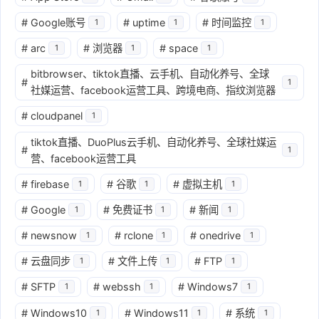
#
Google账号
#
uptime
#
时间监控
1
1
1
#
arc
#
浏览器
#
space
1
1
1
bitbrowser、tiktok直播、云手机、自动化养号、全球
#
1
社媒运营、facebook运营工具、跨境电商、指纹浏览器
#
cloudpanel
1
tiktok直播、DuoPlus云手机、自动化养号、全球社媒运
#
1
营、facebook运营工具
#
firebase
#
谷歌
#
虚拟主机
1
1
1
#
Google
#
免费证书
#
新闻
1
1
1
#
newsnow
#
rclone
#
onedrive
1
1
1
#
云盘同步
#
文件上传
#
FTP
1
1
1
#
SFTP
#
webssh
#
Windows7
1
1
1
#
Windows10
#
Windows11
#
系统
1
1
1