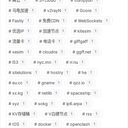
#
瞬云
#
SYCloud
#
trumpyun
#
乌龟加速
#
v2rayN
#
Gcore
1
1
1
#
Fastly
#
免费CDN
#
WebSockets
1
1
1
#
优选IP
#
加速节点
#
kitesim
1
1
1
#
流量卡
#
电话卡
#
giffgaff
1
1
1
#
xesim
#
cloudns
#
ggff.net
1
1
1
#
l53
#
nyc.mn
#
rr.nu
1
1
1
#
sitelutions
#
hostry
#
he
1
1
1
#
eu.cc
#
gname
#
qzz.io
1
1
1
#
xx.kg
#
netlib
#
spaceship
1
1
1
#
xyz
#
sokg
#
ip6.arpa
1
1
1
#
KV存储桶
#
V白嫖节点
#
rss
1
1
1
#
IOS
#
docker
#
openclash
1
1
1