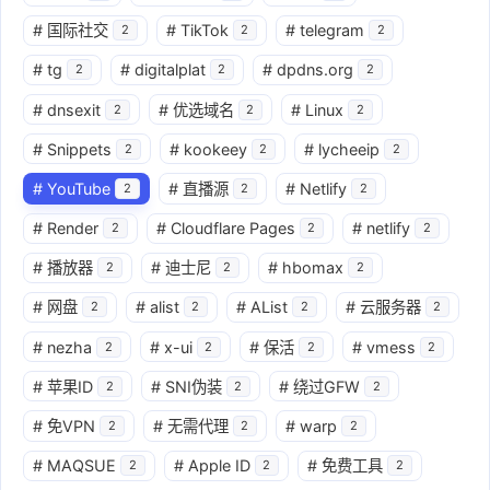
#
国际社交
#
TikTok
#
telegram
2
2
2
#
tg
#
digitalplat
#
dpdns.org
2
2
2
#
dnsexit
#
优选域名
#
Linux
2
2
2
#
Snippets
#
kookeey
#
lycheeip
2
2
2
#
YouTube
#
直播源
#
Netlify
2
2
2
#
Render
#
Cloudflare Pages
#
netlify
2
2
2
#
播放器
#
迪士尼
#
hbomax
2
2
2
#
网盘
#
alist
#
AList
#
云服务器
2
2
2
2
#
nezha
#
x-ui
#
保活
#
vmess
2
2
2
2
#
苹果ID
#
SNI伪装
#
绕过GFW
2
2
2
#
免VPN
#
无需代理
#
warp
2
2
2
#
MAQSUE
#
Apple ID
#
免费工具
2
2
2