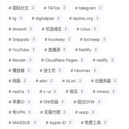
#
国际社交
#
TikTok
#
telegram
2
2
2
#
tg
#
digitalplat
#
dpdns.org
2
2
2
#
dnsexit
#
优选域名
#
Linux
2
2
2
#
Snippets
#
kookeey
#
lycheeip
2
2
2
#
YouTube
#
直播源
#
Netlify
2
2
2
#
Render
#
Cloudflare Pages
#
netlify
2
2
2
#
播放器
#
迪士尼
#
hbomax
2
2
2
#
网盘
#
alist
#
AList
#
云服务器
2
2
2
2
#
nezha
#
x-ui
#
保活
#
vmess
2
2
2
2
#
苹果ID
#
SNI伪装
#
绕过GFW
2
2
2
#
免VPN
#
无需代理
#
warp
2
2
2
#
MAQSUE
#
Apple ID
#
免费工具
2
2
2