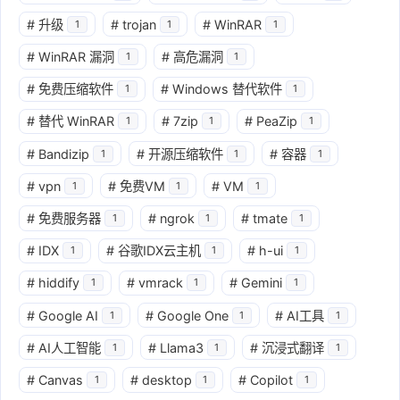
#
升级
#
trojan
#
WinRAR
1
1
1
#
WinRAR 漏洞
#
高危漏洞
1
1
#
免费压缩软件
#
Windows 替代软件
1
1
#
替代 WinRAR
#
7zip
#
PeaZip
1
1
1
#
Bandizip
#
开源压缩软件
#
容器
1
1
1
#
vpn
#
免费VM
#
VM
1
1
1
#
免费服务器
#
ngrok
#
tmate
1
1
1
#
IDX
#
谷歌IDX云主机
#
h-ui
1
1
1
#
hiddify
#
vmrack
#
Gemini
1
1
1
#
Google AI
#
Google One
#
AI工具
1
1
1
#
AI人工智能
#
Llama3
#
沉浸式翻译
1
1
1
#
Canvas
#
desktop
#
Copilot
1
1
1