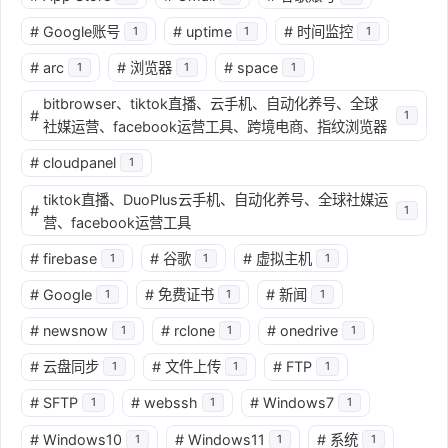
#
Google账号
#
uptime
#
时间监控
1
1
1
#
arc
#
浏览器
#
space
1
1
1
bitbrowser、tiktok直播、云手机、自动化养号、全球
#
1
社媒运营、facebook运营工具、跨境电商、指纹浏览器
#
cloudpanel
1
tiktok直播、DuoPlus云手机、自动化养号、全球社媒运
#
1
营、facebook运营工具
#
firebase
#
谷歌
#
虚拟主机
1
1
1
#
Google
#
免费证书
#
新闻
1
1
1
#
newsnow
#
rclone
#
onedrive
1
1
1
#
云盘同步
#
文件上传
#
FTP
1
1
1
#
SFTP
#
webssh
#
Windows7
1
1
1
#
Windows10
#
Windows11
#
系统
1
1
1