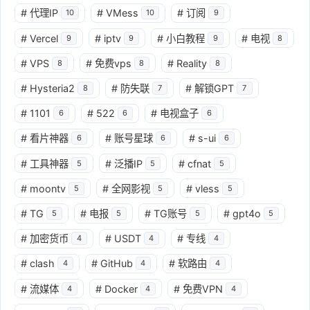
#
代理IP
#
VMess
#
订阅
10
10
9
#
Vercel
#
iptv
#
小白教程
#
电视
9
9
9
8
#
VPS
#
免费vps
#
Reality
8
8
8
#
Hysteria2
#
防失联
#
解锁GPT
8
7
7
#
1101
#
522
#
电视盒子
6
6
6
#
看片神器
#
账号星球
#
s-ui
6
6
6
#
工具神器
#
泛播IP
#
cfnat
5
5
5
#
moontv
#
全网影视
#
vless
5
5
5
#
TG
#
电报
#
TG账号
#
gpt4o
5
5
5
5
#
加密货币
#
USDT
#
专线
4
4
4
#
clash
#
GitHub
#
软路由
4
4
4
#
流媒体
#
Docker
#
免费VPN
4
4
4