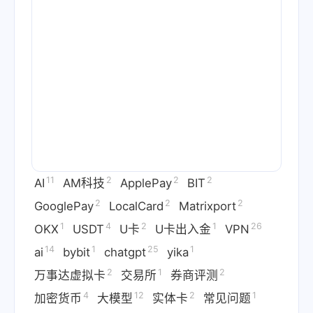
11
2
2
2
AI
AM科技
ApplePay
BIT
2
2
2
GooglePay
LocalCard
Matrixport
1
4
2
1
26
OKX
USDT
U卡
U卡出入金
VPN
14
1
25
1
ai
bybit
chatgpt
yika
2
1
2
万事达虚拟卡
交易所
券商评测
4
12
2
1
加密货币
大模型
实体卡
常见问题