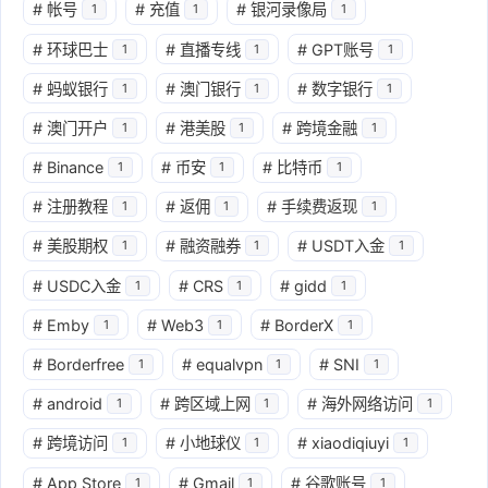
#
帐号
#
充值
#
银河录像局
1
1
1
#
环球巴士
#
直播专线
#
GPT账号
1
1
1
#
蚂蚁银行
#
澳门银行
#
数字银行
1
1
1
#
澳门开户
#
港美股
#
跨境金融
1
1
1
#
Binance
#
币安
#
比特币
1
1
1
#
注册教程
#
返佣
#
手续费返现
1
1
1
#
美股期权
#
融资融券
#
USDT入金
1
1
1
#
USDC入金
#
CRS
#
gidd
1
1
1
#
Emby
#
Web3
#
BorderX
1
1
1
#
Borderfree
#
equalvpn
#
SNI
1
1
1
#
android
#
跨区域上网
#
海外网络访问
1
1
1
#
跨境访问
#
小地球仪
#
xiaodiqiuyi
1
1
1
#
App Store
#
Gmail
#
谷歌账号
1
1
1