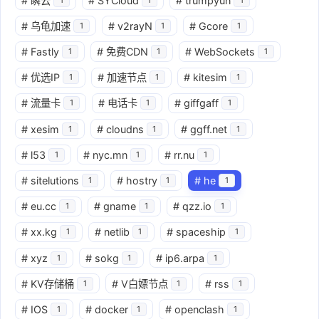
#
瞬云
#
SYCloud
#
trumpyun
#
乌龟加速
#
v2rayN
#
Gcore
1
1
1
#
Fastly
#
免费CDN
#
WebSockets
1
1
1
#
优选IP
#
加速节点
#
kitesim
1
1
1
#
流量卡
#
电话卡
#
giffgaff
1
1
1
#
xesim
#
cloudns
#
ggff.net
1
1
1
#
l53
#
nyc.mn
#
rr.nu
1
1
1
#
sitelutions
#
hostry
#
he
1
1
1
#
eu.cc
#
gname
#
qzz.io
1
1
1
#
xx.kg
#
netlib
#
spaceship
1
1
1
#
xyz
#
sokg
#
ip6.arpa
1
1
1
#
KV存储桶
#
V白嫖节点
#
rss
1
1
1
#
IOS
#
docker
#
openclash
1
1
1