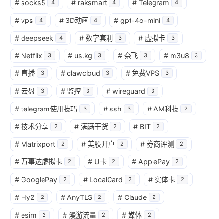
#
socks5
#
raksmart
#
Telegram
4
4
4
#
vps
#
3D动画
#
gpt-4o-mini
4
4
4
#
deepseek
#
数字套利
#
虚拟卡
4
3
3
#
Netflix
#
us.kg
#
奈飞
#
m3u8
3
3
3
3
#
直播
#
clawcloud
#
免费VPS
3
3
3
#
云盘
#
监控
#
wireguard
3
3
3
#
telegram使用技巧
#
ssh
#
AM科技
3
3
2
#
技术分享
#
满满干货
#
BIT
2
2
2
#
Matrixport
#
美股开户
#
券商评测
2
2
2
#
万事达虚拟卡
#
U卡
#
ApplePay
2
2
2
#
GooglePay
#
LocalCard
#
实体卡
2
2
2
#
Hy2
#
AnyTLS
#
Claude
2
2
2
#
esim
#
漫游流量
#
媒体
2
2
2