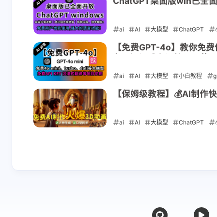
ChatGPT桌面版win
处
ai
AI
大模型
ChatGPT
2024-11-29
【免费GPT-4o】教你免费使用g
友、沉浸式翻译等项目使
ai
AI
大模型
小白教程
g
2024-11-10
【保姆级教程】💰AI制作
裂！
ai
AI
大模型
ChatGPT
2024-09-25