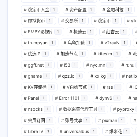
#
稳定币入金
#
资产配置
#
金融科技
1
1
1
#
虚拟货币
#
交易所
#
稳定币
#
yik
1
1
1
#
EMBY影视库
#
极速云
#
红杏云
1
1
1
#
trumpyun
#
乌龟加速
#
v2rayN
1
1
1
#
优选IP
#
加速节点
#
kitesim
#
流
1
1
1
#
ggff.net
#
l53
#
nyc.mn
#
rr.nu
1
1
1
#
gname
#
qzz.io
#
xx.kg
#
netlib
1
1
1
#
KV存储桶
#
V白嫖节点
#
rss
#
I
1
1
1
#
Panel
#
Error 1101
#
dynv6
#
n
1
1
1
#
nsocks
#
数据采集代理工具
#
pyproxy
1
1
#
会员订阅
#
账号共享
#
pixman
#
1
1
1
#
LibreTV
#
universalbus
#
爆米花
1
1
1