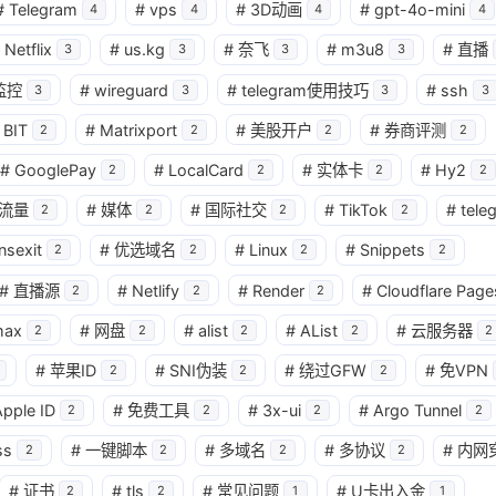
#
Telegram
#
vps
#
3D动画
#
gpt-4o-mini
4
4
4
4
Netflix
#
us.kg
#
奈飞
#
m3u8
#
直播
3
3
3
3
监控
#
wireguard
#
telegram使用技巧
#
ssh
3
3
3
3
BIT
#
Matrixport
#
美股开户
#
券商评测
2
2
2
2
#
GooglePay
#
LocalCard
#
实体卡
#
Hy2
2
2
2
2
流量
#
媒体
#
国际社交
#
TikTok
#
tele
2
2
2
2
nsexit
#
优选域名
#
Linux
#
Snippets
2
2
2
2
#
直播源
#
Netlify
#
Render
#
Cloudflare Page
2
2
2
max
#
网盘
#
alist
#
AList
#
云服务器
2
2
2
2
2
#
苹果ID
#
SNI伪装
#
绕过GFW
#
免VPN
2
2
2
pple ID
#
免费工具
#
3x-ui
#
Argo Tunnel
2
2
2
2
ss
#
一键脚本
#
多域名
#
多协议
#
内网
2
2
2
2
#
证书
#
tls
#
常见问题
#
U卡出入金
2
2
1
1