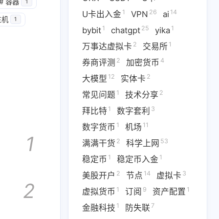
#
容器
1
1
26
14
U卡出入金
VPN
ai
3
1
9
主机
拟卡
虚拟货币
订阅
1
1
25
1
bybit
chatgpt
yika
2
1
万事达虚拟卡
交易所
六月 2026
五月 2026
2
4
1
券商评测
14
加密货币
篇
篇
12
2
大模型
实体卡
二月 2026
一月 2026
1
2
常见问题
技术分享
1
3
篇
篇
1
3
拜比特
数字套利
1
11
数字货币
机场
1
2
53
满满干货
科学上网
1
1
稳定币
稳定币入金
2
14
3
美股开户
节点
虚拟卡
2
1
9
1
虚拟货币
订阅
资产配置
1
7
金融科技
防失联