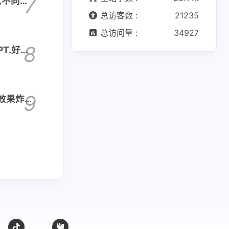
7
么不同之
总访客数 :
21235
总访问量 :
34927
8
PT.好
9
效果炸