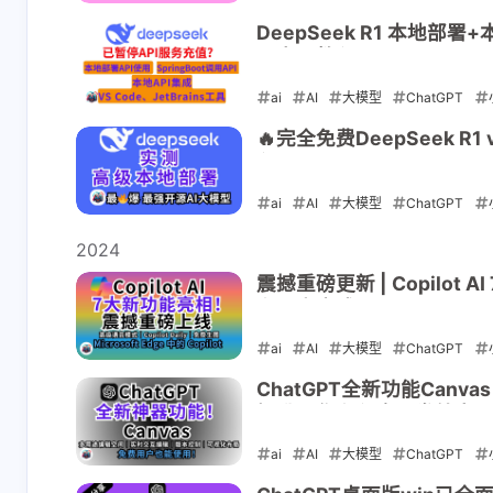
2025-02-14
DeepSeek R1 本地部署+
具实用教程
ai
AI
大模型
ChatGPT
2025-02-10
🔥完全免费DeepSeek R
程
ai
AI
大模型
ChatGPT
2025-02-04
2024
震撼重磅更新 | Copilot A
和开启方式
ai
AI
大模型
ChatGPT
2024-12-16
ChatGPT全新功能Can
提升写作和程序开发效率
ai
AI
大模型
ChatGPT
2024-12-12