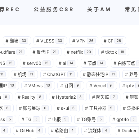
荐REC
公益服务CSR
关于AM
常见
#
翻墙
#
VLESS
#
VPN
#
CF
33
33
26
26
oudflare
#
反代IP
#
netflix
#
tiktok
21
21
20
19
NS
#
serv00
#
ai
#
节点
#
白嫖节点
15
15
14
14
#
机场
#
ChatGPT
#
静态住宅IP
#
养号
11
11
11
11
理IP
#
VMess
#
订阅
#
Vercel
#
iptv
10
10
9
9
s
#
Reality
#
Hysteria2
#
防失联
#
解锁
8
8
8
7
器
#
账号星球
#
s-ui
#
工具神器
#
泛播I
6
6
6
5
ess
#
TG
#
电报
#
TG账号
#
gpt4o
5
5
5
5
5
#
GitHub
#
软路由
#
流媒体
#
Docker
4
4
4
4