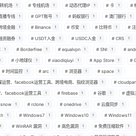
转机场
#
专线机场
#
动态代理IP
#
卡
#
1
1
1
1
直播专线
#
GPT账号
#
蚂蚁银行
#
澳门银行
1
1
1
1
跨境金融
#
Binance
#
币安
#
比特币
#
注
1
1
1
1
融资融券
#
USDT入金
#
USDC入金
#
CRS
1
1
1
1
兴趣点
X
#
Borderfree
#
equalvpn
#
SNI
#
and
1
1
1
1
寻找你感兴趣的领域
#
小地球仪
#
xiaodiqiuyi
#
App Store
#
1
1
1
1
确
#
时间监控
#
arc
#
浏览器
#
space
1
1
1
1
11
2
2
2
AI
AM科技
ApplePay
BIT
球社媒运营、facebook运营工具、跨境电商、指纹浏览器
#
cloudpan
1
2
1
4
2
Matrixport
OKX
USDT
U卡
、facebook运营工具
#
firebase
#
谷歌
#
虚拟
1
1
1
wsnow
#
rclone
#
onedrive
#
云盘同步
1
1
1
1
1
25
1
bybit
chatgpt
yika
万事达
sh
#
Windows7
#
Windows10
#
Windows11
1
1
1
4
12
2
加密货币
大模型
实体卡
常见
#
WinRAR 漏洞
#
高危漏洞
#
免费压缩软件
1
1
1
1
3
1
11
数字套利
数字货币
机场
满满