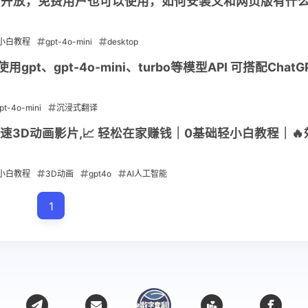
已全面开放，免费用户也可以使用，如何安装又和网页版有什
小白教程
gpt-4o-mini
desktop
pt、gpt-4o-mini、turbo等模型API 可搭配ChatG
用
pt-4o-mini
沉浸式翻译
快速3D动画影片,📈 轻松在家赚钱｜0基础轻小白教程｜
小白教程
3D动画
gpt4o
AI人工智能
1