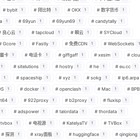
#
bybit
#
拜比特
#
OKX
#
数字货币
1
1
1
1
a
#
69yun
#
69yun69
#
candytally
1
1
1
1
#
良心云
#
tapcloud
#
瞬云
#
SYCloud
1
1
1
1
#
Gcore
#
Fastly
#
免费CDN
#
WebSockets
1
1
1
1
量卡
#
电话卡
#
giffgaff
#
xesim
#
clo
1
1
1
1
#
sitelutions
#
hostry
#
he
#
eu.cc
1
1
1
1
1
#
spaceship
#
xyz
#
sokg
#
ip6.arpa
1
1
1
1
OS
#
docker
#
openclash
#
Mac
#
BPB
1
1
1
1
at64
#
922proxy
#
b2proxy
#
fluxisp
1
1
1
1
#
adspower
#
talordata
#
thordata
1
1
1
1
tvbox
#
电视源
#
KatelyaTV
#
TVBox
1
1
1
1
#
探测
#
xray面板
#
huggingface
#
qinglong
1
1
1