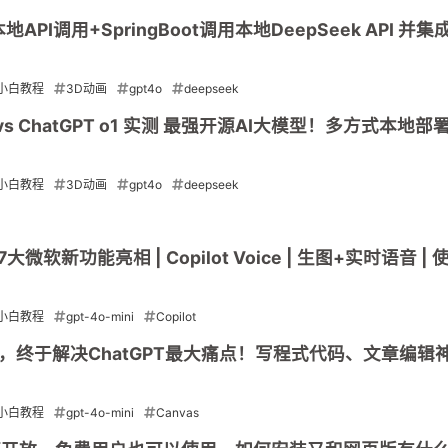
本地API调用+SpringBoot调用本地DeepSeek API 并
小白教程
3D动画
gpt4o
deepseek
1 vs ChatGPT o1 实测 最强开源AI大模型！多方式本地
小白教程
3D动画
gpt4o
deepseek
I 7大微软新功能亮相 | Copilot Voice | 生图+实时语音 |
小白教程
gpt-4o-mini
Copilot
vas，终于解决ChatGPT最大痛点！写程式代码、文章编辑
小白教程
gpt-4o-mini
Canvas