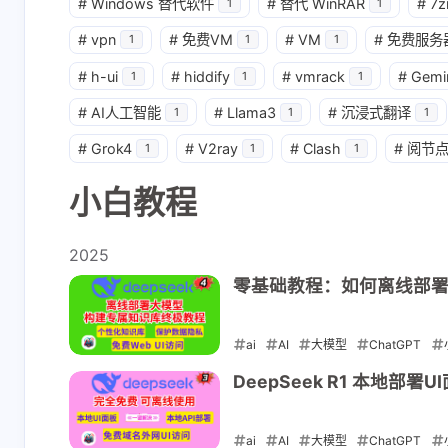
#
Windows 替代软件
#
替代 WinRAR
#
7z
1
1
#
vpn
#
免费VM
#
VM
#
免费服务
1
1
1
#
h-ui
#
hiddify
#
vmrack
#
Gemi
1
1
1
#
AI人工智能
#
Llama3
#
沉浸式翻译
1
1
1
#
Grok4
#
V2ray
#
Clash
#
阅节
1
1
1
小白教程
2025
零基础教程：如何离线部署D
ai
AI
大模型
ChatGPT
2025-02-17
DeepSeek R1 本地部
ai
AI
大模型
ChatGPT