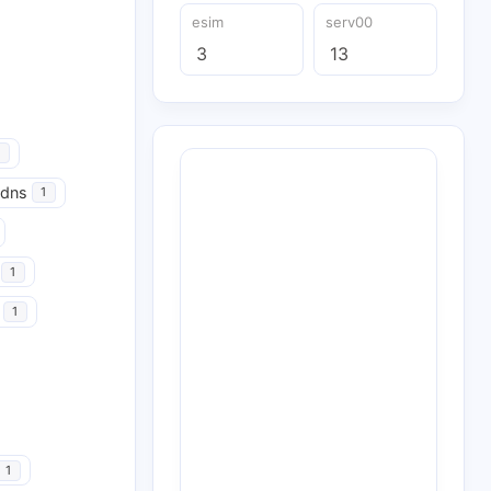
esim
serv00
3
13
udns
1
1
1
1