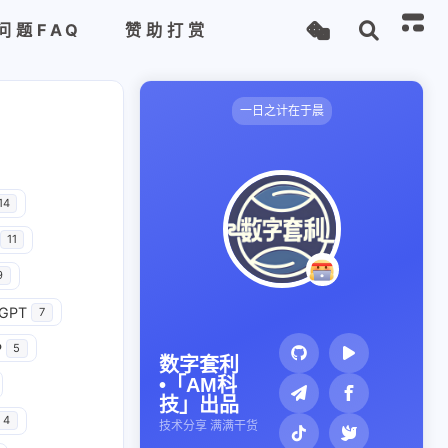
问题FAQ
赞助打赏
一日之计在于晨
14
11
9
GPT
7
P
5
数字套利
•「AM科
技」出品
4
技术分享 满满干货