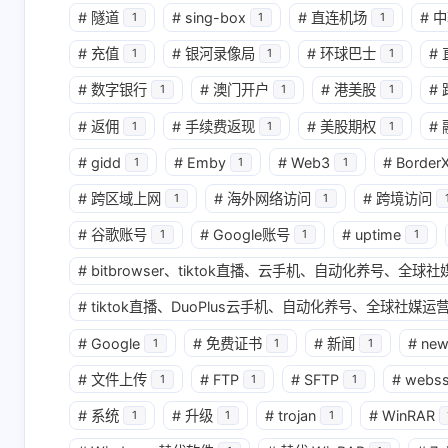
#
隧道
#
sing-box
#
直连机场
#
中
1
1
1
#
充值
#
银河录像局
#
环球巴士
#
1
1
1
#
数字银行
#
澳门开户
#
港美股
#
1
1
1
#
返佣
#
手续费返现
#
美股期权
#
1
1
1
互动
#
gidd
#
Emby
#
Web3
#
Border
1
1
1
最新评论
#
跨区域上网
#
海外网络访问
#
跨境访问
1
1
无法获取评论，请确认相关配置是否正
#
谷歌账号
#
Google账号
#
uptime
1
1
1
#
bitbrowser、tiktok直播、云手机、自动化养号、全
#
tiktok直播、DuoPlus云手机、自动化养号、全球社媒运营
#
Google
#
免费证书
#
新闻
#
ne
1
1
1
#
文件上传
#
FTP
#
SFTP
#
webs
1
1
1
#
系统
#
升级
#
trojan
#
WinRAR
1
1
1