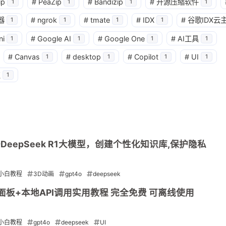
ip
#
PeaZip
#
Bandizip
#
开源压缩软件
1
1
1
1
1
2
14
器
#
ngrok
#
tmate
#
IDX
#
谷歌IDX云
稳定币入金
美股开户
节点
虚
1
1
1
1
ni
#
Google AI
#
Google One
#
AI工具
1
1
1
1
1
1
7
资产配置
金融科技
防失联
八月 2026
七月 2026
#
Canvas
#
desktop
#
Copilot
#
UI
1
1
1
1
3
1
篇
篇
点
1
四月 2026
三月 2026
4
3
篇
篇
eepSeek R1大模型，创建个性化知识库,保护隐私
小白教程
3D动画
gpt4o
deepseek
署UI面板+本地API调用实用教程 完全免费 可离线使用
小白教程
gpt4o
deepseek
UI