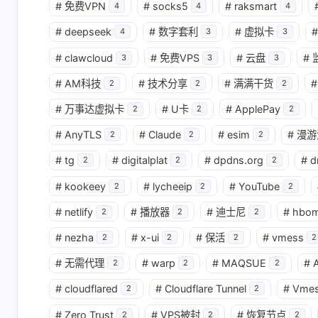
#
免费VPN
#
socks5
#
raksmart
4
4
4
#
deepseek
#
数字套利
#
虚拟卡
#
4
3
3
#
clawcloud
#
免费VPS
#
云盘
#
3
3
3
#
AM科技
#
技术分享
#
满满干货
#
2
2
2
#
万事达虚拟卡
#
U卡
#
ApplePay
2
2
2
#
AnyTLS
#
Claude
#
esim
#
漫游
2
2
2
#
tg
#
digitalplat
#
dpdns.org
#
d
2
2
2
#
kookeey
#
lycheeip
#
YouTube
2
2
2
#
netlify
#
播放器
#
迪士尼
#
hbo
2
2
2
#
nezha
#
x-ui
#
保活
#
vmess
2
2
2
2
#
无需代理
#
warp
#
MAQSUE
#
A
2
2
2
#
cloudflared
#
Cloudflare Tunnel
#
Vme
2
2
#
Zero Trust
#
VPS被封
#
恢复节点
2
2
2