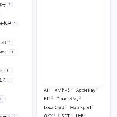
帐号
1
册教程
1
roid
1
Gmail
1
2
2
GooglePay
LocalCard
el
1
1
26
14
U卡出入金
VPN
ai
主机
1
11
2
2
AI
AM科技
ApplePay
2
1
2
虚拟卡
交易所
券商评测
2
2
BIT
GooglePay
1
1
2
1
问题
技术分享
拜比特
2
2
LocalCard
Matrixport
1
4
2
2
53
1
干货
科学上网
稳定币
OKX
USDT
U卡