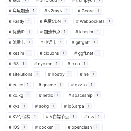
#
瞬云
#
SYCloud
#
trumpyun
#
乌龟加速
#
v2rayN
#
Gcore
1
1
1
#
Fastly
#
免费CDN
#
WebSockets
1
1
1
#
优选IP
#
加速节点
#
kitesim
1
1
1
#
流量卡
#
电话卡
#
giffgaff
1
1
1
#
xesim
#
cloudns
#
ggff.net
1
1
1
#
l53
#
nyc.mn
#
rr.nu
1
1
1
#
sitelutions
#
hostry
#
he
1
1
1
#
eu.cc
#
gname
#
qzz.io
1
1
1
#
xx.kg
#
netlib
#
spaceship
1
1
1
#
xyz
#
sokg
#
ip6.arpa
1
1
1
#
KV存储桶
#
V白嫖节点
#
rss
1
1
1
#
IOS
#
docker
#
openclash
1
1
1