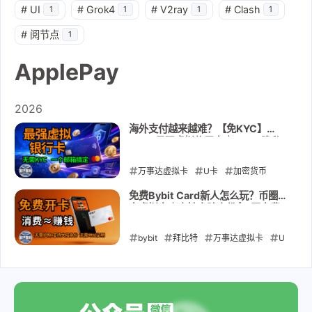
#
UI
#
Grok4
#
V2ray
#
Clash
1
1
1
1
#
阅节点
1
ApplePay
2026
海外支付越来越难？【免KYC】
2026最强虚拟信用卡｜USDT隐私
充值｜订阅AI服务｜订阅流媒体｜海
外支付｜广告投放｜YIKA
万事达虚拟卡
U卡
加密货币
USDT
chatgpt
ApplePay
免费Bybit Card新人怎么玩？币圈神
卡虚拟卡｜支持大陆身份 | 0开卡费0
GooglePay
yika
年费0激活门槛 ｜无需地址证明｜教
你福利全拿走
bybit
2026-05-26
拜比特
万事达虚拟卡
U
卡
加密货币
USDT
chatgpt
ApplePay
GooglePay
2026-05-18