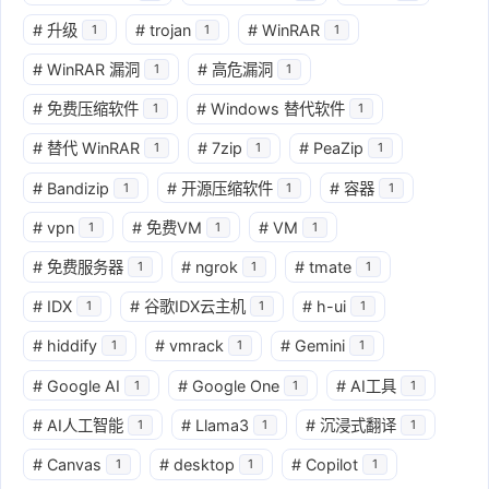
#
升级
#
trojan
#
WinRAR
1
1
1
#
WinRAR 漏洞
#
高危漏洞
1
1
#
免费压缩软件
#
Windows 替代软件
1
1
#
替代 WinRAR
#
7zip
#
PeaZip
1
1
1
#
Bandizip
#
开源压缩软件
#
容器
1
1
1
#
vpn
#
免费VM
#
VM
1
1
1
#
免费服务器
#
ngrok
#
tmate
1
1
1
#
IDX
#
谷歌IDX云主机
#
h-ui
1
1
1
#
hiddify
#
vmrack
#
Gemini
1
1
1
#
Google AI
#
Google One
#
AI工具
1
1
1
#
AI人工智能
#
Llama3
#
沉浸式翻译
1
1
1
#
Canvas
#
desktop
#
Copilot
1
1
1