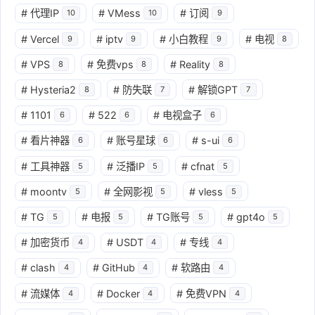
#
代理IP
#
VMess
#
订阅
10
10
9
#
Vercel
#
iptv
#
小白教程
#
电视
9
9
9
8
#
VPS
#
免费vps
#
Reality
8
8
8
#
Hysteria2
#
防失联
#
解锁GPT
8
7
7
#
1101
#
522
#
电视盒子
6
6
6
#
看片神器
#
账号星球
#
s-ui
6
6
6
#
工具神器
#
泛播IP
#
cfnat
5
5
5
#
moontv
#
全网影视
#
vless
5
5
5
#
TG
#
电报
#
TG账号
#
gpt4o
5
5
5
5
#
加密货币
#
USDT
#
专线
4
4
4
#
clash
#
GitHub
#
软路由
4
4
4
#
流媒体
#
Docker
#
免费VPN
4
4
4