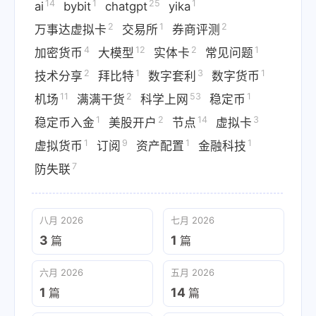
14
1
25
1
ai
bybit
chatgpt
yika
2
1
2
万事达虚拟卡
交易所
券商评测
4
12
2
1
加密货币
大模型
实体卡
常见问题
2
1
3
1
技术分享
拜比特
数字套利
数字货币
11
2
53
1
机场
满满干货
科学上网
稳定币
1
2
14
3
稳定币入金
美股开户
节点
虚拟卡
1
9
1
1
虚拟货币
订阅
资产配置
金融科技
7
防失联
八月 2026
七月 2026
3
1
篇
篇
六月 2026
五月 2026
1
14
篇
篇