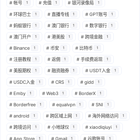
#
帐号
#
充值
#
银河录像局
1
1
1
#
环球巴士
#
直播专线
#
GPT账号
1
1
1
#
蚂蚁银行
#
澳门银行
#
数字银行
1
1
1
#
澳门开户
#
港美股
#
跨境金融
1
1
1
#
Binance
#
币安
#
比特币
1
1
1
#
注册教程
#
返佣
#
手续费返现
1
1
1
#
美股期权
#
融资融券
#
USDT入金
1
1
1
#
USDC入金
#
CRS
#
gidd
1
1
1
#
Emby
#
Web3
#
BorderX
1
1
1
#
Borderfree
#
equalvpn
#
SNI
1
1
1
#
android
#
跨区域上网
#
海外网络访问
1
1
1
#
跨境访问
#
小地球仪
#
xiaodiqiuyi
1
1
1
#
App Store
#
Gmail
#
谷歌账号
1
1
1