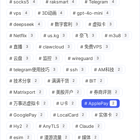
#
socks5
#
raksmart
#
Telegram
4
4
4
#
vps
#
3D动画
#
gpt-4o-mini
4
4
4
#
deepseek
#
数字套利
#
虚拟卡
4
3
3
#
Netflix
#
us.kg
#
奈飞
#
m3u8
3
3
3
3
#
直播
#
clawcloud
#
免费VPS
3
3
3
#
云盘
#
监控
#
wireguard
3
3
3
#
telegram使用技巧
#
ssh
#
AM科技
3
3
2
#
技术分享
#
满满干货
#
BIT
2
2
2
#
Matrixport
#
美股开户
#
券商评测
2
2
2
#
万事达虚拟卡
#
U卡
#
ApplePay
2
2
2
#
GooglePay
#
LocalCard
#
实体卡
2
2
2
#
Hy2
#
AnyTLS
#
Claude
2
2
2
#
esim
#
漫游流量
#
媒体
2
2
2