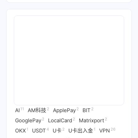
11
2
2
2
AI
AM科技
ApplePay
BIT
2
2
2
GooglePay
LocalCard
Matrixport
1
4
2
1
26
OKX
USDT
U卡
U卡出入金
VPN