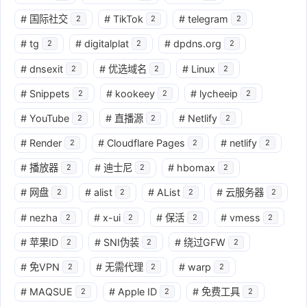
#
国际社交
#
TikTok
#
telegram
2
2
2
#
tg
#
digitalplat
#
dpdns.org
2
2
2
#
dnsexit
#
优选域名
#
Linux
2
2
2
#
Snippets
#
kookeey
#
lycheeip
2
2
2
#
YouTube
#
直播源
#
Netlify
2
2
2
#
Render
#
Cloudflare Pages
#
netlify
2
2
2
#
播放器
#
迪士尼
#
hbomax
2
2
2
#
网盘
#
alist
#
AList
#
云服务器
2
2
2
2
#
nezha
#
x-ui
#
保活
#
vmess
2
2
2
2
#
苹果ID
#
SNI伪装
#
绕过GFW
2
2
2
#
免VPN
#
无需代理
#
warp
2
2
2
#
MAQSUE
#
Apple ID
#
免费工具
2
2
2