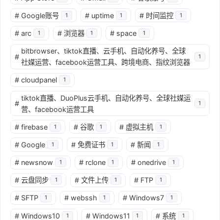
#
Google账号
#
uptime
#
时间监控
1
1
1
#
arc
#
浏览器
#
space
1
1
1
bitbrowser、tiktok直播、云手机、自动化养号、全球
#
1
社媒运营、facebook运营工具、跨境电商、指纹浏览器
#
cloudpanel
1
tiktok直播、DuoPlus云手机、自动化养号、全球社媒运
#
1
营、facebook运营工具
#
firebase
#
谷歌
#
虚拟主机
1
1
1
#
Google
#
免费证书
#
新闻
1
1
1
#
newsnow
#
rclone
#
onedrive
1
1
1
#
云盘同步
#
文件上传
#
FTP
1
1
1
#
SFTP
#
webssh
#
Windows7
1
1
1
#
Windows10
#
Windows11
#
系统
1
1
1