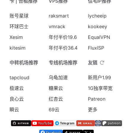
卡 | 合租推荐
VPS推荐
住宅IP推荐
账号星球
raksmart
lycheeip
环球巴士
vmrack
kookeey
Xesim
年付半价19.6
EqualVPN
kitesim
年付半价36.4
FluxISP
中转机场推荐
专线机场推荐
友链
tapcloud
乌龟加速
新用户1.99
极速云
糖果云
1G独享带宽
良心云
红杏云
Patreon
瞬云
69云
更多