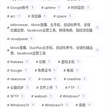
#
Google账号
#
uptime
#
时间监控
1
1
1
#
arc
#
浏览器
#
space
1
1
1
bitbrowser、tiktok直播、云手机、自动化养号、全球
#
1
社媒运营、facebook运营工具、跨境电商、指纹浏览器
#
cloudpanel
1
tiktok直播、DuoPlus云手机、自动化养号、全球社媒运
#
1
营、facebook运营工具
#
firebase
#
谷歌
#
虚拟主机
1
1
1
#
Google
#
免费证书
#
新闻
1
1
1
#
newsnow
#
rclone
#
onedrive
1
1
1
#
云盘同步
#
文件上传
#
FTP
1
1
1
#
SFTP
#
webssh
#
Windows7
1
1
1
#
Windows10
#
Windows11
#
系统
1
1
1