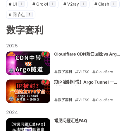
#
UI
#
Grok4
#
V2ray
#
Clash
1
1
1
1
#
阅节点
1
数字套利
2025
Cloudflare CDN端口回源 vs Argo
隧道⚡谁才是真加速？实测告诉你哪
个快、哪个稳
数字套利
VLESS
Cloudflare
CDN
Trojan
VPS
Argo
💥IP 被封别慌！Argo Tunnel 一键
恢复 VPS 节点｜支持
Tunnel
cloudflared
Cloudflare
VLESS/Trojan/Vmess（多域名/多
协议）raksmart2折VPS活动
Tunnel
数字套利
Vmess
VLESS
一键脚本
Cloudflare
多域
名
Trojan
多协议
VPS
内网穿透
raksmart
Zero Trust
Argo
2024
Tunnel
VPS被封
cloudflared
恢复节点
Cloudflare
常见问题汇总FAQ
Tunnel
2025-11-14
Vmess
一键脚本
多域