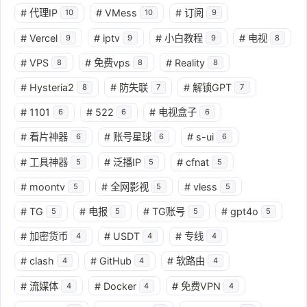
#
代理IP
#
VMess
#
订阅
10
10
9
#
Vercel
#
iptv
#
小白教程
#
电视
9
9
9
8
#
VPS
#
免费vps
#
Reality
8
8
8
#
Hysteria2
#
防失联
#
解锁GPT
8
7
7
#
1101
#
522
#
电视盒子
6
6
6
#
看片神器
#
账号星球
#
s-ui
6
6
6
#
工具神器
#
泛播IP
#
cfnat
5
5
5
#
moontv
#
全网影视
#
vless
5
5
5
#
TG
#
电报
#
TG账号
#
gpt4o
5
5
5
5
#
加密货币
#
USDT
#
专线
4
4
4
#
clash
#
GitHub
#
软路由
4
4
4
#
流媒体
#
Docker
#
免费VPN
4
4
4