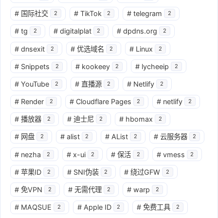
#
国际社交
#
TikTok
#
telegram
2
2
2
#
tg
#
digitalplat
#
dpdns.org
2
2
2
#
dnsexit
#
优选域名
#
Linux
2
2
2
#
Snippets
#
kookeey
#
lycheeip
2
2
2
#
YouTube
#
直播源
#
Netlify
2
2
2
#
Render
#
Cloudflare Pages
#
netlify
2
2
2
#
播放器
#
迪士尼
#
hbomax
2
2
2
#
网盘
#
alist
#
AList
#
云服务器
2
2
2
2
#
nezha
#
x-ui
#
保活
#
vmess
2
2
2
2
#
苹果ID
#
SNI伪装
#
绕过GFW
2
2
2
#
免VPN
#
无需代理
#
warp
2
2
2
#
MAQSUE
#
Apple ID
#
免费工具
2
2
2