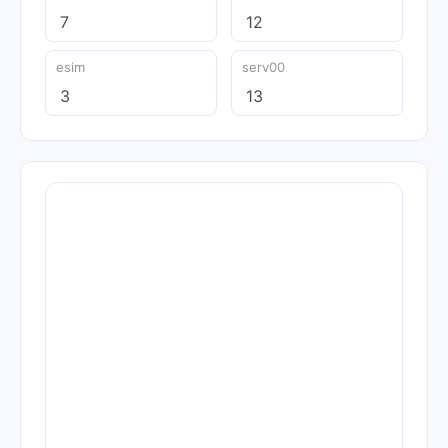
7
12
esim
serv00
3
13