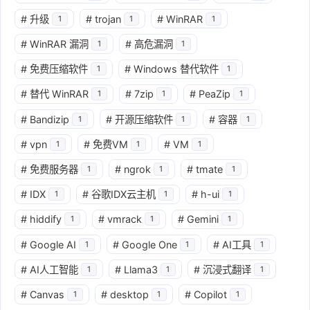
#
升级
#
trojan
#
WinRAR
1
1
1
#
WinRAR 漏洞
#
高危漏洞
1
1
#
免费压缩软件
#
Windows 替代软件
1
1
#
替代 WinRAR
#
7zip
#
PeaZip
1
1
1
#
Bandizip
#
开源压缩软件
#
容器
1
1
1
#
vpn
#
免费VM
#
VM
1
1
1
#
免费服务器
#
ngrok
#
tmate
1
1
1
#
IDX
#
谷歌IDX云主机
#
h-ui
1
1
1
#
hiddify
#
vmrack
#
Gemini
1
1
1
#
Google AI
#
Google One
#
AI工具
1
1
1
#
AI人工智能
#
Llama3
#
沉浸式翻译
1
1
1
#
Canvas
#
desktop
#
Copilot
1
1
1