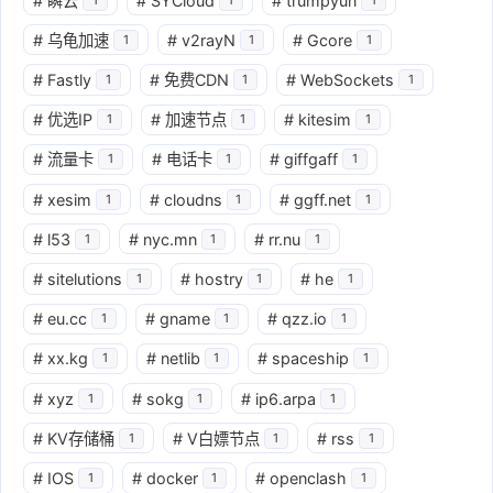
#
瞬云
#
SYCloud
#
trumpyun
#
乌龟加速
#
v2rayN
#
Gcore
1
1
1
#
Fastly
#
免费CDN
#
WebSockets
1
1
1
#
优选IP
#
加速节点
#
kitesim
1
1
1
#
流量卡
#
电话卡
#
giffgaff
1
1
1
#
xesim
#
cloudns
#
ggff.net
1
1
1
#
l53
#
nyc.mn
#
rr.nu
1
1
1
#
sitelutions
#
hostry
#
he
1
1
1
#
eu.cc
#
gname
#
qzz.io
1
1
1
#
xx.kg
#
netlib
#
spaceship
1
1
1
#
xyz
#
sokg
#
ip6.arpa
1
1
1
#
KV存储桶
#
V白嫖节点
#
rss
1
1
1
#
IOS
#
docker
#
openclash
1
1
1