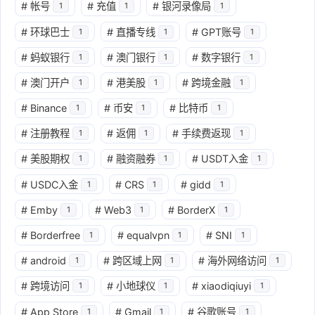
#
帐号
#
充值
#
银河录像局
1
1
1
#
环球巴士
#
直播专线
#
GPT账号
1
1
1
#
蚂蚁银行
#
澳门银行
#
数字银行
1
1
1
#
澳门开户
#
港美股
#
跨境金融
1
1
1
#
Binance
#
币安
#
比特币
1
1
1
#
注册教程
#
返佣
#
手续费返现
1
1
1
#
美股期权
#
融资融券
#
USDT入金
1
1
1
#
USDC入金
#
CRS
#
gidd
1
1
1
#
Emby
#
Web3
#
BorderX
1
1
1
#
Borderfree
#
equalvpn
#
SNI
1
1
1
#
android
#
跨区域上网
#
海外网络访问
1
1
1
#
跨境访问
#
小地球仪
#
xiaodiqiuyi
1
1
1
#
App Store
#
Gmail
#
谷歌账号
1
1
1