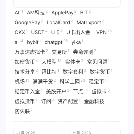
11
2
2
2
AI
AM科技
ApplePay
BIT
2
2
2
GooglePay
LocalCard
Matrixport
1
4
2
1
26
OKX
USDT
U卡
U卡出入金
VPN
14
1
25
1
ai
bybit
chatgpt
yika
2
1
2
万事达虚拟卡
交易所
券商评测
4
12
2
1
加密货币
大模型
实体卡
常见问题
2
1
3
1
技术分享
拜比特
数字套利
数字货币
11
2
53
1
机场
满满干货
科学上网
稳定币
1
2
14
3
稳定币入金
美股开户
节点
虚拟卡
1
9
1
1
虚拟货币
订阅
资产配置
金融科技
7
防失联
八月 2026
七月 2026