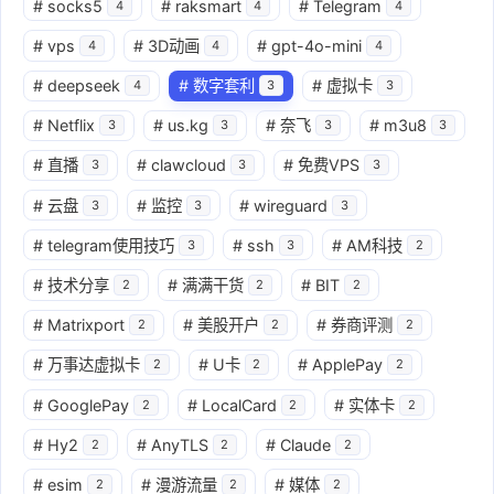
#
socks5
#
raksmart
#
Telegram
4
4
4
#
vps
#
3D动画
#
gpt-4o-mini
4
4
4
#
deepseek
#
数字套利
#
虚拟卡
4
3
3
#
Netflix
#
us.kg
#
奈飞
#
m3u8
3
3
3
3
#
直播
#
clawcloud
#
免费VPS
3
3
3
#
云盘
#
监控
#
wireguard
3
3
3
#
telegram使用技巧
#
ssh
#
AM科技
3
3
2
#
技术分享
#
满满干货
#
BIT
2
2
2
#
Matrixport
#
美股开户
#
券商评测
2
2
2
#
万事达虚拟卡
#
U卡
#
ApplePay
2
2
2
#
GooglePay
#
LocalCard
#
实体卡
2
2
2
#
Hy2
#
AnyTLS
#
Claude
2
2
2
#
esim
#
漫游流量
#
媒体
2
2
2