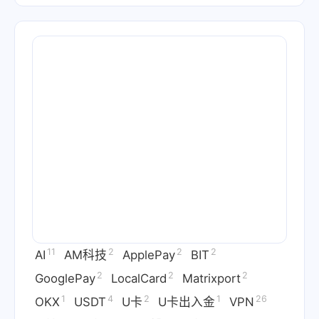
11
2
2
2
AI
AM科技
ApplePay
BIT
2
2
2
GooglePay
LocalCard
Matrixport
1
4
2
1
26
OKX
USDT
U卡
U卡出入金
VPN