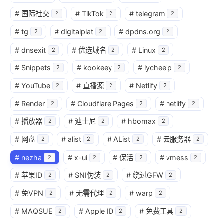
#
国际社交
#
TikTok
#
telegram
2
2
2
#
tg
#
digitalplat
#
dpdns.org
2
2
2
#
dnsexit
#
优选域名
#
Linux
2
2
2
#
Snippets
#
kookeey
#
lycheeip
2
2
2
#
YouTube
#
直播源
#
Netlify
2
2
2
#
Render
#
Cloudflare Pages
#
netlify
2
2
2
#
播放器
#
迪士尼
#
hbomax
2
2
2
#
网盘
#
alist
#
AList
#
云服务器
2
2
2
2
#
nezha
#
x-ui
#
保活
#
vmess
2
2
2
2
#
苹果ID
#
SNI伪装
#
绕过GFW
2
2
2
#
免VPN
#
无需代理
#
warp
2
2
2
#
MAQSUE
#
Apple ID
#
免费工具
2
2
2