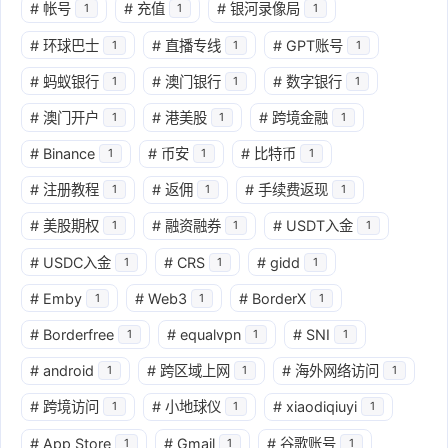
#
帐号
#
充值
#
银河录像局
1
1
1
#
环球巴士
#
直播专线
#
GPT账号
1
1
1
#
蚂蚁银行
#
澳门银行
#
数字银行
1
1
1
#
澳门开户
#
港美股
#
跨境金融
1
1
1
#
Binance
#
币安
#
比特币
1
1
1
#
注册教程
#
返佣
#
手续费返现
1
1
1
#
美股期权
#
融资融券
#
USDT入金
1
1
1
#
USDC入金
#
CRS
#
gidd
1
1
1
#
Emby
#
Web3
#
BorderX
1
1
1
#
Borderfree
#
equalvpn
#
SNI
1
1
1
#
android
#
跨区域上网
#
海外网络访问
1
1
1
#
跨境访问
#
小地球仪
#
xiaodiqiuyi
1
1
1
#
App Store
#
Gmail
#
谷歌账号
1
1
1