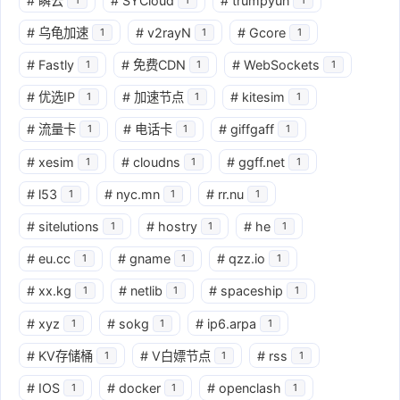
#
瞬云
#
SYCloud
#
trumpyun
#
乌龟加速
#
v2rayN
#
Gcore
1
1
1
#
Fastly
#
免费CDN
#
WebSockets
1
1
1
#
优选IP
#
加速节点
#
kitesim
1
1
1
#
流量卡
#
电话卡
#
giffgaff
1
1
1
#
xesim
#
cloudns
#
ggff.net
1
1
1
#
l53
#
nyc.mn
#
rr.nu
1
1
1
#
sitelutions
#
hostry
#
he
1
1
1
#
eu.cc
#
gname
#
qzz.io
1
1
1
#
xx.kg
#
netlib
#
spaceship
1
1
1
#
xyz
#
sokg
#
ip6.arpa
1
1
1
#
KV存储桶
#
V白嫖节点
#
rss
1
1
1
#
IOS
#
docker
#
openclash
1
1
1