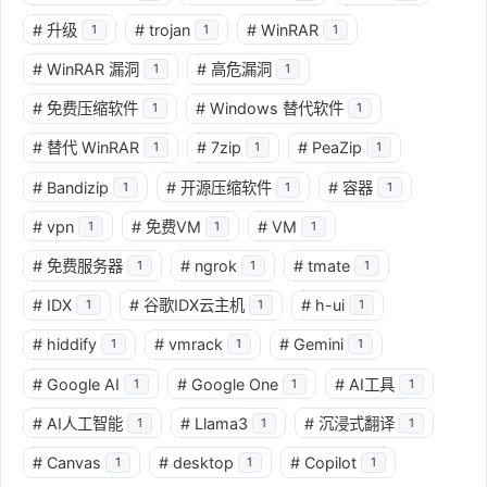
#
升级
#
trojan
#
WinRAR
1
1
1
#
WinRAR 漏洞
#
高危漏洞
1
1
#
免费压缩软件
#
Windows 替代软件
1
1
#
替代 WinRAR
#
7zip
#
PeaZip
1
1
1
#
Bandizip
#
开源压缩软件
#
容器
1
1
1
#
vpn
#
免费VM
#
VM
1
1
1
#
免费服务器
#
ngrok
#
tmate
1
1
1
#
IDX
#
谷歌IDX云主机
#
h-ui
1
1
1
#
hiddify
#
vmrack
#
Gemini
1
1
1
#
Google AI
#
Google One
#
AI工具
1
1
1
#
AI人工智能
#
Llama3
#
沉浸式翻译
1
1
1
#
Canvas
#
desktop
#
Copilot
1
1
1