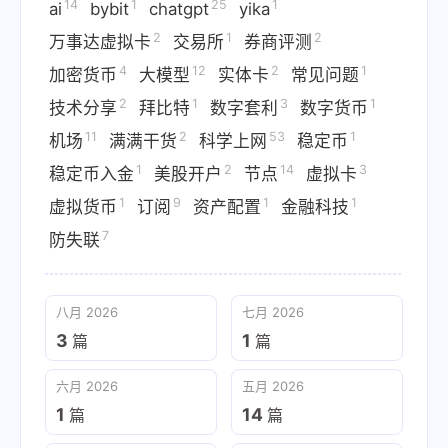
14
1
25
1
ai
bybit
chatgpt
yika
2
1
2
万事达虚拟卡
交易所
券商评测
4
12
2
1
加密货币
大模型
实体卡
常见问题
2
1
3
1
技术分享
拜比特
数字套利
数字货币
11
2
53
1
机场
满满干货
科学上网
稳定币
1
2
14
3
稳定币入金
美股开户
节点
虚拟卡
1
9
1
1
虚拟货币
订阅
资产配置
金融科技
7
防失联
八月 2026
七月 2026
3
1
篇
篇
六月 2026
五月 2026
1
14
篇
篇