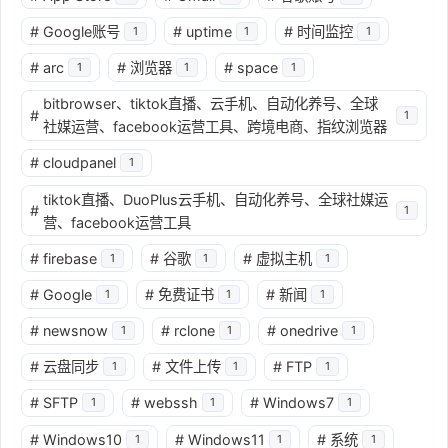
#
Google账号
#
uptime
#
时间监控
1
1
1
#
arc
#
浏览器
#
space
1
1
1
bitbrowser、tiktok直播、云手机、自动化养号、全球
#
1
社媒运营、facebook运营工具、跨境电商、指纹浏览器
#
cloudpanel
1
tiktok直播、DuoPlus云手机、自动化养号、全球社媒运
#
1
营、facebook运营工具
#
firebase
#
谷歌
#
虚拟主机
1
1
1
#
Google
#
免费证书
#
新闻
1
1
1
#
newsnow
#
rclone
#
onedrive
1
1
1
#
云盘同步
#
文件上传
#
FTP
1
1
1
#
SFTP
#
webssh
#
Windows7
1
1
1
#
Windows10
#
Windows11
#
系统
1
1
1