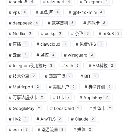
#
socks5
#
raksmart
#
Telegram
4
4
4
#
vps
#
3D动画
#
gpt-4o-mini
4
4
4
#
deepseek
#
数字套利
#
虚拟卡
4
3
3
#
Netflix
#
us.kg
#
奈飞
#
m3u8
3
3
3
3
#
直播
#
clawcloud
#
免费VPS
3
3
3
#
云盘
#
监控
#
wireguard
3
3
3
#
telegram使用技巧
#
ssh
#
AM科技
3
3
2
#
技术分享
#
满满干货
#
BIT
2
2
2
#
Matrixport
#
美股开户
#
券商评测
2
2
2
#
万事达虚拟卡
#
U卡
#
ApplePay
2
2
2
#
GooglePay
#
LocalCard
#
实体卡
2
2
2
#
Hy2
#
AnyTLS
#
Claude
2
2
2
#
esim
#
漫游流量
#
媒体
2
2
2