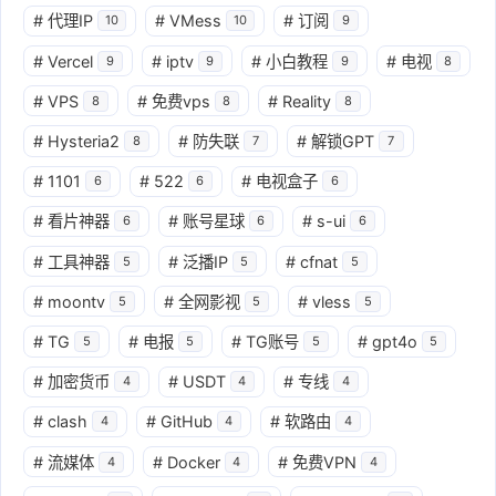
#
代理IP
#
VMess
#
订阅
10
10
9
#
Vercel
#
iptv
#
小白教程
#
电视
9
9
9
8
#
VPS
#
免费vps
#
Reality
8
8
8
#
Hysteria2
#
防失联
#
解锁GPT
8
7
7
#
1101
#
522
#
电视盒子
6
6
6
#
看片神器
#
账号星球
#
s-ui
6
6
6
#
工具神器
#
泛播IP
#
cfnat
5
5
5
#
moontv
#
全网影视
#
vless
5
5
5
#
TG
#
电报
#
TG账号
#
gpt4o
5
5
5
5
#
加密货币
#
USDT
#
专线
4
4
4
#
clash
#
GitHub
#
软路由
4
4
4
#
流媒体
#
Docker
#
免费VPN
4
4
4