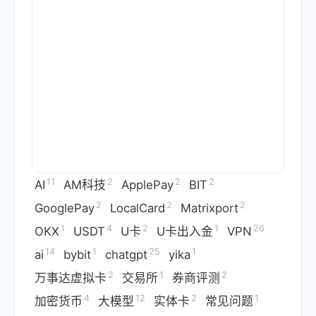
11
2
2
2
AI
AM科技
ApplePay
BIT
2
2
2
GooglePay
LocalCard
Matrixport
1
4
2
1
26
OKX
USDT
U卡
U卡出入金
VPN
14
1
25
1
ai
bybit
chatgpt
yika
2
1
2
万事达虚拟卡
交易所
券商评测
4
12
2
1
加密货币
大模型
实体卡
常见问题