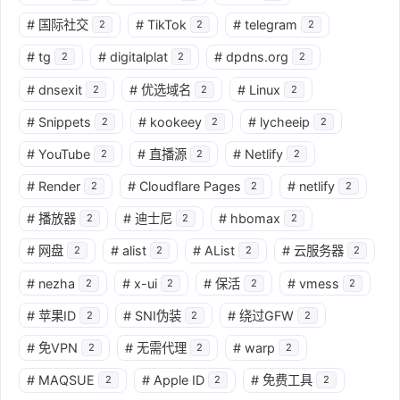
#
国际社交
#
TikTok
#
telegram
2
2
2
#
tg
#
digitalplat
#
dpdns.org
2
2
2
#
dnsexit
#
优选域名
#
Linux
2
2
2
#
Snippets
#
kookeey
#
lycheeip
2
2
2
#
YouTube
#
直播源
#
Netlify
2
2
2
#
Render
#
Cloudflare Pages
#
netlify
2
2
2
#
播放器
#
迪士尼
#
hbomax
2
2
2
#
网盘
#
alist
#
AList
#
云服务器
2
2
2
2
#
nezha
#
x-ui
#
保活
#
vmess
2
2
2
2
#
苹果ID
#
SNI伪装
#
绕过GFW
2
2
2
#
免VPN
#
无需代理
#
warp
2
2
2
#
MAQSUE
#
Apple ID
#
免费工具
2
2
2