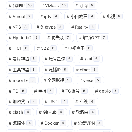
#
代理IP
#
VMess
#
订阅
10
10
9
#
Vercel
#
iptv
#
小白教程
#
电视
9
9
9
8
#
VPS
#
免费vps
#
Reality
8
8
8
#
Hysteria2
#
防失联
#
解锁GPT
8
7
7
#
1101
#
522
#
电视盒子
6
6
6
#
看片神器
#
账号星球
#
s-ui
6
6
6
#
工具神器
#
泛播IP
#
cfnat
5
5
5
#
moontv
#
全网影视
#
vless
5
5
5
#
TG
#
电报
#
TG账号
#
gpt4o
5
5
5
5
#
加密货币
#
USDT
#
专线
4
4
4
#
clash
#
GitHub
#
软路由
4
4
4
#
流媒体
#
Docker
#
免费VPN
4
4
4