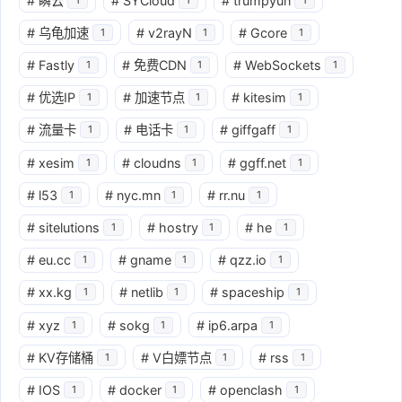
#
瞬云
#
SYCloud
#
trumpyun
#
乌龟加速
#
v2rayN
#
Gcore
1
1
1
#
Fastly
#
免费CDN
#
WebSockets
1
1
1
#
优选IP
#
加速节点
#
kitesim
1
1
1
#
流量卡
#
电话卡
#
giffgaff
1
1
1
#
xesim
#
cloudns
#
ggff.net
1
1
1
#
l53
#
nyc.mn
#
rr.nu
1
1
1
#
sitelutions
#
hostry
#
he
1
1
1
#
eu.cc
#
gname
#
qzz.io
1
1
1
#
xx.kg
#
netlib
#
spaceship
1
1
1
#
xyz
#
sokg
#
ip6.arpa
1
1
1
#
KV存储桶
#
V白嫖节点
#
rss
1
1
1
#
IOS
#
docker
#
openclash
1
1
1