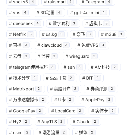
#
socks5
#
raksmart
#
Telegram
4
4
4
#
vps
#
3D动画
#
gpt-4o-mini
4
4
4
#
deepseek
#
数字套利
#
虚拟卡
4
3
3
#
Netflix
#
us.kg
#
奈飞
#
m3u8
3
3
3
3
#
直播
#
clawcloud
#
免费VPS
3
3
3
#
云盘
#
监控
#
wireguard
3
3
3
#
telegram使用技巧
#
ssh
#
AM科技
3
3
2
#
技术分享
#
满满干货
#
BIT
2
2
2
#
Matrixport
#
美股开户
#
券商评测
2
2
2
#
万事达虚拟卡
#
U卡
#
ApplePay
2
2
2
#
GooglePay
#
LocalCard
#
实体卡
2
2
2
#
Hy2
#
AnyTLS
#
Claude
2
2
2
#
esim
#
漫游流量
#
媒体
2
2
2