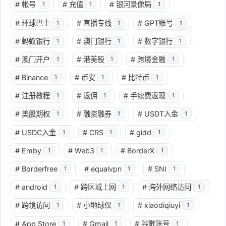
#
帐号
#
充值
#
银河录像局
1
1
1
#
环球巴士
#
直播专线
#
GPT账号
1
1
1
#
蚂蚁银行
#
澳门银行
#
数字银行
1
1
1
#
澳门开户
#
港美股
#
跨境金融
1
1
1
#
Binance
#
币安
#
比特币
1
1
1
#
注册教程
#
返佣
#
手续费返现
1
1
1
#
美股期权
#
融资融券
#
USDT入金
1
1
1
#
USDC入金
#
CRS
#
gidd
1
1
1
#
Emby
#
Web3
#
BorderX
1
1
1
#
Borderfree
#
equalvpn
#
SNI
1
1
1
#
android
#
跨区域上网
#
海外网络访问
1
1
1
#
跨境访问
#
小地球仪
#
xiaodiqiuyi
1
1
1
#
App Store
#
Gmail
#
谷歌账号
1
1
1