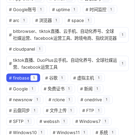
#
Google账号
#
uptime
#
时间监控
1
1
1
#
arc
#
浏览器
#
space
1
1
1
bitbrowser、tiktok直播、云手机、自动化养号、全球
#
1
社媒运营、facebook运营工具、跨境电商、指纹浏览器
#
cloudpanel
1
tiktok直播、DuoPlus云手机、自动化养号、全球社媒运
#
1
营、facebook运营工具
#
firebase
#
谷歌
#
虚拟主机
1
1
1
#
Google
#
免费证书
#
新闻
1
1
1
#
newsnow
#
rclone
#
onedrive
1
1
1
#
云盘同步
#
文件上传
#
FTP
1
1
1
#
SFTP
#
webssh
#
Windows7
1
1
1
#
Windows10
#
Windows11
#
系统
1
1
1