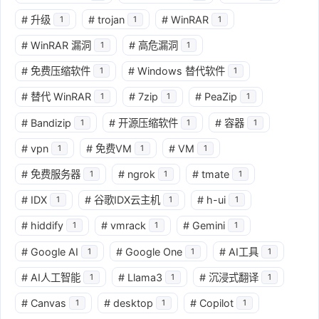
#
升级
#
trojan
#
WinRAR
1
1
1
#
WinRAR 漏洞
#
高危漏洞
1
1
#
免费压缩软件
#
Windows 替代软件
1
1
#
替代 WinRAR
#
7zip
#
PeaZip
1
1
1
#
Bandizip
#
开源压缩软件
#
容器
1
1
1
#
vpn
#
免费VM
#
VM
1
1
1
#
免费服务器
#
ngrok
#
tmate
1
1
1
#
IDX
#
谷歌IDX云主机
#
h-ui
1
1
1
#
hiddify
#
vmrack
#
Gemini
1
1
1
#
Google AI
#
Google One
#
AI工具
1
1
1
#
AI人工智能
#
Llama3
#
沉浸式翻译
1
1
1
#
Canvas
#
desktop
#
Copilot
1
1
1