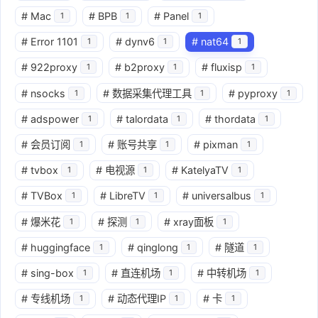
#
Mac
#
BPB
#
Panel
1
1
1
#
Error 1101
#
dynv6
#
nat64
1
1
1
#
922proxy
#
b2proxy
#
fluxisp
1
1
1
#
nsocks
#
数据采集代理工具
#
pyproxy
1
1
1
#
adspower
#
talordata
#
thordata
1
1
1
#
会员订阅
#
账号共享
#
pixman
1
1
1
#
tvbox
#
电视源
#
KatelyaTV
1
1
1
#
TVBox
#
LibreTV
#
universalbus
1
1
1
#
爆米花
#
探测
#
xray面板
1
1
1
#
huggingface
#
qinglong
#
隧道
1
1
1
#
sing-box
#
直连机场
#
中转机场
1
1
1
#
专线机场
#
动态代理IP
#
卡
1
1
1