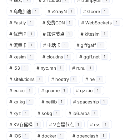
#
瞬云
#
SYCloud
#
trumpyun
#
乌龟加速
#
v2rayN
#
Gcore
1
1
1
#
Fastly
#
免费CDN
#
WebSockets
1
1
1
#
优选IP
#
加速节点
#
kitesim
1
1
1
#
流量卡
#
电话卡
#
giffgaff
1
1
1
#
xesim
#
cloudns
#
ggff.net
1
1
1
#
l53
#
nyc.mn
#
rr.nu
1
1
1
#
sitelutions
#
hostry
#
he
1
1
1
#
eu.cc
#
gname
#
qzz.io
1
1
1
#
xx.kg
#
netlib
#
spaceship
1
1
1
#
xyz
#
sokg
#
ip6.arpa
1
1
1
#
KV存储桶
#
V白嫖节点
#
rss
1
1
1
#
IOS
#
docker
#
openclash
1
1
1