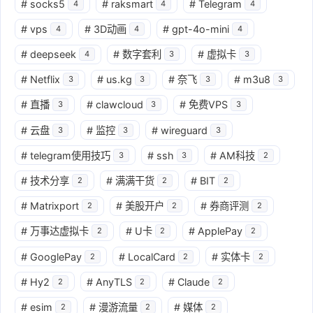
#
socks5
#
raksmart
#
Telegram
4
4
4
#
vps
#
3D动画
#
gpt-4o-mini
4
4
4
#
deepseek
#
数字套利
#
虚拟卡
4
3
3
#
Netflix
#
us.kg
#
奈飞
#
m3u8
3
3
3
3
#
直播
#
clawcloud
#
免费VPS
3
3
3
#
云盘
#
监控
#
wireguard
3
3
3
#
telegram使用技巧
#
ssh
#
AM科技
3
3
2
#
技术分享
#
满满干货
#
BIT
2
2
2
#
Matrixport
#
美股开户
#
券商评测
2
2
2
#
万事达虚拟卡
#
U卡
#
ApplePay
2
2
2
#
GooglePay
#
LocalCard
#
实体卡
2
2
2
#
Hy2
#
AnyTLS
#
Claude
2
2
2
#
esim
#
漫游流量
#
媒体
2
2
2