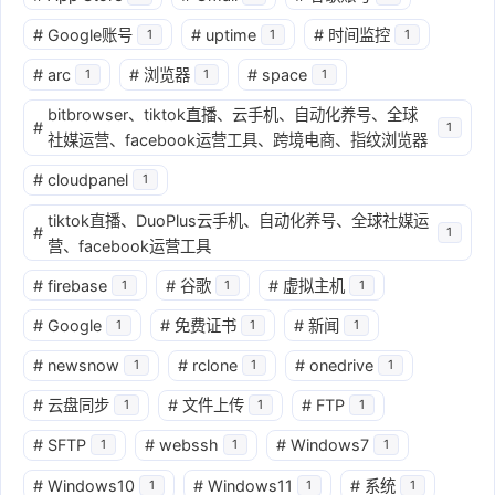
#
Google账号
#
uptime
#
时间监控
1
1
1
#
arc
#
浏览器
#
space
1
1
1
bitbrowser、tiktok直播、云手机、自动化养号、全球
#
1
社媒运营、facebook运营工具、跨境电商、指纹浏览器
#
cloudpanel
1
tiktok直播、DuoPlus云手机、自动化养号、全球社媒运
#
1
营、facebook运营工具
#
firebase
#
谷歌
#
虚拟主机
1
1
1
#
Google
#
免费证书
#
新闻
1
1
1
#
newsnow
#
rclone
#
onedrive
1
1
1
#
云盘同步
#
文件上传
#
FTP
1
1
1
#
SFTP
#
webssh
#
Windows7
1
1
1
#
Windows10
#
Windows11
#
系统
1
1
1