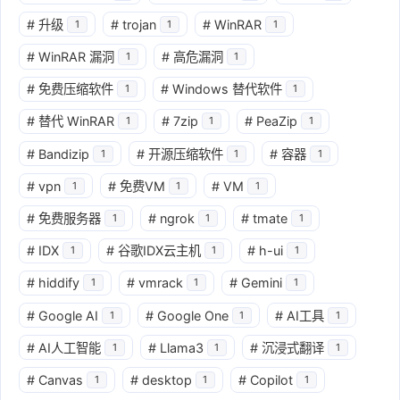
#
升级
#
trojan
#
WinRAR
1
1
1
#
WinRAR 漏洞
#
高危漏洞
1
1
#
免费压缩软件
#
Windows 替代软件
1
1
#
替代 WinRAR
#
7zip
#
PeaZip
1
1
1
#
Bandizip
#
开源压缩软件
#
容器
1
1
1
#
vpn
#
免费VM
#
VM
1
1
1
#
免费服务器
#
ngrok
#
tmate
1
1
1
#
IDX
#
谷歌IDX云主机
#
h-ui
1
1
1
#
hiddify
#
vmrack
#
Gemini
1
1
1
#
Google AI
#
Google One
#
AI工具
1
1
1
#
AI人工智能
#
Llama3
#
沉浸式翻译
1
1
1
#
Canvas
#
desktop
#
Copilot
1
1
1