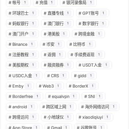
#
帐号
#
充值
#
银河录像局
1
1
1
#
环球巴士
#
直播专线
#
GPT账号
1
1
1
#
蚂蚁银行
#
澳门银行
#
数字银行
1
1
1
#
澳门开户
#
港美股
#
跨境金融
1
1
1
#
Binance
#
币安
#
比特币
1
1
1
#
注册教程
#
返佣
#
手续费返现
1
1
1
#
美股期权
#
融资融券
#
USDT入金
1
1
1
#
USDC入金
#
CRS
#
gidd
1
1
1
#
Emby
#
Web3
#
BorderX
1
1
1
#
Borderfree
#
equalvpn
#
SNI
1
1
1
#
android
#
跨区域上网
#
海外网络访问
1
1
1
#
跨境访问
#
小地球仪
#
xiaodiqiuyi
1
1
1
#
App Store
#
Gmail
#
谷歌账号
1
1
1