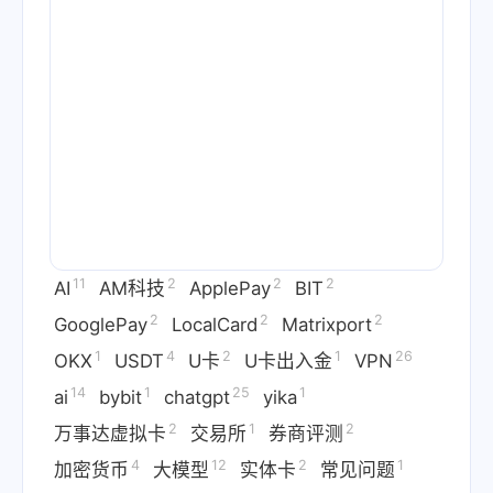
11
2
2
2
AI
AM科技
ApplePay
BIT
2
2
2
GooglePay
LocalCard
Matrixport
1
4
2
1
26
OKX
USDT
U卡
U卡出入金
VPN
14
1
25
1
ai
bybit
chatgpt
yika
2
1
2
万事达虚拟卡
交易所
券商评测
4
12
2
1
加密货币
大模型
实体卡
常见问题