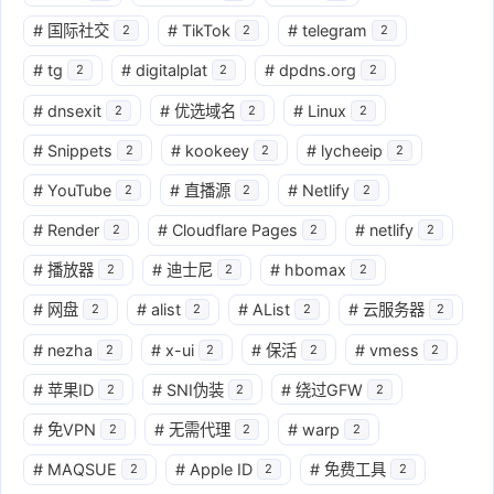
#
国际社交
#
TikTok
#
telegram
2
2
2
#
tg
#
digitalplat
#
dpdns.org
2
2
2
#
dnsexit
#
优选域名
#
Linux
2
2
2
#
Snippets
#
kookeey
#
lycheeip
2
2
2
#
YouTube
#
直播源
#
Netlify
2
2
2
#
Render
#
Cloudflare Pages
#
netlify
2
2
2
#
播放器
#
迪士尼
#
hbomax
2
2
2
#
网盘
#
alist
#
AList
#
云服务器
2
2
2
2
#
nezha
#
x-ui
#
保活
#
vmess
2
2
2
2
#
苹果ID
#
SNI伪装
#
绕过GFW
2
2
2
#
免VPN
#
无需代理
#
warp
2
2
2
#
MAQSUE
#
Apple ID
#
免费工具
2
2
2