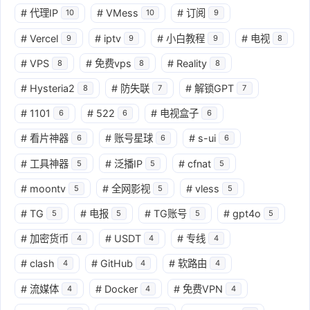
#
代理IP
#
VMess
#
订阅
10
10
9
#
Vercel
#
iptv
#
小白教程
#
电视
9
9
9
8
#
VPS
#
免费vps
#
Reality
8
8
8
#
Hysteria2
#
防失联
#
解锁GPT
8
7
7
#
1101
#
522
#
电视盒子
6
6
6
#
看片神器
#
账号星球
#
s-ui
6
6
6
#
工具神器
#
泛播IP
#
cfnat
5
5
5
#
moontv
#
全网影视
#
vless
5
5
5
#
TG
#
电报
#
TG账号
#
gpt4o
5
5
5
5
#
加密货币
#
USDT
#
专线
4
4
4
#
clash
#
GitHub
#
软路由
4
4
4
#
流媒体
#
Docker
#
免费VPN
4
4
4