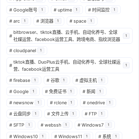
#
Google账号
#
uptime
#
时间监控
1
1
1
#
arc
#
浏览器
#
space
1
1
1
bitbrowser、tiktok直播、云手机、自动化养号、全球
#
1
社媒运营、facebook运营工具、跨境电商、指纹浏览器
#
cloudpanel
1
tiktok直播、DuoPlus云手机、自动化养号、全球社媒运
#
1
营、facebook运营工具
#
firebase
#
谷歌
#
虚拟主机
1
1
1
#
Google
#
免费证书
#
新闻
1
1
1
#
newsnow
#
rclone
#
onedrive
1
1
1
#
云盘同步
#
文件上传
#
FTP
1
1
1
#
SFTP
#
webssh
#
Windows7
1
1
1
#
Windows10
#
Windows11
#
系统
1
1
1