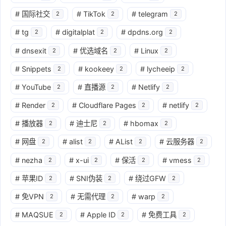
#
国际社交
#
TikTok
#
telegram
2
2
2
#
tg
#
digitalplat
#
dpdns.org
2
2
2
#
dnsexit
#
优选域名
#
Linux
2
2
2
#
Snippets
#
kookeey
#
lycheeip
2
2
2
#
YouTube
#
直播源
#
Netlify
2
2
2
#
Render
#
Cloudflare Pages
#
netlify
2
2
2
#
播放器
#
迪士尼
#
hbomax
2
2
2
#
网盘
#
alist
#
AList
#
云服务器
2
2
2
2
#
nezha
#
x-ui
#
保活
#
vmess
2
2
2
2
#
苹果ID
#
SNI伪装
#
绕过GFW
2
2
2
#
免VPN
#
无需代理
#
warp
2
2
2
#
MAQSUE
#
Apple ID
#
免费工具
2
2
2