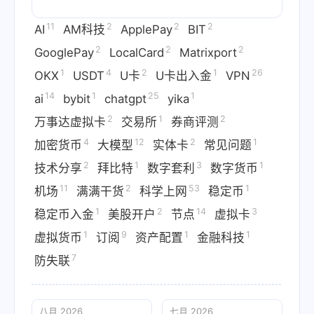
11
2
2
2
AI
AM科技
ApplePay
BIT
2
2
2
GooglePay
LocalCard
Matrixport
1
4
2
1
26
OKX
USDT
U卡
U卡出入金
VPN
14
1
25
1
ai
bybit
chatgpt
yika
2
1
2
万事达虚拟卡
交易所
券商评测
4
12
2
1
加密货币
大模型
实体卡
常见问题
2
1
3
1
技术分享
拜比特
数字套利
数字货币
11
2
53
1
机场
满满干货
科学上网
稳定币
1
2
14
3
稳定币入金
美股开户
节点
虚拟卡
1
9
1
1
虚拟货币
订阅
资产配置
金融科技
7
防失联
八月 2026
七月 2026