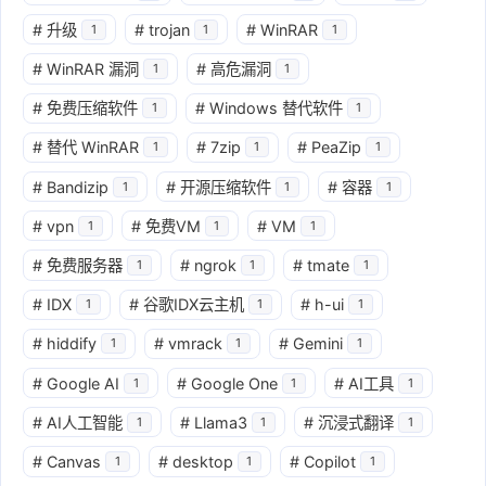
#
升级
#
trojan
#
WinRAR
1
1
1
#
WinRAR 漏洞
#
高危漏洞
1
1
#
免费压缩软件
#
Windows 替代软件
1
1
#
替代 WinRAR
#
7zip
#
PeaZip
1
1
1
#
Bandizip
#
开源压缩软件
#
容器
1
1
1
#
vpn
#
免费VM
#
VM
1
1
1
#
免费服务器
#
ngrok
#
tmate
1
1
1
#
IDX
#
谷歌IDX云主机
#
h-ui
1
1
1
#
hiddify
#
vmrack
#
Gemini
1
1
1
#
Google AI
#
Google One
#
AI工具
1
1
1
#
AI人工智能
#
Llama3
#
沉浸式翻译
1
1
1
#
Canvas
#
desktop
#
Copilot
1
1
1