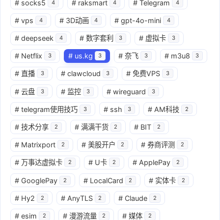
#
socks5
#
raksmart
#
Telegram
4
4
4
#
vps
#
3D动画
#
gpt-4o-mini
4
4
4
#
deepseek
#
数字套利
#
虚拟卡
4
3
3
#
Netflix
#
us.kg
#
奈飞
#
m3u8
3
3
3
3
#
直播
#
clawcloud
#
免费VPS
3
3
3
#
云盘
#
监控
#
wireguard
3
3
3
#
telegram使用技巧
#
ssh
#
AM科技
3
3
2
#
技术分享
#
满满干货
#
BIT
2
2
2
#
Matrixport
#
美股开户
#
券商评测
2
2
2
#
万事达虚拟卡
#
U卡
#
ApplePay
2
2
2
#
GooglePay
#
LocalCard
#
实体卡
2
2
2
#
Hy2
#
AnyTLS
#
Claude
2
2
2
#
esim
#
漫游流量
#
媒体
2
2
2