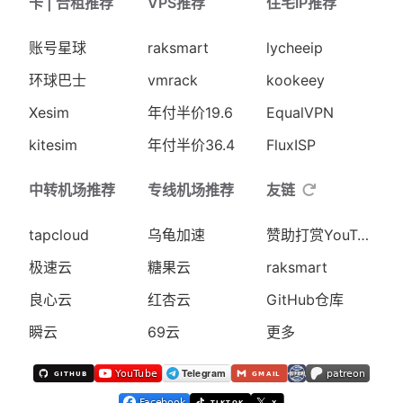
卡 | 合租推荐
VPS推荐
住宅IP推荐
账号星球
raksmart
lycheeip
环球巴士
vmrack
kookeey
Xesim
年付半价19.6
EqualVPN
kitesim
年付半价36.4
FluxISP
中转机场推荐
专线机场推荐
友链
tapcloud
乌龟加速
赞助打赏YouTube
极速云
糖果云
raksmart
良心云
红杏云
GitHub仓库
瞬云
69云
更多