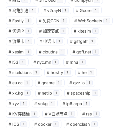
#
瞬云
#
SYCloud
#
trumpyun
#
乌龟加速
#
v2rayN
#
Gcore
1
1
1
#
Fastly
#
免费CDN
#
WebSockets
1
1
1
#
优选IP
#
加速节点
#
kitesim
1
1
1
#
流量卡
#
电话卡
#
giffgaff
1
1
1
#
xesim
#
cloudns
#
ggff.net
1
1
1
#
l53
#
nyc.mn
#
rr.nu
1
1
1
#
sitelutions
#
hostry
#
he
1
1
1
#
eu.cc
#
gname
#
qzz.io
1
1
1
#
xx.kg
#
netlib
#
spaceship
1
1
1
#
xyz
#
sokg
#
ip6.arpa
1
1
1
#
KV存储桶
#
V白嫖节点
#
rss
1
1
1
#
IOS
#
docker
#
openclash
1
1
1