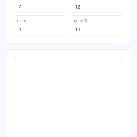
7
12
esim
serv00
3
13