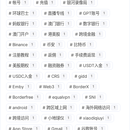
#
帐号
#
充值
#
银河录像局
1
1
1
#
环球巴士
#
直播专线
#
GPT账号
1
1
1
#
蚂蚁银行
#
澳门银行
#
数字银行
1
1
1
#
澳门开户
#
港美股
#
跨境金融
1
1
1
#
Binance
#
币安
#
比特币
1
1
1
#
注册教程
#
返佣
#
手续费返现
1
1
1
#
美股期权
#
融资融券
#
USDT入金
1
1
1
#
USDC入金
#
CRS
#
gidd
1
1
1
#
Emby
#
Web3
#
BorderX
1
1
1
#
Borderfree
#
equalvpn
#
SNI
1
1
1
#
android
#
跨区域上网
#
海外网络访问
1
1
1
#
跨境访问
#
小地球仪
#
xiaodiqiuyi
1
1
1
#
App Store
#
Gmail
#
谷歌账号
1
1
1