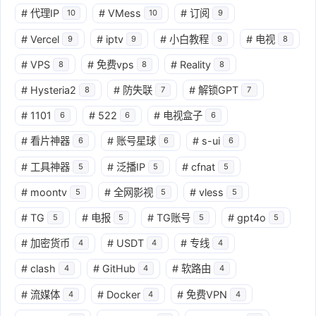
#
代理IP
#
VMess
#
订阅
10
10
9
#
Vercel
#
iptv
#
小白教程
#
电视
9
9
9
8
#
VPS
#
免费vps
#
Reality
8
8
8
#
Hysteria2
#
防失联
#
解锁GPT
8
7
7
#
1101
#
522
#
电视盒子
6
6
6
#
看片神器
#
账号星球
#
s-ui
6
6
6
#
工具神器
#
泛播IP
#
cfnat
5
5
5
#
moontv
#
全网影视
#
vless
5
5
5
#
TG
#
电报
#
TG账号
#
gpt4o
5
5
5
5
#
加密货币
#
USDT
#
专线
4
4
4
#
clash
#
GitHub
#
软路由
4
4
4
#
流媒体
#
Docker
#
免费VPN
4
4
4