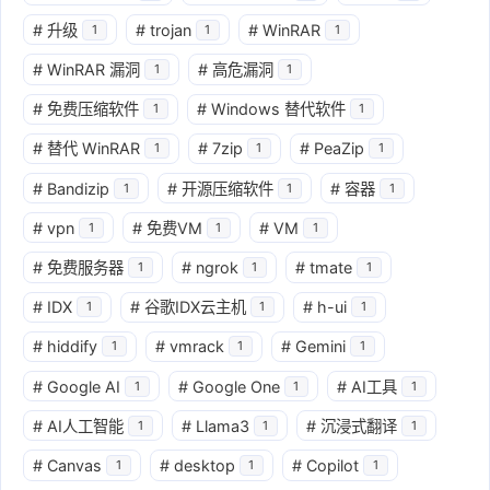
#
升级
#
trojan
#
WinRAR
1
1
1
#
WinRAR 漏洞
#
高危漏洞
1
1
#
免费压缩软件
#
Windows 替代软件
1
1
#
替代 WinRAR
#
7zip
#
PeaZip
1
1
1
#
Bandizip
#
开源压缩软件
#
容器
1
1
1
#
vpn
#
免费VM
#
VM
1
1
1
#
免费服务器
#
ngrok
#
tmate
1
1
1
#
IDX
#
谷歌IDX云主机
#
h-ui
1
1
1
#
hiddify
#
vmrack
#
Gemini
1
1
1
#
Google AI
#
Google One
#
AI工具
1
1
1
#
AI人工智能
#
Llama3
#
沉浸式翻译
1
1
1
#
Canvas
#
desktop
#
Copilot
1
1
1