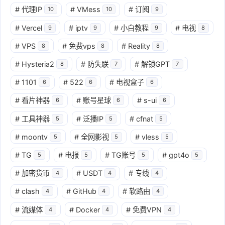
#
代理IP
#
VMess
#
订阅
10
10
9
#
Vercel
#
iptv
#
小白教程
#
电视
9
9
9
8
#
VPS
#
免费vps
#
Reality
8
8
8
#
Hysteria2
#
防失联
#
解锁GPT
8
7
7
#
1101
#
522
#
电视盒子
6
6
6
#
看片神器
#
账号星球
#
s-ui
6
6
6
#
工具神器
#
泛播IP
#
cfnat
5
5
5
#
moontv
#
全网影视
#
vless
5
5
5
#
TG
#
电报
#
TG账号
#
gpt4o
5
5
5
5
#
加密货币
#
USDT
#
专线
4
4
4
#
clash
#
GitHub
#
软路由
4
4
4
#
流媒体
#
Docker
#
免费VPN
4
4
4