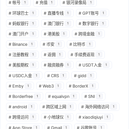
#
帐号
#
充值
#
银河录像局
1
1
1
#
环球巴士
#
直播专线
#
GPT账号
1
1
1
#
蚂蚁银行
#
澳门银行
#
数字银行
1
1
1
#
澳门开户
#
港美股
#
跨境金融
1
1
1
#
Binance
#
币安
#
比特币
1
1
1
#
注册教程
#
返佣
#
手续费返现
1
1
1
#
美股期权
#
融资融券
#
USDT入金
1
1
1
#
USDC入金
#
CRS
#
gidd
1
1
1
#
Emby
#
Web3
#
BorderX
1
1
1
#
Borderfree
#
equalvpn
#
SNI
1
1
1
#
android
#
跨区域上网
#
海外网络访问
1
1
1
#
跨境访问
#
小地球仪
#
xiaodiqiuyi
1
1
1
#
App Store
#
Gmail
#
谷歌账号
1
1
1