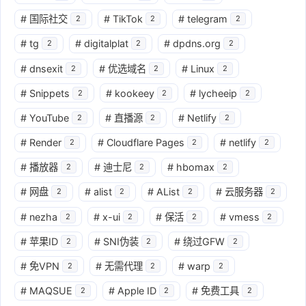
#
国际社交
#
TikTok
#
telegram
2
2
2
#
tg
#
digitalplat
#
dpdns.org
2
2
2
#
dnsexit
#
优选域名
#
Linux
2
2
2
#
Snippets
#
kookeey
#
lycheeip
2
2
2
#
YouTube
#
直播源
#
Netlify
2
2
2
#
Render
#
Cloudflare Pages
#
netlify
2
2
2
#
播放器
#
迪士尼
#
hbomax
2
2
2
#
网盘
#
alist
#
AList
#
云服务器
2
2
2
2
#
nezha
#
x-ui
#
保活
#
vmess
2
2
2
2
#
苹果ID
#
SNI伪装
#
绕过GFW
2
2
2
#
免VPN
#
无需代理
#
warp
2
2
2
#
MAQSUE
#
Apple ID
#
免费工具
2
2
2