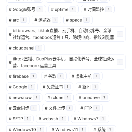
#
Google账号
#
uptime
#
时间监控
1
1
1
#
arc
#
浏览器
#
space
1
1
1
bitbrowser、tiktok直播、云手机、自动化养号、全球
#
1
社媒运营、facebook运营工具、跨境电商、指纹浏览器
#
cloudpanel
1
tiktok直播、DuoPlus云手机、自动化养号、全球社媒运
#
1
营、facebook运营工具
#
firebase
#
谷歌
#
虚拟主机
1
1
1
#
Google
#
免费证书
#
新闻
1
1
1
#
newsnow
#
rclone
#
onedrive
1
1
1
#
云盘同步
#
文件上传
#
FTP
1
1
1
#
SFTP
#
webssh
#
Windows7
1
1
1
#
Windows10
#
Windows11
#
系统
1
1
1