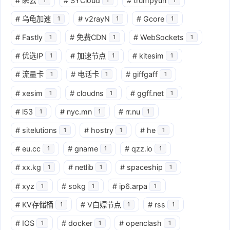
#
瞬云
#
SYCloud
#
trumpyun
#
乌龟加速
#
v2rayN
#
Gcore
1
1
1
#
Fastly
#
免费CDN
#
WebSockets
1
1
1
#
优选IP
#
加速节点
#
kitesim
1
1
1
#
流量卡
#
电话卡
#
giffgaff
1
1
1
#
xesim
#
cloudns
#
ggff.net
1
1
1
#
l53
#
nyc.mn
#
rr.nu
1
1
1
#
sitelutions
#
hostry
#
he
1
1
1
#
eu.cc
#
gname
#
qzz.io
1
1
1
#
xx.kg
#
netlib
#
spaceship
1
1
1
#
xyz
#
sokg
#
ip6.arpa
1
1
1
#
KV存储桶
#
V白嫖节点
#
rss
1
1
1
#
IOS
#
docker
#
openclash
1
1
1