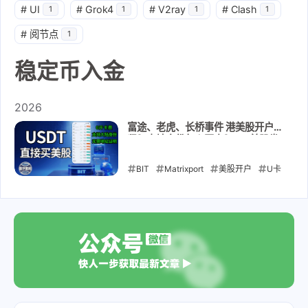
#
UI
#
Grok4
#
V2ray
#
Clash
1
1
1
1
#
阅节点
1
稳定币入金
2026
富途、老虎、长桥事件 港美股开户收
紧？内地身份怎么开户？BIT美股券
商：支持大陆身份证开户 + USDT 直
接入金｜无需海外地址证明｜无需海
BIT
Matrixport
美股开户
U卡
外银行账户｜开户到入金教程
出入金
稳定币入金
资产配置
金
融科技
券商评测
2026-05-24