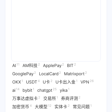
11
2
2
2
AI
AM科技
ApplePay
BIT
2
2
2
GooglePay
LocalCard
Matrixport
1
4
2
1
26
OKX
USDT
U卡
U卡出入金
VPN
14
1
25
1
ai
bybit
chatgpt
yika
2
1
2
万事达虚拟卡
交易所
券商评测
4
12
2
1
加密货币
大模型
实体卡
常见问题