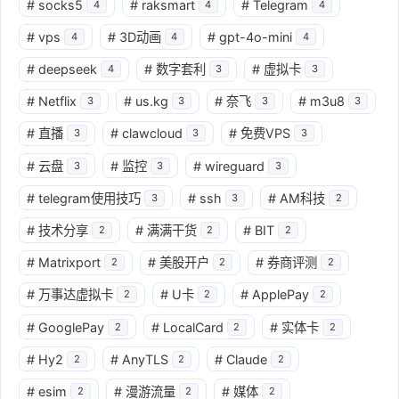
#
socks5
#
raksmart
#
Telegram
4
4
4
#
vps
#
3D动画
#
gpt-4o-mini
4
4
4
#
deepseek
#
数字套利
#
虚拟卡
4
3
3
#
Netflix
#
us.kg
#
奈飞
#
m3u8
3
3
3
3
#
直播
#
clawcloud
#
免费VPS
3
3
3
#
云盘
#
监控
#
wireguard
3
3
3
#
telegram使用技巧
#
ssh
#
AM科技
3
3
2
#
技术分享
#
满满干货
#
BIT
2
2
2
#
Matrixport
#
美股开户
#
券商评测
2
2
2
#
万事达虚拟卡
#
U卡
#
ApplePay
2
2
2
#
GooglePay
#
LocalCard
#
实体卡
2
2
2
#
Hy2
#
AnyTLS
#
Claude
2
2
2
#
esim
#
漫游流量
#
媒体
2
2
2