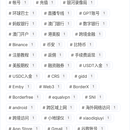
#
帐号
#
充值
#
银河录像局
1
1
1
#
环球巴士
#
直播专线
#
GPT账号
1
1
1
#
蚂蚁银行
#
澳门银行
#
数字银行
1
1
1
#
澳门开户
#
港美股
#
跨境金融
1
1
1
#
Binance
#
币安
#
比特币
1
1
1
#
注册教程
#
返佣
#
手续费返现
1
1
1
#
美股期权
#
融资融券
#
USDT入金
1
1
1
#
USDC入金
#
CRS
#
gidd
1
1
1
#
Emby
#
Web3
#
BorderX
1
1
1
#
Borderfree
#
equalvpn
#
SNI
1
1
1
#
android
#
跨区域上网
#
海外网络访问
1
1
1
#
跨境访问
#
小地球仪
#
xiaodiqiuyi
1
1
1
#
App Store
#
Gmail
#
谷歌账号
1
1
1