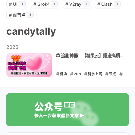
#
UI
#
Grok4
#
V2ray
#
Clash
1
1
1
1
#
阅节点
1
candytally
2025
📺 追剧神器！【糖果云】赠送高质量
Emby影视库，流畅爽到飞起～ 不限
设备+全解锁+送影视库 全场套餐7.7
折
机场
VPN
科学上网
节点
订阅
解锁GPT
专线
candytally
EMBY影视库
2025-08-23