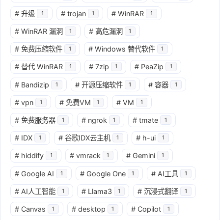
#
升级
#
trojan
#
WinRAR
1
1
1
#
WinRAR 漏洞
#
高危漏洞
1
1
#
免费压缩软件
#
Windows 替代软件
1
1
#
替代 WinRAR
#
7zip
#
PeaZip
1
1
1
#
Bandizip
#
开源压缩软件
#
容器
1
1
1
#
vpn
#
免费VM
#
VM
1
1
1
#
免费服务器
#
ngrok
#
tmate
1
1
1
#
IDX
#
谷歌IDX云主机
#
h-ui
1
1
1
#
hiddify
#
vmrack
#
Gemini
1
1
1
#
Google AI
#
Google One
#
AI工具
1
1
1
#
AI人工智能
#
Llama3
#
沉浸式翻译
1
1
1
#
Canvas
#
desktop
#
Copilot
1
1
1