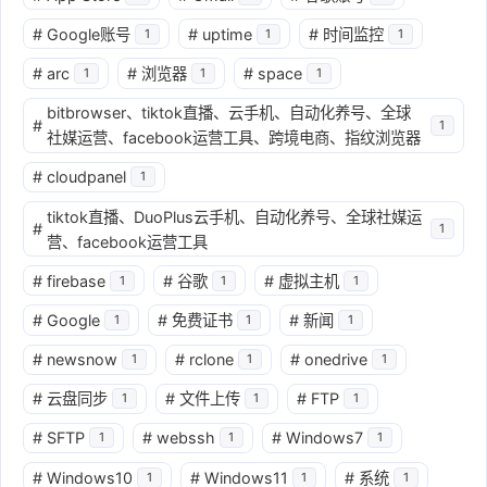
#
Google账号
#
uptime
#
时间监控
1
1
1
#
arc
#
浏览器
#
space
1
1
1
bitbrowser、tiktok直播、云手机、自动化养号、全球
#
1
社媒运营、facebook运营工具、跨境电商、指纹浏览器
#
cloudpanel
1
tiktok直播、DuoPlus云手机、自动化养号、全球社媒运
#
1
营、facebook运营工具
#
firebase
#
谷歌
#
虚拟主机
1
1
1
#
Google
#
免费证书
#
新闻
1
1
1
#
newsnow
#
rclone
#
onedrive
1
1
1
#
云盘同步
#
文件上传
#
FTP
1
1
1
#
SFTP
#
webssh
#
Windows7
1
1
1
#
Windows10
#
Windows11
#
系统
1
1
1