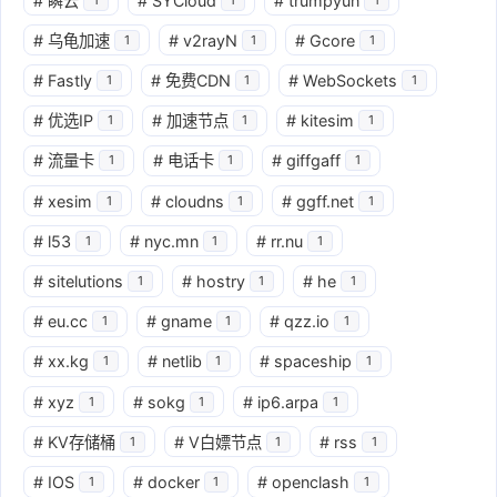
#
瞬云
#
SYCloud
#
trumpyun
#
乌龟加速
#
v2rayN
#
Gcore
1
1
1
#
Fastly
#
免费CDN
#
WebSockets
1
1
1
#
优选IP
#
加速节点
#
kitesim
1
1
1
#
流量卡
#
电话卡
#
giffgaff
1
1
1
#
xesim
#
cloudns
#
ggff.net
1
1
1
#
l53
#
nyc.mn
#
rr.nu
1
1
1
#
sitelutions
#
hostry
#
he
1
1
1
#
eu.cc
#
gname
#
qzz.io
1
1
1
#
xx.kg
#
netlib
#
spaceship
1
1
1
#
xyz
#
sokg
#
ip6.arpa
1
1
1
#
KV存储桶
#
V白嫖节点
#
rss
1
1
1
#
IOS
#
docker
#
openclash
1
1
1