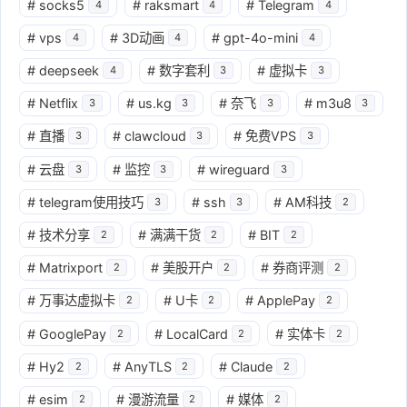
#
socks5
#
raksmart
#
Telegram
4
4
4
#
vps
#
3D动画
#
gpt-4o-mini
4
4
4
#
deepseek
#
数字套利
#
虚拟卡
4
3
3
#
Netflix
#
us.kg
#
奈飞
#
m3u8
3
3
3
3
#
直播
#
clawcloud
#
免费VPS
3
3
3
#
云盘
#
监控
#
wireguard
3
3
3
#
telegram使用技巧
#
ssh
#
AM科技
3
3
2
#
技术分享
#
满满干货
#
BIT
2
2
2
#
Matrixport
#
美股开户
#
券商评测
2
2
2
#
万事达虚拟卡
#
U卡
#
ApplePay
2
2
2
#
GooglePay
#
LocalCard
#
实体卡
2
2
2
#
Hy2
#
AnyTLS
#
Claude
2
2
2
#
esim
#
漫游流量
#
媒体
2
2
2