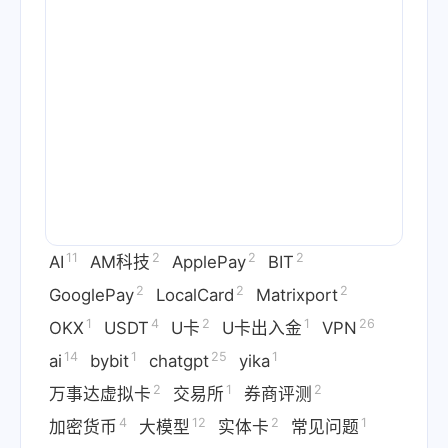
11
2
2
2
AI
AM科技
ApplePay
BIT
2
2
2
GooglePay
LocalCard
Matrixport
1
4
2
1
26
OKX
USDT
U卡
U卡出入金
VPN
14
1
25
1
ai
bybit
chatgpt
yika
2
1
2
万事达虚拟卡
交易所
券商评测
4
12
2
1
加密货币
大模型
实体卡
常见问题