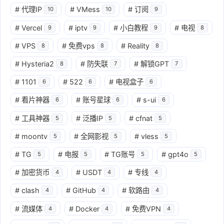
#
代理IP
#
VMess
#
订阅
10
10
9
#
Vercel
#
iptv
#
小白教程
#
电视
9
9
9
8
#
VPS
#
免费vps
#
Reality
8
8
8
#
Hysteria2
#
防失联
#
解锁GPT
8
7
7
#
1101
#
522
#
电视盒子
6
6
6
#
看片神器
#
账号星球
#
s-ui
6
6
6
#
工具神器
#
泛播IP
#
cfnat
5
5
5
#
moontv
#
全网影视
#
vless
5
5
5
#
TG
#
电报
#
TG账号
#
gpt4o
5
5
5
5
#
加密货币
#
USDT
#
专线
4
4
4
#
clash
#
GitHub
#
软路由
4
4
4
#
流媒体
#
Docker
#
免费VPN
4
4
4