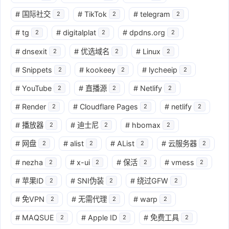
#
国际社交
#
TikTok
#
telegram
2
2
2
#
tg
#
digitalplat
#
dpdns.org
2
2
2
#
dnsexit
#
优选域名
#
Linux
2
2
2
#
Snippets
#
kookeey
#
lycheeip
2
2
2
#
YouTube
#
直播源
#
Netlify
2
2
2
#
Render
#
Cloudflare Pages
#
netlify
2
2
2
#
播放器
#
迪士尼
#
hbomax
2
2
2
#
网盘
#
alist
#
AList
#
云服务器
2
2
2
2
#
nezha
#
x-ui
#
保活
#
vmess
2
2
2
2
#
苹果ID
#
SNI伪装
#
绕过GFW
2
2
2
#
免VPN
#
无需代理
#
warp
2
2
2
#
MAQSUE
#
Apple ID
#
免费工具
2
2
2