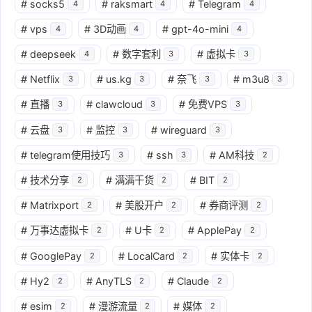
#
socks5
#
raksmart
#
Telegram
4
4
4
#
vps
#
3D动画
#
gpt-4o-mini
4
4
4
#
deepseek
#
数字套利
#
虚拟卡
4
3
3
#
Netflix
#
us.kg
#
奈飞
#
m3u8
3
3
3
3
#
直播
#
clawcloud
#
免费VPS
3
3
3
#
云盘
#
监控
#
wireguard
3
3
3
#
telegram使用技巧
#
ssh
#
AM科技
3
3
2
#
技术分享
#
满满干货
#
BIT
2
2
2
#
Matrixport
#
美股开户
#
券商评测
2
2
2
#
万事达虚拟卡
#
U卡
#
ApplePay
2
2
2
#
GooglePay
#
LocalCard
#
实体卡
2
2
2
#
Hy2
#
AnyTLS
#
Claude
2
2
2
#
esim
#
漫游流量
#
媒体
2
2
2