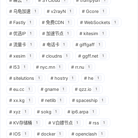
#
瞬云
#
SYCloud
#
trumpyun
#
乌龟加速
#
v2rayN
#
Gcore
1
1
1
#
Fastly
#
免费CDN
#
WebSockets
1
1
1
#
优选IP
#
加速节点
#
kitesim
1
1
1
#
流量卡
#
电话卡
#
giffgaff
1
1
1
#
xesim
#
cloudns
#
ggff.net
1
1
1
#
l53
#
nyc.mn
#
rr.nu
1
1
1
#
sitelutions
#
hostry
#
he
1
1
1
#
eu.cc
#
gname
#
qzz.io
1
1
1
#
xx.kg
#
netlib
#
spaceship
1
1
1
#
xyz
#
sokg
#
ip6.arpa
1
1
1
#
KV存储桶
#
V白嫖节点
#
rss
1
1
1
#
IOS
#
docker
#
openclash
1
1
1