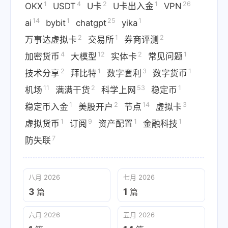
1
4
2
1
26
OKX
USDT
U卡
U卡出入金
VPN
14
1
25
1
ai
bybit
chatgpt
yika
2
1
2
万事达虚拟卡
交易所
券商评测
4
12
2
1
加密货币
大模型
实体卡
常见问题
2
1
3
1
技术分享
拜比特
数字套利
数字货币
11
2
53
1
机场
满满干货
科学上网
稳定币
1
2
14
3
稳定币入金
美股开户
节点
虚拟卡
1
9
1
1
虚拟货币
订阅
资产配置
金融科技
7
防失联
八月 2026
七月 2026
3
1
篇
篇
六月 2026
五月 2026