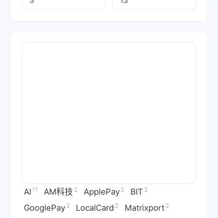
11
2
2
2
AI
AM科技
ApplePay
BIT
2
2
2
GooglePay
LocalCard
Matrixport