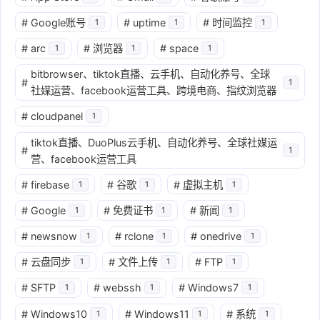
#
Google账号
#
uptime
#
时间监控
1
1
1
#
arc
#
浏览器
#
space
1
1
1
bitbrowser、tiktok直播、云手机、自动化养号、全球
#
1
社媒运营、facebook运营工具、跨境电商、指纹浏览器
#
cloudpanel
1
tiktok直播、DuoPlus云手机、自动化养号、全球社媒运
#
1
营、facebook运营工具
#
firebase
#
谷歌
#
虚拟主机
1
1
1
#
Google
#
免费证书
#
新闻
1
1
1
#
newsnow
#
rclone
#
onedrive
1
1
1
#
云盘同步
#
文件上传
#
FTP
1
1
1
#
SFTP
#
webssh
#
Windows7
1
1
1
#
Windows10
#
Windows11
#
系统
1
1
1