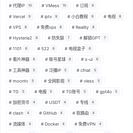
#
代理IP
#
VMess
#
订阅
10
10
9
#
Vercel
#
iptv
#
小白教程
#
电视
9
9
9
8
#
VPS
#
免费vps
#
Reality
8
8
8
#
Hysteria2
#
防失联
#
解锁GPT
8
7
7
#
1101
#
522
#
电视盒子
6
6
6
#
看片神器
#
账号星球
#
s-ui
6
6
6
#
工具神器
#
泛播IP
#
cfnat
5
5
5
#
moontv
#
全网影视
#
vless
5
5
5
#
TG
#
电报
#
TG账号
#
gpt4o
5
5
5
5
#
加密货币
#
USDT
#
专线
4
4
4
#
clash
#
GitHub
#
软路由
4
4
4
#
流媒体
#
Docker
#
免费VPN
4
4
4