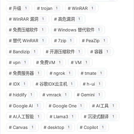
#
升级
#
trojan
#
WinRAR
1
1
1
#
WinRAR 漏洞
#
高危漏洞
1
1
#
免费压缩软件
#
Windows 替代软件
1
1
#
替代 WinRAR
#
7zip
#
PeaZip
1
1
1
#
Bandizip
#
开源压缩软件
#
容器
1
1
1
#
vpn
#
免费VM
#
VM
1
1
1
#
免费服务器
#
ngrok
#
tmate
1
1
1
#
IDX
#
谷歌IDX云主机
#
h-ui
1
1
1
#
hiddify
#
vmrack
#
Gemini
1
1
1
#
Google AI
#
Google One
#
AI工具
1
1
1
#
AI人工智能
#
Llama3
#
沉浸式翻译
1
1
1
#
Canvas
#
desktop
#
Copilot
1
1
1