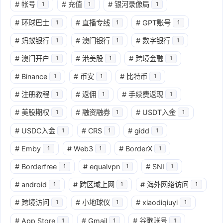
#
帐号
#
充值
#
银河录像局
1
1
1
#
环球巴士
#
直播专线
#
GPT账号
1
1
1
#
蚂蚁银行
#
澳门银行
#
数字银行
1
1
1
#
澳门开户
#
港美股
#
跨境金融
1
1
1
#
Binance
#
币安
#
比特币
1
1
1
#
注册教程
#
返佣
#
手续费返现
1
1
1
#
美股期权
#
融资融券
#
USDT入金
1
1
1
#
USDC入金
#
CRS
#
gidd
1
1
1
#
Emby
#
Web3
#
BorderX
1
1
1
#
Borderfree
#
equalvpn
#
SNI
1
1
1
#
android
#
跨区域上网
#
海外网络访问
1
1
1
#
跨境访问
#
小地球仪
#
xiaodiqiuyi
1
1
1
#
App Store
#
Gmail
#
谷歌账号
1
1
1