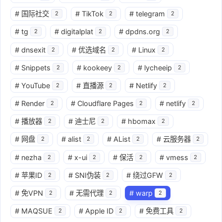
#
国际社交
#
TikTok
#
telegram
2
2
2
#
tg
#
digitalplat
#
dpdns.org
2
2
2
#
dnsexit
#
优选域名
#
Linux
2
2
2
#
Snippets
#
kookeey
#
lycheeip
2
2
2
#
YouTube
#
直播源
#
Netlify
2
2
2
#
Render
#
Cloudflare Pages
#
netlify
2
2
2
#
播放器
#
迪士尼
#
hbomax
2
2
2
#
网盘
#
alist
#
AList
#
云服务器
2
2
2
2
#
nezha
#
x-ui
#
保活
#
vmess
2
2
2
2
#
苹果ID
#
SNI伪装
#
绕过GFW
2
2
2
#
免VPN
#
无需代理
#
warp
2
2
2
#
MAQSUE
#
Apple ID
#
免费工具
2
2
2