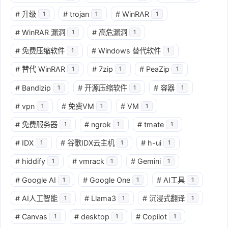
#
升级
#
trojan
#
WinRAR
1
1
1
#
WinRAR 漏洞
#
高危漏洞
1
1
#
免费压缩软件
#
Windows 替代软件
1
1
#
替代 WinRAR
#
7zip
#
PeaZip
1
1
1
#
Bandizip
#
开源压缩软件
#
容器
1
1
1
#
vpn
#
免费VM
#
VM
1
1
1
#
免费服务器
#
ngrok
#
tmate
1
1
1
#
IDX
#
谷歌IDX云主机
#
h-ui
1
1
1
#
hiddify
#
vmrack
#
Gemini
1
1
1
#
Google AI
#
Google One
#
AI工具
1
1
1
#
AI人工智能
#
Llama3
#
沉浸式翻译
1
1
1
#
Canvas
#
desktop
#
Copilot
1
1
1