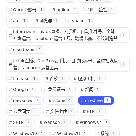
#
Google账号
#
uptime
#
时间监控
1
1
1
#
arc
#
浏览器
#
space
1
1
1
bitbrowser、tiktok直播、云手机、自动化养号、全球
#
1
社媒运营、facebook运营工具、跨境电商、指纹浏览器
#
cloudpanel
1
tiktok直播、DuoPlus云手机、自动化养号、全球社媒运
#
1
营、facebook运营工具
#
firebase
#
谷歌
#
虚拟主机
1
1
1
#
Google
#
免费证书
#
新闻
1
1
1
#
newsnow
#
rclone
#
onedrive
1
1
1
#
云盘同步
#
文件上传
#
FTP
1
1
1
#
SFTP
#
webssh
#
Windows7
1
1
1
#
Windows10
#
Windows11
#
系统
1
1
1