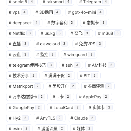
#
socks5
#
raksmart
#
Telegram
4
4
4
#
vps
#
3D动画
#
gpt-4o-mini
4
4
4
#
deepseek
#
数字套利
#
虚拟卡
4
3
3
#
Netflix
#
us.kg
#
奈飞
#
m3u8
3
3
3
3
#
直播
#
clawcloud
#
免费VPS
3
3
3
#
云盘
#
监控
#
wireguard
3
3
3
#
telegram使用技巧
#
ssh
#
AM科技
3
3
2
#
技术分享
#
满满干货
#
BIT
2
2
2
#
Matrixport
#
美股开户
#
券商评测
2
2
2
#
万事达虚拟卡
#
U卡
#
ApplePay
2
2
2
#
GooglePay
#
LocalCard
#
实体卡
2
2
2
#
Hy2
#
AnyTLS
#
Claude
2
2
2
#
esim
#
漫游流量
#
媒体
2
2
2