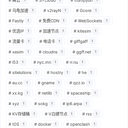
#
瞬云
#
SYCloud
#
trumpyun
#
乌龟加速
#
v2rayN
#
Gcore
1
1
1
#
Fastly
#
免费CDN
#
WebSockets
1
1
1
#
优选IP
#
加速节点
#
kitesim
1
1
1
#
流量卡
#
电话卡
#
giffgaff
1
1
1
#
xesim
#
cloudns
#
ggff.net
1
1
1
#
l53
#
nyc.mn
#
rr.nu
1
1
1
#
sitelutions
#
hostry
#
he
1
1
1
#
eu.cc
#
gname
#
qzz.io
1
1
1
#
xx.kg
#
netlib
#
spaceship
1
1
1
#
xyz
#
sokg
#
ip6.arpa
1
1
1
#
KV存储桶
#
V白嫖节点
#
rss
1
1
1
#
IOS
#
docker
#
openclash
1
1
1