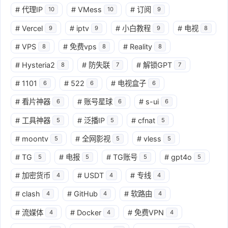
#
代理IP
#
VMess
#
订阅
10
10
9
#
Vercel
#
iptv
#
小白教程
#
电视
9
9
9
8
#
VPS
#
免费vps
#
Reality
8
8
8
#
Hysteria2
#
防失联
#
解锁GPT
8
7
7
#
1101
#
522
#
电视盒子
6
6
6
#
看片神器
#
账号星球
#
s-ui
6
6
6
#
工具神器
#
泛播IP
#
cfnat
5
5
5
#
moontv
#
全网影视
#
vless
5
5
5
#
TG
#
电报
#
TG账号
#
gpt4o
5
5
5
5
#
加密货币
#
USDT
#
专线
4
4
4
#
clash
#
GitHub
#
软路由
4
4
4
#
流媒体
#
Docker
#
免费VPN
4
4
4