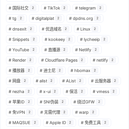
#
国际社交
#
TikTok
#
telegram
2
2
2
#
tg
#
digitalplat
#
dpdns.org
2
2
2
#
dnsexit
#
优选域名
#
Linux
2
2
2
#
Snippets
#
kookeey
#
lycheeip
2
2
2
#
YouTube
#
直播源
#
Netlify
2
2
2
#
Render
#
Cloudflare Pages
#
netlify
2
2
2
#
播放器
#
迪士尼
#
hbomax
2
2
2
#
网盘
#
alist
#
AList
#
云服务器
2
2
2
2
#
nezha
#
x-ui
#
保活
#
vmess
2
2
2
2
#
苹果ID
#
SNI伪装
#
绕过GFW
2
2
2
#
免VPN
#
无需代理
#
warp
2
2
2
#
MAQSUE
#
Apple ID
#
免费工具
2
2
2