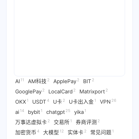
11
2
2
2
AI
AM科技
ApplePay
BIT
2
2
2
GooglePay
LocalCard
Matrixport
1
4
2
1
26
OKX
USDT
U卡
U卡出入金
VPN
14
1
25
1
ai
bybit
chatgpt
yika
2
1
2
万事达虚拟卡
交易所
券商评测
4
12
2
1
加密货币
大模型
实体卡
常见问题