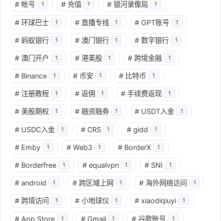
#
帐号
#
充值
#
银河录像局
1
1
1
#
环球巴士
#
直播专线
#
GPT账号
1
1
1
#
蚂蚁银行
#
澳门银行
#
数字银行
1
1
1
#
澳门开户
#
港美股
#
跨境金融
1
1
1
#
Binance
#
币安
#
比特币
1
1
1
#
注册教程
#
返佣
#
手续费返现
1
1
1
#
美股期权
#
融资融券
#
USDT入金
1
1
1
#
USDC入金
#
CRS
#
gidd
1
1
1
#
Emby
#
Web3
#
BorderX
1
1
1
#
Borderfree
#
equalvpn
#
SNI
1
1
1
#
android
#
跨区域上网
#
海外网络访问
1
1
1
#
跨境访问
#
小地球仪
#
xiaodiqiuyi
1
1
1
#
App Store
#
Gmail
#
谷歌账号
1
1
1