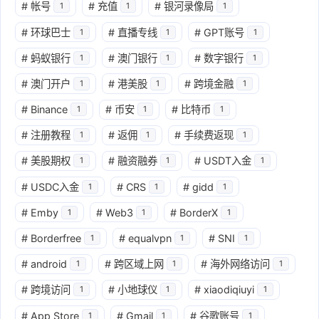
#
帐号
#
充值
#
银河录像局
1
1
1
#
环球巴士
#
直播专线
#
GPT账号
1
1
1
#
蚂蚁银行
#
澳门银行
#
数字银行
1
1
1
#
澳门开户
#
港美股
#
跨境金融
1
1
1
#
Binance
#
币安
#
比特币
1
1
1
#
注册教程
#
返佣
#
手续费返现
1
1
1
#
美股期权
#
融资融券
#
USDT入金
1
1
1
#
USDC入金
#
CRS
#
gidd
1
1
1
#
Emby
#
Web3
#
BorderX
1
1
1
#
Borderfree
#
equalvpn
#
SNI
1
1
1
#
android
#
跨区域上网
#
海外网络访问
1
1
1
#
跨境访问
#
小地球仪
#
xiaodiqiuyi
1
1
1
#
App Store
#
Gmail
#
谷歌账号
1
1
1