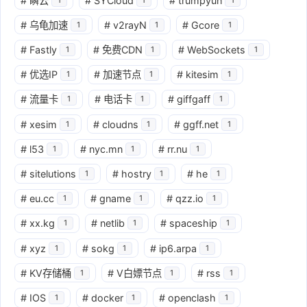
#
瞬云
#
SYCloud
#
trumpyun
#
乌龟加速
#
v2rayN
#
Gcore
1
1
1
#
Fastly
#
免费CDN
#
WebSockets
1
1
1
#
优选IP
#
加速节点
#
kitesim
1
1
1
#
流量卡
#
电话卡
#
giffgaff
1
1
1
#
xesim
#
cloudns
#
ggff.net
1
1
1
#
l53
#
nyc.mn
#
rr.nu
1
1
1
#
sitelutions
#
hostry
#
he
1
1
1
#
eu.cc
#
gname
#
qzz.io
1
1
1
#
xx.kg
#
netlib
#
spaceship
1
1
1
#
xyz
#
sokg
#
ip6.arpa
1
1
1
#
KV存储桶
#
V白嫖节点
#
rss
1
1
1
#
IOS
#
docker
#
openclash
1
1
1