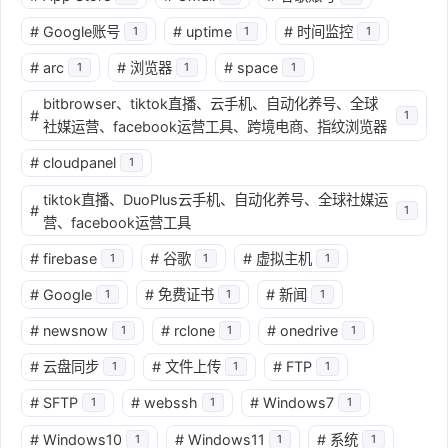
#
Google账号
#
uptime
#
时间监控
1
1
1
#
arc
#
浏览器
#
space
1
1
1
bitbrowser、tiktok直播、云手机、自动化养号、全球
#
1
社媒运营、facebook运营工具、跨境电商、指纹浏览器
#
cloudpanel
1
tiktok直播、DuoPlus云手机、自动化养号、全球社媒运
#
1
营、facebook运营工具
#
firebase
#
谷歌
#
虚拟主机
1
1
1
#
Google
#
免费证书
#
新闻
1
1
1
#
newsnow
#
rclone
#
onedrive
1
1
1
#
云盘同步
#
文件上传
#
FTP
1
1
1
#
SFTP
#
webssh
#
Windows7
1
1
1
#
Windows10
#
Windows11
#
系统
1
1
1