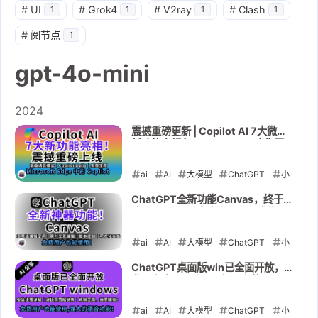
#
UI
#
Grok4
#
V2ray
#
Clash
1
1
1
1
#
阅节点
1
gpt-4o-mini
2024
震撼重磅更新 | Copilot AI 7大微软
新功能亮相 | Copilot Voice | 生图
+实时语音 | 使用介绍和开启方式
ai
AI
大模型
ChatGPT
小
白教程
gpt-4o-mini
Copilot
ChatGPT全新功能Canvas，终于解
决ChatGPT最大痛点！写程式代
2024-12-16
码、文章编辑神器,用于提升写作和程
序开发效率
ai
AI
大模型
ChatGPT
小
白教程
gpt-4o-mini
Canvas
ChatGPT桌面版win已全面开放，免
费用户也可以使用，如何安装又和网
2024-12-12
页版有什么不同之处
ai
AI
大模型
ChatGPT
小