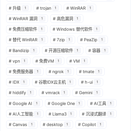
#
升级
#
trojan
#
WinRAR
1
1
1
#
WinRAR 漏洞
#
高危漏洞
1
1
#
免费压缩软件
#
Windows 替代软件
1
1
#
替代 WinRAR
#
7zip
#
PeaZip
1
1
1
#
Bandizip
#
开源压缩软件
#
容器
1
1
1
#
vpn
#
免费VM
#
VM
1
1
1
#
免费服务器
#
ngrok
#
tmate
1
1
1
#
IDX
#
谷歌IDX云主机
#
h-ui
1
1
1
#
hiddify
#
vmrack
#
Gemini
1
1
1
#
Google AI
#
Google One
#
AI工具
1
1
1
#
AI人工智能
#
Llama3
#
沉浸式翻译
1
1
1
#
Canvas
#
desktop
#
Copilot
1
1
1