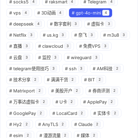
#
socks5
#
raksmart
#
Telegram
4
4
4
#
vps
#
3D动画
#
gpt-4o-mini
4
4
4
#
deepseek
#
数字套利
#
虚拟卡
4
3
3
#
Netflix
#
us.kg
#
奈飞
#
m3u8
3
3
3
3
#
直播
#
clawcloud
#
免费VPS
3
3
3
#
云盘
#
监控
#
wireguard
3
3
3
#
telegram使用技巧
#
ssh
#
AM科技
3
3
2
#
技术分享
#
满满干货
#
BIT
2
2
2
#
Matrixport
#
美股开户
#
券商评测
2
2
2
#
万事达虚拟卡
#
U卡
#
ApplePay
2
2
2
#
GooglePay
#
LocalCard
#
实体卡
2
2
2
#
Hy2
#
AnyTLS
#
Claude
2
2
2
#
esim
#
漫游流量
#
媒体
2
2
2