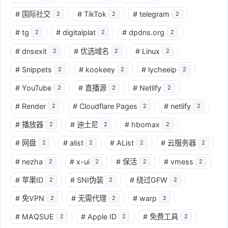
#
国际社交
#
TikTok
#
telegram
2
2
2
#
tg
#
digitalplat
#
dpdns.org
2
2
2
#
dnsexit
#
优选域名
#
Linux
2
2
2
#
Snippets
#
kookeey
#
lycheeip
2
2
2
#
YouTube
#
直播源
#
Netlify
2
2
2
#
Render
#
Cloudflare Pages
#
netlify
2
2
2
#
播放器
#
迪士尼
#
hbomax
2
2
2
#
网盘
#
alist
#
AList
#
云服务器
2
2
2
2
#
nezha
#
x-ui
#
保活
#
vmess
2
2
2
2
#
苹果ID
#
SNI伪装
#
绕过GFW
2
2
2
#
免VPN
#
无需代理
#
warp
2
2
2
#
MAQSUE
#
Apple ID
#
免费工具
2
2
2