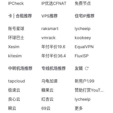
IPCheck
IP优选CFNAT
免费节点
卡 | 合租推荐
VPS推荐
住宅IP推荐
账号星球
raksmart
lycheeip
环球巴士
vmrack
kookeey
Xesim
年付半价19.6
EqualVPN
kitesim
年付半价36.4
FluxISP
中转机场推荐
专线机场推荐
友链
tapcloud
乌龟加速
新用户1.99
极速云
糖果云
赞助打赏YouTube
良心云
红杏云
lycheeip
瞬云
69云
更多