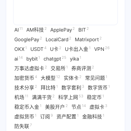
11
2
2
2
AI
AM科技
ApplePay
BIT
2
2
2
GooglePay
LocalCard
Matrixport
1
4
2
1
26
OKX
USDT
U卡
U卡出入金
VPN
14
1
25
1
ai
bybit
chatgpt
yika
2
1
2
万事达虚拟卡
交易所
券商评测
4
12
2
1
加密货币
大模型
实体卡
常见问题
2
1
3
1
技术分享
拜比特
数字套利
数字货币
11
2
53
1
机场
满满干货
科学上网
稳定币
1
2
14
3
稳定币入金
美股开户
节点
虚拟卡
1
9
1
1
虚拟货币
订阅
资产配置
金融科技
7
防失联