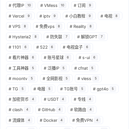
#
代理IP
#
VMess
#
订阅
10
10
9
#
Vercel
#
iptv
#
小白教程
#
电视
9
9
9
8
#
VPS
#
免费vps
#
Reality
8
8
8
#
Hysteria2
#
防失联
#
解锁GPT
8
7
7
#
1101
#
522
#
电视盒子
6
6
6
#
看片神器
#
账号星球
#
s-ui
6
6
6
#
工具神器
#
泛播IP
#
cfnat
5
5
5
#
moontv
#
全网影视
#
vless
5
5
5
#
TG
#
电报
#
TG账号
#
gpt4o
5
5
5
5
#
加密货币
#
USDT
#
专线
4
4
4
#
clash
#
GitHub
#
软路由
4
4
4
#
流媒体
#
Docker
#
免费VPN
4
4
4