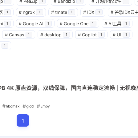
3
1
篇
篇
ip
#
PeaZip
#
Bandizip
#
开源压缩软件
1
1
1
1
器
#
ngrok
#
tmate
#
IDX
#
谷歌IDX云
1
1
1
1
四月 2026
三月 2026
ni
#
Google AI
#
Google One
#
AI工具
1
1
1
1
4
3
篇
篇
#
Canvas
#
desktop
#
Copilot
#
UI
1
1
1
1
点
1
| 5PB 4K 原盘资源，双线保障，国内直连稳定流畅 | 无视晚高
hbomax
gidd
Emby
1