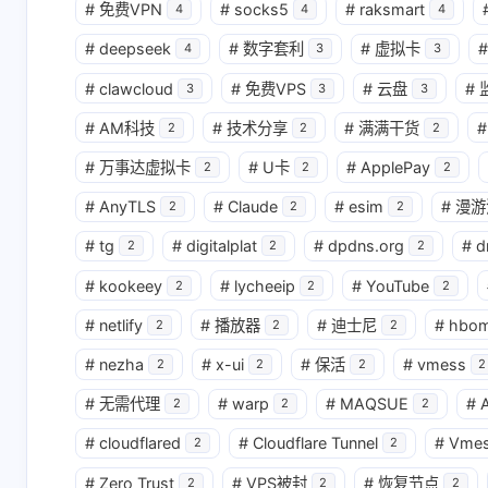
#
免费VPN
#
socks5
#
raksmart
4
4
4
#
deepseek
#
数字套利
#
虚拟卡
#
4
3
3
#
clawcloud
#
免费VPS
#
云盘
#
3
3
3
#
AM科技
#
技术分享
#
满满干货
#
2
2
2
#
万事达虚拟卡
#
U卡
#
ApplePay
2
2
2
#
AnyTLS
#
Claude
#
esim
#
漫游
2
2
2
#
tg
#
digitalplat
#
dpdns.org
#
d
2
2
2
#
kookeey
#
lycheeip
#
YouTube
2
2
2
#
netlify
#
播放器
#
迪士尼
#
hbo
2
2
2
#
nezha
#
x-ui
#
保活
#
vmess
2
2
2
2
#
无需代理
#
warp
#
MAQSUE
#
A
2
2
2
#
cloudflared
#
Cloudflare Tunnel
#
Vme
2
2
#
Zero Trust
#
VPS被封
#
恢复节点
2
2
2