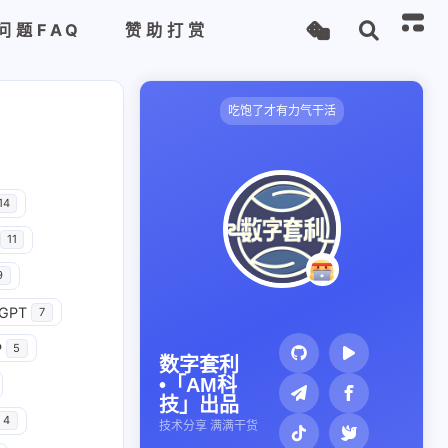
问题FAQ
赞助打赏
吃饱了才有力气干活
14
11
9
GPT
7
P
5
数字套利
•「AM科
技」出品
4
技术分享 满满干货