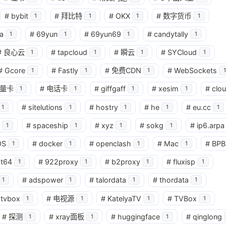
#
bybit
#
拜比特
#
OKX
#
数字货币
1
1
1
1
a
#
69yun
#
69yun69
#
candytally
1
1
1
1
#
良心云
#
tapcloud
#
瞬云
#
SYCloud
1
1
1
1
#
Gcore
#
Fastly
#
免费CDN
#
WebSockets
1
1
1
1
量卡
#
电话卡
#
giffgaff
#
xesim
#
clo
1
1
1
1
#
sitelutions
#
hostry
#
he
#
eu.cc
1
1
1
1
1
#
spaceship
#
xyz
#
sokg
#
ip6.arpa
1
1
1
1
OS
#
docker
#
openclash
#
Mac
#
BPB
1
1
1
1
at64
#
922proxy
#
b2proxy
#
fluxisp
1
1
1
1
#
adspower
#
talordata
#
thordata
1
1
1
1
tvbox
#
电视源
#
KatelyaTV
#
TVBox
1
1
1
1
#
探测
#
xray面板
#
huggingface
#
qinglong
1
1
1