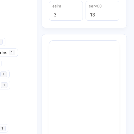
esim
serv00
3
13
udns
1
1
1
1