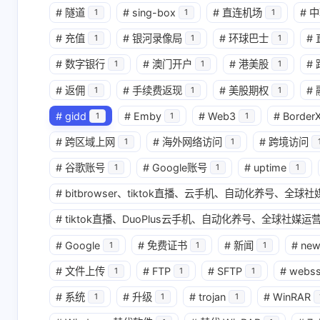
#
隧道
#
sing-box
#
直连机场
#
中
1
1
1
互动
#
充值
#
银河录像局
#
环球巴士
#
1
1
1
最新评论
#
数字银行
#
澳门开户
#
港美股
#
1
1
1
无法获取评论，请确认相关配置是否正
#
返佣
#
手续费返现
#
美股期权
#
1
1
1
#
gidd
#
Emby
#
Web3
#
Border
1
1
1
#
跨区域上网
#
海外网络访问
#
跨境访问
1
1
#
谷歌账号
#
Google账号
#
uptime
1
1
1
#
bitbrowser、tiktok直播、云手机、自动化养号、全
#
tiktok直播、DuoPlus云手机、自动化养号、全球社媒运营
#
Google
#
免费证书
#
新闻
#
ne
1
1
1
#
文件上传
#
FTP
#
SFTP
#
webs
1
1
1
#
系统
#
升级
#
trojan
#
WinRAR
1
1
1