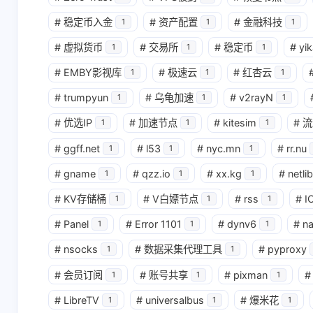
#
稳定币入金
#
资产配置
#
金融科技
1
1
1
#
虚拟货币
#
交易所
#
稳定币
#
yik
1
1
1
#
EMBY影视库
#
极速云
#
红杏云
1
1
1
#
trumpyun
#
乌龟加速
#
v2rayN
1
1
1
#
优选IP
#
加速节点
#
kitesim
#
流
1
1
1
#
ggff.net
#
l53
#
nyc.mn
#
rr.nu
1
1
1
#
gname
#
qzz.io
#
xx.kg
#
netlib
1
1
1
#
KV存储桶
#
V白嫖节点
#
rss
#
I
1
1
1
#
Panel
#
Error 1101
#
dynv6
#
n
1
1
1
#
nsocks
#
数据采集代理工具
#
pyproxy
1
1
#
会员订阅
#
账号共享
#
pixman
#
1
1
1
#
LibreTV
#
universalbus
#
爆米花
1
1
1