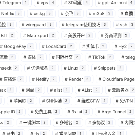
#
Telegram
#
vps
#
3D动画
#
gpt-4o-mini
4
4
4
4
Netflix
#
us.kg
#
奈飞
#
m3u8
#
直播
3
3
3
3
监控
#
wireguard
#
telegram使用技巧
#
ssh
3
3
3
3
BIT
#
Matrixport
#
美股开户
#
券商评测
2
2
2
2
#
GooglePay
#
LocalCard
#
实体卡
#
Hy2
2
2
2
2
流量
#
媒体
#
国际社交
#
TikTok
#
tele
2
2
2
2
nsexit
#
优选域名
#
Linux
#
Snippets
2
2
2
2
#
直播源
#
Netlify
#
Render
#
Cloudflare Page
2
2
2
max
#
网盘
#
alist
#
AList
#
云服务器
2
2
2
2
2
#
苹果ID
#
SNI伪装
#
绕过GFW
#
免VPN
2
2
2
pple ID
#
免费工具
#
3x-ui
#
Argo Tunnel
2
2
2
2
ss
#
一键脚本
#
多域名
#
多协议
#
内网
2
2
2
2
#
证书
#
tls
#
常见问题
#
U卡出入金
2
2
1
1