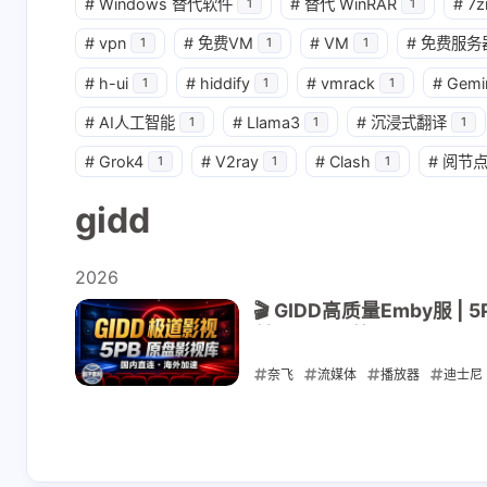
#
Windows 替代软件
#
替代 WinRAR
#
7z
1
1
#
vpn
#
免费VM
#
VM
#
免费服务
1
1
1
#
h-ui
#
hiddify
#
vmrack
#
Gemi
1
1
1
#
AI人工智能
#
Llama3
#
沉浸式翻译
1
1
1
#
Grok4
#
V2ray
#
Clash
#
阅节
1
1
1
gidd
2026
🎬 GIDD高质量Emby服 
付$8.55 日均$0.03
奈飞
流媒体
播放器
迪士尼
2026-08-01