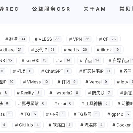
荐REC
公益服务CSR
关于AM
常见
#
翻墙
#
VLESS
#
VPN
#
CF
33
33
26
26
oudflare
#
反代IP
#
netflix
#
tiktok
21
21
20
19
NS
#
serv00
#
ai
#
节点
#
白嫖节点
15
15
14
14
#
机场
#
ChatGPT
#
静态住宅IP
#
养号
11
11
11
11
理IP
#
VMess
#
订阅
#
Vercel
#
iptv
10
10
9
9
s
#
Reality
#
Hysteria2
#
防失联
#
解锁
8
8
8
7
器
#
账号星球
#
s-ui
#
工具神器
#
泛播I
6
6
6
5
ess
#
TG
#
电报
#
TG账号
#
gpt4o
5
5
5
5
5
#
GitHub
#
软路由
#
流媒体
#
Docker
4
4
4
4