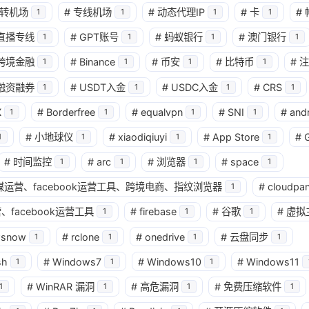
转机场
#
专线机场
#
动态代理IP
#
卡
#
1
1
1
1
兴趣点
直播专线
#
GPT账号
#
蚂蚁银行
#
澳门银行
1
1
1
1
寻找你感兴趣的领域
跨境金融
#
Binance
#
币安
#
比特币
#
注
1
1
1
1
确
融资融券
#
USDT入金
#
USDC入金
#
CRS
1
1
1
1
11
2
2
2
AI
AM科技
ApplePay
BIT
X
#
Borderfree
#
equalvpn
#
SNI
#
and
1
1
1
1
2
1
4
2
Matrixport
OKX
USDT
U卡
#
小地球仪
#
xiaodiqiuyi
#
App Store
#
1
1
1
1
1
25
1
bybit
chatgpt
yika
万事达
#
时间监控
#
arc
#
浏览器
#
space
1
1
1
1
4
12
2
球社媒运营、facebook运营工具、跨境电商、指纹浏览器
#
cloudpan
加密货币
大模型
实体卡
常见
1
、facebook运营工具
#
firebase
#
谷歌
#
虚拟
1
1
1
3
1
11
数字套利
数字货币
机场
满满
wsnow
#
rclone
#
onedrive
#
云盘同步
1
1
1
1
1
2
14
稳定币入金
美股开户
节点
虚
sh
#
Windows7
#
Windows10
#
Windows11
1
1
1
1
1
7
资产配置
金融科技
防失联
#
WinRAR 漏洞
#
高危漏洞
#
免费压缩软件
1
1
1
1
八月 2026
七月 2026