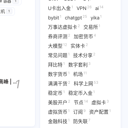
1
14
篇
篇
#
容器
1
1
26
14
U卡出入金
VPN
ai
主机
1
1
25
1
二月 2026
一月 2026
bybit
chatgpt
yika
1
3
篇
篇
2
1
万事达虚拟卡
交易所
2
4
券商评测
加密货币
12
2
大模型
实体卡
1
2
常见问题
技术分享
1
3
拜比特
数字套利
1
11
数字货币
机场
1
峰 | 年
2
53
满满干货
科学上网
1
1
稳定币
稳定币入金
2
14
3
美股开户
节点
虚拟卡
1
9
1
虚拟货币
订阅
资产配置
1
7
金融科技
防失联