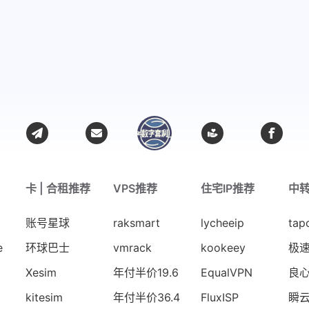
卡 | 合租推荐
VPS推荐
住宅IP推荐
中
账号星球
raksmart
lycheeip
tap
e
环球巴士
vmrack
kookeey
极
Xesim
年付半价19.6
EqualVPN
良
kitesim
年付半价36.4
FluxISP
瞬