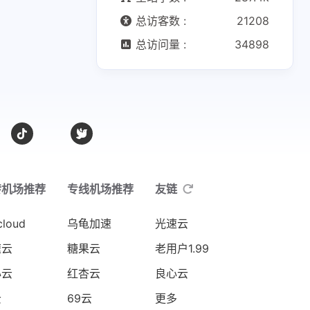
总访客数 :
21208
总访问量 :
34898
转机场推荐
专线机场推荐
友链
cloud
乌龟加速
光速云
速云
糖果云
老用户1.99
心云
红杏云
良心云
云
69云
更多