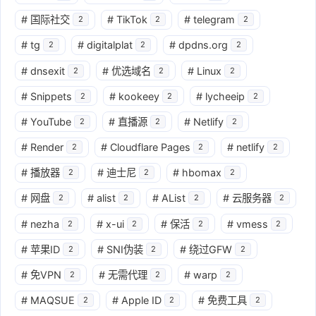
#
国际社交
#
TikTok
#
telegram
2
2
2
#
tg
#
digitalplat
#
dpdns.org
2
2
2
#
dnsexit
#
优选域名
#
Linux
2
2
2
#
Snippets
#
kookeey
#
lycheeip
2
2
2
#
YouTube
#
直播源
#
Netlify
2
2
2
#
Render
#
Cloudflare Pages
#
netlify
2
2
2
#
播放器
#
迪士尼
#
hbomax
2
2
2
#
网盘
#
alist
#
AList
#
云服务器
2
2
2
2
#
nezha
#
x-ui
#
保活
#
vmess
2
2
2
2
#
苹果ID
#
SNI伪装
#
绕过GFW
2
2
2
#
免VPN
#
无需代理
#
warp
2
2
2
#
MAQSUE
#
Apple ID
#
免费工具
2
2
2