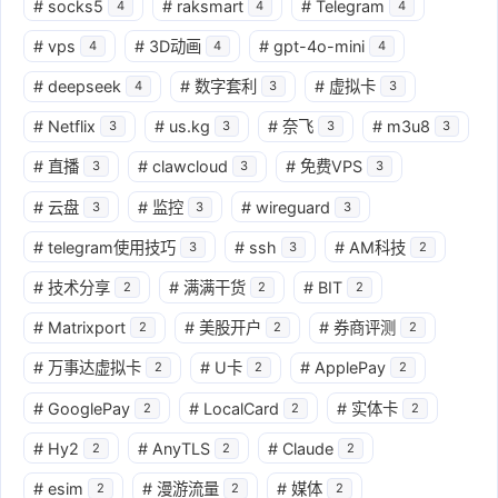
#
socks5
#
raksmart
#
Telegram
4
4
4
#
vps
#
3D动画
#
gpt-4o-mini
4
4
4
#
deepseek
#
数字套利
#
虚拟卡
4
3
3
#
Netflix
#
us.kg
#
奈飞
#
m3u8
3
3
3
3
#
直播
#
clawcloud
#
免费VPS
3
3
3
#
云盘
#
监控
#
wireguard
3
3
3
#
telegram使用技巧
#
ssh
#
AM科技
3
3
2
#
技术分享
#
满满干货
#
BIT
2
2
2
#
Matrixport
#
美股开户
#
券商评测
2
2
2
#
万事达虚拟卡
#
U卡
#
ApplePay
2
2
2
#
GooglePay
#
LocalCard
#
实体卡
2
2
2
#
Hy2
#
AnyTLS
#
Claude
2
2
2
#
esim
#
漫游流量
#
媒体
2
2
2