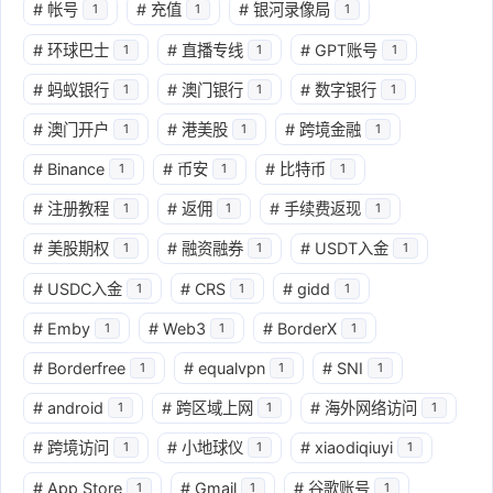
#
帐号
#
充值
#
银河录像局
1
1
1
#
环球巴士
#
直播专线
#
GPT账号
1
1
1
#
蚂蚁银行
#
澳门银行
#
数字银行
1
1
1
#
澳门开户
#
港美股
#
跨境金融
1
1
1
#
Binance
#
币安
#
比特币
1
1
1
#
注册教程
#
返佣
#
手续费返现
1
1
1
#
美股期权
#
融资融券
#
USDT入金
1
1
1
#
USDC入金
#
CRS
#
gidd
1
1
1
#
Emby
#
Web3
#
BorderX
1
1
1
#
Borderfree
#
equalvpn
#
SNI
1
1
1
#
android
#
跨区域上网
#
海外网络访问
1
1
1
#
跨境访问
#
小地球仪
#
xiaodiqiuyi
1
1
1
#
App Store
#
Gmail
#
谷歌账号
1
1
1