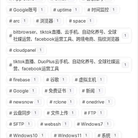
#
Google账号
#
uptime
#
时间监控
1
1
1
#
arc
#
浏览器
#
space
1
1
1
bitbrowser、tiktok直播、云手机、自动化养号、全球
#
1
社媒运营、facebook运营工具、跨境电商、指纹浏览器
#
cloudpanel
1
tiktok直播、DuoPlus云手机、自动化养号、全球社媒运
#
1
营、facebook运营工具
#
firebase
#
谷歌
#
虚拟主机
1
1
1
#
Google
#
免费证书
#
新闻
1
1
1
#
newsnow
#
rclone
#
onedrive
1
1
1
#
云盘同步
#
文件上传
#
FTP
1
1
1
#
SFTP
#
webssh
#
Windows7
1
1
1
#
Windows10
#
Windows11
#
系统
1
1
1