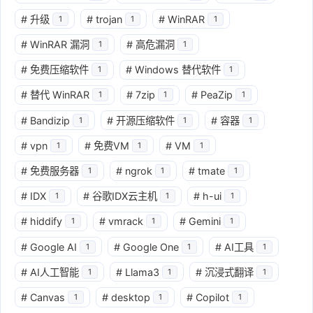
#
升级
#
trojan
#
WinRAR
1
1
1
#
WinRAR 漏洞
#
高危漏洞
1
1
#
免费压缩软件
#
Windows 替代软件
1
1
#
替代 WinRAR
#
7zip
#
PeaZip
1
1
1
#
Bandizip
#
开源压缩软件
#
容器
1
1
1
#
vpn
#
免费VM
#
VM
1
1
1
#
免费服务器
#
ngrok
#
tmate
1
1
1
#
IDX
#
谷歌IDX云主机
#
h-ui
1
1
1
#
hiddify
#
vmrack
#
Gemini
1
1
1
#
Google AI
#
Google One
#
AI工具
1
1
1
#
AI人工智能
#
Llama3
#
沉浸式翻译
1
1
1
#
Canvas
#
desktop
#
Copilot
1
1
1