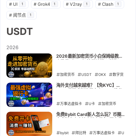
#
UI
#
Grok4
#
V2ray
#
Clash
1
1
1
1
#
阅节点
1
USDT
2026
2026最新加密货币小白保姆级教程
｜欧易（OKX）注册认证、 兑换
USDT、购买人生第一笔比特币 | 全
流程实操
加密货币
USDT
OKX
数字货
币
虚拟货币
交易所
稳定币
海外支付越来越难？【免KYC】
2026最强虚拟信用卡｜USDT隐私
2026-05-26
充值｜订阅AI服务｜订阅流媒体｜海
外支付｜广告投放｜YIKA
万事达虚拟卡
U卡
加密货币
USDT
chatgpt
ApplePay
免费Bybit Card新人怎么玩？币圈神
卡虚拟卡｜支持大陆身份 | 0开卡费0
GooglePay
yika
年费0激活门槛 ｜无需地址证明｜教
你福利全拿走
bybit
2026-05-26
拜比特
万事达虚拟卡
U