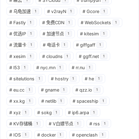
#
瞬云
#
SYCloud
#
trumpyun
#
乌龟加速
#
v2rayN
#
Gcore
1
1
1
#
Fastly
#
免费CDN
#
WebSockets
1
1
1
#
优选IP
#
加速节点
#
kitesim
1
1
1
#
流量卡
#
电话卡
#
giffgaff
1
1
1
#
xesim
#
cloudns
#
ggff.net
1
1
1
#
l53
#
nyc.mn
#
rr.nu
1
1
1
#
sitelutions
#
hostry
#
he
1
1
1
#
eu.cc
#
gname
#
qzz.io
1
1
1
#
xx.kg
#
netlib
#
spaceship
1
1
1
#
xyz
#
sokg
#
ip6.arpa
1
1
1
#
KV存储桶
#
V白嫖节点
#
rss
1
1
1
#
IOS
#
docker
#
openclash
1
1
1