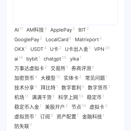
11
2
2
2
AI
AM科技
ApplePay
BIT
2
2
2
GooglePay
LocalCard
Matrixport
1
4
2
1
26
OKX
USDT
U卡
U卡出入金
VPN
14
1
25
1
ai
bybit
chatgpt
yika
2
1
2
万事达虚拟卡
交易所
券商评测
4
12
2
1
加密货币
大模型
实体卡
常见问题
2
1
3
1
技术分享
拜比特
数字套利
数字货币
11
2
53
1
机场
满满干货
科学上网
稳定币
1
2
14
3
稳定币入金
美股开户
节点
虚拟卡
1
9
1
1
虚拟货币
订阅
资产配置
金融科技
7
防失联