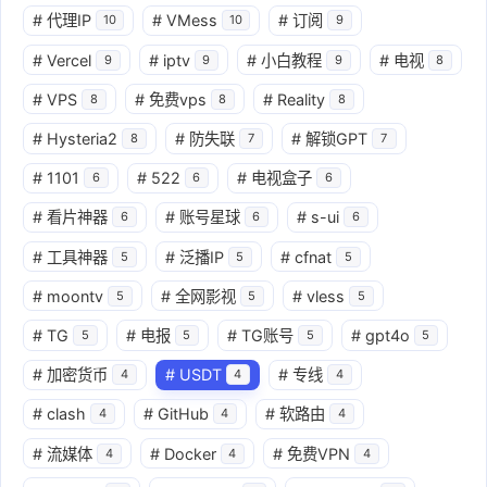
#
代理IP
#
VMess
#
订阅
10
10
9
#
Vercel
#
iptv
#
小白教程
#
电视
9
9
9
8
#
VPS
#
免费vps
#
Reality
8
8
8
#
Hysteria2
#
防失联
#
解锁GPT
8
7
7
#
1101
#
522
#
电视盒子
6
6
6
#
看片神器
#
账号星球
#
s-ui
6
6
6
#
工具神器
#
泛播IP
#
cfnat
5
5
5
#
moontv
#
全网影视
#
vless
5
5
5
#
TG
#
电报
#
TG账号
#
gpt4o
5
5
5
5
#
加密货币
#
USDT
#
专线
4
4
4
#
clash
#
GitHub
#
软路由
4
4
4
#
流媒体
#
Docker
#
免费VPN
4
4
4