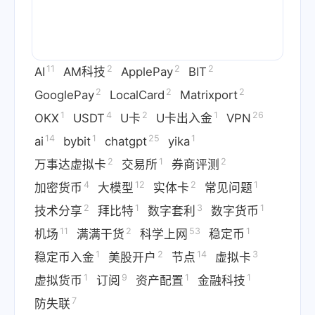
11
2
2
2
AI
AM科技
ApplePay
BIT
2
2
2
GooglePay
LocalCard
Matrixport
1
4
2
1
26
OKX
USDT
U卡
U卡出入金
VPN
14
1
25
1
ai
bybit
chatgpt
yika
2
1
2
万事达虚拟卡
交易所
券商评测
4
12
2
1
加密货币
大模型
实体卡
常见问题
2
1
3
1
技术分享
拜比特
数字套利
数字货币
11
2
53
1
机场
满满干货
科学上网
稳定币
1
2
14
3
稳定币入金
美股开户
节点
虚拟卡
1
9
1
1
虚拟货币
订阅
资产配置
金融科技
7
防失联