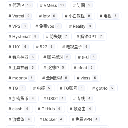
#
代理IP
#
VMess
#
订阅
10
10
9
#
Vercel
#
iptv
#
小白教程
#
电视
9
9
9
8
#
VPS
#
免费vps
#
Reality
8
8
8
#
Hysteria2
#
防失联
#
解锁GPT
8
7
7
#
1101
#
522
#
电视盒子
6
6
6
#
看片神器
#
账号星球
#
s-ui
6
6
6
#
工具神器
#
泛播IP
#
cfnat
5
5
5
#
moontv
#
全网影视
#
vless
5
5
5
#
TG
#
电报
#
TG账号
#
gpt4o
5
5
5
5
#
加密货币
#
USDT
#
专线
4
4
4
#
clash
#
GitHub
#
软路由
4
4
4
#
流媒体
#
Docker
#
免费VPN
4
4
4