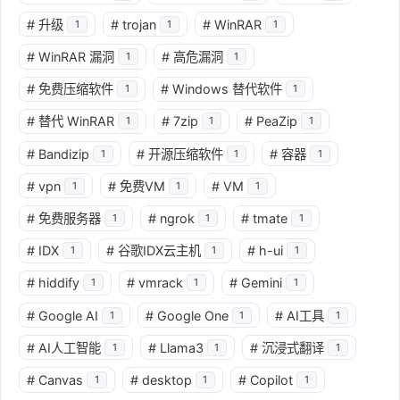
#
升级
#
trojan
#
WinRAR
1
1
1
#
WinRAR 漏洞
#
高危漏洞
1
1
#
免费压缩软件
#
Windows 替代软件
1
1
#
替代 WinRAR
#
7zip
#
PeaZip
1
1
1
#
Bandizip
#
开源压缩软件
#
容器
1
1
1
#
vpn
#
免费VM
#
VM
1
1
1
#
免费服务器
#
ngrok
#
tmate
1
1
1
#
IDX
#
谷歌IDX云主机
#
h-ui
1
1
1
#
hiddify
#
vmrack
#
Gemini
1
1
1
#
Google AI
#
Google One
#
AI工具
1
1
1
#
AI人工智能
#
Llama3
#
沉浸式翻译
1
1
1
#
Canvas
#
desktop
#
Copilot
1
1
1