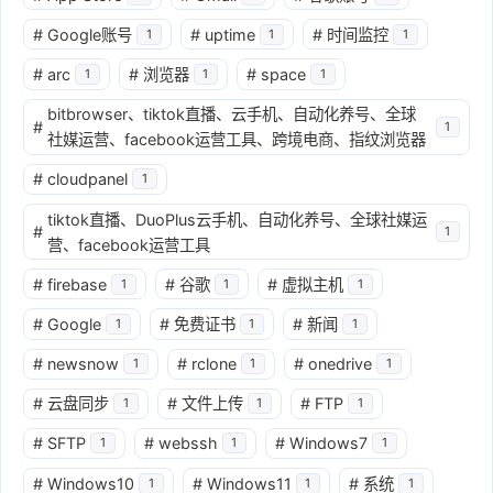
#
Google账号
#
uptime
#
时间监控
1
1
1
#
arc
#
浏览器
#
space
1
1
1
bitbrowser、tiktok直播、云手机、自动化养号、全球
#
1
社媒运营、facebook运营工具、跨境电商、指纹浏览器
#
cloudpanel
1
tiktok直播、DuoPlus云手机、自动化养号、全球社媒运
#
1
营、facebook运营工具
#
firebase
#
谷歌
#
虚拟主机
1
1
1
#
Google
#
免费证书
#
新闻
1
1
1
#
newsnow
#
rclone
#
onedrive
1
1
1
#
云盘同步
#
文件上传
#
FTP
1
1
1
#
SFTP
#
webssh
#
Windows7
1
1
1
#
Windows10
#
Windows11
#
系统
1
1
1