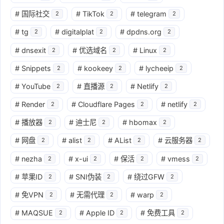
#
国际社交
#
TikTok
#
telegram
2
2
2
#
tg
#
digitalplat
#
dpdns.org
2
2
2
#
dnsexit
#
优选域名
#
Linux
2
2
2
#
Snippets
#
kookeey
#
lycheeip
2
2
2
#
YouTube
#
直播源
#
Netlify
2
2
2
#
Render
#
Cloudflare Pages
#
netlify
2
2
2
#
播放器
#
迪士尼
#
hbomax
2
2
2
#
网盘
#
alist
#
AList
#
云服务器
2
2
2
2
#
nezha
#
x-ui
#
保活
#
vmess
2
2
2
2
#
苹果ID
#
SNI伪装
#
绕过GFW
2
2
2
#
免VPN
#
无需代理
#
warp
2
2
2
#
MAQSUE
#
Apple ID
#
免费工具
2
2
2