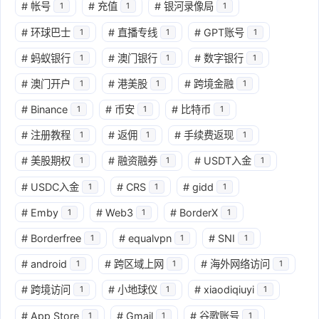
#
帐号
#
充值
#
银河录像局
1
1
1
#
环球巴士
#
直播专线
#
GPT账号
1
1
1
#
蚂蚁银行
#
澳门银行
#
数字银行
1
1
1
#
澳门开户
#
港美股
#
跨境金融
1
1
1
#
Binance
#
币安
#
比特币
1
1
1
#
注册教程
#
返佣
#
手续费返现
1
1
1
#
美股期权
#
融资融券
#
USDT入金
1
1
1
#
USDC入金
#
CRS
#
gidd
1
1
1
#
Emby
#
Web3
#
BorderX
1
1
1
#
Borderfree
#
equalvpn
#
SNI
1
1
1
#
android
#
跨区域上网
#
海外网络访问
1
1
1
#
跨境访问
#
小地球仪
#
xiaodiqiuyi
1
1
1
#
App Store
#
Gmail
#
谷歌账号
1
1
1