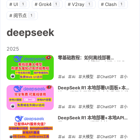
#
UI
#
Grok4
#
V2ray
#
Clash
1
1
1
1
#
阅节点
1
deepseek
2025
零基础教程：如何离线部署
DeepSeek R1大模型，创建个性化
知识库,保护隐私
ai
AI
大模型
ChatGPT
小
白教程
3D动画
gpt4o
DeepSeek R1 本地部署UI面板+本
地API调用实用教程 完全免费 可离线
deepseek
使用
ai
2025-02-17
AI
大模型
ChatGPT
小
白教程
gpt4o
deepseek
UI
DeepSeek R1 本地部署+本地API调
用+SpringBoot调用本地
2025-02-14
DeepSeek API 并集成开发工具实用
教程
ai
AI
大模型
ChatGPT
小