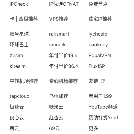
IPCheck
IP优选CFNAT
免费节点
卡 | 合租推荐
VPS推荐
住宅IP推荐
账号星球
raksmart
lycheeip
环球巴士
vmrack
kookeey
Xesim
年付半价19.6
EqualVPN
kitesim
年付半价36.4
FluxISP
中转机场推荐
专线机场推荐
友链
tapcloud
乌龟加速
老用户1.99
极速云
糖果云
YouTube频道
良心云
红杏云
赞助打赏YouTube
瞬云
69云
更多