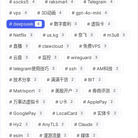
#
socks5
#
raksmart
#
Telegram
4
4
4
#
vps
#
3D动画
#
gpt-4o-mini
4
4
4
#
deepseek
#
数字套利
#
虚拟卡
4
3
3
#
Netflix
#
us.kg
#
奈飞
#
m3u8
3
3
3
3
#
直播
#
clawcloud
#
免费VPS
3
3
3
#
云盘
#
监控
#
wireguard
3
3
3
#
telegram使用技巧
#
ssh
#
AM科技
3
3
2
#
技术分享
#
满满干货
#
BIT
2
2
2
#
Matrixport
#
美股开户
#
券商评测
2
2
2
#
万事达虚拟卡
#
U卡
#
ApplePay
2
2
2
#
GooglePay
#
LocalCard
#
实体卡
2
2
2
#
Hy2
#
AnyTLS
#
Claude
2
2
2
#
esim
#
漫游流量
#
媒体
2
2
2