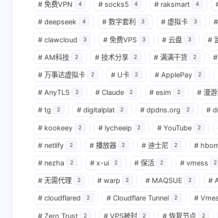
#
免费VPN
#
socks5
#
raksmart
4
4
4
#
deepseek
#
数字套利
#
虚拟卡
#
4
3
3
#
clawcloud
#
免费VPS
#
云盘
#
3
3
3
#
AM科技
#
技术分享
#
满满干货
#
2
2
2
#
万事达虚拟卡
#
U卡
#
ApplePay
2
2
2
#
AnyTLS
#
Claude
#
esim
#
漫游
2
2
2
#
tg
#
digitalplat
#
dpdns.org
#
d
2
2
2
#
kookeey
#
lycheeip
#
YouTube
2
2
2
#
netlify
#
播放器
#
迪士尼
#
hbo
2
2
2
#
nezha
#
x-ui
#
保活
#
vmess
2
2
2
2
#
无需代理
#
warp
#
MAQSUE
#
A
2
2
2
#
cloudflared
#
Cloudflare Tunnel
#
Vme
2
2
#
Zero Trust
#
VPS被封
#
恢复节点
2
2
2