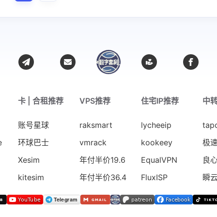
卡 | 合租推荐
VPS推荐
住宅IP推荐
中
账号星球
raksmart
lycheeip
tap
e
环球巴士
vmrack
kookeey
极
Xesim
年付半价19.6
EqualVPN
良
kitesim
年付半价36.4
FluxISP
瞬