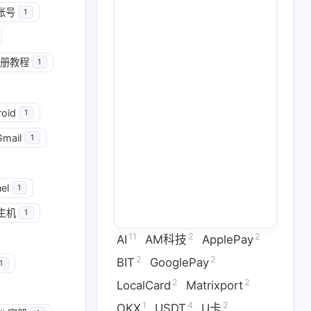
帐号
1
册教程
1
roid
1
Gmail
1
el
1
主机
1
2
2
GooglePay
LocalCard
11
2
2
AI
AM科技
ApplePay
1
26
14
U卡出入金
VPN
ai
2
2
BIT
GooglePay
1
2
2
LocalCard
Matrixport
2
1
2
虚拟卡
交易所
券商评测
1
4
2
OKX
USDT
U卡