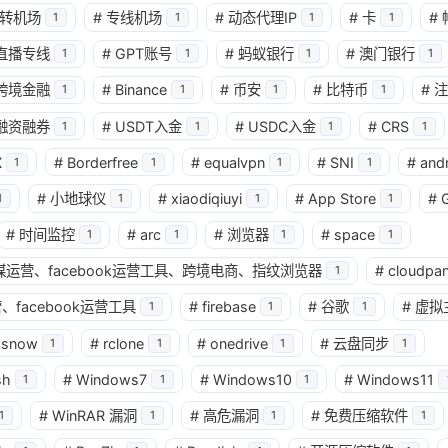
转机场
#
专线机场
#
动态代理IP
#
卡
#
1
1
1
1
直播专线
#
GPT账号
#
蚂蚁银行
#
澳门银行
1
1
1
1
跨境金融
#
Binance
#
币安
#
比特币
#
注
1
1
1
1
融资融券
#
USDT入金
#
USDC入金
#
CRS
1
1
1
1
X
#
Borderfree
#
equalvpn
#
SNI
#
and
1
1
1
1
#
小地球仪
#
xiaodiqiuyi
#
App Store
#
1
1
1
1
兴趣点
#
时间监控
#
arc
#
浏览器
#
space
1
1
1
1
寻找你感兴趣的领域
球社媒运营、facebook运营工具、跨境电商、指纹浏览器
#
cloudpan
1
确
、facebook运营工具
#
firebase
#
谷歌
#
虚拟
1
1
1
11
2
2
2
AI
AM科技
ApplePay
BIT
wsnow
#
rclone
#
onedrive
#
云盘同步
1
1
1
1
2
1
4
2
Matrixport
OKX
USDT
U卡
sh
#
Windows7
#
Windows10
#
Windows11
1
1
1
1
25
1
#
WinRAR 漏洞
#
高危漏洞
#
免费压缩软件
bybit
chatgpt
yika
万事达
1
1
1
1