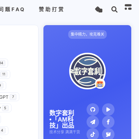
问题FAQ
赞助打赏
集中精力，攻克难关
14
11
9
GPT
7
P
5
数字套利
•「AM科
技」出品
4
技术分享 满满干货