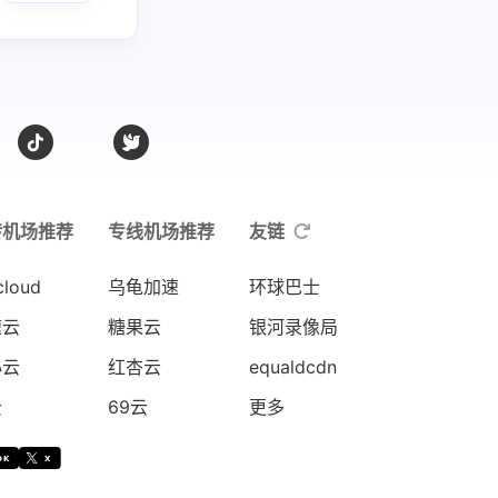
转机场推荐
专线机场推荐
友链
cloud
乌龟加速
环球巴士
速云
糖果云
银河录像局
心云
红杏云
equaldcdn
云
69云
更多