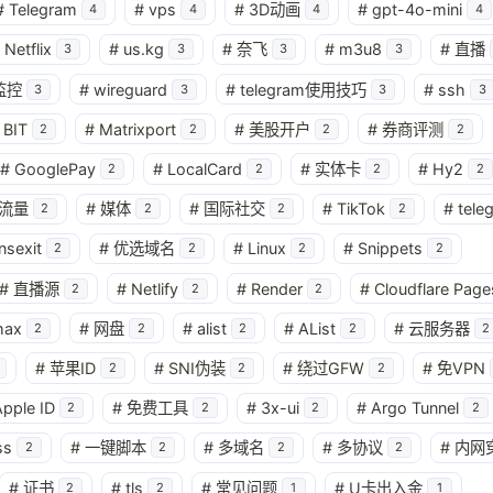
#
Telegram
#
vps
#
3D动画
#
gpt-4o-mini
4
4
4
4
Netflix
#
us.kg
#
奈飞
#
m3u8
#
直播
3
3
3
3
监控
#
wireguard
#
telegram使用技巧
#
ssh
3
3
3
3
BIT
#
Matrixport
#
美股开户
#
券商评测
2
2
2
2
#
GooglePay
#
LocalCard
#
实体卡
#
Hy2
2
2
2
2
流量
#
媒体
#
国际社交
#
TikTok
#
tele
2
2
2
2
nsexit
#
优选域名
#
Linux
#
Snippets
2
2
2
2
#
直播源
#
Netlify
#
Render
#
Cloudflare Page
2
2
2
max
#
网盘
#
alist
#
AList
#
云服务器
2
2
2
2
2
#
苹果ID
#
SNI伪装
#
绕过GFW
#
免VPN
2
2
2
pple ID
#
免费工具
#
3x-ui
#
Argo Tunnel
2
2
2
2
ss
#
一键脚本
#
多域名
#
多协议
#
内网
2
2
2
2
#
证书
#
tls
#
常见问题
#
U卡出入金
2
2
1
1