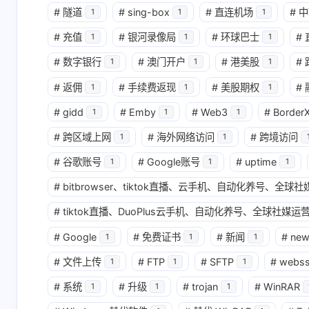
#
隧道
#
sing-box
#
直连机场
#
中
1
1
1
#
充值
#
银河录像局
#
环球巴士
#
1
1
1
#
数字银行
#
澳门开户
#
港美股
#
1
1
1
#
返佣
#
手续费返现
#
美股期权
#
1
1
1
#
gidd
#
Emby
#
Web3
#
Border
1
1
1
#
跨区域上网
#
海外网络访问
#
跨境访问
1
1
互动
#
谷歌账号
#
Google账号
#
uptime
1
1
1
最新评论
#
bitbrowser、tiktok直播、云手机、自动化养号、全
无法获取评论，请确认相关配置是否正
#
tiktok直播、DuoPlus云手机、自动化养号、全球社媒运营
#
Google
#
免费证书
#
新闻
#
ne
1
1
1
#
文件上传
#
FTP
#
SFTP
#
webs
1
1
1
#
系统
#
升级
#
trojan
#
WinRAR
1
1
1