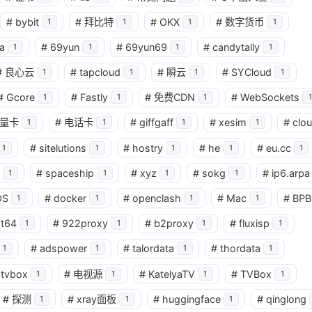
#
bybit
#
拜比特
#
OKX
#
数字货币
1
1
1
1
a
#
69yun
#
69yun69
#
candytally
1
1
1
1
#
良心云
#
tapcloud
#
瞬云
#
SYCloud
1
1
1
1
#
Gcore
#
Fastly
#
免费CDN
#
WebSockets
1
1
1
1
量卡
#
电话卡
#
giffgaff
#
xesim
#
clo
1
1
1
1
#
sitelutions
#
hostry
#
he
#
eu.cc
1
1
1
1
1
#
spaceship
#
xyz
#
sokg
#
ip6.arpa
1
1
1
1
OS
#
docker
#
openclash
#
Mac
#
BPB
1
1
1
1
at64
#
922proxy
#
b2proxy
#
fluxisp
1
1
1
1
#
adspower
#
talordata
#
thordata
1
1
1
1
tvbox
#
电视源
#
KatelyaTV
#
TVBox
1
1
1
1
#
探测
#
xray面板
#
huggingface
#
qinglong
1
1
1