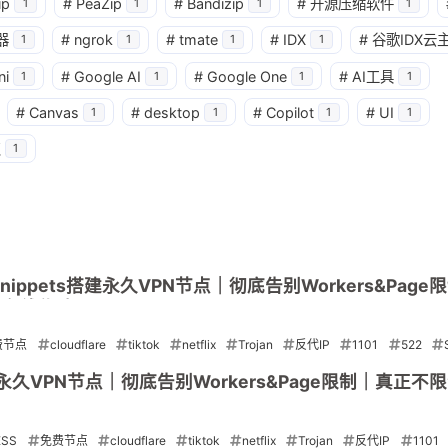
ip
#
PeaZip
#
Bandizip
#
开源压缩软件
1
1
1
1
4
12
2
加密货币
大模型
实体卡
常见
器
#
ngrok
#
tmate
#
IDX
#
谷歌IDX云
1
1
1
1
3
1
11
数字套利
数字货币
机场
满满
ni
#
Google AI
#
Google One
#
AI工具
1
1
1
1
1
2
14
稳定币入金
美股开户
节点
虚
#
Canvas
#
desktop
#
Copilot
#
UI
1
1
1
1
点
1
1
1
7
资产配置
金融科技
防失联
八月 2026
七月 2026
3
1
篇
篇
四月 2026
三月 2026
4
3
篇
篇
 Snippets搭建永久VPN节点｜彻底告别Workers&Pag
持在线优选IP
费节点
cloudflare
tiktok
netflix
Trojan
反代IP
1101
522
ets搭建永久VPN节点｜彻底告别Workers&Page限制｜真正
ESS
免费节点
cloudflare
tiktok
netflix
Trojan
反代IP
1101