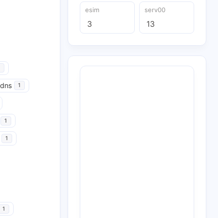
esim
serv00
3
13
udns
1
1
1
1