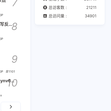
7
节点
总访客数 :
21211
IP
总访问量 :
34901
8
指写反代
IP
9
IP
1101
10
dynv6域
ix