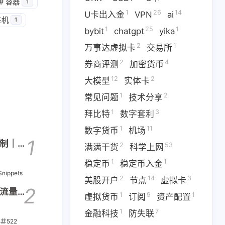
#
容器
1
1
2
1
问题
技术分享
拜比特
1
26
14
U卡出入金
VPN
ai
主机
1
1
25
1
2
53
1
干货
科学上网
稳定币
bybit
chatgpt
yika
2
1
万事达虚拟卡
交易所
3
1
9
拟卡
虚拟货币
订阅
2
4
券商评测
加密货币
12
2
大模型
实体卡
六月 2026
五月 2026
1
2
1
常见问题
14
技术分享
篇
篇
1
3
拜比特
数字套利
二月 2026
一月 2026
1
11
数字货币
机场
1
3
篇
篇
1
e限制｜真
2
53
满满干货
科学上网
1
1
稳定币
稳定币入金
Snippets
2
14
3
美股开户
节点
虚拟卡
2
不限流量｜
1
9
1
虚拟货币
订阅
资产配置
1
7
金融科技
防失联
522