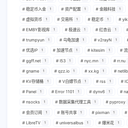
#
稳定币入金
#
资产配置
#
金融科技
1
1
1
#
虚拟货币
#
交易所
#
稳定币
#
yik
1
1
1
#
EMBY影视库
#
极速云
#
红杏云
1
1
1
#
trumpyun
#
乌龟加速
#
v2rayN
1
1
1
#
优选IP
#
加速节点
#
kitesim
#
流
1
1
1
#
ggff.net
#
l53
#
nyc.mn
#
rr.nu
1
1
1
#
gname
#
qzz.io
#
xx.kg
#
netlib
1
1
1
#
KV存储桶
#
V白嫖节点
#
rss
#
I
1
1
1
#
Panel
#
Error 1101
#
dynv6
#
n
1
1
1
#
nsocks
#
数据采集代理工具
#
pyproxy
1
1
#
会员订阅
#
账号共享
#
pixman
#
1
1
1
#
LibreTV
#
universalbus
#
爆米花
1
1
1