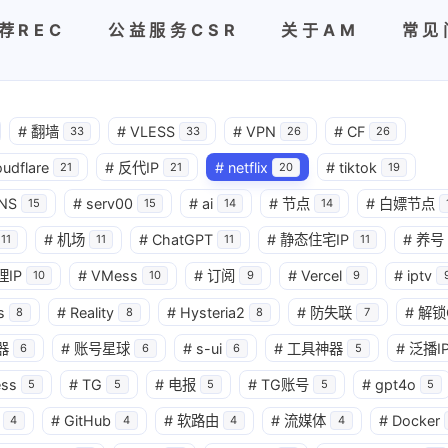
荐REC
公益服务CSR
关于AM
常见
#
翻墙
#
VLESS
#
VPN
#
CF
33
33
26
26
oudflare
#
反代IP
#
netflix
#
tiktok
21
21
20
19
NS
#
serv00
#
ai
#
节点
#
白嫖节点
15
15
14
14
#
机场
#
ChatGPT
#
静态住宅IP
#
养号
11
11
11
11
理IP
#
VMess
#
订阅
#
Vercel
#
iptv
10
10
9
9
s
#
Reality
#
Hysteria2
#
防失联
#
解锁
8
8
8
7
器
#
账号星球
#
s-ui
#
工具神器
#
泛播I
6
6
6
5
ess
#
TG
#
电报
#
TG账号
#
gpt4o
5
5
5
5
5
#
GitHub
#
软路由
#
流媒体
#
Docker
4
4
4
4