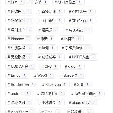
#
帐号
#
充值
#
银河录像局
1
1
1
#
环球巴士
#
直播专线
#
GPT账号
1
1
1
#
蚂蚁银行
#
澳门银行
#
数字银行
1
1
1
#
澳门开户
#
港美股
#
跨境金融
1
1
1
#
Binance
#
币安
#
比特币
1
1
1
#
注册教程
#
返佣
#
手续费返现
1
1
1
#
美股期权
#
融资融券
#
USDT入金
1
1
1
#
USDC入金
#
CRS
#
gidd
1
1
1
#
Emby
#
Web3
#
BorderX
1
1
1
#
Borderfree
#
equalvpn
#
SNI
1
1
1
#
android
#
跨区域上网
#
海外网络访问
1
1
1
#
跨境访问
#
小地球仪
#
xiaodiqiuyi
1
1
1
#
App Store
#
Gmail
#
谷歌账号
1
1
1