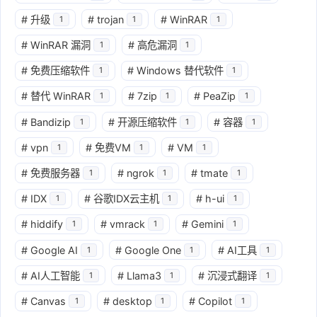
#
升级
#
trojan
#
WinRAR
1
1
1
#
WinRAR 漏洞
#
高危漏洞
1
1
#
免费压缩软件
#
Windows 替代软件
1
1
#
替代 WinRAR
#
7zip
#
PeaZip
1
1
1
#
Bandizip
#
开源压缩软件
#
容器
1
1
1
#
vpn
#
免费VM
#
VM
1
1
1
#
免费服务器
#
ngrok
#
tmate
1
1
1
#
IDX
#
谷歌IDX云主机
#
h-ui
1
1
1
#
hiddify
#
vmrack
#
Gemini
1
1
1
#
Google AI
#
Google One
#
AI工具
1
1
1
#
AI人工智能
#
Llama3
#
沉浸式翻译
1
1
1
#
Canvas
#
desktop
#
Copilot
1
1
1