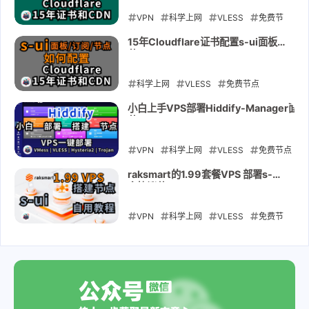
教程|Cloudflare配置15年证书加
CDN使用
VPN
2025-05-09
科学上网
VLESS
免费节
点
Cloudflare
免费vps
VMess
15年Cloudflare证书配置s-ui面板
节
Reality
Hysteria2
3x-ui
s-ui
点|VMess|vless|Hysteria2|CDN
加速
科学上网
2025-02-15
VLESS
免费节点
Cloudflare
免费vps
VMess
小白上手VPS部署Hiddify-Manager
节
Reality
Hysteria2
s-ui
证书
点|VMess|VLESS|Hysteria2|Trojan|TU
自用教程
tls
VPN
科学上网
VLESS
免费节点
免费vps
2025-02-12
VMess
Reality
Hysteria2
raksmart的1.99套餐VPS 部署s-ui
多协议节
hiddify
点|VMess|vless|Hysteria2|自用
教程
VPN
2025-01-22
科学上网
VLESS
免费节
点
Cloudflare
免费vps
VMess
Reality
Hysteria2
raksmart
s-ui
2025-01-11