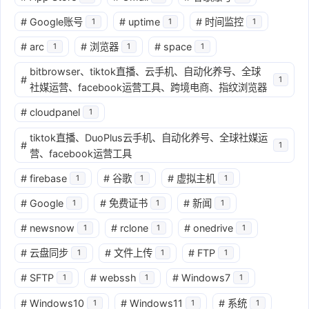
#
Google账号
#
uptime
#
时间监控
1
1
1
#
arc
#
浏览器
#
space
1
1
1
bitbrowser、tiktok直播、云手机、自动化养号、全球
#
1
社媒运营、facebook运营工具、跨境电商、指纹浏览器
#
cloudpanel
1
tiktok直播、DuoPlus云手机、自动化养号、全球社媒运
#
1
营、facebook运营工具
#
firebase
#
谷歌
#
虚拟主机
1
1
1
#
Google
#
免费证书
#
新闻
1
1
1
#
newsnow
#
rclone
#
onedrive
1
1
1
#
云盘同步
#
文件上传
#
FTP
1
1
1
#
SFTP
#
webssh
#
Windows7
1
1
1
#
Windows10
#
Windows11
#
系统
1
1
1