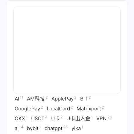
11
2
2
2
AI
AM科技
ApplePay
BIT
2
2
2
GooglePay
LocalCard
Matrixport
1
4
2
1
26
OKX
USDT
U卡
U卡出入金
VPN
14
1
25
1
ai
bybit
chatgpt
yika