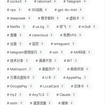
#
socks5
#
raksmart
#
Telegram
4
4
4
#
vps
#
3D动画
#
gpt-4o-mini
4
4
4
#
deepseek
#
数字套利
#
虚拟卡
4
3
3
#
Netflix
#
us.kg
#
奈飞
#
m3u8
3
3
3
3
#
直播
#
clawcloud
#
免费VPS
3
3
3
#
云盘
#
监控
#
wireguard
3
3
3
#
telegram使用技巧
#
ssh
#
AM科技
3
3
2
#
技术分享
#
满满干货
#
BIT
2
2
2
#
Matrixport
#
美股开户
#
券商评测
2
2
2
#
万事达虚拟卡
#
U卡
#
ApplePay
2
2
2
#
GooglePay
#
LocalCard
#
实体卡
2
2
2
#
Hy2
#
AnyTLS
#
Claude
2
2
2
#
esim
#
漫游流量
#
媒体
2
2
2