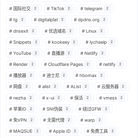
#
国际社交
#
TikTok
#
telegram
2
2
2
#
tg
#
digitalplat
#
dpdns.org
2
2
2
#
dnsexit
#
优选域名
#
Linux
2
2
2
#
Snippets
#
kookeey
#
lycheeip
2
2
2
#
YouTube
#
直播源
#
Netlify
2
2
2
#
Render
#
Cloudflare Pages
#
netlify
2
2
2
#
播放器
#
迪士尼
#
hbomax
2
2
2
#
网盘
#
alist
#
AList
#
云服务器
2
2
2
2
#
nezha
#
x-ui
#
保活
#
vmess
2
2
2
2
#
苹果ID
#
SNI伪装
#
绕过GFW
2
2
2
#
免VPN
#
无需代理
#
warp
2
2
2
#
MAQSUE
#
Apple ID
#
免费工具
2
2
2