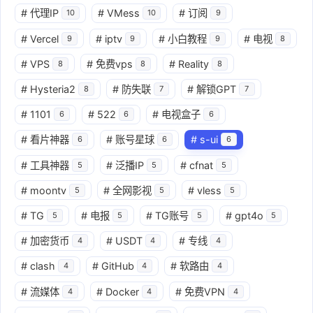
#
代理IP
#
VMess
#
订阅
10
10
9
#
Vercel
#
iptv
#
小白教程
#
电视
9
9
9
8
#
VPS
#
免费vps
#
Reality
8
8
8
#
Hysteria2
#
防失联
#
解锁GPT
8
7
7
#
1101
#
522
#
电视盒子
6
6
6
#
看片神器
#
账号星球
#
s-ui
6
6
6
#
工具神器
#
泛播IP
#
cfnat
5
5
5
#
moontv
#
全网影视
#
vless
5
5
5
#
TG
#
电报
#
TG账号
#
gpt4o
5
5
5
5
#
加密货币
#
USDT
#
专线
4
4
4
#
clash
#
GitHub
#
软路由
4
4
4
#
流媒体
#
Docker
#
免费VPN
4
4
4