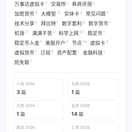
2
1
2
万事达虚拟卡
交易所
券商评测
4
12
2
1
加密货币
大模型
实体卡
常见问题
2
1
3
1
技术分享
拜比特
数字套利
数字货币
11
2
53
1
机场
满满干货
科学上网
稳定币
1
2
14
3
稳定币入金
美股开户
节点
虚拟卡
1
9
1
1
虚拟货币
订阅
资产配置
金融科技
7
防失联
八月 2026
七月 2026
3
1
篇
篇
六月 2026
五月 2026
1
14
篇
篇
四月 2026
三月 2026