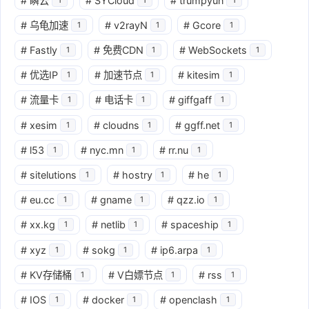
#
瞬云
#
SYCloud
#
trumpyun
#
乌龟加速
#
v2rayN
#
Gcore
1
1
1
#
Fastly
#
免费CDN
#
WebSockets
1
1
1
#
优选IP
#
加速节点
#
kitesim
1
1
1
#
流量卡
#
电话卡
#
giffgaff
1
1
1
#
xesim
#
cloudns
#
ggff.net
1
1
1
#
l53
#
nyc.mn
#
rr.nu
1
1
1
#
sitelutions
#
hostry
#
he
1
1
1
#
eu.cc
#
gname
#
qzz.io
1
1
1
#
xx.kg
#
netlib
#
spaceship
1
1
1
#
xyz
#
sokg
#
ip6.arpa
1
1
1
#
KV存储桶
#
V白嫖节点
#
rss
1
1
1
#
IOS
#
docker
#
openclash
1
1
1