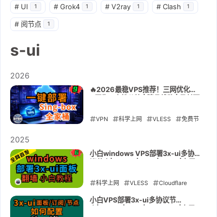
#
UI
#
Grok4
#
V2ray
#
Clash
1
1
1
1
#
阅节点
1
s-ui
2026
🔥2026最稳VPS推荐！三网优化
+原生IP高性价比 | 精品线路 | 月付不
到2.9$ | 一键部署Sing-box节点 |
美国原生IP
VPN
科学上网
VLESS
免费节
点
Cloudflare
免费vps
VMess
2025
Reality
Hysteria2
s-ui
小白windows VPS部署3x-ui多协
议节点|VMess|vless|trojan|自用
vmrack
教程|Cloudflare配置15年证书加
CDN使用
2026-04-15
科学上网
VLESS
Cloudflare
socks5
VMess
Reality
vps
小白VPS部署3x-ui多协议节
点|VMess|vless|Hysteria2|自用
3x-ui
s-ui
trojan