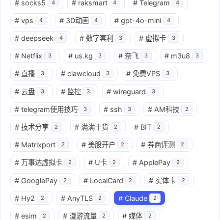
#
socks5
#
raksmart
#
Telegram
4
4
4
#
vps
#
3D动画
#
gpt-4o-mini
4
4
4
#
deepseek
#
数字套利
#
虚拟卡
4
3
3
#
Netflix
#
us.kg
#
奈飞
#
m3u8
3
3
3
3
#
直播
#
clawcloud
#
免费VPS
3
3
3
#
云盘
#
监控
#
wireguard
3
3
3
#
telegram使用技巧
#
ssh
#
AM科技
3
3
2
#
技术分享
#
满满干货
#
BIT
2
2
2
#
Matrixport
#
美股开户
#
券商评测
2
2
2
#
万事达虚拟卡
#
U卡
#
ApplePay
2
2
2
#
GooglePay
#
LocalCard
#
实体卡
2
2
2
#
Hy2
#
AnyTLS
#
Claude
2
2
2
#
esim
#
漫游流量
#
媒体
2
2
2