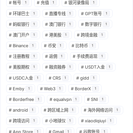
#
帐号
#
充值
#
银河录像局
1
1
1
#
环球巴士
#
直播专线
#
GPT账号
1
1
1
#
蚂蚁银行
#
澳门银行
#
数字银行
1
1
1
#
澳门开户
#
港美股
#
跨境金融
1
1
1
#
Binance
#
币安
#
比特币
1
1
1
#
注册教程
#
返佣
#
手续费返现
1
1
1
#
美股期权
#
融资融券
#
USDT入金
1
1
1
#
USDC入金
#
CRS
#
gidd
1
1
1
#
Emby
#
Web3
#
BorderX
1
1
1
#
Borderfree
#
equalvpn
#
SNI
1
1
1
#
android
#
跨区域上网
#
海外网络访问
1
1
1
#
跨境访问
#
小地球仪
#
xiaodiqiuyi
1
1
1
#
App Store
#
Gmail
#
谷歌账号
1
1
1