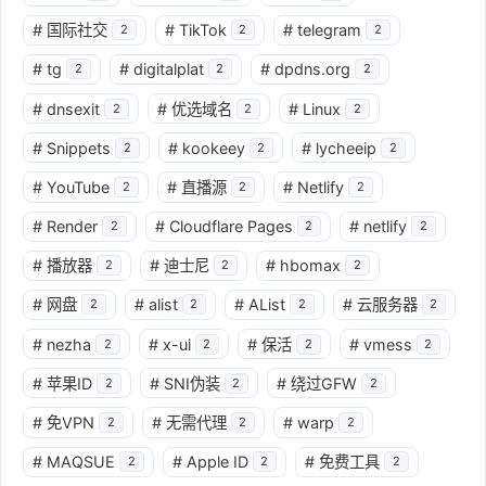
#
国际社交
#
TikTok
#
telegram
2
2
2
#
tg
#
digitalplat
#
dpdns.org
2
2
2
#
dnsexit
#
优选域名
#
Linux
2
2
2
#
Snippets
#
kookeey
#
lycheeip
2
2
2
#
YouTube
#
直播源
#
Netlify
2
2
2
#
Render
#
Cloudflare Pages
#
netlify
2
2
2
#
播放器
#
迪士尼
#
hbomax
2
2
2
#
网盘
#
alist
#
AList
#
云服务器
2
2
2
2
#
nezha
#
x-ui
#
保活
#
vmess
2
2
2
2
#
苹果ID
#
SNI伪装
#
绕过GFW
2
2
2
#
免VPN
#
无需代理
#
warp
2
2
2
#
MAQSUE
#
Apple ID
#
免费工具
2
2
2