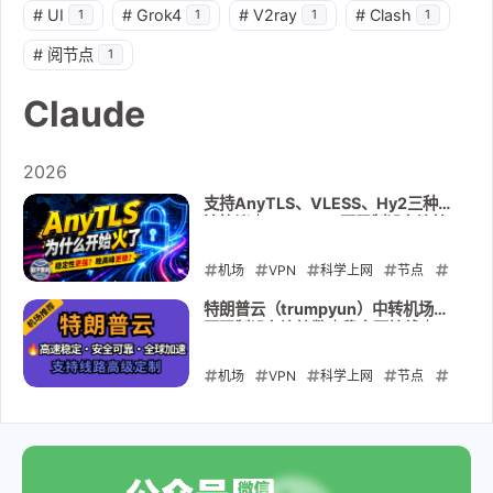
#
UI
#
Grok4
#
V2ray
#
Clash
1
1
1
1
#
阅节点
1
Claude
2026
支持AnyTLS、VLESS、Hy2三种主
流协议｜TapCloud不限制设备连接
数｜稳定不掉线｜
ChatGPT/TikTok/奈飞全解锁🎁限
机场
VPN
科学上网
节点
量5折码：AM科技
翻墙
tapcloud
VLESS
Hy2
特朗普云（trumpyun）中转机场｜
不限制设备连接数｜稳定不掉线｜
AnyTLS
ChatGPT
Claude
ChatGPT/TikTok/奈飞全解锁
Netflix
机场
VPN
科学上网
节点
翻墙
2026-05-30
VLESS
Hy2
AnyTLS
ChatGPT
Claude
Netflix
trumpyun