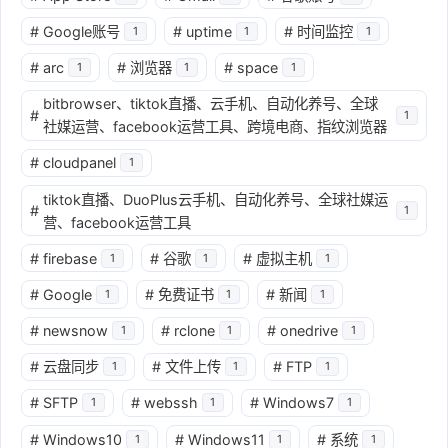
#
Google账号
#
uptime
#
时间监控
1
1
1
#
arc
#
浏览器
#
space
1
1
1
bitbrowser、tiktok直播、云手机、自动化养号、全球
#
1
社媒运营、facebook运营工具、跨境电商、指纹浏览器
#
cloudpanel
1
tiktok直播、DuoPlus云手机、自动化养号、全球社媒运
#
1
营、facebook运营工具
#
firebase
#
谷歌
#
虚拟主机
1
1
1
#
Google
#
免费证书
#
新闻
1
1
1
#
newsnow
#
rclone
#
onedrive
1
1
1
#
云盘同步
#
文件上传
#
FTP
1
1
1
#
SFTP
#
webssh
#
Windows7
1
1
1
#
Windows10
#
Windows11
#
系统
1
1
1