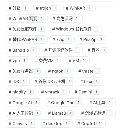
#
升级
#
trojan
#
WinRAR
1
1
1
#
WinRAR 漏洞
#
高危漏洞
1
1
#
免费压缩软件
#
Windows 替代软件
1
1
#
替代 WinRAR
#
7zip
#
PeaZip
1
1
1
#
Bandizip
#
开源压缩软件
#
容器
1
1
1
#
vpn
#
免费VM
#
VM
1
1
1
#
免费服务器
#
ngrok
#
tmate
1
1
1
#
IDX
#
谷歌IDX云主机
#
h-ui
1
1
1
#
hiddify
#
vmrack
#
Gemini
1
1
1
#
Google AI
#
Google One
#
AI工具
1
1
1
#
AI人工智能
#
Llama3
#
沉浸式翻译
1
1
1
#
Canvas
#
desktop
#
Copilot
1
1
1