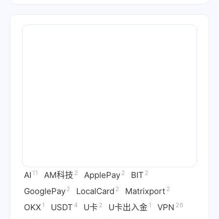
11
2
2
2
AI
AM科技
ApplePay
BIT
2
2
2
GooglePay
LocalCard
Matrixport
1
4
2
1
26
OKX
USDT
U卡
U卡出入金
VPN