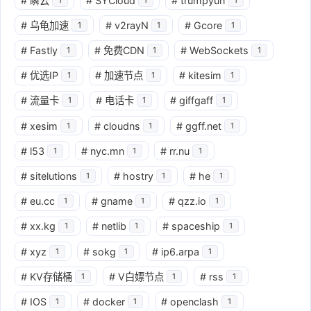
#
瞬云
#
SYCloud
#
trumpyun
#
乌龟加速
#
v2rayN
#
Gcore
1
1
1
#
Fastly
#
免费CDN
#
WebSockets
1
1
1
#
优选IP
#
加速节点
#
kitesim
1
1
1
#
流量卡
#
电话卡
#
giffgaff
1
1
1
#
xesim
#
cloudns
#
ggff.net
1
1
1
#
l53
#
nyc.mn
#
rr.nu
1
1
1
#
sitelutions
#
hostry
#
he
1
1
1
#
eu.cc
#
gname
#
qzz.io
1
1
1
#
xx.kg
#
netlib
#
spaceship
1
1
1
#
xyz
#
sokg
#
ip6.arpa
1
1
1
#
KV存储桶
#
V白嫖节点
#
rss
1
1
1
#
IOS
#
docker
#
openclash
1
1
1