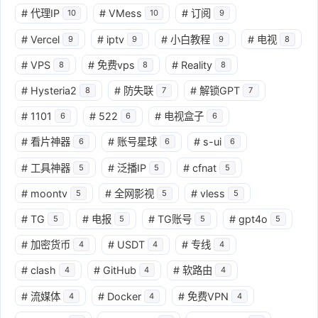
#
代理IP
#
VMess
#
订阅
10
10
9
#
Vercel
#
iptv
#
小白教程
#
电视
9
9
9
8
#
VPS
#
免费vps
#
Reality
8
8
8
#
Hysteria2
#
防失联
#
解锁GPT
8
7
7
#
1101
#
522
#
电视盒子
6
6
6
#
看片神器
#
账号星球
#
s-ui
6
6
6
#
工具神器
#
泛播IP
#
cfnat
5
5
5
#
moontv
#
全网影视
#
vless
5
5
5
#
TG
#
电报
#
TG账号
#
gpt4o
5
5
5
5
#
加密货币
#
USDT
#
专线
4
4
4
#
clash
#
GitHub
#
软路由
4
4
4
#
流媒体
#
Docker
#
免费VPN
4
4
4