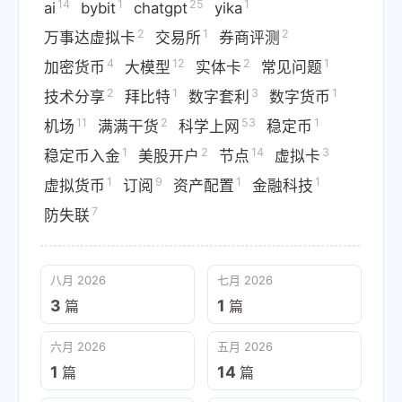
14
1
25
1
ai
bybit
chatgpt
yika
2
1
2
万事达虚拟卡
交易所
券商评测
4
12
2
1
加密货币
大模型
实体卡
常见问题
2
1
3
1
技术分享
拜比特
数字套利
数字货币
11
2
53
1
机场
满满干货
科学上网
稳定币
1
2
14
3
稳定币入金
美股开户
节点
虚拟卡
1
9
1
1
虚拟货币
订阅
资产配置
金融科技
7
防失联
八月 2026
七月 2026
3
1
篇
篇
六月 2026
五月 2026
1
14
篇
篇