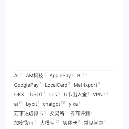
11
2
2
2
AI
AM科技
ApplePay
BIT
2
2
2
GooglePay
LocalCard
Matrixport
1
4
2
1
26
OKX
USDT
U卡
U卡出入金
VPN
14
1
25
1
ai
bybit
chatgpt
yika
2
1
2
万事达虚拟卡
交易所
券商评测
4
12
2
1
加密货币
大模型
实体卡
常见问题