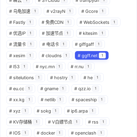
#
瞬云
#
SYCloud
#
trumpyun
#
乌龟加速
#
v2rayN
#
Gcore
1
1
1
#
Fastly
#
免费CDN
#
WebSockets
1
1
1
#
优选IP
#
加速节点
#
kitesim
1
1
1
#
流量卡
#
电话卡
#
giffgaff
1
1
1
#
xesim
#
cloudns
#
ggff.net
1
1
1
#
l53
#
nyc.mn
#
rr.nu
1
1
1
#
sitelutions
#
hostry
#
he
1
1
1
#
eu.cc
#
gname
#
qzz.io
1
1
1
#
xx.kg
#
netlib
#
spaceship
1
1
1
#
xyz
#
sokg
#
ip6.arpa
1
1
1
#
KV存储桶
#
V白嫖节点
#
rss
1
1
1
#
IOS
#
docker
#
openclash
1
1
1