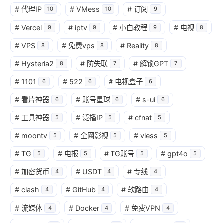
#
代理IP
#
VMess
#
订阅
10
10
9
#
Vercel
#
iptv
#
小白教程
#
电视
9
9
9
8
#
VPS
#
免费vps
#
Reality
8
8
8
#
Hysteria2
#
防失联
#
解锁GPT
8
7
7
#
1101
#
522
#
电视盒子
6
6
6
#
看片神器
#
账号星球
#
s-ui
6
6
6
#
工具神器
#
泛播IP
#
cfnat
5
5
5
#
moontv
#
全网影视
#
vless
5
5
5
#
TG
#
电报
#
TG账号
#
gpt4o
5
5
5
5
#
加密货币
#
USDT
#
专线
4
4
4
#
clash
#
GitHub
#
软路由
4
4
4
#
流媒体
#
Docker
#
免费VPN
4
4
4