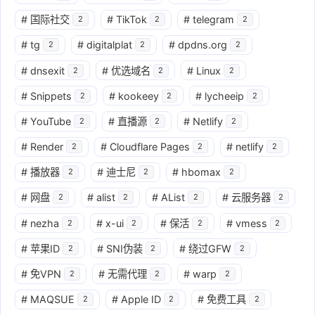
#
国际社交
#
TikTok
#
telegram
2
2
2
#
tg
#
digitalplat
#
dpdns.org
2
2
2
#
dnsexit
#
优选域名
#
Linux
2
2
2
#
Snippets
#
kookeey
#
lycheeip
2
2
2
#
YouTube
#
直播源
#
Netlify
2
2
2
#
Render
#
Cloudflare Pages
#
netlify
2
2
2
#
播放器
#
迪士尼
#
hbomax
2
2
2
#
网盘
#
alist
#
AList
#
云服务器
2
2
2
2
#
nezha
#
x-ui
#
保活
#
vmess
2
2
2
2
#
苹果ID
#
SNI伪装
#
绕过GFW
2
2
2
#
免VPN
#
无需代理
#
warp
2
2
2
#
MAQSUE
#
Apple ID
#
免费工具
2
2
2