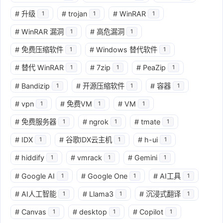
#
升级
#
trojan
#
WinRAR
1
1
1
#
WinRAR 漏洞
#
高危漏洞
1
1
#
免费压缩软件
#
Windows 替代软件
1
1
#
替代 WinRAR
#
7zip
#
PeaZip
1
1
1
#
Bandizip
#
开源压缩软件
#
容器
1
1
1
#
vpn
#
免费VM
#
VM
1
1
1
#
免费服务器
#
ngrok
#
tmate
1
1
1
#
IDX
#
谷歌IDX云主机
#
h-ui
1
1
1
#
hiddify
#
vmrack
#
Gemini
1
1
1
#
Google AI
#
Google One
#
AI工具
1
1
1
#
AI人工智能
#
Llama3
#
沉浸式翻译
1
1
1
#
Canvas
#
desktop
#
Copilot
1
1
1