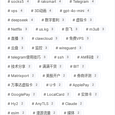
#
socks5
#
raksmart
#
Telegram
4
4
4
#
vps
#
3D动画
#
gpt-4o-mini
4
4
4
#
deepseek
#
数字套利
#
虚拟卡
4
3
3
#
Netflix
#
us.kg
#
奈飞
#
m3u8
3
3
3
3
#
直播
#
clawcloud
#
免费VPS
3
3
3
#
云盘
#
监控
#
wireguard
3
3
3
#
telegram使用技巧
#
ssh
#
AM科技
3
3
2
#
技术分享
#
满满干货
#
BIT
2
2
2
#
Matrixport
#
美股开户
#
券商评测
2
2
2
#
万事达虚拟卡
#
U卡
#
ApplePay
2
2
2
#
GooglePay
#
LocalCard
#
实体卡
2
2
2
#
Hy2
#
AnyTLS
#
Claude
2
2
2
#
esim
#
漫游流量
#
媒体
2
2
2