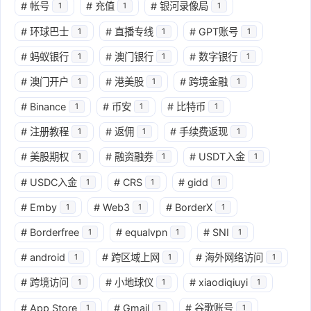
#
帐号
#
充值
#
银河录像局
1
1
1
#
环球巴士
#
直播专线
#
GPT账号
1
1
1
#
蚂蚁银行
#
澳门银行
#
数字银行
1
1
1
#
澳门开户
#
港美股
#
跨境金融
1
1
1
#
Binance
#
币安
#
比特币
1
1
1
#
注册教程
#
返佣
#
手续费返现
1
1
1
#
美股期权
#
融资融券
#
USDT入金
1
1
1
#
USDC入金
#
CRS
#
gidd
1
1
1
#
Emby
#
Web3
#
BorderX
1
1
1
#
Borderfree
#
equalvpn
#
SNI
1
1
1
#
android
#
跨区域上网
#
海外网络访问
1
1
1
#
跨境访问
#
小地球仪
#
xiaodiqiuyi
1
1
1
#
App Store
#
Gmail
#
谷歌账号
1
1
1