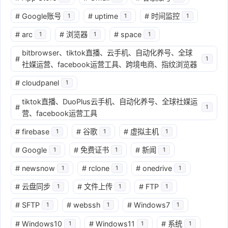
#
Google账号
#
uptime
#
时间监控
1
1
1
#
arc
#
浏览器
#
space
1
1
1
bitbrowser、tiktok直播、云手机、自动化养号、全球
#
1
社媒运营、facebook运营工具、跨境电商、指纹浏览器
#
cloudpanel
1
tiktok直播、DuoPlus云手机、自动化养号、全球社媒运
#
1
营、facebook运营工具
#
firebase
#
谷歌
#
虚拟主机
1
1
1
#
Google
#
免费证书
#
新闻
1
1
1
#
newsnow
#
rclone
#
onedrive
1
1
1
#
云盘同步
#
文件上传
#
FTP
1
1
1
#
SFTP
#
webssh
#
Windows7
1
1
1
#
Windows10
#
Windows11
#
系统
1
1
1