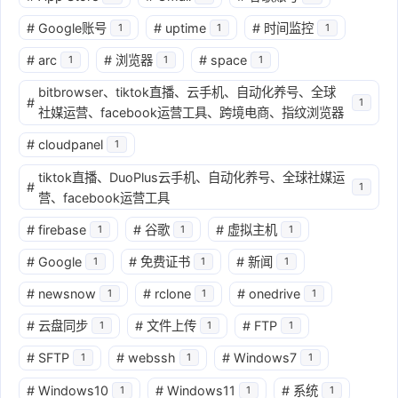
#
Google账号
#
uptime
#
时间监控
1
1
1
#
arc
#
浏览器
#
space
1
1
1
bitbrowser、tiktok直播、云手机、自动化养号、全球
#
1
社媒运营、facebook运营工具、跨境电商、指纹浏览器
#
cloudpanel
1
tiktok直播、DuoPlus云手机、自动化养号、全球社媒运
#
1
营、facebook运营工具
#
firebase
#
谷歌
#
虚拟主机
1
1
1
#
Google
#
免费证书
#
新闻
1
1
1
#
newsnow
#
rclone
#
onedrive
1
1
1
#
云盘同步
#
文件上传
#
FTP
1
1
1
#
SFTP
#
webssh
#
Windows7
1
1
1
#
Windows10
#
Windows11
#
系统
1
1
1