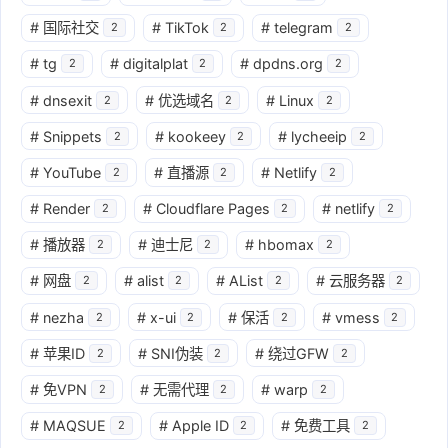
#
国际社交
#
TikTok
#
telegram
2
2
2
#
tg
#
digitalplat
#
dpdns.org
2
2
2
#
dnsexit
#
优选域名
#
Linux
2
2
2
#
Snippets
#
kookeey
#
lycheeip
2
2
2
#
YouTube
#
直播源
#
Netlify
2
2
2
#
Render
#
Cloudflare Pages
#
netlify
2
2
2
#
播放器
#
迪士尼
#
hbomax
2
2
2
#
网盘
#
alist
#
AList
#
云服务器
2
2
2
2
#
nezha
#
x-ui
#
保活
#
vmess
2
2
2
2
#
苹果ID
#
SNI伪装
#
绕过GFW
2
2
2
#
免VPN
#
无需代理
#
warp
2
2
2
#
MAQSUE
#
Apple ID
#
免费工具
2
2
2