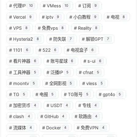
#
代理IP
#
VMess
#
订阅
10
10
9
#
Vercel
#
iptv
#
小白教程
#
电视
9
9
9
8
#
VPS
#
免费vps
#
Reality
8
8
8
#
Hysteria2
#
防失联
#
解锁GPT
8
7
7
#
1101
#
522
#
电视盒子
6
6
6
#
看片神器
#
账号星球
#
s-ui
6
6
6
#
工具神器
#
泛播IP
#
cfnat
5
5
5
#
moontv
#
全网影视
#
vless
5
5
5
#
TG
#
电报
#
TG账号
#
gpt4o
5
5
5
5
#
加密货币
#
USDT
#
专线
4
4
4
#
clash
#
GitHub
#
软路由
4
4
4
#
流媒体
#
Docker
#
免费VPN
4
4
4