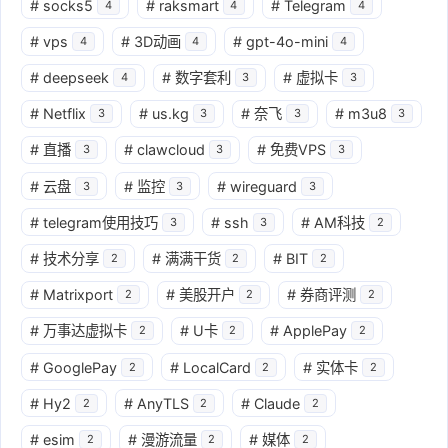
#
socks5
#
raksmart
#
Telegram
4
4
4
#
vps
#
3D动画
#
gpt-4o-mini
4
4
4
#
deepseek
#
数字套利
#
虚拟卡
4
3
3
#
Netflix
#
us.kg
#
奈飞
#
m3u8
3
3
3
3
#
直播
#
clawcloud
#
免费VPS
3
3
3
#
云盘
#
监控
#
wireguard
3
3
3
#
telegram使用技巧
#
ssh
#
AM科技
3
3
2
#
技术分享
#
满满干货
#
BIT
2
2
2
#
Matrixport
#
美股开户
#
券商评测
2
2
2
#
万事达虚拟卡
#
U卡
#
ApplePay
2
2
2
#
GooglePay
#
LocalCard
#
实体卡
2
2
2
#
Hy2
#
AnyTLS
#
Claude
2
2
2
#
esim
#
漫游流量
#
媒体
2
2
2