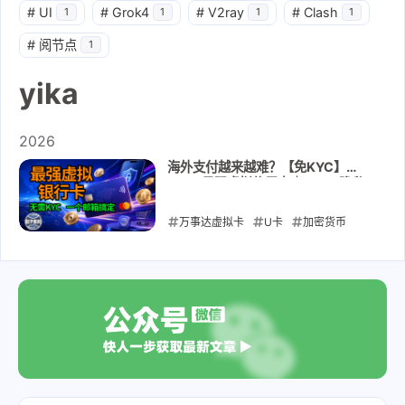
#
UI
#
Grok4
#
V2ray
#
Clash
1
1
1
1
#
阅节点
1
yika
2026
海外支付越来越难？【免KYC】
2026最强虚拟信用卡｜USDT隐私
充值｜订阅AI服务｜订阅流媒体｜海
外支付｜广告投放｜YIKA
万事达虚拟卡
U卡
加密货币
USDT
chatgpt
ApplePay
GooglePay
yika
2026-05-26