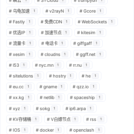
#
瞬云
#
SYCloud
#
trumpyun
#
乌龟加速
#
v2rayN
#
Gcore
1
1
1
#
Fastly
#
免费CDN
#
WebSockets
1
1
1
#
优选IP
#
加速节点
#
kitesim
1
1
1
#
流量卡
#
电话卡
#
giffgaff
1
1
1
#
xesim
#
cloudns
#
ggff.net
1
1
1
#
l53
#
nyc.mn
#
rr.nu
1
1
1
#
sitelutions
#
hostry
#
he
1
1
1
#
eu.cc
#
gname
#
qzz.io
1
1
1
#
xx.kg
#
netlib
#
spaceship
1
1
1
#
xyz
#
sokg
#
ip6.arpa
1
1
1
#
KV存储桶
#
V白嫖节点
#
rss
1
1
1
#
IOS
#
docker
#
openclash
1
1
1