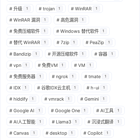
#
升级
#
trojan
#
WinRAR
1
1
1
#
WinRAR 漏洞
#
高危漏洞
1
1
#
免费压缩软件
#
Windows 替代软件
1
1
#
替代 WinRAR
#
7zip
#
PeaZip
1
1
1
#
Bandizip
#
开源压缩软件
#
容器
1
1
1
#
vpn
#
免费VM
#
VM
1
1
1
#
免费服务器
#
ngrok
#
tmate
1
1
1
#
IDX
#
谷歌IDX云主机
#
h-ui
1
1
1
#
hiddify
#
vmrack
#
Gemini
1
1
1
#
Google AI
#
Google One
#
AI工具
1
1
1
#
AI人工智能
#
Llama3
#
沉浸式翻译
1
1
1
#
Canvas
#
desktop
#
Copilot
1
1
1