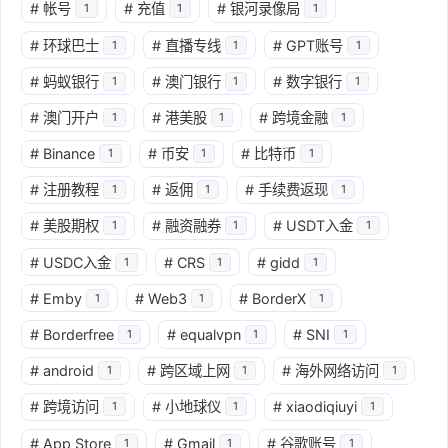
#
帐号
#
充值
#
银河录像局
1
1
1
#
环球巴士
#
直播专线
#
GPT账号
1
1
1
#
蚂蚁银行
#
澳门银行
#
数字银行
1
1
1
#
澳门开户
#
港美股
#
跨境金融
1
1
1
#
Binance
#
币安
#
比特币
1
1
1
#
注册教程
#
返佣
#
手续费返现
1
1
1
#
美股期权
#
融资融券
#
USDT入金
1
1
1
#
USDC入金
#
CRS
#
gidd
1
1
1
#
Emby
#
Web3
#
BorderX
1
1
1
#
Borderfree
#
equalvpn
#
SNI
1
1
1
#
android
#
跨区域上网
#
海外网络访问
1
1
1
#
跨境访问
#
小地球仪
#
xiaodiqiuyi
1
1
1
#
App Store
#
Gmail
#
谷歌账号
1
1
1