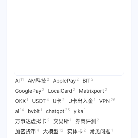
11
2
2
2
AI
AM科技
ApplePay
BIT
2
2
2
GooglePay
LocalCard
Matrixport
1
4
2
1
26
OKX
USDT
U卡
U卡出入金
VPN
14
1
25
1
ai
bybit
chatgpt
yika
2
1
2
万事达虚拟卡
交易所
券商评测
4
12
2
1
加密货币
大模型
实体卡
常见问题