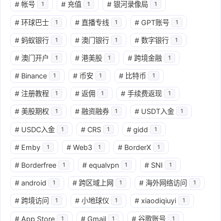
#
帐号
#
充值
#
银河录像局
1
1
1
#
环球巴士
#
直播专线
#
GPT账号
1
1
1
#
蚂蚁银行
#
澳门银行
#
数字银行
1
1
1
#
澳门开户
#
港美股
#
跨境金融
1
1
1
#
Binance
#
币安
#
比特币
1
1
1
#
注册教程
#
返佣
#
手续费返现
1
1
1
#
美股期权
#
融资融券
#
USDT入金
1
1
1
#
USDC入金
#
CRS
#
gidd
1
1
1
#
Emby
#
Web3
#
BorderX
1
1
1
#
Borderfree
#
equalvpn
#
SNI
1
1
1
#
android
#
跨区域上网
#
海外网络访问
1
1
1
#
跨境访问
#
小地球仪
#
xiaodiqiuyi
1
1
1
#
App Store
#
Gmail
#
谷歌账号
1
1
1