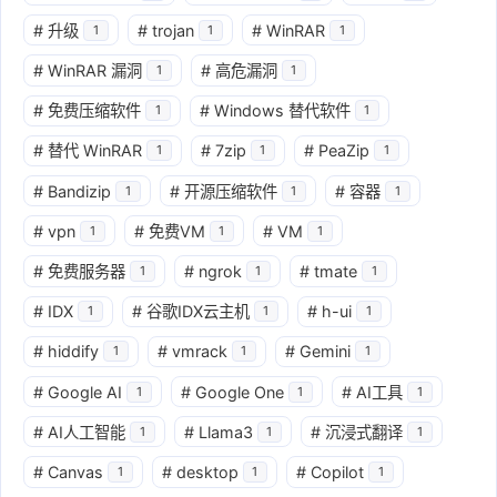
#
升级
#
trojan
#
WinRAR
1
1
1
#
WinRAR 漏洞
#
高危漏洞
1
1
#
免费压缩软件
#
Windows 替代软件
1
1
#
替代 WinRAR
#
7zip
#
PeaZip
1
1
1
#
Bandizip
#
开源压缩软件
#
容器
1
1
1
#
vpn
#
免费VM
#
VM
1
1
1
#
免费服务器
#
ngrok
#
tmate
1
1
1
#
IDX
#
谷歌IDX云主机
#
h-ui
1
1
1
#
hiddify
#
vmrack
#
Gemini
1
1
1
#
Google AI
#
Google One
#
AI工具
1
1
1
#
AI人工智能
#
Llama3
#
沉浸式翻译
1
1
1
#
Canvas
#
desktop
#
Copilot
1
1
1