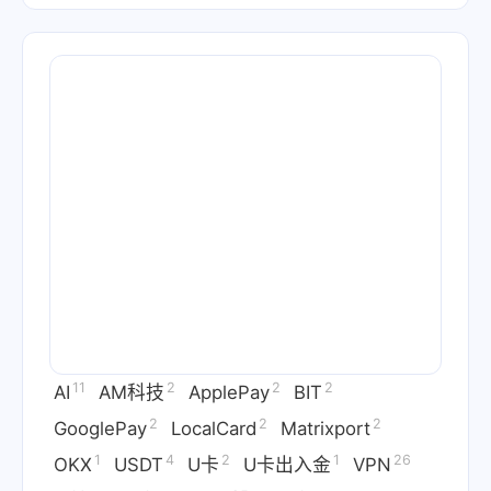
11
2
2
2
AI
AM科技
ApplePay
BIT
2
2
2
GooglePay
LocalCard
Matrixport
1
4
2
1
26
OKX
USDT
U卡
U卡出入金
VPN