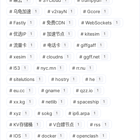
#
瞬云
#
SYCloud
#
trumpyun
#
乌龟加速
#
v2rayN
#
Gcore
1
1
1
#
Fastly
#
免费CDN
#
WebSockets
1
1
1
#
优选IP
#
加速节点
#
kitesim
1
1
1
#
流量卡
#
电话卡
#
giffgaff
1
1
1
#
xesim
#
cloudns
#
ggff.net
1
1
1
#
l53
#
nyc.mn
#
rr.nu
1
1
1
#
sitelutions
#
hostry
#
he
1
1
1
#
eu.cc
#
gname
#
qzz.io
1
1
1
#
xx.kg
#
netlib
#
spaceship
1
1
1
#
xyz
#
sokg
#
ip6.arpa
1
1
1
#
KV存储桶
#
V白嫖节点
#
rss
1
1
1
#
IOS
#
docker
#
openclash
1
1
1