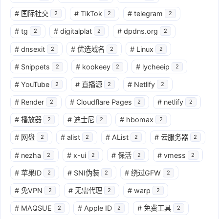
#
国际社交
#
TikTok
#
telegram
2
2
2
#
tg
#
digitalplat
#
dpdns.org
2
2
2
#
dnsexit
#
优选域名
#
Linux
2
2
2
#
Snippets
#
kookeey
#
lycheeip
2
2
2
#
YouTube
#
直播源
#
Netlify
2
2
2
#
Render
#
Cloudflare Pages
#
netlify
2
2
2
#
播放器
#
迪士尼
#
hbomax
2
2
2
#
网盘
#
alist
#
AList
#
云服务器
2
2
2
2
#
nezha
#
x-ui
#
保活
#
vmess
2
2
2
2
#
苹果ID
#
SNI伪装
#
绕过GFW
2
2
2
#
免VPN
#
无需代理
#
warp
2
2
2
#
MAQSUE
#
Apple ID
#
免费工具
2
2
2