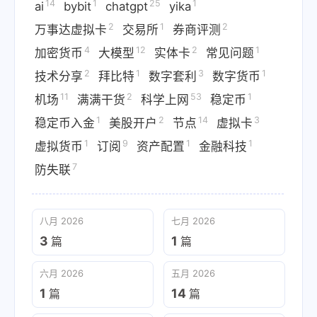
14
1
25
1
ai
bybit
chatgpt
yika
2
1
2
万事达虚拟卡
交易所
券商评测
4
12
2
1
加密货币
大模型
实体卡
常见问题
2
1
3
1
技术分享
拜比特
数字套利
数字货币
11
2
53
1
机场
满满干货
科学上网
稳定币
1
2
14
3
稳定币入金
美股开户
节点
虚拟卡
1
9
1
1
虚拟货币
订阅
资产配置
金融科技
7
防失联
八月 2026
七月 2026
3
1
篇
篇
六月 2026
五月 2026
1
14
篇
篇