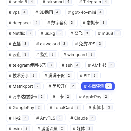
#
socks5
#
raksmart
#
Telegram
4
4
4
#
vps
#
3D动画
#
gpt-4o-mini
4
4
4
#
deepseek
#
数字套利
#
虚拟卡
4
3
3
#
Netflix
#
us.kg
#
奈飞
#
m3u8
3
3
3
3
#
直播
#
clawcloud
#
免费VPS
3
3
3
#
云盘
#
监控
#
wireguard
3
3
3
#
telegram使用技巧
#
ssh
#
AM科技
3
3
2
#
技术分享
#
满满干货
#
BIT
2
2
2
#
Matrixport
#
美股开户
#
券商评测
2
2
2
#
万事达虚拟卡
#
U卡
#
ApplePay
2
2
2
#
GooglePay
#
LocalCard
#
实体卡
2
2
2
#
Hy2
#
AnyTLS
#
Claude
2
2
2
#
esim
#
漫游流量
#
媒体
2
2
2