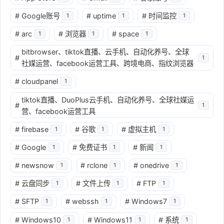
#
Google账号
#
uptime
#
时间监控
1
1
1
#
arc
#
浏览器
#
space
1
1
1
bitbrowser、tiktok直播、云手机、自动化养号、全球
#
1
社媒运营、facebook运营工具、跨境电商、指纹浏览器
#
cloudpanel
1
tiktok直播、DuoPlus云手机、自动化养号、全球社媒运
#
1
营、facebook运营工具
#
firebase
#
谷歌
#
虚拟主机
1
1
1
#
Google
#
免费证书
#
新闻
1
1
1
#
newsnow
#
rclone
#
onedrive
1
1
1
#
云盘同步
#
文件上传
#
FTP
1
1
1
#
SFTP
#
webssh
#
Windows7
1
1
1
#
Windows10
#
Windows11
#
系统
1
1
1