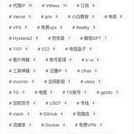
#
代理IP
#
VMess
#
订阅
10
10
9
#
Vercel
#
iptv
#
小白教程
#
电视
9
9
9
8
#
VPS
#
免费vps
#
Reality
8
8
8
#
Hysteria2
#
防失联
#
解锁GPT
8
7
7
#
1101
#
522
#
电视盒子
6
6
6
#
看片神器
#
账号星球
#
s-ui
6
6
6
#
工具神器
#
泛播IP
#
cfnat
5
5
5
#
moontv
#
全网影视
#
vless
5
5
5
#
TG
#
电报
#
TG账号
#
gpt4o
5
5
5
5
#
加密货币
#
USDT
#
专线
4
4
4
#
clash
#
GitHub
#
软路由
4
4
4
#
流媒体
#
Docker
#
免费VPN
4
4
4