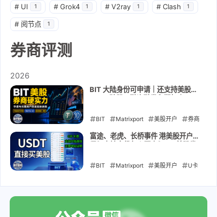
#
UI
#
Grok4
#
V2ray
#
Clash
1
1
1
1
#
阅节点
1
券商评测
2026
BIT 大陆身份可申请｜还支持美股、
ETF、碎股、融资融券和期权｜310
美元大礼包 + 最高200美元股票现金
卡｜USDT USDC入金
BIT
Matrixport
美股开户
券商
评测
美股期权
融资融券
USDT
富途、老虎、长桥事件 港美股开户收
紧？内地身份怎么开户？BIT美股券
入金
USDC入金
CRS
商：支持大陆身份证开户 + USDT 直
接入金｜无需海外地址证明｜无需海
BIT
2026-08-03
Matrixport
美股开户
U卡
外银行账户｜开户到入金教程
出入金
稳定币入金
资产配置
金
融科技
券商评测
2026-05-24