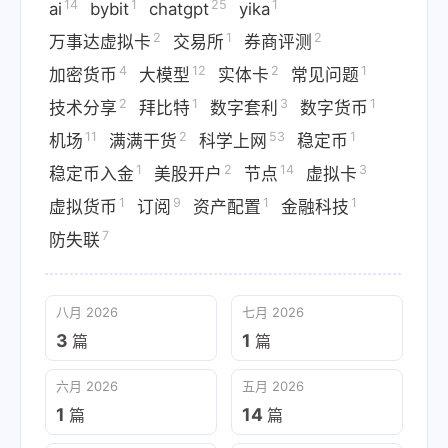
14
1
25
1
ai
bybit
chatgpt
yika
2
1
2
万事达虚拟卡
交易所
券商评测
4
12
2
1
加密货币
大模型
实体卡
常见问题
2
1
3
1
技术分享
拜比特
数字套利
数字货币
11
2
53
1
机场
满满干货
科学上网
稳定币
1
2
14
3
稳定币入金
美股开户
节点
虚拟卡
1
9
1
1
虚拟货币
订阅
资产配置
金融科技
7
防失联
八月 2026
七月 2026
3
1
篇
篇
六月 2026
五月 2026
1
14
篇
篇