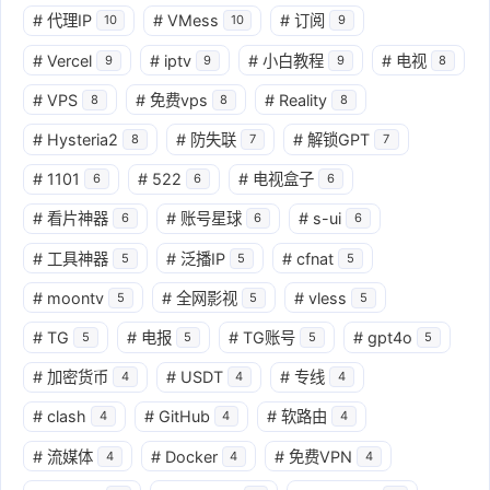
#
代理IP
#
VMess
#
订阅
10
10
9
#
Vercel
#
iptv
#
小白教程
#
电视
9
9
9
8
#
VPS
#
免费vps
#
Reality
8
8
8
#
Hysteria2
#
防失联
#
解锁GPT
8
7
7
#
1101
#
522
#
电视盒子
6
6
6
#
看片神器
#
账号星球
#
s-ui
6
6
6
#
工具神器
#
泛播IP
#
cfnat
5
5
5
#
moontv
#
全网影视
#
vless
5
5
5
#
TG
#
电报
#
TG账号
#
gpt4o
5
5
5
5
#
加密货币
#
USDT
#
专线
4
4
4
#
clash
#
GitHub
#
软路由
4
4
4
#
流媒体
#
Docker
#
免费VPN
4
4
4