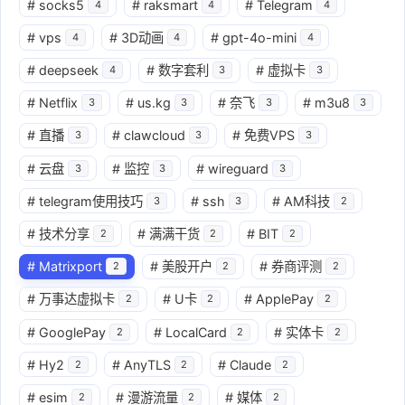
#
socks5
#
raksmart
#
Telegram
4
4
4
#
vps
#
3D动画
#
gpt-4o-mini
4
4
4
#
deepseek
#
数字套利
#
虚拟卡
4
3
3
#
Netflix
#
us.kg
#
奈飞
#
m3u8
3
3
3
3
#
直播
#
clawcloud
#
免费VPS
3
3
3
#
云盘
#
监控
#
wireguard
3
3
3
#
telegram使用技巧
#
ssh
#
AM科技
3
3
2
#
技术分享
#
满满干货
#
BIT
2
2
2
#
Matrixport
#
美股开户
#
券商评测
2
2
2
#
万事达虚拟卡
#
U卡
#
ApplePay
2
2
2
#
GooglePay
#
LocalCard
#
实体卡
2
2
2
#
Hy2
#
AnyTLS
#
Claude
2
2
2
#
esim
#
漫游流量
#
媒体
2
2
2