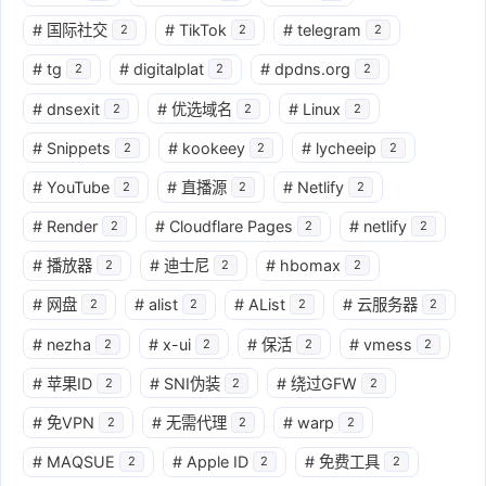
#
国际社交
#
TikTok
#
telegram
2
2
2
#
tg
#
digitalplat
#
dpdns.org
2
2
2
#
dnsexit
#
优选域名
#
Linux
2
2
2
#
Snippets
#
kookeey
#
lycheeip
2
2
2
#
YouTube
#
直播源
#
Netlify
2
2
2
#
Render
#
Cloudflare Pages
#
netlify
2
2
2
#
播放器
#
迪士尼
#
hbomax
2
2
2
#
网盘
#
alist
#
AList
#
云服务器
2
2
2
2
#
nezha
#
x-ui
#
保活
#
vmess
2
2
2
2
#
苹果ID
#
SNI伪装
#
绕过GFW
2
2
2
#
免VPN
#
无需代理
#
warp
2
2
2
#
MAQSUE
#
Apple ID
#
免费工具
2
2
2