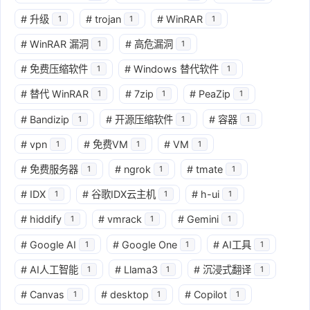
#
升级
#
trojan
#
WinRAR
1
1
1
#
WinRAR 漏洞
#
高危漏洞
1
1
#
免费压缩软件
#
Windows 替代软件
1
1
#
替代 WinRAR
#
7zip
#
PeaZip
1
1
1
#
Bandizip
#
开源压缩软件
#
容器
1
1
1
#
vpn
#
免费VM
#
VM
1
1
1
#
免费服务器
#
ngrok
#
tmate
1
1
1
#
IDX
#
谷歌IDX云主机
#
h-ui
1
1
1
#
hiddify
#
vmrack
#
Gemini
1
1
1
#
Google AI
#
Google One
#
AI工具
1
1
1
#
AI人工智能
#
Llama3
#
沉浸式翻译
1
1
1
#
Canvas
#
desktop
#
Copilot
1
1
1