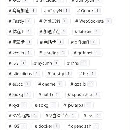
#
瞬云
#
SYCloud
#
trumpyun
#
乌龟加速
#
v2rayN
#
Gcore
1
1
1
#
Fastly
#
免费CDN
#
WebSockets
1
1
1
#
优选IP
#
加速节点
#
kitesim
1
1
1
#
流量卡
#
电话卡
#
giffgaff
1
1
1
#
xesim
#
cloudns
#
ggff.net
1
1
1
#
l53
#
nyc.mn
#
rr.nu
1
1
1
#
sitelutions
#
hostry
#
he
1
1
1
#
eu.cc
#
gname
#
qzz.io
1
1
1
#
xx.kg
#
netlib
#
spaceship
1
1
1
#
xyz
#
sokg
#
ip6.arpa
1
1
1
#
KV存储桶
#
V白嫖节点
#
rss
1
1
1
#
IOS
#
docker
#
openclash
1
1
1