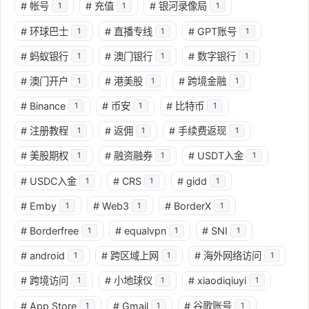
#
帐号
#
充值
#
银河录像局
1
1
1
#
环球巴士
#
直播专线
#
GPT账号
1
1
1
#
蚂蚁银行
#
澳门银行
#
数字银行
1
1
1
#
澳门开户
#
港美股
#
跨境金融
1
1
1
#
Binance
#
币安
#
比特币
1
1
1
#
注册教程
#
返佣
#
手续费返现
1
1
1
#
美股期权
#
融资融券
#
USDT入金
1
1
1
#
USDC入金
#
CRS
#
gidd
1
1
1
#
Emby
#
Web3
#
BorderX
1
1
1
#
Borderfree
#
equalvpn
#
SNI
1
1
1
#
android
#
跨区域上网
#
海外网络访问
1
1
1
#
跨境访问
#
小地球仪
#
xiaodiqiuyi
1
1
1
#
App Store
#
Gmail
#
谷歌账号
1
1
1