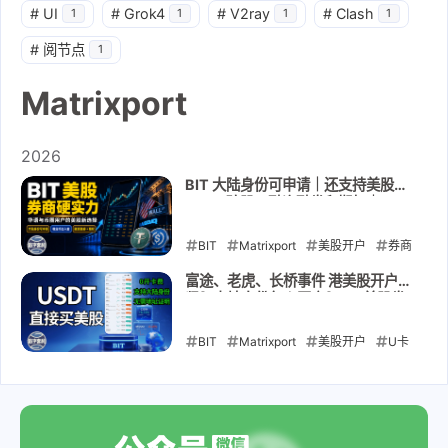
#
UI
#
Grok4
#
V2ray
#
Clash
1
1
1
1
#
阅节点
1
Matrixport
2026
BIT 大陆身份可申请｜还支持美股、
ETF、碎股、融资融券和期权｜310
美元大礼包 + 最高200美元股票现金
卡｜USDT USDC入金
BIT
Matrixport
美股开户
券商
评测
美股期权
融资融券
USDT
富途、老虎、长桥事件 港美股开户收
紧？内地身份怎么开户？BIT美股券
入金
USDC入金
CRS
商：支持大陆身份证开户 + USDT 直
接入金｜无需海外地址证明｜无需海
BIT
2026-08-03
Matrixport
美股开户
U卡
外银行账户｜开户到入金教程
出入金
稳定币入金
资产配置
金
融科技
券商评测
2026-05-24