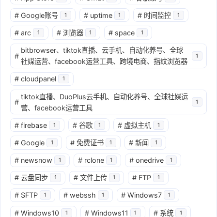
#
Google账号
#
uptime
#
时间监控
1
1
1
#
arc
#
浏览器
#
space
1
1
1
bitbrowser、tiktok直播、云手机、自动化养号、全球
#
1
社媒运营、facebook运营工具、跨境电商、指纹浏览器
#
cloudpanel
1
tiktok直播、DuoPlus云手机、自动化养号、全球社媒运
#
1
营、facebook运营工具
#
firebase
#
谷歌
#
虚拟主机
1
1
1
#
Google
#
免费证书
#
新闻
1
1
1
#
newsnow
#
rclone
#
onedrive
1
1
1
#
云盘同步
#
文件上传
#
FTP
1
1
1
#
SFTP
#
webssh
#
Windows7
1
1
1
#
Windows10
#
Windows11
#
系统
1
1
1