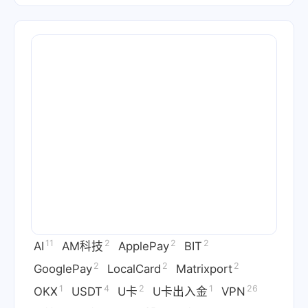
11
2
2
2
AI
AM科技
ApplePay
BIT
2
2
2
GooglePay
LocalCard
Matrixport
1
4
2
1
26
OKX
USDT
U卡
U卡出入金
VPN