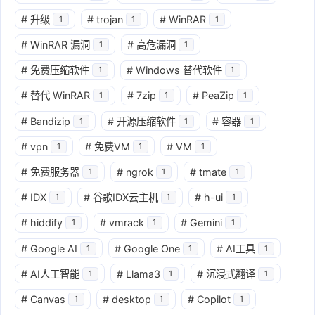
#
升级
#
trojan
#
WinRAR
1
1
1
#
WinRAR 漏洞
#
高危漏洞
1
1
#
免费压缩软件
#
Windows 替代软件
1
1
#
替代 WinRAR
#
7zip
#
PeaZip
1
1
1
#
Bandizip
#
开源压缩软件
#
容器
1
1
1
#
vpn
#
免费VM
#
VM
1
1
1
#
免费服务器
#
ngrok
#
tmate
1
1
1
#
IDX
#
谷歌IDX云主机
#
h-ui
1
1
1
#
hiddify
#
vmrack
#
Gemini
1
1
1
#
Google AI
#
Google One
#
AI工具
1
1
1
#
AI人工智能
#
Llama3
#
沉浸式翻译
1
1
1
#
Canvas
#
desktop
#
Copilot
1
1
1