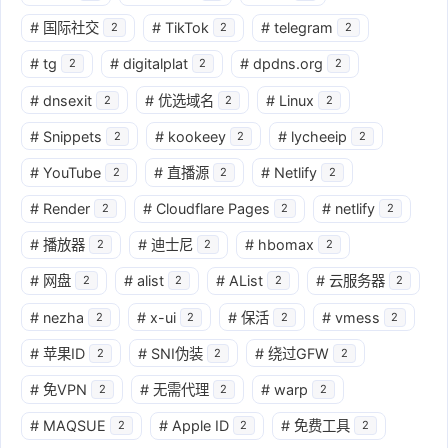
#
国际社交
#
TikTok
#
telegram
2
2
2
#
tg
#
digitalplat
#
dpdns.org
2
2
2
#
dnsexit
#
优选域名
#
Linux
2
2
2
#
Snippets
#
kookeey
#
lycheeip
2
2
2
#
YouTube
#
直播源
#
Netlify
2
2
2
#
Render
#
Cloudflare Pages
#
netlify
2
2
2
#
播放器
#
迪士尼
#
hbomax
2
2
2
#
网盘
#
alist
#
AList
#
云服务器
2
2
2
2
#
nezha
#
x-ui
#
保活
#
vmess
2
2
2
2
#
苹果ID
#
SNI伪装
#
绕过GFW
2
2
2
#
免VPN
#
无需代理
#
warp
2
2
2
#
MAQSUE
#
Apple ID
#
免费工具
2
2
2