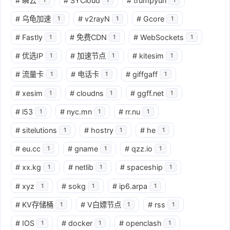
#
瞬云
#
SYCloud
#
trumpyun
#
乌龟加速
#
v2rayN
#
Gcore
1
1
1
#
Fastly
#
免费CDN
#
WebSockets
1
1
1
#
优选IP
#
加速节点
#
kitesim
1
1
1
#
流量卡
#
电话卡
#
giffgaff
1
1
1
#
xesim
#
cloudns
#
ggff.net
1
1
1
#
l53
#
nyc.mn
#
rr.nu
1
1
1
#
sitelutions
#
hostry
#
he
1
1
1
#
eu.cc
#
gname
#
qzz.io
1
1
1
#
xx.kg
#
netlib
#
spaceship
1
1
1
#
xyz
#
sokg
#
ip6.arpa
1
1
1
#
KV存储桶
#
V白嫖节点
#
rss
1
1
1
#
IOS
#
docker
#
openclash
1
1
1