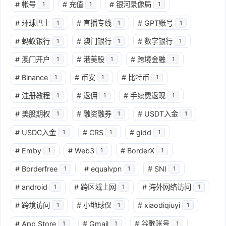
#
帐号
#
充值
#
银河录像局
1
1
1
#
环球巴士
#
直播专线
#
GPT账号
1
1
1
#
蚂蚁银行
#
澳门银行
#
数字银行
1
1
1
#
澳门开户
#
港美股
#
跨境金融
1
1
1
#
Binance
#
币安
#
比特币
1
1
1
#
注册教程
#
返佣
#
手续费返现
1
1
1
#
美股期权
#
融资融券
#
USDT入金
1
1
1
#
USDC入金
#
CRS
#
gidd
1
1
1
#
Emby
#
Web3
#
BorderX
1
1
1
#
Borderfree
#
equalvpn
#
SNI
1
1
1
#
android
#
跨区域上网
#
海外网络访问
1
1
1
#
跨境访问
#
小地球仪
#
xiaodiqiuyi
1
1
1
#
App Store
#
Gmail
#
谷歌账号
1
1
1