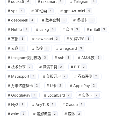
#
socks5
#
raksmart
#
Telegram
4
4
4
#
vps
#
3D动画
#
gpt-4o-mini
4
4
4
#
deepseek
#
数字套利
#
虚拟卡
4
3
3
#
Netflix
#
us.kg
#
奈飞
#
m3u8
3
3
3
3
#
直播
#
clawcloud
#
免费VPS
3
3
3
#
云盘
#
监控
#
wireguard
3
3
3
#
telegram使用技巧
#
ssh
#
AM科技
3
3
2
#
技术分享
#
满满干货
#
BIT
2
2
2
#
Matrixport
#
美股开户
#
券商评测
2
2
2
#
万事达虚拟卡
#
U卡
#
ApplePay
2
2
2
#
GooglePay
#
LocalCard
#
实体卡
2
2
2
#
Hy2
#
AnyTLS
#
Claude
2
2
2
#
esim
#
漫游流量
#
媒体
2
2
2