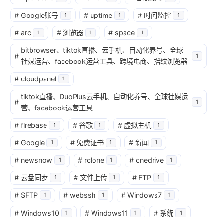
#
Google账号
#
uptime
#
时间监控
1
1
1
#
arc
#
浏览器
#
space
1
1
1
bitbrowser、tiktok直播、云手机、自动化养号、全球
#
1
社媒运营、facebook运营工具、跨境电商、指纹浏览器
#
cloudpanel
1
tiktok直播、DuoPlus云手机、自动化养号、全球社媒运
#
1
营、facebook运营工具
#
firebase
#
谷歌
#
虚拟主机
1
1
1
#
Google
#
免费证书
#
新闻
1
1
1
#
newsnow
#
rclone
#
onedrive
1
1
1
#
云盘同步
#
文件上传
#
FTP
1
1
1
#
SFTP
#
webssh
#
Windows7
1
1
1
#
Windows10
#
Windows11
#
系统
1
1
1