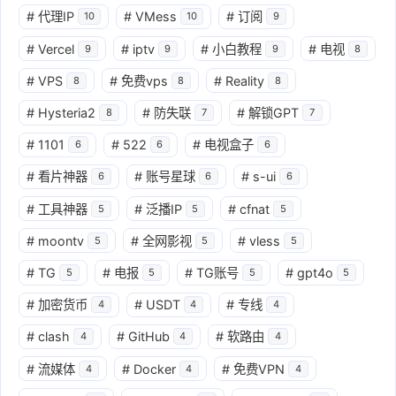
#
代理IP
#
VMess
#
订阅
10
10
9
#
Vercel
#
iptv
#
小白教程
#
电视
9
9
9
8
#
VPS
#
免费vps
#
Reality
8
8
8
#
Hysteria2
#
防失联
#
解锁GPT
8
7
7
#
1101
#
522
#
电视盒子
6
6
6
#
看片神器
#
账号星球
#
s-ui
6
6
6
#
工具神器
#
泛播IP
#
cfnat
5
5
5
#
moontv
#
全网影视
#
vless
5
5
5
#
TG
#
电报
#
TG账号
#
gpt4o
5
5
5
5
#
加密货币
#
USDT
#
专线
4
4
4
#
clash
#
GitHub
#
软路由
4
4
4
#
流媒体
#
Docker
#
免费VPN
4
4
4