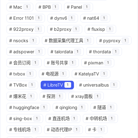
#
Mac
#
BPB
#
Panel
1
1
1
#
Error 1101
#
dynv6
#
nat64
1
1
1
#
922proxy
#
b2proxy
#
fluxisp
1
1
1
#
nsocks
#
数据采集代理工具
#
pyproxy
1
1
1
#
adspower
#
talordata
#
thordata
1
1
1
#
会员订阅
#
账号共享
#
pixman
1
1
1
#
tvbox
#
电视源
#
KatelyaTV
1
1
1
#
TVBox
#
LibreTV
#
universalbus
1
1
1
#
爆米花
#
探测
#
xray面板
1
1
1
#
huggingface
#
qinglong
#
隧道
1
1
1
#
sing-box
#
直连机场
#
中转机场
1
1
1
#
专线机场
#
动态代理IP
#
卡
1
1
1