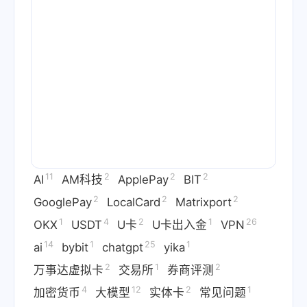
11
2
2
2
AI
AM科技
ApplePay
BIT
2
2
2
GooglePay
LocalCard
Matrixport
1
4
2
1
26
OKX
USDT
U卡
U卡出入金
VPN
14
1
25
1
ai
bybit
chatgpt
yika
2
1
2
万事达虚拟卡
交易所
券商评测
4
12
2
1
加密货币
大模型
实体卡
常见问题