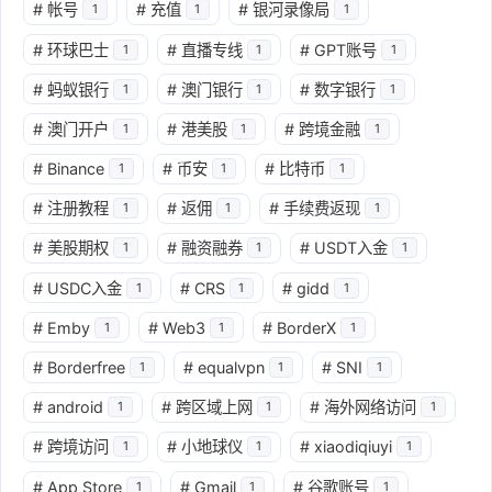
#
帐号
#
充值
#
银河录像局
1
1
1
#
环球巴士
#
直播专线
#
GPT账号
1
1
1
#
蚂蚁银行
#
澳门银行
#
数字银行
1
1
1
#
澳门开户
#
港美股
#
跨境金融
1
1
1
#
Binance
#
币安
#
比特币
1
1
1
#
注册教程
#
返佣
#
手续费返现
1
1
1
#
美股期权
#
融资融券
#
USDT入金
1
1
1
#
USDC入金
#
CRS
#
gidd
1
1
1
#
Emby
#
Web3
#
BorderX
1
1
1
#
Borderfree
#
equalvpn
#
SNI
1
1
1
#
android
#
跨区域上网
#
海外网络访问
1
1
1
#
跨境访问
#
小地球仪
#
xiaodiqiuyi
1
1
1
#
App Store
#
Gmail
#
谷歌账号
1
1
1