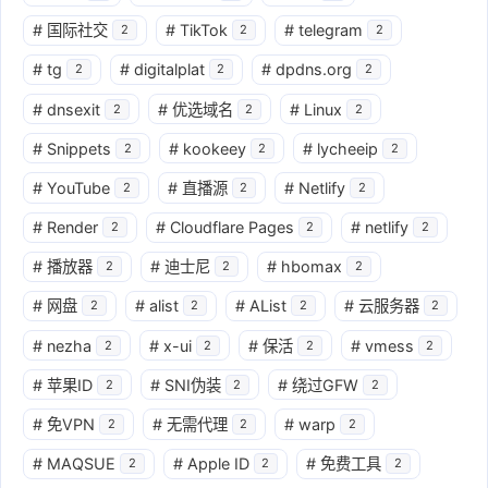
#
国际社交
#
TikTok
#
telegram
2
2
2
#
tg
#
digitalplat
#
dpdns.org
2
2
2
#
dnsexit
#
优选域名
#
Linux
2
2
2
#
Snippets
#
kookeey
#
lycheeip
2
2
2
#
YouTube
#
直播源
#
Netlify
2
2
2
#
Render
#
Cloudflare Pages
#
netlify
2
2
2
#
播放器
#
迪士尼
#
hbomax
2
2
2
#
网盘
#
alist
#
AList
#
云服务器
2
2
2
2
#
nezha
#
x-ui
#
保活
#
vmess
2
2
2
2
#
苹果ID
#
SNI伪装
#
绕过GFW
2
2
2
#
免VPN
#
无需代理
#
warp
2
2
2
#
MAQSUE
#
Apple ID
#
免费工具
2
2
2