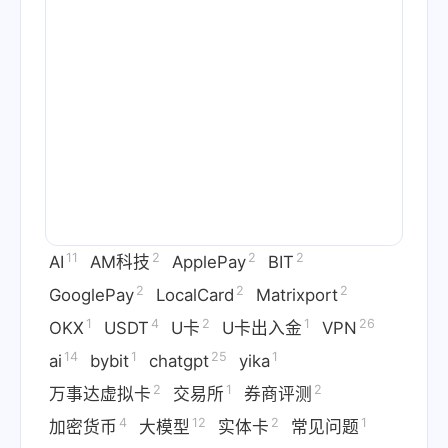
11
2
2
2
AI
AM科技
ApplePay
BIT
2
2
2
GooglePay
LocalCard
Matrixport
1
4
2
1
26
OKX
USDT
U卡
U卡出入金
VPN
14
1
25
1
ai
bybit
chatgpt
yika
2
1
2
万事达虚拟卡
交易所
券商评测
4
12
2
1
加密货币
大模型
实体卡
常见问题