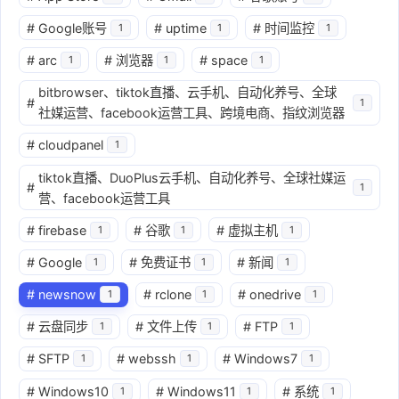
#
Google账号
#
uptime
#
时间监控
1
1
1
#
arc
#
浏览器
#
space
1
1
1
bitbrowser、tiktok直播、云手机、自动化养号、全球
#
1
社媒运营、facebook运营工具、跨境电商、指纹浏览器
#
cloudpanel
1
tiktok直播、DuoPlus云手机、自动化养号、全球社媒运
#
1
营、facebook运营工具
#
firebase
#
谷歌
#
虚拟主机
1
1
1
#
Google
#
免费证书
#
新闻
1
1
1
#
newsnow
#
rclone
#
onedrive
1
1
1
#
云盘同步
#
文件上传
#
FTP
1
1
1
#
SFTP
#
webssh
#
Windows7
1
1
1
#
Windows10
#
Windows11
#
系统
1
1
1