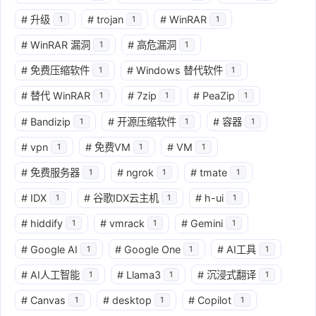
#
升级
#
trojan
#
WinRAR
1
1
1
#
WinRAR 漏洞
#
高危漏洞
1
1
#
免费压缩软件
#
Windows 替代软件
1
1
#
替代 WinRAR
#
7zip
#
PeaZip
1
1
1
#
Bandizip
#
开源压缩软件
#
容器
1
1
1
#
vpn
#
免费VM
#
VM
1
1
1
#
免费服务器
#
ngrok
#
tmate
1
1
1
#
IDX
#
谷歌IDX云主机
#
h-ui
1
1
1
#
hiddify
#
vmrack
#
Gemini
1
1
1
#
Google AI
#
Google One
#
AI工具
1
1
1
#
AI人工智能
#
Llama3
#
沉浸式翻译
1
1
1
#
Canvas
#
desktop
#
Copilot
1
1
1