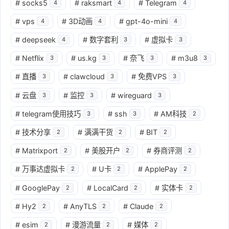
#
socks5
#
raksmart
#
Telegram
4
4
4
#
vps
#
3D动画
#
gpt-4o-mini
4
4
4
#
deepseek
#
数字套利
#
虚拟卡
4
3
3
#
Netflix
#
us.kg
#
奈飞
#
m3u8
3
3
3
3
#
直播
#
clawcloud
#
免费VPS
3
3
3
#
云盘
#
监控
#
wireguard
3
3
3
#
telegram使用技巧
#
ssh
#
AM科技
3
3
2
#
技术分享
#
满满干货
#
BIT
2
2
2
#
Matrixport
#
美股开户
#
券商评测
2
2
2
#
万事达虚拟卡
#
U卡
#
ApplePay
2
2
2
#
GooglePay
#
LocalCard
#
实体卡
2
2
2
#
Hy2
#
AnyTLS
#
Claude
2
2
2
#
esim
#
漫游流量
#
媒体
2
2
2