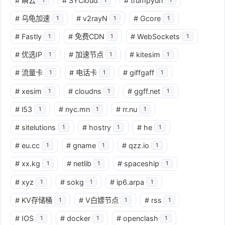
#
瞬云
#
SYCloud
#
trumpyun
#
乌龟加速
#
v2rayN
#
Gcore
1
1
1
#
Fastly
#
免费CDN
#
WebSockets
1
1
1
#
优选IP
#
加速节点
#
kitesim
1
1
1
#
流量卡
#
电话卡
#
giffgaff
1
1
1
#
xesim
#
cloudns
#
ggff.net
1
1
1
#
l53
#
nyc.mn
#
rr.nu
1
1
1
#
sitelutions
#
hostry
#
he
1
1
1
#
eu.cc
#
gname
#
qzz.io
1
1
1
#
xx.kg
#
netlib
#
spaceship
1
1
1
#
xyz
#
sokg
#
ip6.arpa
1
1
1
#
KV存储桶
#
V白嫖节点
#
rss
1
1
1
#
IOS
#
docker
#
openclash
1
1
1