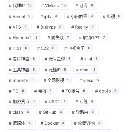
#
代理IP
#
VMess
#
订阅
10
10
9
#
Vercel
#
iptv
#
小白教程
#
电视
9
9
9
8
#
VPS
#
免费vps
#
Reality
8
8
8
#
Hysteria2
#
防失联
#
解锁GPT
8
7
7
#
1101
#
522
#
电视盒子
6
6
6
#
看片神器
#
账号星球
#
s-ui
6
6
6
#
工具神器
#
泛播IP
#
cfnat
5
5
5
#
moontv
#
全网影视
#
vless
5
5
5
#
TG
#
电报
#
TG账号
#
gpt4o
5
5
5
5
#
加密货币
#
USDT
#
专线
4
4
4
#
clash
#
GitHub
#
软路由
4
4
4
#
流媒体
#
Docker
#
免费VPN
4
4
4