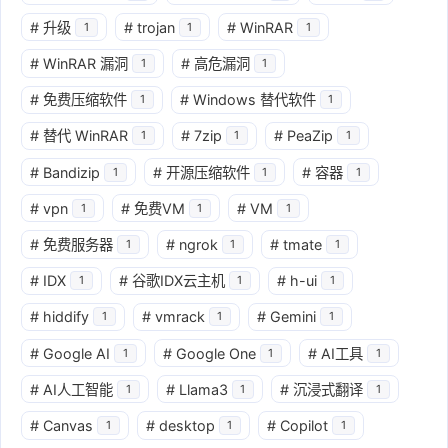
#
升级
#
trojan
#
WinRAR
1
1
1
#
WinRAR 漏洞
#
高危漏洞
1
1
#
免费压缩软件
#
Windows 替代软件
1
1
#
替代 WinRAR
#
7zip
#
PeaZip
1
1
1
#
Bandizip
#
开源压缩软件
#
容器
1
1
1
#
vpn
#
免费VM
#
VM
1
1
1
#
免费服务器
#
ngrok
#
tmate
1
1
1
#
IDX
#
谷歌IDX云主机
#
h-ui
1
1
1
#
hiddify
#
vmrack
#
Gemini
1
1
1
#
Google AI
#
Google One
#
AI工具
1
1
1
#
AI人工智能
#
Llama3
#
沉浸式翻译
1
1
1
#
Canvas
#
desktop
#
Copilot
1
1
1