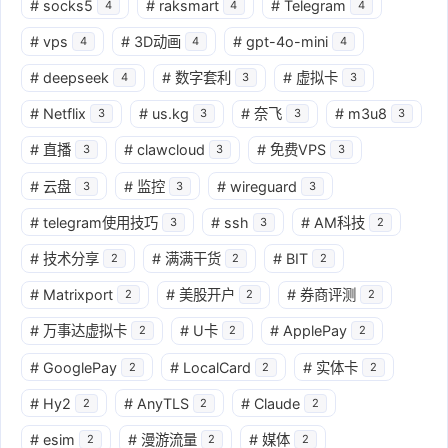
#
socks5
#
raksmart
#
Telegram
4
4
4
#
vps
#
3D动画
#
gpt-4o-mini
4
4
4
#
deepseek
#
数字套利
#
虚拟卡
4
3
3
#
Netflix
#
us.kg
#
奈飞
#
m3u8
3
3
3
3
#
直播
#
clawcloud
#
免费VPS
3
3
3
#
云盘
#
监控
#
wireguard
3
3
3
#
telegram使用技巧
#
ssh
#
AM科技
3
3
2
#
技术分享
#
满满干货
#
BIT
2
2
2
#
Matrixport
#
美股开户
#
券商评测
2
2
2
#
万事达虚拟卡
#
U卡
#
ApplePay
2
2
2
#
GooglePay
#
LocalCard
#
实体卡
2
2
2
#
Hy2
#
AnyTLS
#
Claude
2
2
2
#
esim
#
漫游流量
#
媒体
2
2
2