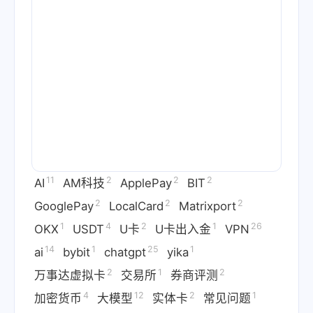
11
2
2
2
AI
AM科技
ApplePay
BIT
2
2
2
GooglePay
LocalCard
Matrixport
1
4
2
1
26
OKX
USDT
U卡
U卡出入金
VPN
14
1
25
1
ai
bybit
chatgpt
yika
2
1
2
万事达虚拟卡
交易所
券商评测
4
12
2
1
加密货币
大模型
实体卡
常见问题