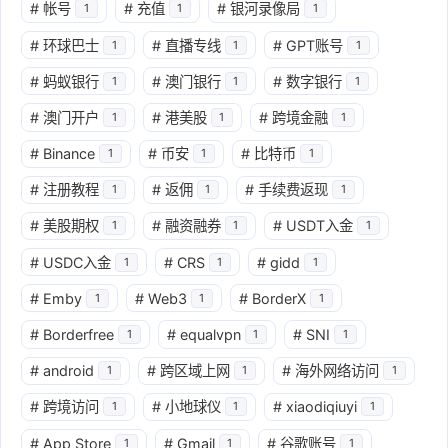
#
帐号
#
充值
#
银河录像局
1
1
1
#
环球巴士
#
直播专线
#
GPT账号
1
1
1
#
蚂蚁银行
#
澳门银行
#
数字银行
1
1
1
#
澳门开户
#
港美股
#
跨境金融
1
1
1
#
Binance
#
币安
#
比特币
1
1
1
#
注册教程
#
返佣
#
手续费返现
1
1
1
#
美股期权
#
融资融券
#
USDT入金
1
1
1
#
USDC入金
#
CRS
#
gidd
1
1
1
#
Emby
#
Web3
#
BorderX
1
1
1
#
Borderfree
#
equalvpn
#
SNI
1
1
1
#
android
#
跨区域上网
#
海外网络访问
1
1
1
#
跨境访问
#
小地球仪
#
xiaodiqiuyi
1
1
1
#
App Store
#
Gmail
#
谷歌账号
1
1
1