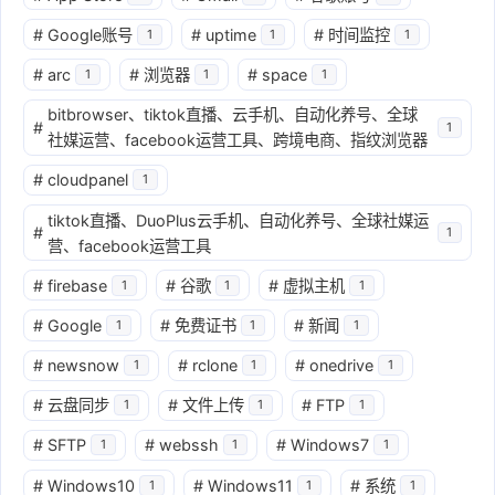
#
Google账号
#
uptime
#
时间监控
1
1
1
#
arc
#
浏览器
#
space
1
1
1
bitbrowser、tiktok直播、云手机、自动化养号、全球
#
1
社媒运营、facebook运营工具、跨境电商、指纹浏览器
#
cloudpanel
1
tiktok直播、DuoPlus云手机、自动化养号、全球社媒运
#
1
营、facebook运营工具
#
firebase
#
谷歌
#
虚拟主机
1
1
1
#
Google
#
免费证书
#
新闻
1
1
1
#
newsnow
#
rclone
#
onedrive
1
1
1
#
云盘同步
#
文件上传
#
FTP
1
1
1
#
SFTP
#
webssh
#
Windows7
1
1
1
#
Windows10
#
Windows11
#
系统
1
1
1