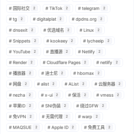
#
国际社交
#
TikTok
#
telegram
2
2
2
#
tg
#
digitalplat
#
dpdns.org
2
2
2
#
dnsexit
#
优选域名
#
Linux
2
2
2
#
Snippets
#
kookeey
#
lycheeip
2
2
2
#
YouTube
#
直播源
#
Netlify
2
2
2
#
Render
#
Cloudflare Pages
#
netlify
2
2
2
#
播放器
#
迪士尼
#
hbomax
2
2
2
#
网盘
#
alist
#
AList
#
云服务器
2
2
2
2
#
nezha
#
x-ui
#
保活
#
vmess
2
2
2
2
#
苹果ID
#
SNI伪装
#
绕过GFW
2
2
2
#
免VPN
#
无需代理
#
warp
2
2
2
#
MAQSUE
#
Apple ID
#
免费工具
2
2
2