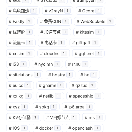
#
瞬云
#
SYCloud
#
trumpyun
#
乌龟加速
#
v2rayN
#
Gcore
1
1
1
#
Fastly
#
免费CDN
#
WebSockets
1
1
1
#
优选IP
#
加速节点
#
kitesim
1
1
1
#
流量卡
#
电话卡
#
giffgaff
1
1
1
#
xesim
#
cloudns
#
ggff.net
1
1
1
#
l53
#
nyc.mn
#
rr.nu
1
1
1
#
sitelutions
#
hostry
#
he
1
1
1
#
eu.cc
#
gname
#
qzz.io
1
1
1
#
xx.kg
#
netlib
#
spaceship
1
1
1
#
xyz
#
sokg
#
ip6.arpa
1
1
1
#
KV存储桶
#
V白嫖节点
#
rss
1
1
1
#
IOS
#
docker
#
openclash
1
1
1