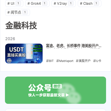
#
UI
#
Grok4
#
V2ray
#
Clash
1
1
1
1
#
阅节点
1
金融科技
2026
富途、老虎、长桥事件 港美股开户收
紧？内地身份怎么开户？BIT美股券
商：支持大陆身份证开户 + USDT 直
接入金｜无需海外地址证明｜无需海
BIT
Matrixport
美股开户
U卡
外银行账户｜开户到入金教程
出入金
稳定币入金
资产配置
金
融科技
券商评测
2026-05-24