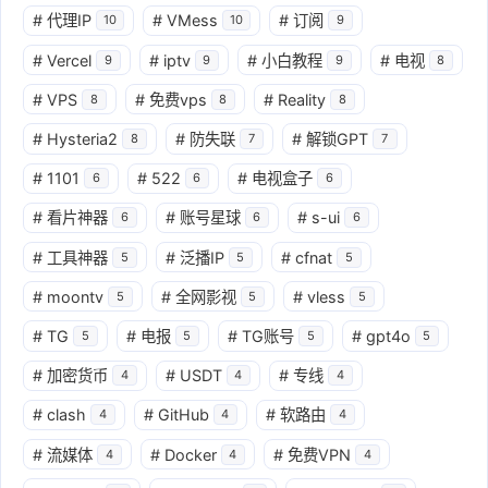
#
代理IP
#
VMess
#
订阅
10
10
9
#
Vercel
#
iptv
#
小白教程
#
电视
9
9
9
8
#
VPS
#
免费vps
#
Reality
8
8
8
#
Hysteria2
#
防失联
#
解锁GPT
8
7
7
#
1101
#
522
#
电视盒子
6
6
6
#
看片神器
#
账号星球
#
s-ui
6
6
6
#
工具神器
#
泛播IP
#
cfnat
5
5
5
#
moontv
#
全网影视
#
vless
5
5
5
#
TG
#
电报
#
TG账号
#
gpt4o
5
5
5
5
#
加密货币
#
USDT
#
专线
4
4
4
#
clash
#
GitHub
#
软路由
4
4
4
#
流媒体
#
Docker
#
免费VPN
4
4
4