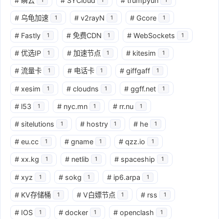
#
瞬云
#
SYCloud
#
trumpyun
#
乌龟加速
#
v2rayN
#
Gcore
1
1
1
#
Fastly
#
免费CDN
#
WebSockets
1
1
1
#
优选IP
#
加速节点
#
kitesim
1
1
1
#
流量卡
#
电话卡
#
giffgaff
1
1
1
#
xesim
#
cloudns
#
ggff.net
1
1
1
#
l53
#
nyc.mn
#
rr.nu
1
1
1
#
sitelutions
#
hostry
#
he
1
1
1
#
eu.cc
#
gname
#
qzz.io
1
1
1
#
xx.kg
#
netlib
#
spaceship
1
1
1
#
xyz
#
sokg
#
ip6.arpa
1
1
1
#
KV存储桶
#
V白嫖节点
#
rss
1
1
1
#
IOS
#
docker
#
openclash
1
1
1