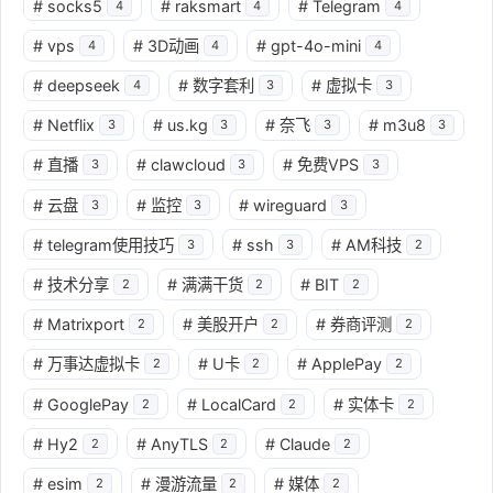
#
socks5
#
raksmart
#
Telegram
4
4
4
#
vps
#
3D动画
#
gpt-4o-mini
4
4
4
#
deepseek
#
数字套利
#
虚拟卡
4
3
3
#
Netflix
#
us.kg
#
奈飞
#
m3u8
3
3
3
3
#
直播
#
clawcloud
#
免费VPS
3
3
3
#
云盘
#
监控
#
wireguard
3
3
3
#
telegram使用技巧
#
ssh
#
AM科技
3
3
2
#
技术分享
#
满满干货
#
BIT
2
2
2
#
Matrixport
#
美股开户
#
券商评测
2
2
2
#
万事达虚拟卡
#
U卡
#
ApplePay
2
2
2
#
GooglePay
#
LocalCard
#
实体卡
2
2
2
#
Hy2
#
AnyTLS
#
Claude
2
2
2
#
esim
#
漫游流量
#
媒体
2
2
2