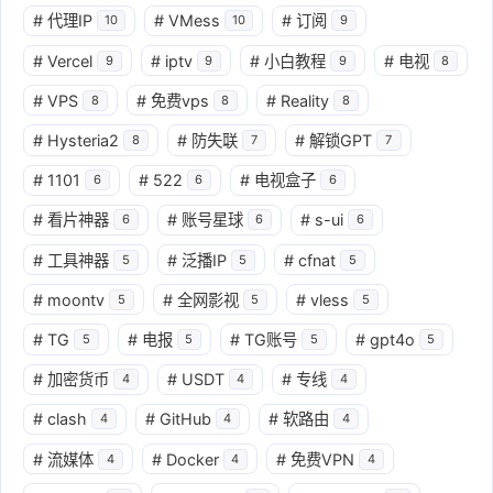
#
代理IP
#
VMess
#
订阅
10
10
9
#
Vercel
#
iptv
#
小白教程
#
电视
9
9
9
8
#
VPS
#
免费vps
#
Reality
8
8
8
#
Hysteria2
#
防失联
#
解锁GPT
8
7
7
#
1101
#
522
#
电视盒子
6
6
6
#
看片神器
#
账号星球
#
s-ui
6
6
6
#
工具神器
#
泛播IP
#
cfnat
5
5
5
#
moontv
#
全网影视
#
vless
5
5
5
#
TG
#
电报
#
TG账号
#
gpt4o
5
5
5
5
#
加密货币
#
USDT
#
专线
4
4
4
#
clash
#
GitHub
#
软路由
4
4
4
#
流媒体
#
Docker
#
免费VPN
4
4
4