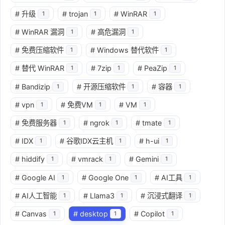
#
升级
#
trojan
#
WinRAR
1
1
1
#
WinRAR 漏洞
#
高危漏洞
1
1
#
免费压缩软件
#
Windows 替代软件
1
1
#
替代 WinRAR
#
7zip
#
PeaZip
1
1
1
#
Bandizip
#
开源压缩软件
#
容器
1
1
1
#
vpn
#
免费VM
#
VM
1
1
1
#
免费服务器
#
ngrok
#
tmate
1
1
1
#
IDX
#
谷歌IDX云主机
#
h-ui
1
1
1
#
hiddify
#
vmrack
#
Gemini
1
1
1
#
Google AI
#
Google One
#
AI工具
1
1
1
#
AI人工智能
#
Llama3
#
沉浸式翻译
1
1
1
#
Canvas
#
desktop
#
Copilot
1
1
1