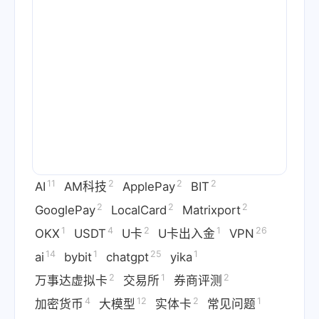
11
2
2
2
AI
AM科技
ApplePay
BIT
2
2
2
GooglePay
LocalCard
Matrixport
1
4
2
1
26
OKX
USDT
U卡
U卡出入金
VPN
14
1
25
1
ai
bybit
chatgpt
yika
2
1
2
万事达虚拟卡
交易所
券商评测
4
12
2
1
加密货币
大模型
实体卡
常见问题