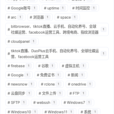
#
Google账号
#
uptime
#
时间监控
1
1
1
#
arc
#
浏览器
#
space
1
1
1
bitbrowser、tiktok直播、云手机、自动化养号、全球
#
1
社媒运营、facebook运营工具、跨境电商、指纹浏览器
#
cloudpanel
1
tiktok直播、DuoPlus云手机、自动化养号、全球社媒运
#
1
营、facebook运营工具
#
firebase
#
谷歌
#
虚拟主机
1
1
1
#
Google
#
免费证书
#
新闻
1
1
1
#
newsnow
#
rclone
#
onedrive
1
1
1
#
云盘同步
#
文件上传
#
FTP
1
1
1
#
SFTP
#
webssh
#
Windows7
1
1
1
#
Windows10
#
Windows11
#
系统
1
1
1