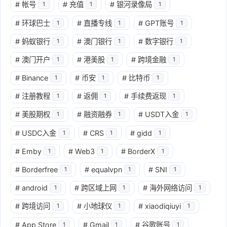
#
帐号
#
充值
#
银河录像局
1
1
1
#
环球巴士
#
直播专线
#
GPT账号
1
1
1
#
蚂蚁银行
#
澳门银行
#
数字银行
1
1
1
#
澳门开户
#
港美股
#
跨境金融
1
1
1
#
Binance
#
币安
#
比特币
1
1
1
#
注册教程
#
返佣
#
手续费返现
1
1
1
#
美股期权
#
融资融券
#
USDT入金
1
1
1
#
USDC入金
#
CRS
#
gidd
1
1
1
#
Emby
#
Web3
#
BorderX
1
1
1
#
Borderfree
#
equalvpn
#
SNI
1
1
1
#
android
#
跨区域上网
#
海外网络访问
1
1
1
#
跨境访问
#
小地球仪
#
xiaodiqiuyi
1
1
1
#
App Store
#
Gmail
#
谷歌账号
1
1
1