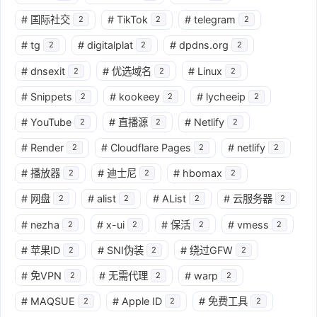
#
国际社交
#
TikTok
#
telegram
2
2
2
#
tg
#
digitalplat
#
dpdns.org
2
2
2
#
dnsexit
#
优选域名
#
Linux
2
2
2
#
Snippets
#
kookeey
#
lycheeip
2
2
2
#
YouTube
#
直播源
#
Netlify
2
2
2
#
Render
#
Cloudflare Pages
#
netlify
2
2
2
#
播放器
#
迪士尼
#
hbomax
2
2
2
#
网盘
#
alist
#
AList
#
云服务器
2
2
2
2
#
nezha
#
x-ui
#
保活
#
vmess
2
2
2
2
#
苹果ID
#
SNI伪装
#
绕过GFW
2
2
2
#
免VPN
#
无需代理
#
warp
2
2
2
#
MAQSUE
#
Apple ID
#
免费工具
2
2
2