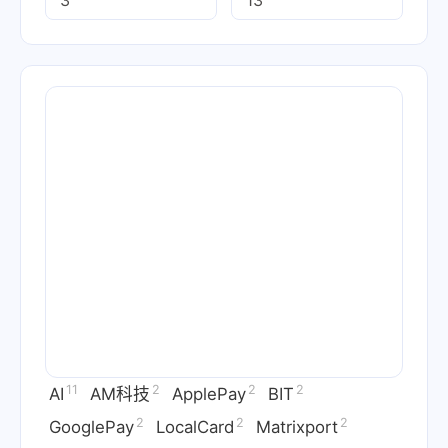
11
2
2
2
AI
AM科技
ApplePay
BIT
2
2
2
GooglePay
LocalCard
Matrixport