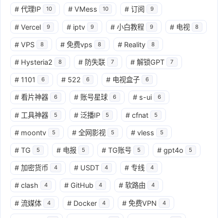
#
代理IP
#
VMess
#
订阅
10
10
9
#
Vercel
#
iptv
#
小白教程
#
电视
9
9
9
8
#
VPS
#
免费vps
#
Reality
8
8
8
#
Hysteria2
#
防失联
#
解锁GPT
8
7
7
#
1101
#
522
#
电视盒子
6
6
6
#
看片神器
#
账号星球
#
s-ui
6
6
6
#
工具神器
#
泛播IP
#
cfnat
5
5
5
#
moontv
#
全网影视
#
vless
5
5
5
#
TG
#
电报
#
TG账号
#
gpt4o
5
5
5
5
#
加密货币
#
USDT
#
专线
4
4
4
#
clash
#
GitHub
#
软路由
4
4
4
#
流媒体
#
Docker
#
免费VPN
4
4
4