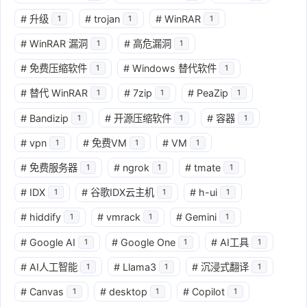
#
升级
#
trojan
#
WinRAR
1
1
1
#
WinRAR 漏洞
#
高危漏洞
1
1
#
免费压缩软件
#
Windows 替代软件
1
1
#
替代 WinRAR
#
7zip
#
PeaZip
1
1
1
#
Bandizip
#
开源压缩软件
#
容器
1
1
1
#
vpn
#
免费VM
#
VM
1
1
1
#
免费服务器
#
ngrok
#
tmate
1
1
1
#
IDX
#
谷歌IDX云主机
#
h-ui
1
1
1
#
hiddify
#
vmrack
#
Gemini
1
1
1
#
Google AI
#
Google One
#
AI工具
1
1
1
#
AI人工智能
#
Llama3
#
沉浸式翻译
1
1
1
#
Canvas
#
desktop
#
Copilot
1
1
1