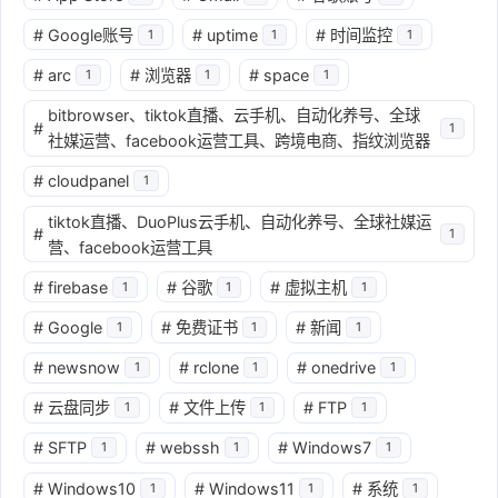
#
Google账号
#
uptime
#
时间监控
1
1
1
#
arc
#
浏览器
#
space
1
1
1
bitbrowser、tiktok直播、云手机、自动化养号、全球
#
1
社媒运营、facebook运营工具、跨境电商、指纹浏览器
#
cloudpanel
1
tiktok直播、DuoPlus云手机、自动化养号、全球社媒运
#
1
营、facebook运营工具
#
firebase
#
谷歌
#
虚拟主机
1
1
1
#
Google
#
免费证书
#
新闻
1
1
1
#
newsnow
#
rclone
#
onedrive
1
1
1
#
云盘同步
#
文件上传
#
FTP
1
1
1
#
SFTP
#
webssh
#
Windows7
1
1
1
#
Windows10
#
Windows11
#
系统
1
1
1