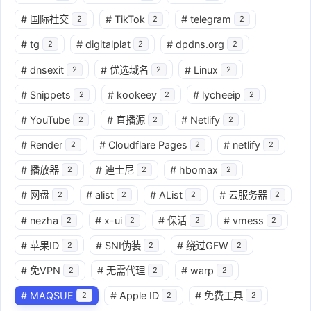
#
国际社交
#
TikTok
#
telegram
2
2
2
#
tg
#
digitalplat
#
dpdns.org
2
2
2
#
dnsexit
#
优选域名
#
Linux
2
2
2
#
Snippets
#
kookeey
#
lycheeip
2
2
2
#
YouTube
#
直播源
#
Netlify
2
2
2
#
Render
#
Cloudflare Pages
#
netlify
2
2
2
#
播放器
#
迪士尼
#
hbomax
2
2
2
#
网盘
#
alist
#
AList
#
云服务器
2
2
2
2
#
nezha
#
x-ui
#
保活
#
vmess
2
2
2
2
#
苹果ID
#
SNI伪装
#
绕过GFW
2
2
2
#
免VPN
#
无需代理
#
warp
2
2
2
#
MAQSUE
#
Apple ID
#
免费工具
2
2
2