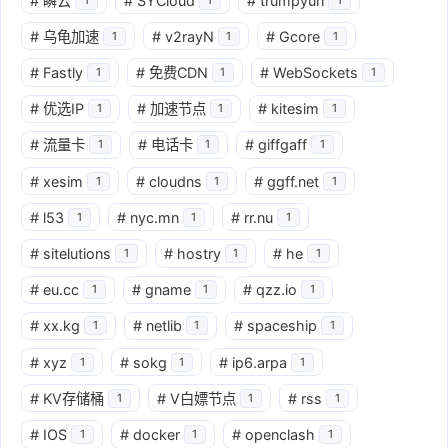
#
瞬云
#
SYCloud
#
trumpyun
#
乌龟加速
#
v2rayN
#
Gcore
1
1
1
#
Fastly
#
免费CDN
#
WebSockets
1
1
1
#
优选IP
#
加速节点
#
kitesim
1
1
1
#
流量卡
#
电话卡
#
giffgaff
1
1
1
#
xesim
#
cloudns
#
ggff.net
1
1
1
#
l53
#
nyc.mn
#
rr.nu
1
1
1
#
sitelutions
#
hostry
#
he
1
1
1
#
eu.cc
#
gname
#
qzz.io
1
1
1
#
xx.kg
#
netlib
#
spaceship
1
1
1
#
xyz
#
sokg
#
ip6.arpa
1
1
1
#
KV存储桶
#
V白嫖节点
#
rss
1
1
1
#
IOS
#
docker
#
openclash
1
1
1