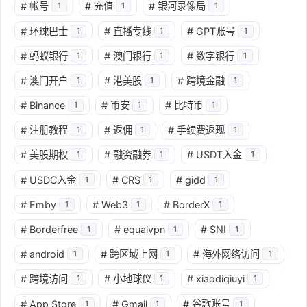
#
帐号
#
充值
#
银河录像局
1
1
1
#
环球巴士
#
直播专线
#
GPT账号
1
1
1
#
蚂蚁银行
#
澳门银行
#
数字银行
1
1
1
#
澳门开户
#
港美股
#
跨境金融
1
1
1
#
Binance
#
币安
#
比特币
1
1
1
#
注册教程
#
返佣
#
手续费返现
1
1
1
#
美股期权
#
融资融券
#
USDT入金
1
1
1
#
USDC入金
#
CRS
#
gidd
1
1
1
#
Emby
#
Web3
#
BorderX
1
1
1
#
Borderfree
#
equalvpn
#
SNI
1
1
1
#
android
#
跨区域上网
#
海外网络访问
1
1
1
#
跨境访问
#
小地球仪
#
xiaodiqiuyi
1
1
1
#
App Store
#
Gmail
#
谷歌账号
1
1
1