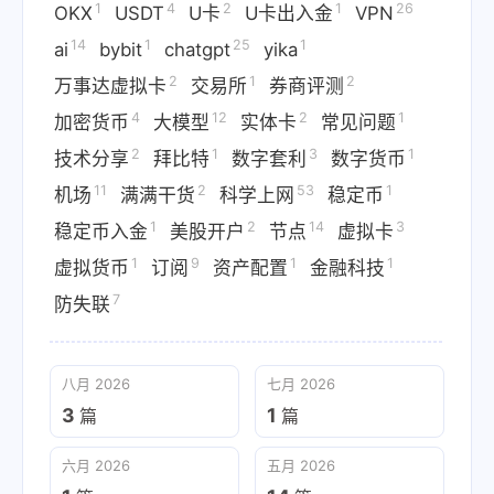
1
4
2
1
26
OKX
USDT
U卡
U卡出入金
VPN
14
1
25
1
ai
bybit
chatgpt
yika
2
1
2
万事达虚拟卡
交易所
券商评测
4
12
2
1
加密货币
大模型
实体卡
常见问题
2
1
3
1
技术分享
拜比特
数字套利
数字货币
11
2
53
1
机场
满满干货
科学上网
稳定币
1
2
14
3
稳定币入金
美股开户
节点
虚拟卡
1
9
1
1
虚拟货币
订阅
资产配置
金融科技
7
防失联
八月 2026
七月 2026
3
1
篇
篇
六月 2026
五月 2026