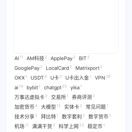
11
2
2
2
AI
AM科技
ApplePay
BIT
2
2
2
GooglePay
LocalCard
Matrixport
1
4
2
1
26
OKX
USDT
U卡
U卡出入金
VPN
14
1
25
1
ai
bybit
chatgpt
yika
2
1
2
万事达虚拟卡
交易所
券商评测
4
12
2
1
加密货币
大模型
实体卡
常见问题
2
1
3
1
技术分享
拜比特
数字套利
数字货币
11
2
53
1
机场
满满干货
科学上网
稳定币