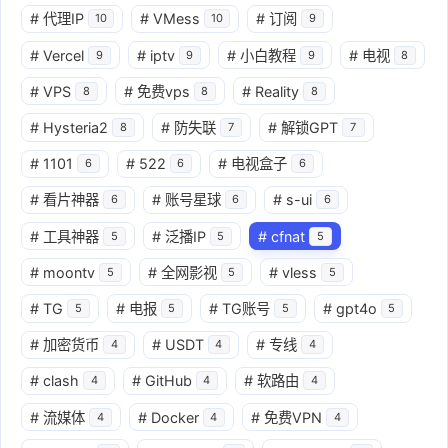
#
代理IP
#
VMess
#
订阅
10
10
9
#
Vercel
#
iptv
#
小白教程
#
电视
9
9
9
8
#
VPS
#
免费vps
#
Reality
8
8
8
#
Hysteria2
#
防失联
#
解锁GPT
8
7
7
#
1101
#
522
#
电视盒子
6
6
6
#
看片神器
#
账号星球
#
s-ui
6
6
6
#
工具神器
#
泛播IP
#
cfnat
5
5
5
#
moontv
#
全网影视
#
vless
5
5
5
#
TG
#
电报
#
TG账号
#
gpt4o
5
5
5
5
#
加密货币
#
USDT
#
专线
4
4
4
#
clash
#
GitHub
#
软路由
4
4
4
#
流媒体
#
Docker
#
免费VPN
4
4
4