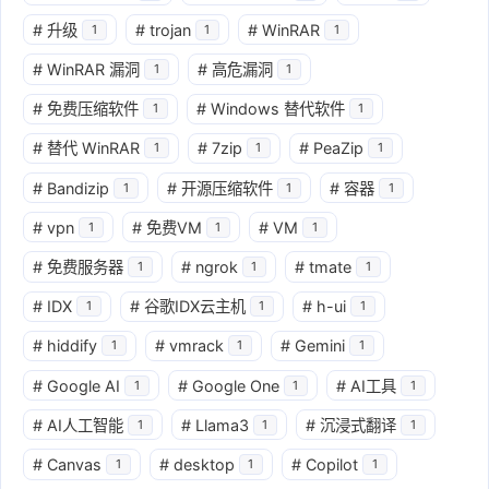
#
升级
#
trojan
#
WinRAR
1
1
1
#
WinRAR 漏洞
#
高危漏洞
1
1
#
免费压缩软件
#
Windows 替代软件
1
1
#
替代 WinRAR
#
7zip
#
PeaZip
1
1
1
#
Bandizip
#
开源压缩软件
#
容器
1
1
1
#
vpn
#
免费VM
#
VM
1
1
1
#
免费服务器
#
ngrok
#
tmate
1
1
1
#
IDX
#
谷歌IDX云主机
#
h-ui
1
1
1
#
hiddify
#
vmrack
#
Gemini
1
1
1
#
Google AI
#
Google One
#
AI工具
1
1
1
#
AI人工智能
#
Llama3
#
沉浸式翻译
1
1
1
#
Canvas
#
desktop
#
Copilot
1
1
1