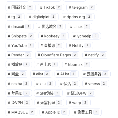
#
国际社交
#
TikTok
#
telegram
2
2
2
#
tg
#
digitalplat
#
dpdns.org
2
2
2
#
dnsexit
#
优选域名
#
Linux
2
2
2
#
Snippets
#
kookeey
#
lycheeip
2
2
2
#
YouTube
#
直播源
#
Netlify
2
2
2
#
Render
#
Cloudflare Pages
#
netlify
2
2
2
#
播放器
#
迪士尼
#
hbomax
2
2
2
#
网盘
#
alist
#
AList
#
云服务器
2
2
2
2
#
nezha
#
x-ui
#
保活
#
vmess
2
2
2
2
#
苹果ID
#
SNI伪装
#
绕过GFW
2
2
2
#
免VPN
#
无需代理
#
warp
2
2
2
#
MAQSUE
#
Apple ID
#
免费工具
2
2
2