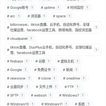
#
Google账号
#
uptime
#
时间监控
1
1
1
#
arc
#
浏览器
#
space
1
1
1
bitbrowser、tiktok直播、云手机、自动化养号、全球
#
1
社媒运营、facebook运营工具、跨境电商、指纹浏览器
#
cloudpanel
1
tiktok直播、DuoPlus云手机、自动化养号、全球社媒运
#
1
营、facebook运营工具
#
firebase
#
谷歌
#
虚拟主机
1
1
1
#
Google
#
免费证书
#
新闻
1
1
1
#
newsnow
#
rclone
#
onedrive
1
1
1
#
云盘同步
#
文件上传
#
FTP
1
1
1
#
SFTP
#
webssh
#
Windows7
1
1
1
#
Windows10
#
Windows11
#
系统
1
1
1