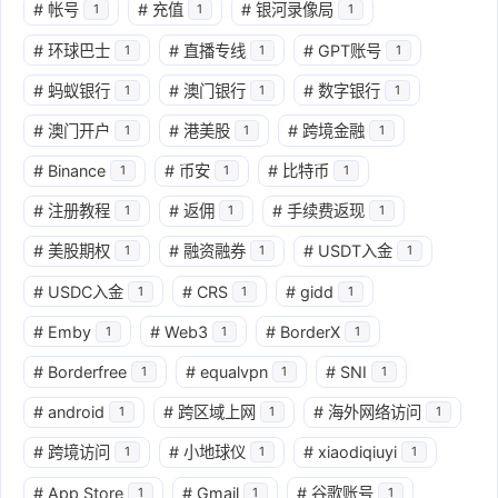
#
帐号
#
充值
#
银河录像局
1
1
1
#
环球巴士
#
直播专线
#
GPT账号
1
1
1
#
蚂蚁银行
#
澳门银行
#
数字银行
1
1
1
#
澳门开户
#
港美股
#
跨境金融
1
1
1
#
Binance
#
币安
#
比特币
1
1
1
#
注册教程
#
返佣
#
手续费返现
1
1
1
#
美股期权
#
融资融券
#
USDT入金
1
1
1
#
USDC入金
#
CRS
#
gidd
1
1
1
#
Emby
#
Web3
#
BorderX
1
1
1
#
Borderfree
#
equalvpn
#
SNI
1
1
1
#
android
#
跨区域上网
#
海外网络访问
1
1
1
#
跨境访问
#
小地球仪
#
xiaodiqiuyi
1
1
1
#
App Store
#
Gmail
#
谷歌账号
1
1
1