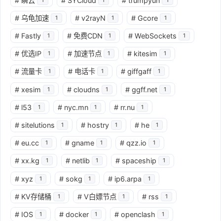
#
瞬云
#
SYCloud
#
trumpyun
#
乌龟加速
#
v2rayN
#
Gcore
1
1
1
#
Fastly
#
免费CDN
#
WebSockets
1
1
1
#
优选IP
#
加速节点
#
kitesim
1
1
1
#
流量卡
#
电话卡
#
giffgaff
1
1
1
#
xesim
#
cloudns
#
ggff.net
1
1
1
#
l53
#
nyc.mn
#
rr.nu
1
1
1
#
sitelutions
#
hostry
#
he
1
1
1
#
eu.cc
#
gname
#
qzz.io
1
1
1
#
xx.kg
#
netlib
#
spaceship
1
1
1
#
xyz
#
sokg
#
ip6.arpa
1
1
1
#
KV存储桶
#
V白嫖节点
#
rss
1
1
1
#
IOS
#
docker
#
openclash
1
1
1