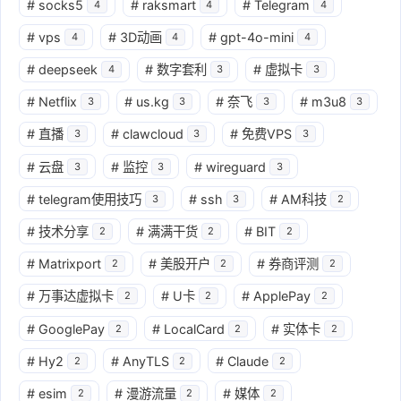
#
socks5
#
raksmart
#
Telegram
4
4
4
#
vps
#
3D动画
#
gpt-4o-mini
4
4
4
#
deepseek
#
数字套利
#
虚拟卡
4
3
3
#
Netflix
#
us.kg
#
奈飞
#
m3u8
3
3
3
3
#
直播
#
clawcloud
#
免费VPS
3
3
3
#
云盘
#
监控
#
wireguard
3
3
3
#
telegram使用技巧
#
ssh
#
AM科技
3
3
2
#
技术分享
#
满满干货
#
BIT
2
2
2
#
Matrixport
#
美股开户
#
券商评测
2
2
2
#
万事达虚拟卡
#
U卡
#
ApplePay
2
2
2
#
GooglePay
#
LocalCard
#
实体卡
2
2
2
#
Hy2
#
AnyTLS
#
Claude
2
2
2
#
esim
#
漫游流量
#
媒体
2
2
2