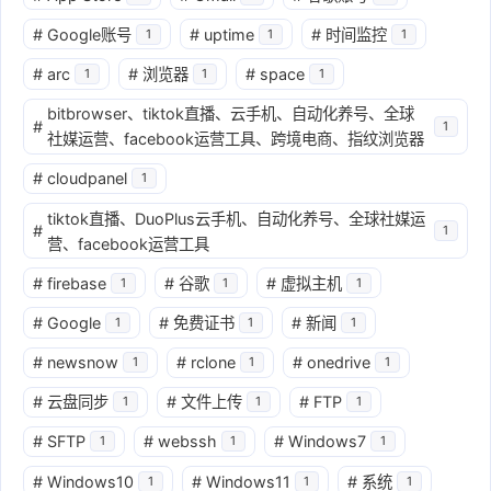
#
Google账号
#
uptime
#
时间监控
1
1
1
#
arc
#
浏览器
#
space
1
1
1
bitbrowser、tiktok直播、云手机、自动化养号、全球
#
1
社媒运营、facebook运营工具、跨境电商、指纹浏览器
#
cloudpanel
1
tiktok直播、DuoPlus云手机、自动化养号、全球社媒运
#
1
营、facebook运营工具
#
firebase
#
谷歌
#
虚拟主机
1
1
1
#
Google
#
免费证书
#
新闻
1
1
1
#
newsnow
#
rclone
#
onedrive
1
1
1
#
云盘同步
#
文件上传
#
FTP
1
1
1
#
SFTP
#
webssh
#
Windows7
1
1
1
#
Windows10
#
Windows11
#
系统
1
1
1