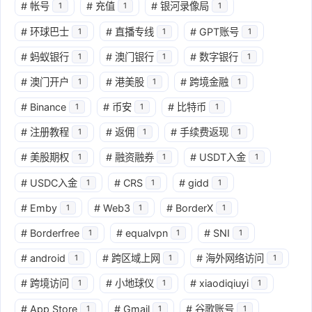
#
帐号
#
充值
#
银河录像局
1
1
1
#
环球巴士
#
直播专线
#
GPT账号
1
1
1
#
蚂蚁银行
#
澳门银行
#
数字银行
1
1
1
#
澳门开户
#
港美股
#
跨境金融
1
1
1
#
Binance
#
币安
#
比特币
1
1
1
#
注册教程
#
返佣
#
手续费返现
1
1
1
#
美股期权
#
融资融券
#
USDT入金
1
1
1
#
USDC入金
#
CRS
#
gidd
1
1
1
#
Emby
#
Web3
#
BorderX
1
1
1
#
Borderfree
#
equalvpn
#
SNI
1
1
1
#
android
#
跨区域上网
#
海外网络访问
1
1
1
#
跨境访问
#
小地球仪
#
xiaodiqiuyi
1
1
1
#
App Store
#
Gmail
#
谷歌账号
1
1
1