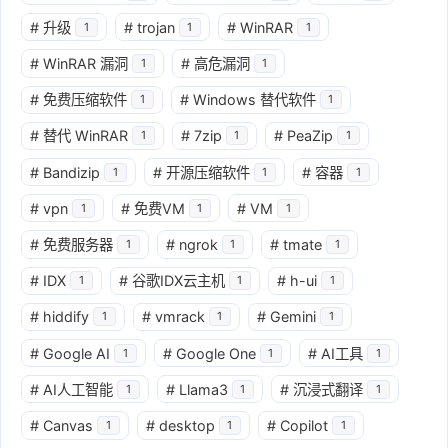
#
升级
#
trojan
#
WinRAR
1
1
1
#
WinRAR 漏洞
#
高危漏洞
1
1
#
免费压缩软件
#
Windows 替代软件
1
1
#
替代 WinRAR
#
7zip
#
PeaZip
1
1
1
#
Bandizip
#
开源压缩软件
#
容器
1
1
1
#
vpn
#
免费VM
#
VM
1
1
1
#
免费服务器
#
ngrok
#
tmate
1
1
1
#
IDX
#
谷歌IDX云主机
#
h-ui
1
1
1
#
hiddify
#
vmrack
#
Gemini
1
1
1
#
Google AI
#
Google One
#
AI工具
1
1
1
#
AI人工智能
#
Llama3
#
沉浸式翻译
1
1
1
#
Canvas
#
desktop
#
Copilot
1
1
1