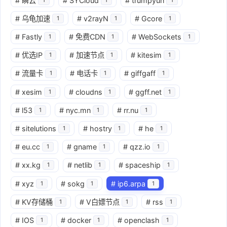
#
瞬云
#
SYCloud
#
trumpyun
#
乌龟加速
#
v2rayN
#
Gcore
1
1
1
#
Fastly
#
免费CDN
#
WebSockets
1
1
1
#
优选IP
#
加速节点
#
kitesim
1
1
1
#
流量卡
#
电话卡
#
giffgaff
1
1
1
#
xesim
#
cloudns
#
ggff.net
1
1
1
#
l53
#
nyc.mn
#
rr.nu
1
1
1
#
sitelutions
#
hostry
#
he
1
1
1
#
eu.cc
#
gname
#
qzz.io
1
1
1
#
xx.kg
#
netlib
#
spaceship
1
1
1
#
xyz
#
sokg
#
ip6.arpa
1
1
1
#
KV存储桶
#
V白嫖节点
#
rss
1
1
1
#
IOS
#
docker
#
openclash
1
1
1