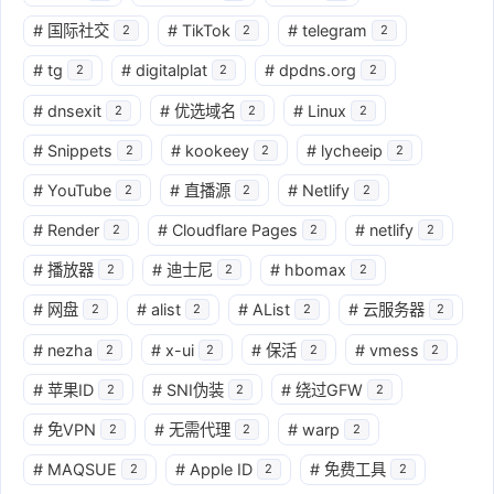
#
国际社交
#
TikTok
#
telegram
2
2
2
#
tg
#
digitalplat
#
dpdns.org
2
2
2
#
dnsexit
#
优选域名
#
Linux
2
2
2
#
Snippets
#
kookeey
#
lycheeip
2
2
2
#
YouTube
#
直播源
#
Netlify
2
2
2
#
Render
#
Cloudflare Pages
#
netlify
2
2
2
#
播放器
#
迪士尼
#
hbomax
2
2
2
#
网盘
#
alist
#
AList
#
云服务器
2
2
2
2
#
nezha
#
x-ui
#
保活
#
vmess
2
2
2
2
#
苹果ID
#
SNI伪装
#
绕过GFW
2
2
2
#
免VPN
#
无需代理
#
warp
2
2
2
#
MAQSUE
#
Apple ID
#
免费工具
2
2
2