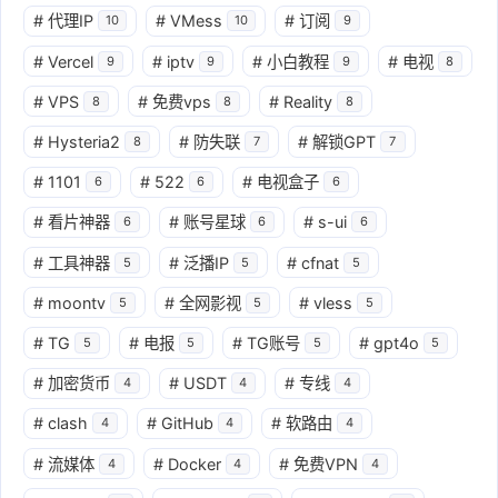
#
代理IP
#
VMess
#
订阅
10
10
9
#
Vercel
#
iptv
#
小白教程
#
电视
9
9
9
8
#
VPS
#
免费vps
#
Reality
8
8
8
#
Hysteria2
#
防失联
#
解锁GPT
8
7
7
#
1101
#
522
#
电视盒子
6
6
6
#
看片神器
#
账号星球
#
s-ui
6
6
6
#
工具神器
#
泛播IP
#
cfnat
5
5
5
#
moontv
#
全网影视
#
vless
5
5
5
#
TG
#
电报
#
TG账号
#
gpt4o
5
5
5
5
#
加密货币
#
USDT
#
专线
4
4
4
#
clash
#
GitHub
#
软路由
4
4
4
#
流媒体
#
Docker
#
免费VPN
4
4
4