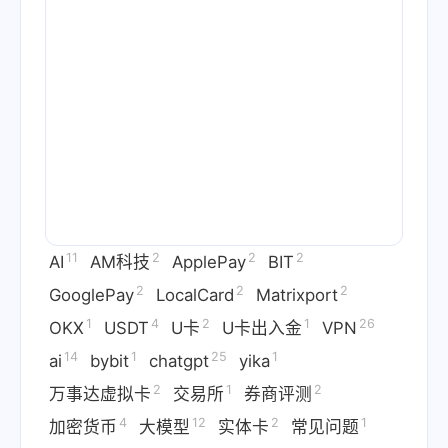
11
2
2
2
AI
AM科技
ApplePay
BIT
2
2
2
GooglePay
LocalCard
Matrixport
1
4
2
1
26
OKX
USDT
U卡
U卡出入金
VPN
14
1
25
1
ai
bybit
chatgpt
yika
2
1
2
万事达虚拟卡
交易所
券商评测
4
12
2
1
加密货币
大模型
实体卡
常见问题