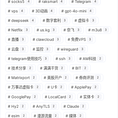
#
socks5
#
raksmart
#
Telegram
4
4
4
#
vps
#
3D动画
#
gpt-4o-mini
4
4
4
#
deepseek
#
数字套利
#
虚拟卡
4
3
3
#
Netflix
#
us.kg
#
奈飞
#
m3u8
3
3
3
3
#
直播
#
clawcloud
#
免费VPS
3
3
3
#
云盘
#
监控
#
wireguard
3
3
3
#
telegram使用技巧
#
ssh
#
AM科技
3
3
2
#
技术分享
#
满满干货
#
BIT
2
2
2
#
Matrixport
#
美股开户
#
券商评测
2
2
2
#
万事达虚拟卡
#
U卡
#
ApplePay
2
2
2
#
GooglePay
#
LocalCard
#
实体卡
2
2
2
#
Hy2
#
AnyTLS
#
Claude
2
2
2
#
esim
#
漫游流量
#
媒体
2
2
2