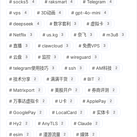
#
socks5
#
raksmart
#
Telegram
4
4
4
#
vps
#
3D动画
#
gpt-4o-mini
4
4
4
#
deepseek
#
数字套利
#
虚拟卡
4
3
3
#
Netflix
#
us.kg
#
奈飞
#
m3u8
3
3
3
3
#
直播
#
clawcloud
#
免费VPS
3
3
3
#
云盘
#
监控
#
wireguard
3
3
3
#
telegram使用技巧
#
ssh
#
AM科技
3
3
2
#
技术分享
#
满满干货
#
BIT
2
2
2
#
Matrixport
#
美股开户
#
券商评测
2
2
2
#
万事达虚拟卡
#
U卡
#
ApplePay
2
2
2
#
GooglePay
#
LocalCard
#
实体卡
2
2
2
#
Hy2
#
AnyTLS
#
Claude
2
2
2
#
esim
#
漫游流量
#
媒体
2
2
2