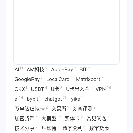
11
2
2
2
AI
AM科技
ApplePay
BIT
2
2
2
GooglePay
LocalCard
Matrixport
1
4
2
1
26
OKX
USDT
U卡
U卡出入金
VPN
14
1
25
1
ai
bybit
chatgpt
yika
2
1
2
万事达虚拟卡
交易所
券商评测
4
12
2
1
加密货币
大模型
实体卡
常见问题
2
1
3
1
技术分享
拜比特
数字套利
数字货币