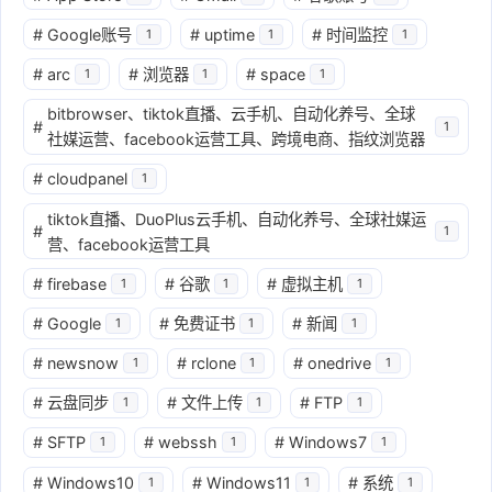
#
Google账号
#
uptime
#
时间监控
1
1
1
#
arc
#
浏览器
#
space
1
1
1
bitbrowser、tiktok直播、云手机、自动化养号、全球
#
1
社媒运营、facebook运营工具、跨境电商、指纹浏览器
#
cloudpanel
1
tiktok直播、DuoPlus云手机、自动化养号、全球社媒运
#
1
营、facebook运营工具
#
firebase
#
谷歌
#
虚拟主机
1
1
1
#
Google
#
免费证书
#
新闻
1
1
1
#
newsnow
#
rclone
#
onedrive
1
1
1
#
云盘同步
#
文件上传
#
FTP
1
1
1
#
SFTP
#
webssh
#
Windows7
1
1
1
#
Windows10
#
Windows11
#
系统
1
1
1