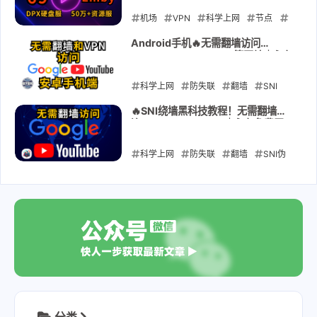
折合0.9元/年，配合每天签到送流量
史上最强 最专业的备用防失联机场!
机场
VPN
科学上网
节点
订阅
防失联
69yun
69yun69
Android手机🔥无需翻墙访问
Google/YouTube/TG等网站｜永久
翻墙
免费无限流量！防失联神器！SNI绕
墙黑科技！
科学上网
2025-09-26
防失联
翻墙
SNI
android
SNI伪装
绕过GFW
免
🔥SNI绕墙黑科技教程！无需翻墙直
连Google/YouTube｜永久免费无
VPN
无需代理
限流量！防失联神器！
科学上网
2025-08-17
防失联
翻墙
SNI伪
装
绕过GFW
免VPN
无需代理
2025-08-01
分类