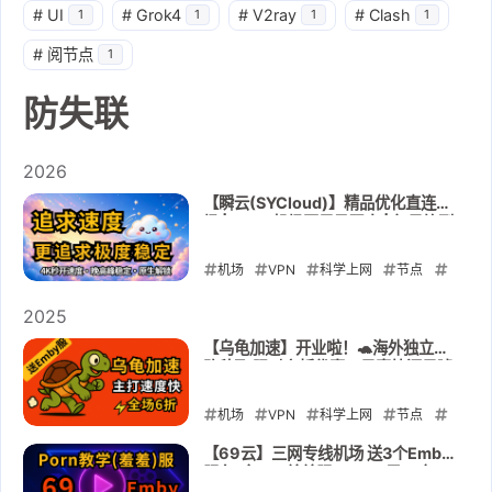
#
UI
#
Grok4
#
V2ray
#
Clash
1
1
1
1
#
阅节点
1
防失联
2026
【瞬云(SYCloud)】精品优化直连机
场 | 2026机场圈黑马现身 | 每日签到
可以白嫖会员🎁7折码：AM77
机场
VPN
科学上网
节点
订阅
防失联
翻墙
瞬云
2025
SYCloud
【乌龟加速】开业啦！🐢海外独立线
路秒飞 限时六折优惠🎉是真快还是噱
2026-05-12
头？实测告诉你！✅送高质量Emby
影视库
机场
VPN
科学上网
节点
订阅
防失联
翻墙
乌龟加速
【69云】三网专线机场 送3个Emby
服务(含18+羞羞服) 25.33元27年！
2025-12-07