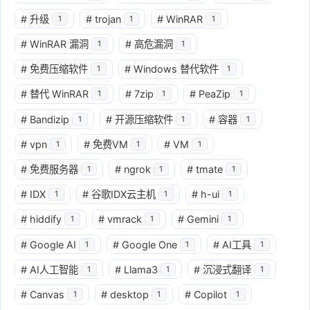
#
升级
#
trojan
#
WinRAR
1
1
1
#
WinRAR 漏洞
#
高危漏洞
1
1
#
免费压缩软件
#
Windows 替代软件
1
1
#
替代 WinRAR
#
7zip
#
PeaZip
1
1
1
#
Bandizip
#
开源压缩软件
#
容器
1
1
1
#
vpn
#
免费VM
#
VM
1
1
1
#
免费服务器
#
ngrok
#
tmate
1
1
1
#
IDX
#
谷歌IDX云主机
#
h-ui
1
1
1
#
hiddify
#
vmrack
#
Gemini
1
1
1
#
Google AI
#
Google One
#
AI工具
1
1
1
#
AI人工智能
#
Llama3
#
沉浸式翻译
1
1
1
#
Canvas
#
desktop
#
Copilot
1
1
1