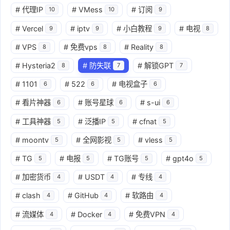
#
代理IP
#
VMess
#
订阅
10
10
9
#
Vercel
#
iptv
#
小白教程
#
电视
9
9
9
8
#
VPS
#
免费vps
#
Reality
8
8
8
#
Hysteria2
#
防失联
#
解锁GPT
8
7
7
#
1101
#
522
#
电视盒子
6
6
6
#
看片神器
#
账号星球
#
s-ui
6
6
6
#
工具神器
#
泛播IP
#
cfnat
5
5
5
#
moontv
#
全网影视
#
vless
5
5
5
#
TG
#
电报
#
TG账号
#
gpt4o
5
5
5
5
#
加密货币
#
USDT
#
专线
4
4
4
#
clash
#
GitHub
#
软路由
4
4
4
#
流媒体
#
Docker
#
免费VPN
4
4
4