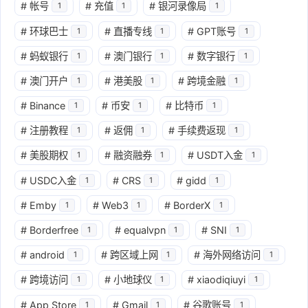
#
帐号
#
充值
#
银河录像局
1
1
1
#
环球巴士
#
直播专线
#
GPT账号
1
1
1
#
蚂蚁银行
#
澳门银行
#
数字银行
1
1
1
#
澳门开户
#
港美股
#
跨境金融
1
1
1
#
Binance
#
币安
#
比特币
1
1
1
#
注册教程
#
返佣
#
手续费返现
1
1
1
#
美股期权
#
融资融券
#
USDT入金
1
1
1
#
USDC入金
#
CRS
#
gidd
1
1
1
#
Emby
#
Web3
#
BorderX
1
1
1
#
Borderfree
#
equalvpn
#
SNI
1
1
1
#
android
#
跨区域上网
#
海外网络访问
1
1
1
#
跨境访问
#
小地球仪
#
xiaodiqiuyi
1
1
1
#
App Store
#
Gmail
#
谷歌账号
1
1
1