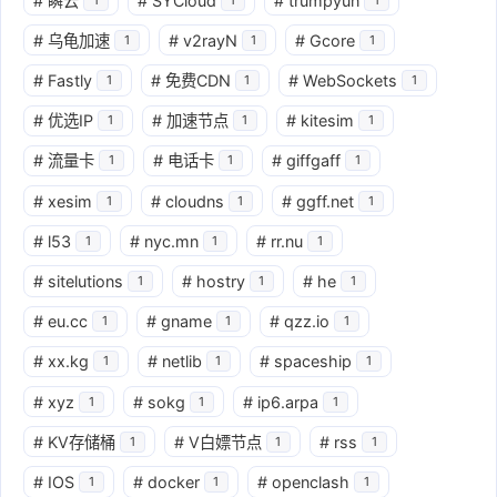
#
瞬云
#
SYCloud
#
trumpyun
#
乌龟加速
#
v2rayN
#
Gcore
1
1
1
#
Fastly
#
免费CDN
#
WebSockets
1
1
1
#
优选IP
#
加速节点
#
kitesim
1
1
1
#
流量卡
#
电话卡
#
giffgaff
1
1
1
#
xesim
#
cloudns
#
ggff.net
1
1
1
#
l53
#
nyc.mn
#
rr.nu
1
1
1
#
sitelutions
#
hostry
#
he
1
1
1
#
eu.cc
#
gname
#
qzz.io
1
1
1
#
xx.kg
#
netlib
#
spaceship
1
1
1
#
xyz
#
sokg
#
ip6.arpa
1
1
1
#
KV存储桶
#
V白嫖节点
#
rss
1
1
1
#
IOS
#
docker
#
openclash
1
1
1