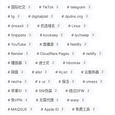
#
国际社交
#
TikTok
#
telegram
2
2
2
#
tg
#
digitalplat
#
dpdns.org
2
2
2
#
dnsexit
#
优选域名
#
Linux
2
2
2
#
Snippets
#
kookeey
#
lycheeip
2
2
2
#
YouTube
#
直播源
#
Netlify
2
2
2
#
Render
#
Cloudflare Pages
#
netlify
2
2
2
#
播放器
#
迪士尼
#
hbomax
2
2
2
#
网盘
#
alist
#
AList
#
云服务器
2
2
2
2
#
nezha
#
x-ui
#
保活
#
vmess
2
2
2
2
#
苹果ID
#
SNI伪装
#
绕过GFW
2
2
2
#
免VPN
#
无需代理
#
warp
2
2
2
#
MAQSUE
#
Apple ID
#
免费工具
2
2
2