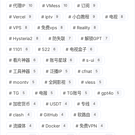
#
代理IP
#
VMess
#
订阅
10
10
9
#
Vercel
#
iptv
#
小白教程
#
电视
9
9
9
8
#
VPS
#
免费vps
#
Reality
8
8
8
#
Hysteria2
#
防失联
#
解锁GPT
8
7
7
#
1101
#
522
#
电视盒子
6
6
6
#
看片神器
#
账号星球
#
s-ui
6
6
6
#
工具神器
#
泛播IP
#
cfnat
5
5
5
#
moontv
#
全网影视
#
vless
5
5
5
#
TG
#
电报
#
TG账号
#
gpt4o
5
5
5
5
#
加密货币
#
USDT
#
专线
4
4
4
#
clash
#
GitHub
#
软路由
4
4
4
#
流媒体
#
Docker
#
免费VPN
4
4
4