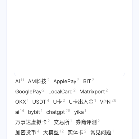
11
2
2
2
AI
AM科技
ApplePay
BIT
2
2
2
GooglePay
LocalCard
Matrixport
1
4
2
1
26
OKX
USDT
U卡
U卡出入金
VPN
14
1
25
1
ai
bybit
chatgpt
yika
2
1
2
万事达虚拟卡
交易所
券商评测
4
12
2
1
加密货币
大模型
实体卡
常见问题