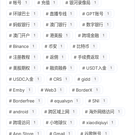
#
帐号
#
充值
#
银河录像局
1
1
1
#
环球巴士
#
直播专线
#
GPT账号
1
1
1
#
蚂蚁银行
#
澳门银行
#
数字银行
1
1
1
#
澳门开户
#
港美股
#
跨境金融
1
1
1
#
Binance
#
币安
#
比特币
1
1
1
#
注册教程
#
返佣
#
手续费返现
1
1
1
#
美股期权
#
融资融券
#
USDT入金
1
1
1
#
USDC入金
#
CRS
#
gidd
1
1
1
#
Emby
#
Web3
#
BorderX
1
1
1
#
Borderfree
#
equalvpn
#
SNI
1
1
1
#
android
#
跨区域上网
#
海外网络访问
1
1
1
#
跨境访问
#
小地球仪
#
xiaodiqiuyi
1
1
1
#
App Store
#
Gmail
#
谷歌账号
1
1
1