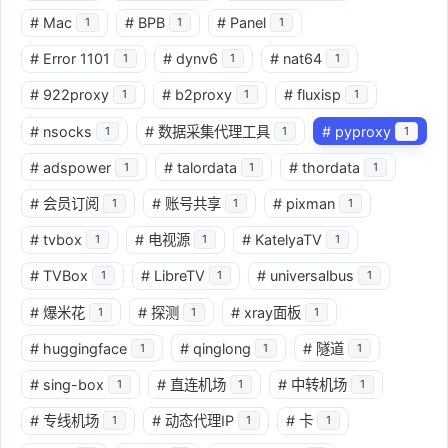
#
Mac
#
BPB
#
Panel
1
1
1
#
Error 1101
#
dynv6
#
nat64
1
1
1
#
922proxy
#
b2proxy
#
fluxisp
1
1
1
#
nsocks
#
数据采集代理工具
#
pyproxy
1
1
1
#
adspower
#
talordata
#
thordata
1
1
1
#
会员订阅
#
账号共享
#
pixman
1
1
1
#
tvbox
#
电视源
#
KatelyaTV
1
1
1
#
TVBox
#
LibreTV
#
universalbus
1
1
1
#
爆米花
#
探测
#
xray面板
1
1
1
#
huggingface
#
qinglong
#
隧道
1
1
1
#
sing-box
#
直连机场
#
中转机场
1
1
1
#
专线机场
#
动态代理IP
#
卡
1
1
1