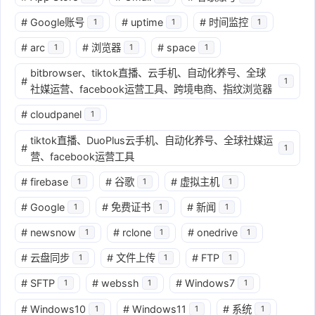
#
Google账号
#
uptime
#
时间监控
1
1
1
#
arc
#
浏览器
#
space
1
1
1
bitbrowser、tiktok直播、云手机、自动化养号、全球
#
1
社媒运营、facebook运营工具、跨境电商、指纹浏览器
#
cloudpanel
1
tiktok直播、DuoPlus云手机、自动化养号、全球社媒运
#
1
营、facebook运营工具
#
firebase
#
谷歌
#
虚拟主机
1
1
1
#
Google
#
免费证书
#
新闻
1
1
1
#
newsnow
#
rclone
#
onedrive
1
1
1
#
云盘同步
#
文件上传
#
FTP
1
1
1
#
SFTP
#
webssh
#
Windows7
1
1
1
#
Windows10
#
Windows11
#
系统
1
1
1