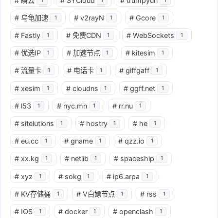
#
瞬云
#
SYCloud
#
trumpyun
#
乌龟加速
#
v2rayN
#
Gcore
1
1
1
#
Fastly
#
免费CDN
#
WebSockets
1
1
1
#
优选IP
#
加速节点
#
kitesim
1
1
1
#
流量卡
#
电话卡
#
giffgaff
1
1
1
#
xesim
#
cloudns
#
ggff.net
1
1
1
#
l53
#
nyc.mn
#
rr.nu
1
1
1
#
sitelutions
#
hostry
#
he
1
1
1
#
eu.cc
#
gname
#
qzz.io
1
1
1
#
xx.kg
#
netlib
#
spaceship
1
1
1
#
xyz
#
sokg
#
ip6.arpa
1
1
1
#
KV存储桶
#
V白嫖节点
#
rss
1
1
1
#
IOS
#
docker
#
openclash
1
1
1