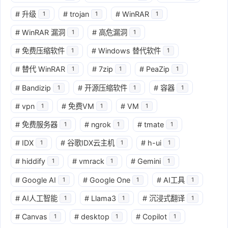
#
升级
#
trojan
#
WinRAR
1
1
1
#
WinRAR 漏洞
#
高危漏洞
1
1
#
免费压缩软件
#
Windows 替代软件
1
1
#
替代 WinRAR
#
7zip
#
PeaZip
1
1
1
#
Bandizip
#
开源压缩软件
#
容器
1
1
1
#
vpn
#
免费VM
#
VM
1
1
1
#
免费服务器
#
ngrok
#
tmate
1
1
1
#
IDX
#
谷歌IDX云主机
#
h-ui
1
1
1
#
hiddify
#
vmrack
#
Gemini
1
1
1
#
Google AI
#
Google One
#
AI工具
1
1
1
#
AI人工智能
#
Llama3
#
沉浸式翻译
1
1
1
#
Canvas
#
desktop
#
Copilot
1
1
1