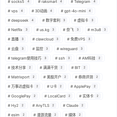
#
socks5
#
raksmart
#
Telegram
4
4
4
#
vps
#
3D动画
#
gpt-4o-mini
4
4
4
#
deepseek
#
数字套利
#
虚拟卡
4
3
3
#
Netflix
#
us.kg
#
奈飞
#
m3u8
3
3
3
3
#
直播
#
clawcloud
#
免费VPS
3
3
3
#
云盘
#
监控
#
wireguard
3
3
3
#
telegram使用技巧
#
ssh
#
AM科技
3
3
2
#
技术分享
#
满满干货
#
BIT
2
2
2
#
Matrixport
#
美股开户
#
券商评测
2
2
2
#
万事达虚拟卡
#
U卡
#
ApplePay
2
2
2
#
GooglePay
#
LocalCard
#
实体卡
2
2
2
#
Hy2
#
AnyTLS
#
Claude
2
2
2
#
esim
#
漫游流量
#
媒体
2
2
2