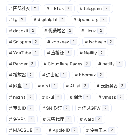
#
国际社交
#
TikTok
#
telegram
2
2
2
#
tg
#
digitalplat
#
dpdns.org
2
2
2
#
dnsexit
#
优选域名
#
Linux
2
2
2
#
Snippets
#
kookeey
#
lycheeip
2
2
2
#
YouTube
#
直播源
#
Netlify
2
2
2
#
Render
#
Cloudflare Pages
#
netlify
2
2
2
#
播放器
#
迪士尼
#
hbomax
2
2
2
#
网盘
#
alist
#
AList
#
云服务器
2
2
2
2
#
nezha
#
x-ui
#
保活
#
vmess
2
2
2
2
#
苹果ID
#
SNI伪装
#
绕过GFW
2
2
2
#
免VPN
#
无需代理
#
warp
2
2
2
#
MAQSUE
#
Apple ID
#
免费工具
2
2
2