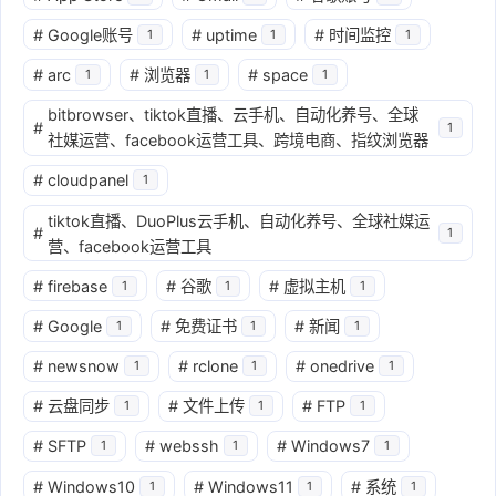
#
Google账号
#
uptime
#
时间监控
1
1
1
#
arc
#
浏览器
#
space
1
1
1
bitbrowser、tiktok直播、云手机、自动化养号、全球
#
1
社媒运营、facebook运营工具、跨境电商、指纹浏览器
#
cloudpanel
1
tiktok直播、DuoPlus云手机、自动化养号、全球社媒运
#
1
营、facebook运营工具
#
firebase
#
谷歌
#
虚拟主机
1
1
1
#
Google
#
免费证书
#
新闻
1
1
1
#
newsnow
#
rclone
#
onedrive
1
1
1
#
云盘同步
#
文件上传
#
FTP
1
1
1
#
SFTP
#
webssh
#
Windows7
1
1
1
#
Windows10
#
Windows11
#
系统
1
1
1