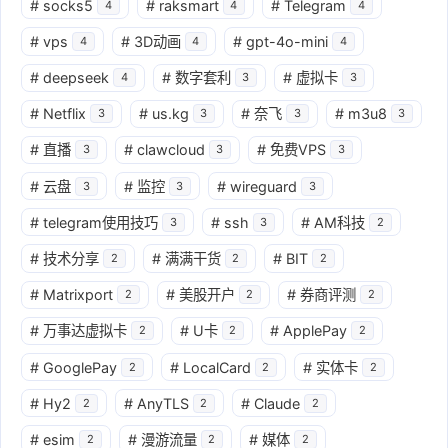
#
socks5
#
raksmart
#
Telegram
4
4
4
#
vps
#
3D动画
#
gpt-4o-mini
4
4
4
#
deepseek
#
数字套利
#
虚拟卡
4
3
3
#
Netflix
#
us.kg
#
奈飞
#
m3u8
3
3
3
3
#
直播
#
clawcloud
#
免费VPS
3
3
3
#
云盘
#
监控
#
wireguard
3
3
3
#
telegram使用技巧
#
ssh
#
AM科技
3
3
2
#
技术分享
#
满满干货
#
BIT
2
2
2
#
Matrixport
#
美股开户
#
券商评测
2
2
2
#
万事达虚拟卡
#
U卡
#
ApplePay
2
2
2
#
GooglePay
#
LocalCard
#
实体卡
2
2
2
#
Hy2
#
AnyTLS
#
Claude
2
2
2
#
esim
#
漫游流量
#
媒体
2
2
2