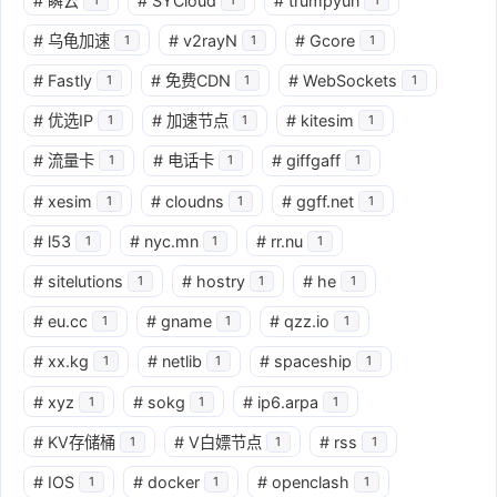
#
瞬云
#
SYCloud
#
trumpyun
#
乌龟加速
#
v2rayN
#
Gcore
1
1
1
#
Fastly
#
免费CDN
#
WebSockets
1
1
1
#
优选IP
#
加速节点
#
kitesim
1
1
1
#
流量卡
#
电话卡
#
giffgaff
1
1
1
#
xesim
#
cloudns
#
ggff.net
1
1
1
#
l53
#
nyc.mn
#
rr.nu
1
1
1
#
sitelutions
#
hostry
#
he
1
1
1
#
eu.cc
#
gname
#
qzz.io
1
1
1
#
xx.kg
#
netlib
#
spaceship
1
1
1
#
xyz
#
sokg
#
ip6.arpa
1
1
1
#
KV存储桶
#
V白嫖节点
#
rss
1
1
1
#
IOS
#
docker
#
openclash
1
1
1