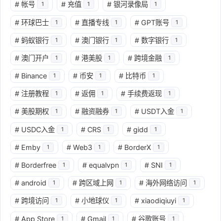
#
帐号
#
充值
#
银河录像局
1
1
1
#
环球巴士
#
直播专线
#
GPT账号
1
1
1
#
蚂蚁银行
#
澳门银行
#
数字银行
1
1
1
#
澳门开户
#
港美股
#
跨境金融
1
1
1
#
Binance
#
币安
#
比特币
1
1
1
#
注册教程
#
返佣
#
手续费返现
1
1
1
#
美股期权
#
融资融券
#
USDT入金
1
1
1
#
USDC入金
#
CRS
#
gidd
1
1
1
#
Emby
#
Web3
#
BorderX
1
1
1
#
Borderfree
#
equalvpn
#
SNI
1
1
1
#
android
#
跨区域上网
#
海外网络访问
1
1
1
#
跨境访问
#
小地球仪
#
xiaodiqiuyi
1
1
1
#
App Store
#
Gmail
#
谷歌账号
1
1
1