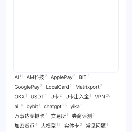
11
2
2
2
AI
AM科技
ApplePay
BIT
2
2
2
GooglePay
LocalCard
Matrixport
1
4
2
1
26
OKX
USDT
U卡
U卡出入金
VPN
14
1
25
1
ai
bybit
chatgpt
yika
2
1
2
万事达虚拟卡
交易所
券商评测
4
12
2
1
加密货币
大模型
实体卡
常见问题