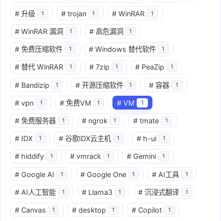
#
升级
#
trojan
#
WinRAR
1
1
1
#
WinRAR 漏洞
#
高危漏洞
1
1
#
免费压缩软件
#
Windows 替代软件
1
1
#
替代 WinRAR
#
7zip
#
PeaZip
1
1
1
#
Bandizip
#
开源压缩软件
#
容器
1
1
1
#
vpn
#
免费VM
#
VM
1
1
1
#
免费服务器
#
ngrok
#
tmate
1
1
1
#
IDX
#
谷歌IDX云主机
#
h-ui
1
1
1
#
hiddify
#
vmrack
#
Gemini
1
1
1
#
Google AI
#
Google One
#
AI工具
1
1
1
#
AI人工智能
#
Llama3
#
沉浸式翻译
1
1
1
#
Canvas
#
desktop
#
Copilot
1
1
1