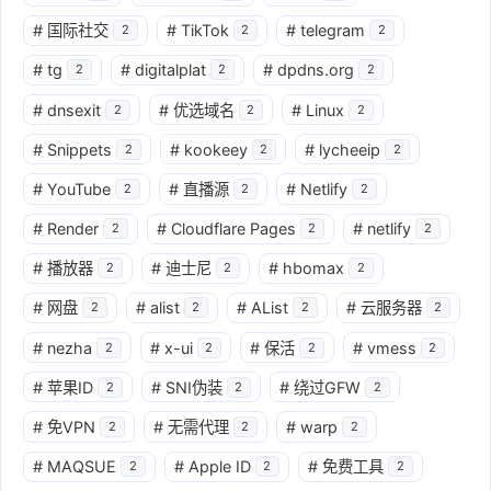
#
国际社交
#
TikTok
#
telegram
2
2
2
#
tg
#
digitalplat
#
dpdns.org
2
2
2
#
dnsexit
#
优选域名
#
Linux
2
2
2
#
Snippets
#
kookeey
#
lycheeip
2
2
2
#
YouTube
#
直播源
#
Netlify
2
2
2
#
Render
#
Cloudflare Pages
#
netlify
2
2
2
#
播放器
#
迪士尼
#
hbomax
2
2
2
#
网盘
#
alist
#
AList
#
云服务器
2
2
2
2
#
nezha
#
x-ui
#
保活
#
vmess
2
2
2
2
#
苹果ID
#
SNI伪装
#
绕过GFW
2
2
2
#
免VPN
#
无需代理
#
warp
2
2
2
#
MAQSUE
#
Apple ID
#
免费工具
2
2
2