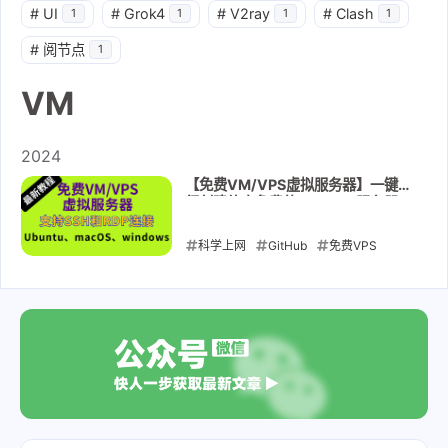
#
UI
#
Grok4
#
V2ray
#
Clash
1
1
1
1
#
阅节点
1
VM
2024
【免费VM/VPS虚拟服务器】一键运
行创建终身免费的VM/VPS服务器,
支持SSH和RDP连接Ubuntu、
macOS、windows三大系统
科学上网
GitHub
免费VPS
VPS
免费VM
VM
免费服务
器
ngrok
tmate
2024-09-11