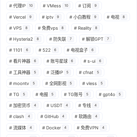
#
代理IP
#
VMess
#
订阅
10
10
9
#
Vercel
#
iptv
#
小白教程
#
电视
9
9
9
8
#
VPS
#
免费vps
#
Reality
8
8
8
#
Hysteria2
#
防失联
#
解锁GPT
8
7
7
#
1101
#
522
#
电视盒子
6
6
6
#
看片神器
#
账号星球
#
s-ui
6
6
6
#
工具神器
#
泛播IP
#
cfnat
5
5
5
#
moontv
#
全网影视
#
vless
5
5
5
#
TG
#
电报
#
TG账号
#
gpt4o
5
5
5
5
#
加密货币
#
USDT
#
专线
4
4
4
#
clash
#
GitHub
#
软路由
4
4
4
#
流媒体
#
Docker
#
免费VPN
4
4
4