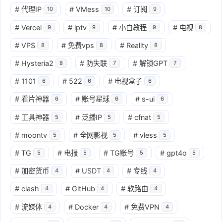
#
代理IP
#
VMess
#
订阅
10
10
9
#
Vercel
#
iptv
#
小白教程
#
电视
9
9
9
8
#
VPS
#
免费vps
#
Reality
8
8
8
#
Hysteria2
#
防失联
#
解锁GPT
8
7
7
#
1101
#
522
#
电视盒子
6
6
6
#
看片神器
#
账号星球
#
s-ui
6
6
6
#
工具神器
#
泛播IP
#
cfnat
5
5
5
#
moontv
#
全网影视
#
vless
5
5
5
#
TG
#
电报
#
TG账号
#
gpt4o
5
5
5
5
#
加密货币
#
USDT
#
专线
4
4
4
#
clash
#
GitHub
#
软路由
4
4
4
#
流媒体
#
Docker
#
免费VPN
4
4
4