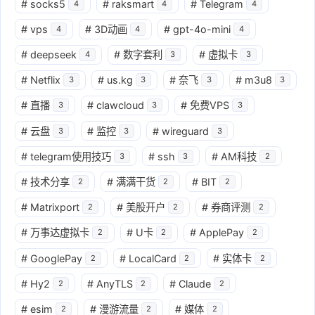
#
socks5
#
raksmart
#
Telegram
4
4
4
#
vps
#
3D动画
#
gpt-4o-mini
4
4
4
#
deepseek
#
数字套利
#
虚拟卡
4
3
3
#
Netflix
#
us.kg
#
奈飞
#
m3u8
3
3
3
3
#
直播
#
clawcloud
#
免费VPS
3
3
3
#
云盘
#
监控
#
wireguard
3
3
3
#
telegram使用技巧
#
ssh
#
AM科技
3
3
2
#
技术分享
#
满满干货
#
BIT
2
2
2
#
Matrixport
#
美股开户
#
券商评测
2
2
2
#
万事达虚拟卡
#
U卡
#
ApplePay
2
2
2
#
GooglePay
#
LocalCard
#
实体卡
2
2
2
#
Hy2
#
AnyTLS
#
Claude
2
2
2
#
esim
#
漫游流量
#
媒体
2
2
2