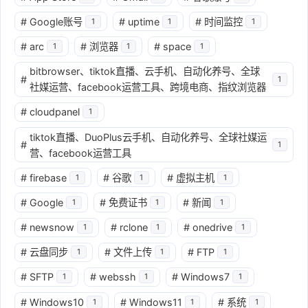
#
Google账号
#
uptime
#
时间监控
1
1
1
#
arc
#
浏览器
#
space
1
1
1
bitbrowser、tiktok直播、云手机、自动化养号、全球
#
1
社媒运营、facebook运营工具、跨境电商、指纹浏览器
#
cloudpanel
1
tiktok直播、DuoPlus云手机、自动化养号、全球社媒运
#
1
营、facebook运营工具
#
firebase
#
谷歌
#
虚拟主机
1
1
1
#
Google
#
免费证书
#
新闻
1
1
1
#
newsnow
#
rclone
#
onedrive
1
1
1
#
云盘同步
#
文件上传
#
FTP
1
1
1
#
SFTP
#
webssh
#
Windows7
1
1
1
#
Windows10
#
Windows11
#
系统
1
1
1