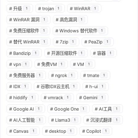
#
升级
#
trojan
#
WinRAR
1
1
1
#
WinRAR 漏洞
#
高危漏洞
1
1
#
免费压缩软件
#
Windows 替代软件
1
1
#
替代 WinRAR
#
7zip
#
PeaZip
1
1
1
#
Bandizip
#
开源压缩软件
#
容器
1
1
1
#
vpn
#
免费VM
#
VM
1
1
1
#
免费服务器
#
ngrok
#
tmate
1
1
1
#
IDX
#
谷歌IDX云主机
#
h-ui
1
1
1
#
hiddify
#
vmrack
#
Gemini
1
1
1
#
Google AI
#
Google One
#
AI工具
1
1
1
#
AI人工智能
#
Llama3
#
沉浸式翻译
1
1
1
#
Canvas
#
desktop
#
Copilot
1
1
1