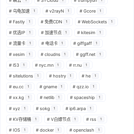
#
瞬云
#
SYCloud
#
trumpyun
#
乌龟加速
#
v2rayN
#
Gcore
1
1
1
#
Fastly
#
免费CDN
#
WebSockets
1
1
1
#
优选IP
#
加速节点
#
kitesim
1
1
1
#
流量卡
#
电话卡
#
giffgaff
1
1
1
#
xesim
#
cloudns
#
ggff.net
1
1
1
#
l53
#
nyc.mn
#
rr.nu
1
1
1
#
sitelutions
#
hostry
#
he
1
1
1
#
eu.cc
#
gname
#
qzz.io
1
1
1
#
xx.kg
#
netlib
#
spaceship
1
1
1
#
xyz
#
sokg
#
ip6.arpa
1
1
1
#
KV存储桶
#
V白嫖节点
#
rss
1
1
1
#
IOS
#
docker
#
openclash
1
1
1