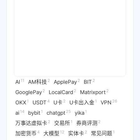
11
2
2
2
AI
AM科技
ApplePay
BIT
2
2
2
GooglePay
LocalCard
Matrixport
1
4
2
1
26
OKX
USDT
U卡
U卡出入金
VPN
14
1
25
1
ai
bybit
chatgpt
yika
2
1
2
万事达虚拟卡
交易所
券商评测
4
12
2
1
加密货币
大模型
实体卡
常见问题