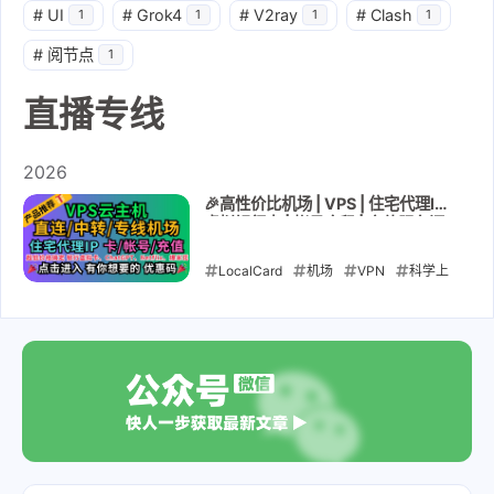
#
UI
#
Grok4
#
V2ray
#
Clash
1
1
1
1
#
阅节点
1
直播专线
2026
🎉高性价比机场 | VPS | 住宅代理IP |
虚拟银行卡 | 帐号合租 | 充值服务汇
总 🎁点击进入领取优惠码🎉
LocalCard
机场
VPN
科学上
网
解锁GPT
静态住宅IP
kookeey
lycheeip
流媒体
VPS
直连机场
中转机场
专线
机场
动态代理IP
raksmart
卡
帐号
充值
银河录像局
环球巴
士
直播专线
苹果ID
GPT账号