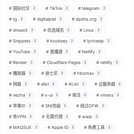
#
国际社交
#
TikTok
#
telegram
2
2
2
#
tg
#
digitalplat
#
dpdns.org
2
2
2
#
dnsexit
#
优选域名
#
Linux
2
2
2
#
Snippets
#
kookeey
#
lycheeip
2
2
2
#
YouTube
#
直播源
#
Netlify
2
2
2
#
Render
#
Cloudflare Pages
#
netlify
2
2
2
#
播放器
#
迪士尼
#
hbomax
2
2
2
#
网盘
#
alist
#
AList
#
云服务器
2
2
2
2
#
nezha
#
x-ui
#
保活
#
vmess
2
2
2
2
#
苹果ID
#
SNI伪装
#
绕过GFW
2
2
2
#
免VPN
#
无需代理
#
warp
2
2
2
#
MAQSUE
#
Apple ID
#
免费工具
2
2
2