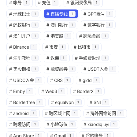
#
帐号
#
充值
#
银河录像局
1
1
1
#
环球巴士
#
直播专线
#
GPT账号
1
1
1
#
蚂蚁银行
#
澳门银行
#
数字银行
1
1
1
#
澳门开户
#
港美股
#
跨境金融
1
1
1
#
Binance
#
币安
#
比特币
1
1
1
#
注册教程
#
返佣
#
手续费返现
1
1
1
#
美股期权
#
融资融券
#
USDT入金
1
1
1
#
USDC入金
#
CRS
#
gidd
1
1
1
#
Emby
#
Web3
#
BorderX
1
1
1
#
Borderfree
#
equalvpn
#
SNI
1
1
1
#
android
#
跨区域上网
#
海外网络访问
1
1
1
#
跨境访问
#
小地球仪
#
xiaodiqiuyi
1
1
1
#
App Store
#
Gmail
#
谷歌账号
1
1
1