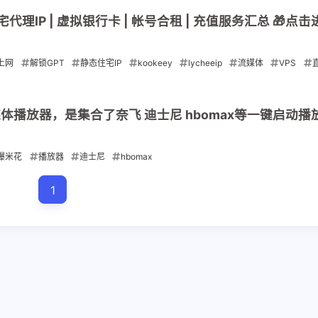
 住宅代理IP | 虚拟银行卡 | 帐号合租 | 充值服务汇总 🎁点
上网
解锁GPT
静态住宅IP
kookeey
lycheeip
流媒体
VPS
raksmart
卡
帐号
充值
银河录像局
环球巴士
直播专线
苹果
播放器，是集合了奈飞 迪士尼 hbomax等一键启动播
爆米花
播放器
迪士尼
hbomax
1