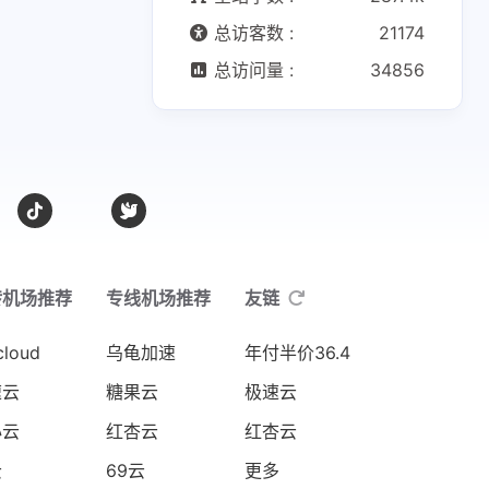
总访客数 :
21174
总访问量 :
34856
转机场推荐
专线机场推荐
友链
cloud
乌龟加速
年付半价36.4
速云
糖果云
极速云
心云
红杏云
红杏云
云
69云
更多