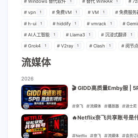
#
Windows 替代软件
#
替代 WinRAR
#
7z
1
1
#
vpn
#
免费VM
#
VM
#
免费服务
1
1
1
#
h-ui
#
hiddify
#
vmrack
#
Gemi
1
1
1
#
AI人工智能
#
Llama3
#
沉浸式翻译
1
1
1
#
Grok4
#
V2ray
#
Clash
#
阅节
1
1
1
流媒体
2026
🎬 GIDD高质量Emby服 
付$8.55 日均$0.03
奈飞
流媒体
播放器
迪士尼
2026-08-01
🔥Netflix奈飞共享
账号指南
Netflix
奈飞
流媒体
会员订