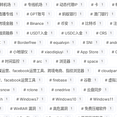
转机场
#
专线机场
#
动态代理IP
#
卡
#
1
1
1
1
兴趣点
直播专线
#
GPT账号
#
蚂蚁银行
#
澳门银行
1
1
1
1
寻找你感兴趣的领域
跨境金融
#
Binance
#
币安
#
比特币
#
注
1
1
1
1
确
融资融券
#
USDT入金
#
USDC入金
#
CRS
1
1
1
1
11
2
2
2
AI
AM科技
ApplePay
BIT
X
#
Borderfree
#
equalvpn
#
SNI
#
and
1
1
1
1
2
1
4
2
Matrixport
OKX
USDT
U卡
#
小地球仪
#
xiaodiqiuyi
#
App Store
#
1
1
1
1
1
25
1
bybit
chatgpt
yika
万事达
#
时间监控
#
arc
#
浏览器
#
space
1
1
1
1
4
12
2
球社媒运营、facebook运营工具、跨境电商、指纹浏览器
#
cloudpan
加密货币
大模型
实体卡
常见
1
、facebook运营工具
#
firebase
#
谷歌
#
虚拟
1
1
1
3
1
11
数字套利
数字货币
机场
满满
wsnow
#
rclone
#
onedrive
#
云盘同步
1
1
1
1
1
2
14
稳定币入金
美股开户
节点
虚
sh
#
Windows7
#
Windows10
#
Windows11
1
1
1
1
1
7
资产配置
金融科技
防失联
#
WinRAR 漏洞
#
高危漏洞
#
免费压缩软件
1
1
1
1
八月 2026
七月 2026