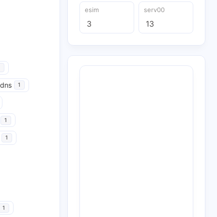
esim
serv00
3
13
udns
1
1
1
1