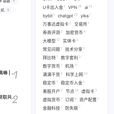
1
14
篇
篇
#
容器
1
1
26
14
U卡出入金
VPN
ai
主机
1
1
25
1
二月 2026
一月 2026
bybit
chatgpt
yika
1
3
篇
篇
2
1
万事达虚拟卡
交易所
2
4
券商评测
加密货币
12
2
大模型
实体卡
1
2
常见问题
技术分享
1
3
拜比特
数字套利
1
11
数字货币
机场
1
峰 | 年
2
53
满满干货
科学上网
1
1
稳定币
稳定币入金
2
14
3
美股开户
节点
虚拟卡
2
新获取共享
1
9
1
虚拟货币
订阅
资产配置
1
7
金融科技
防失联