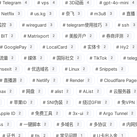
#
Telegram
#
vps
#
3D动画
#
gpt-4o-mini
4
4
4
4
Netflix
#
us.kg
#
奈飞
#
m3u8
#
直播
3
3
3
3
监控
#
wireguard
#
telegram使用技巧
#
ssh
3
3
3
3
BIT
#
Matrixport
#
美股开户
#
券商评测
2
2
2
2
#
GooglePay
#
LocalCard
#
实体卡
#
Hy2
2
2
2
2
流量
#
媒体
#
国际社交
#
TikTok
#
tele
2
2
2
2
nsexit
#
优选域名
#
Linux
#
Snippets
2
2
2
2
#
直播源
#
Netlify
#
Render
#
Cloudflare Page
2
2
2
max
#
网盘
#
alist
#
AList
#
云服务器
2
2
2
2
2
#
苹果ID
#
SNI伪装
#
绕过GFW
#
免VPN
2
2
2
pple ID
#
免费工具
#
3x-ui
#
Argo Tunnel
2
2
2
2
ss
#
一键脚本
#
多域名
#
多协议
#
内网
2
2
2
2
#
证书
#
tls
#
常见问题
#
U卡出入金
2
2
1
1