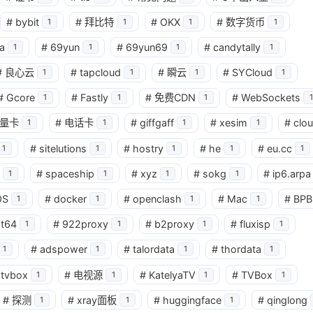
#
bybit
#
拜比特
#
OKX
#
数字货币
1
1
1
1
a
#
69yun
#
69yun69
#
candytally
1
1
1
1
#
良心云
#
tapcloud
#
瞬云
#
SYCloud
1
1
1
1
#
Gcore
#
Fastly
#
免费CDN
#
WebSockets
1
1
1
1
量卡
#
电话卡
#
giffgaff
#
xesim
#
clo
1
1
1
1
#
sitelutions
#
hostry
#
he
#
eu.cc
1
1
1
1
1
#
spaceship
#
xyz
#
sokg
#
ip6.arpa
1
1
1
1
OS
#
docker
#
openclash
#
Mac
#
BPB
1
1
1
1
at64
#
922proxy
#
b2proxy
#
fluxisp
1
1
1
1
#
adspower
#
talordata
#
thordata
1
1
1
1
tvbox
#
电视源
#
KatelyaTV
#
TVBox
1
1
1
1
#
探测
#
xray面板
#
huggingface
#
qinglong
1
1
1