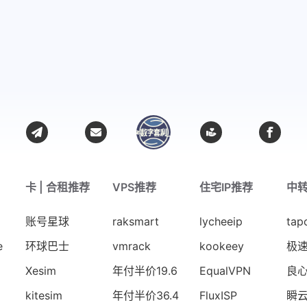
卡 | 合租推荐
VPS推荐
住宅IP推荐
中
账号星球
raksmart
lycheeip
tap
e
环球巴士
vmrack
kookeey
极
Xesim
年付半价19.6
EqualVPN
良
kitesim
年付半价36.4
FluxISP
瞬