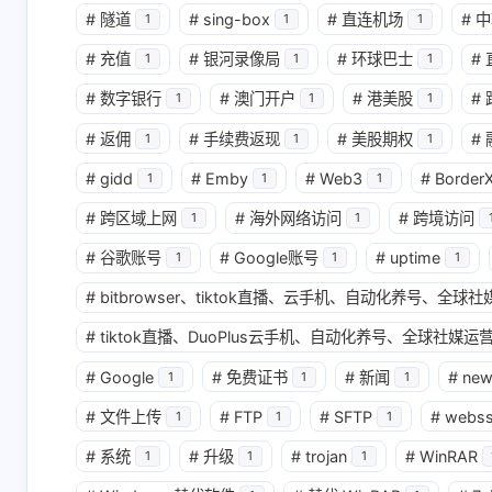
#
隧道
#
sing-box
#
直连机场
#
中
1
1
1
互动
#
充值
#
银河录像局
#
环球巴士
#
1
1
1
最新评论
#
数字银行
#
澳门开户
#
港美股
#
1
1
1
无法获取评论，请确认相关配置是否正
#
返佣
#
手续费返现
#
美股期权
#
1
1
1
#
gidd
#
Emby
#
Web3
#
Border
1
1
1
#
跨区域上网
#
海外网络访问
#
跨境访问
1
1
#
谷歌账号
#
Google账号
#
uptime
1
1
1
#
bitbrowser、tiktok直播、云手机、自动化养号、全
#
tiktok直播、DuoPlus云手机、自动化养号、全球社媒运营
#
Google
#
免费证书
#
新闻
#
ne
1
1
1
#
文件上传
#
FTP
#
SFTP
#
webs
1
1
1
#
系统
#
升级
#
trojan
#
WinRAR
1
1
1