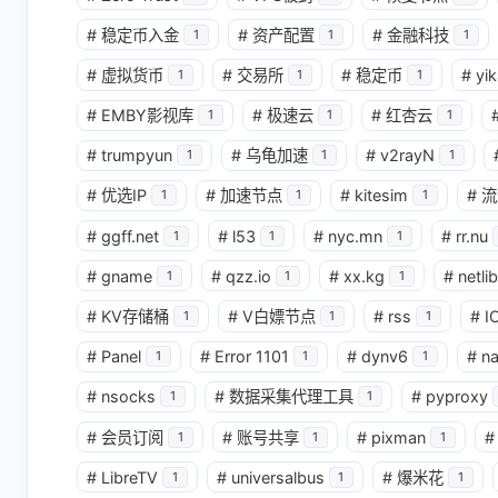
#
稳定币入金
#
资产配置
#
金融科技
1
1
1
#
虚拟货币
#
交易所
#
稳定币
#
yik
1
1
1
#
EMBY影视库
#
极速云
#
红杏云
1
1
1
#
trumpyun
#
乌龟加速
#
v2rayN
1
1
1
#
优选IP
#
加速节点
#
kitesim
#
流
1
1
1
#
ggff.net
#
l53
#
nyc.mn
#
rr.nu
1
1
1
#
gname
#
qzz.io
#
xx.kg
#
netlib
1
1
1
#
KV存储桶
#
V白嫖节点
#
rss
#
I
1
1
1
#
Panel
#
Error 1101
#
dynv6
#
n
1
1
1
#
nsocks
#
数据采集代理工具
#
pyproxy
1
1
#
会员订阅
#
账号共享
#
pixman
#
1
1
1
#
LibreTV
#
universalbus
#
爆米花
1
1
1