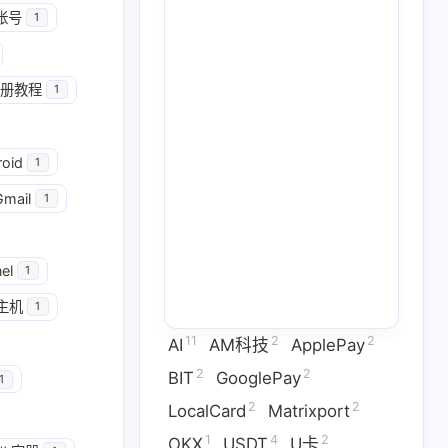
帐号
1
册教程
1
2
2
GooglePay
LocalCard
roid
1
1
26
14
U卡出入金
VPN
ai
Gmail
1
2
1
2
虚拟卡
交易所
券商评测
1
2
1
el
问题
技术分享
拜比特
1
主机
1
2
53
1
干货
科学上网
稳定币
11
2
2
AI
AM科技
ApplePay
3
1
9
拟卡
虚拟货币
订阅
2
2
BIT
GooglePay
1
2
2
LocalCard
Matrixport
六月 2026
五月 2026
1
4
2
OKX
USDT
U卡