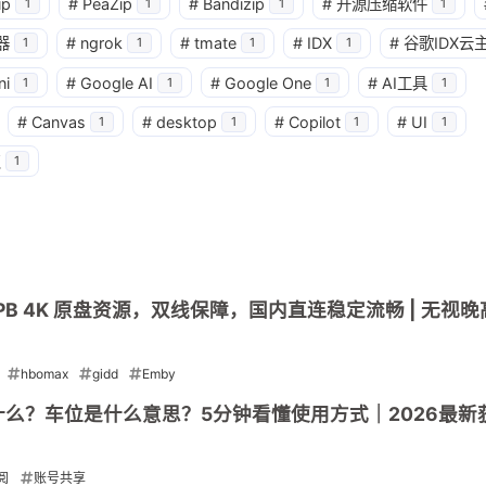
3
1
篇
篇
ip
#
PeaZip
#
Bandizip
#
开源压缩软件
1
1
1
1
器
#
ngrok
#
tmate
#
IDX
#
谷歌IDX云
1
1
1
1
四月 2026
三月 2026
ni
#
Google AI
#
Google One
#
AI工具
1
1
1
1
4
3
篇
篇
#
Canvas
#
desktop
#
Copilot
#
UI
1
1
1
1
点
1
| 5PB 4K 原盘资源，双线保障，国内直连稳定流畅 | 无视晚高
hbomax
gidd
Emby
账号是什么？车位是什么意思？5分钟看懂使用方式｜2026最
阅
账号共享