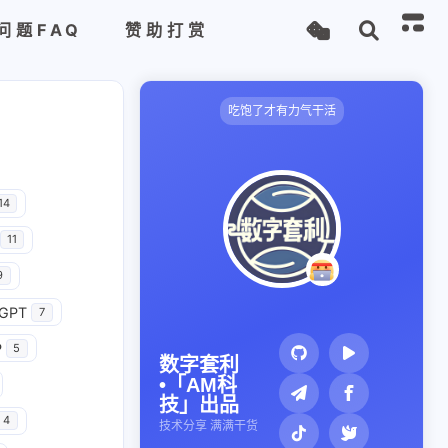
问题FAQ
赞助打赏
吃饱了才有力气干活
14
11
9
GPT
7
P
5
数字套利
•「AM科
技」出品
4
技术分享 满满干货