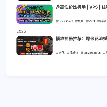
2026-06-19
🎉高性价比机场 | VPS |
优惠码🎉
LocalCard
机场
VPN
科学
中转机场
专线机场
动态代理IP
2025
账号
播放神器推荐：爆米花流媒体
观影神器！
2026-03-22
奈飞
流媒体
universalbus
2025-05-25