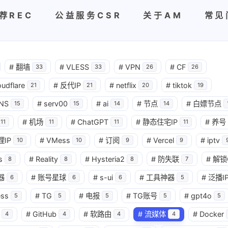
荐REC
公益服务CSR
关于AM
常见
#
翻墙
#
VLESS
#
VPN
#
CF
33
33
26
26
oudflare
#
反代IP
#
netflix
#
tiktok
21
21
20
19
NS
#
serv00
#
ai
#
节点
#
白嫖节点
15
15
14
14
#
机场
#
ChatGPT
#
静态住宅IP
#
养号
11
11
11
11
理IP
#
VMess
#
订阅
#
Vercel
#
iptv
10
10
9
9
s
#
Reality
#
Hysteria2
#
防失联
#
解锁
8
8
8
7
器
#
账号星球
#
s-ui
#
工具神器
#
泛播I
6
6
6
5
ess
#
TG
#
电报
#
TG账号
#
gpt4o
5
5
5
5
5
#
GitHub
#
软路由
#
流媒体
#
Docker
4
4
4
4