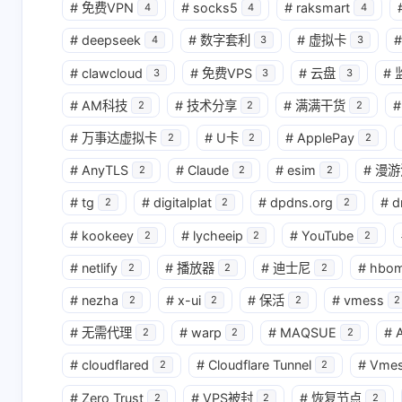
#
免费VPN
#
socks5
#
raksmart
4
4
4
#
deepseek
#
数字套利
#
虚拟卡
#
4
3
3
#
clawcloud
#
免费VPS
#
云盘
#
3
3
3
#
AM科技
#
技术分享
#
满满干货
#
2
2
2
#
万事达虚拟卡
#
U卡
#
ApplePay
2
2
2
#
AnyTLS
#
Claude
#
esim
#
漫游
2
2
2
#
tg
#
digitalplat
#
dpdns.org
#
d
2
2
2
#
kookeey
#
lycheeip
#
YouTube
2
2
2
#
netlify
#
播放器
#
迪士尼
#
hbo
2
2
2
#
nezha
#
x-ui
#
保活
#
vmess
2
2
2
2
#
无需代理
#
warp
#
MAQSUE
#
A
2
2
2
#
cloudflared
#
Cloudflare Tunnel
#
Vme
2
2
#
Zero Trust
#
VPS被封
#
恢复节点
2
2
2