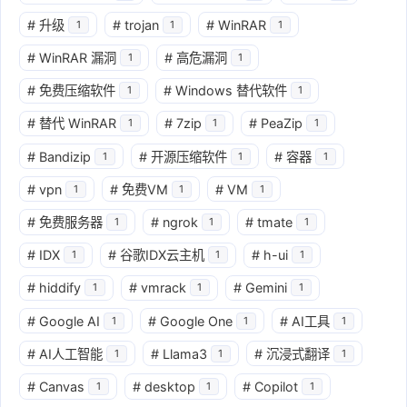
#
升级
#
trojan
#
WinRAR
1
1
1
#
WinRAR 漏洞
#
高危漏洞
1
1
#
免费压缩软件
#
Windows 替代软件
1
1
#
替代 WinRAR
#
7zip
#
PeaZip
1
1
1
#
Bandizip
#
开源压缩软件
#
容器
1
1
1
#
vpn
#
免费VM
#
VM
1
1
1
#
免费服务器
#
ngrok
#
tmate
1
1
1
#
IDX
#
谷歌IDX云主机
#
h-ui
1
1
1
#
hiddify
#
vmrack
#
Gemini
1
1
1
#
Google AI
#
Google One
#
AI工具
1
1
1
#
AI人工智能
#
Llama3
#
沉浸式翻译
1
1
1
#
Canvas
#
desktop
#
Copilot
1
1
1