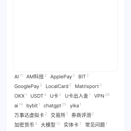
11
2
2
2
AI
AM科技
ApplePay
BIT
2
2
2
GooglePay
LocalCard
Matrixport
1
4
2
1
26
OKX
USDT
U卡
U卡出入金
VPN
14
1
25
1
ai
bybit
chatgpt
yika
2
1
2
万事达虚拟卡
交易所
券商评测
4
12
2
1
加密货币
大模型
实体卡
常见问题