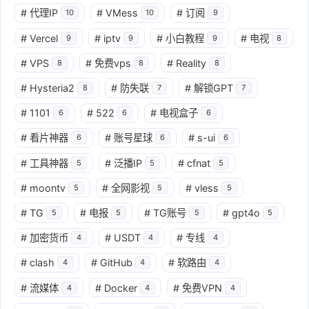
#
代理IP
#
VMess
#
订阅
10
10
9
#
Vercel
#
iptv
#
小白教程
#
电视
9
9
9
8
#
VPS
#
免费vps
#
Reality
8
8
8
#
Hysteria2
#
防失联
#
解锁GPT
8
7
7
#
1101
#
522
#
电视盒子
6
6
6
#
看片神器
#
账号星球
#
s-ui
6
6
6
#
工具神器
#
泛播IP
#
cfnat
5
5
5
#
moontv
#
全网影视
#
vless
5
5
5
#
TG
#
电报
#
TG账号
#
gpt4o
5
5
5
5
#
加密货币
#
USDT
#
专线
4
4
4
#
clash
#
GitHub
#
软路由
4
4
4
#
流媒体
#
Docker
#
免费VPN
4
4
4