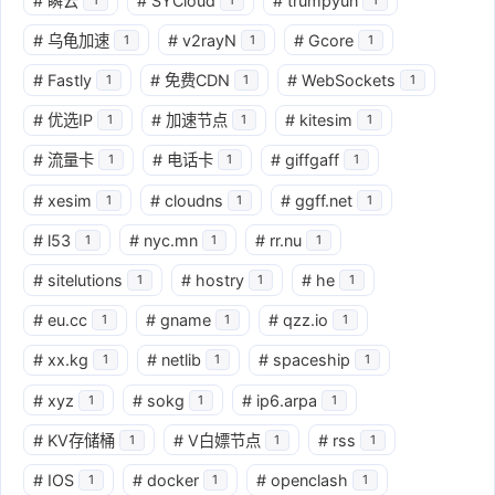
#
瞬云
#
SYCloud
#
trumpyun
#
乌龟加速
#
v2rayN
#
Gcore
1
1
1
#
Fastly
#
免费CDN
#
WebSockets
1
1
1
#
优选IP
#
加速节点
#
kitesim
1
1
1
#
流量卡
#
电话卡
#
giffgaff
1
1
1
#
xesim
#
cloudns
#
ggff.net
1
1
1
#
l53
#
nyc.mn
#
rr.nu
1
1
1
#
sitelutions
#
hostry
#
he
1
1
1
#
eu.cc
#
gname
#
qzz.io
1
1
1
#
xx.kg
#
netlib
#
spaceship
1
1
1
#
xyz
#
sokg
#
ip6.arpa
1
1
1
#
KV存储桶
#
V白嫖节点
#
rss
1
1
1
#
IOS
#
docker
#
openclash
1
1
1