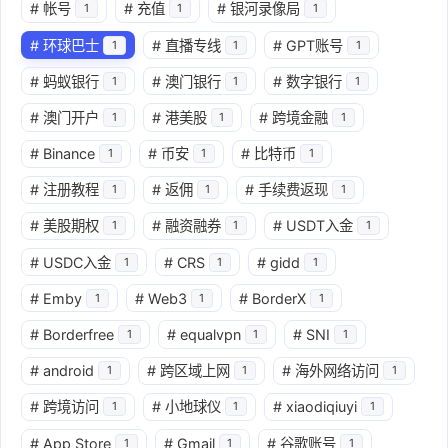
#
帐号
#
充值
#
银河录像局
1
1
1
#
环球巴士
#
直播专线
#
GPT账号
1
1
1
#
蚂蚁银行
#
澳门银行
#
数字银行
1
1
1
#
澳门开户
#
港美股
#
跨境金融
1
1
1
#
Binance
#
币安
#
比特币
1
1
1
#
注册教程
#
返佣
#
手续费返现
1
1
1
#
美股期权
#
融资融券
#
USDT入金
1
1
1
#
USDC入金
#
CRS
#
gidd
1
1
1
#
Emby
#
Web3
#
BorderX
1
1
1
#
Borderfree
#
equalvpn
#
SNI
1
1
1
#
android
#
跨区域上网
#
海外网络访问
1
1
1
#
跨境访问
#
小地球仪
#
xiaodiqiuyi
1
1
1
#
App Store
#
Gmail
#
谷歌账号
1
1
1