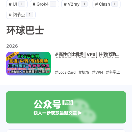
#
UI
#
Grok4
#
V2ray
#
Clash
1
1
1
1
#
阅节点
1
环球巴士
2026
🎉高性价比机场 | VPS | 住宅代理IP |
虚拟银行卡 | 帐号合租 | 充值服务汇
总 🎁点击进入领取优惠码🎉
LocalCard
机场
VPN
科学上
网
解锁GPT
静态住宅IP
kookeey
lycheeip
流媒体
VPS
直连机场
中转机场
专线
机场
动态代理IP
raksmart
卡
帐号
充值
银河录像局
环球巴
士
直播专线
苹果ID
GPT账号