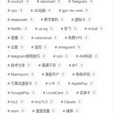
#
socks5
#
raksmart
#
Telegram
4
4
4
#
vps
#
3D动画
#
gpt-4o-mini
4
4
4
#
deepseek
#
数字套利
#
虚拟卡
4
3
3
#
Netflix
#
us.kg
#
奈飞
#
m3u8
3
3
3
3
#
直播
#
clawcloud
#
免费VPS
3
3
3
#
云盘
#
监控
#
wireguard
3
3
3
#
telegram使用技巧
#
ssh
#
AM科技
3
3
2
#
技术分享
#
满满干货
#
BIT
2
2
2
#
Matrixport
#
美股开户
#
券商评测
2
2
2
#
万事达虚拟卡
#
U卡
#
ApplePay
2
2
2
#
GooglePay
#
LocalCard
#
实体卡
2
2
2
#
Hy2
#
AnyTLS
#
Claude
2
2
2
#
esim
#
漫游流量
#
媒体
2
2
2