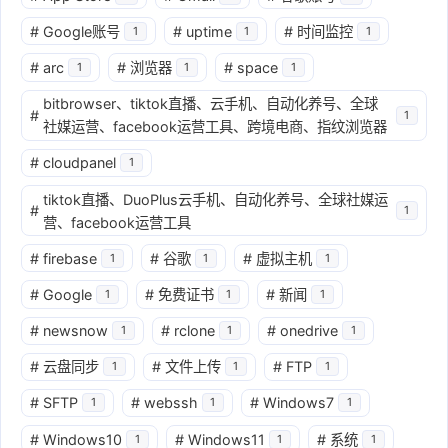
#
Google账号
#
uptime
#
时间监控
1
1
1
#
arc
#
浏览器
#
space
1
1
1
bitbrowser、tiktok直播、云手机、自动化养号、全球
#
1
社媒运营、facebook运营工具、跨境电商、指纹浏览器
#
cloudpanel
1
tiktok直播、DuoPlus云手机、自动化养号、全球社媒运
#
1
营、facebook运营工具
#
firebase
#
谷歌
#
虚拟主机
1
1
1
#
Google
#
免费证书
#
新闻
1
1
1
#
newsnow
#
rclone
#
onedrive
1
1
1
#
云盘同步
#
文件上传
#
FTP
1
1
1
#
SFTP
#
webssh
#
Windows7
1
1
1
#
Windows10
#
Windows11
#
系统
1
1
1