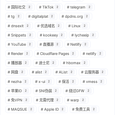
#
国际社交
#
TikTok
#
telegram
2
2
2
#
tg
#
digitalplat
#
dpdns.org
2
2
2
#
dnsexit
#
优选域名
#
Linux
2
2
2
#
Snippets
#
kookeey
#
lycheeip
2
2
2
#
YouTube
#
直播源
#
Netlify
2
2
2
#
Render
#
Cloudflare Pages
#
netlify
2
2
2
#
播放器
#
迪士尼
#
hbomax
2
2
2
#
网盘
#
alist
#
AList
#
云服务器
2
2
2
2
#
nezha
#
x-ui
#
保活
#
vmess
2
2
2
2
#
苹果ID
#
SNI伪装
#
绕过GFW
2
2
2
#
免VPN
#
无需代理
#
warp
2
2
2
#
MAQSUE
#
Apple ID
#
免费工具
2
2
2