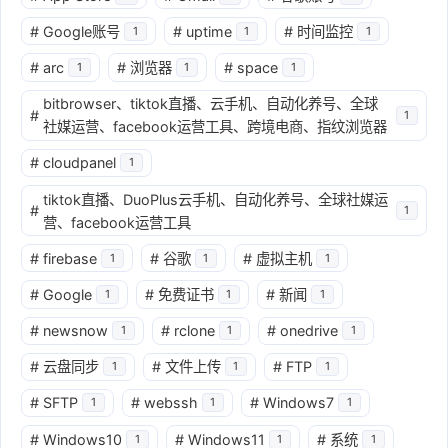
#
Google账号
#
uptime
#
时间监控
1
1
1
#
arc
#
浏览器
#
space
1
1
1
bitbrowser、tiktok直播、云手机、自动化养号、全球
#
1
社媒运营、facebook运营工具、跨境电商、指纹浏览器
#
cloudpanel
1
tiktok直播、DuoPlus云手机、自动化养号、全球社媒运
#
1
营、facebook运营工具
#
firebase
#
谷歌
#
虚拟主机
1
1
1
#
Google
#
免费证书
#
新闻
1
1
1
#
newsnow
#
rclone
#
onedrive
1
1
1
#
云盘同步
#
文件上传
#
FTP
1
1
1
#
SFTP
#
webssh
#
Windows7
1
1
1
#
Windows10
#
Windows11
#
系统
1
1
1