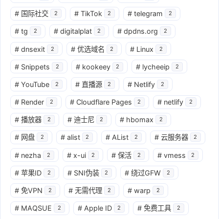
#
国际社交
#
TikTok
#
telegram
2
2
2
#
tg
#
digitalplat
#
dpdns.org
2
2
2
#
dnsexit
#
优选域名
#
Linux
2
2
2
#
Snippets
#
kookeey
#
lycheeip
2
2
2
#
YouTube
#
直播源
#
Netlify
2
2
2
#
Render
#
Cloudflare Pages
#
netlify
2
2
2
#
播放器
#
迪士尼
#
hbomax
2
2
2
#
网盘
#
alist
#
AList
#
云服务器
2
2
2
2
#
nezha
#
x-ui
#
保活
#
vmess
2
2
2
2
#
苹果ID
#
SNI伪装
#
绕过GFW
2
2
2
#
免VPN
#
无需代理
#
warp
2
2
2
#
MAQSUE
#
Apple ID
#
免费工具
2
2
2