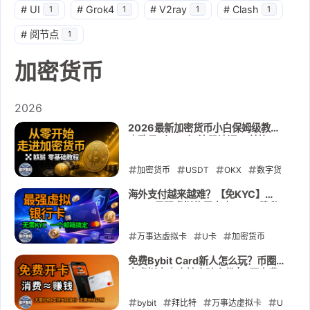
#
UI
#
Grok4
#
V2ray
#
Clash
1
1
1
1
#
阅节点
1
加密货币
2026
2026最新加密货币小白保姆级教程
｜欧易（OKX）注册认证、 兑换
USDT、购买人生第一笔比特币 | 全
流程实操
加密货币
USDT
OKX
数字货
币
虚拟货币
交易所
稳定币
海外支付越来越难？【免KYC】
2026最强虚拟信用卡｜USDT隐私
2026-05-26
充值｜订阅AI服务｜订阅流媒体｜海
外支付｜广告投放｜YIKA
万事达虚拟卡
U卡
加密货币
USDT
chatgpt
ApplePay
免费Bybit Card新人怎么玩？币圈神
卡虚拟卡｜支持大陆身份 | 0开卡费0
GooglePay
yika
年费0激活门槛 ｜无需地址证明｜教
你福利全拿走
bybit
2026-05-26
拜比特
万事达虚拟卡
U