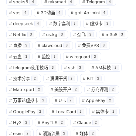
#
socks5
#
raksmart
#
Telegram
4
4
4
#
vps
#
3D动画
#
gpt-4o-mini
4
4
4
#
deepseek
#
数字套利
#
虚拟卡
4
3
3
#
Netflix
#
us.kg
#
奈飞
#
m3u8
3
3
3
3
#
直播
#
clawcloud
#
免费VPS
3
3
3
#
云盘
#
监控
#
wireguard
3
3
3
#
telegram使用技巧
#
ssh
#
AM科技
3
3
2
#
技术分享
#
满满干货
#
BIT
2
2
2
#
Matrixport
#
美股开户
#
券商评测
2
2
2
#
万事达虚拟卡
#
U卡
#
ApplePay
2
2
2
#
GooglePay
#
LocalCard
#
实体卡
2
2
2
#
Hy2
#
AnyTLS
#
Claude
2
2
2
#
esim
#
漫游流量
#
媒体
2
2
2