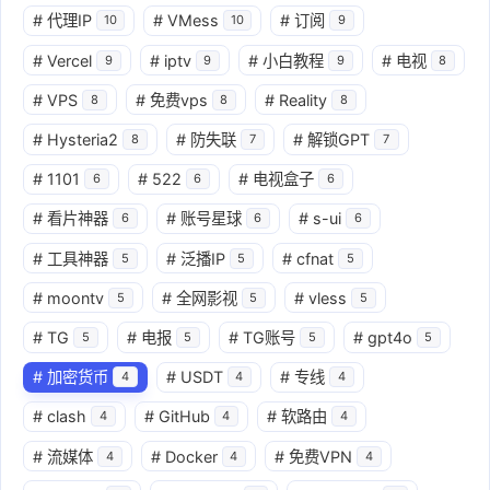
#
代理IP
#
VMess
#
订阅
10
10
9
#
Vercel
#
iptv
#
小白教程
#
电视
9
9
9
8
#
VPS
#
免费vps
#
Reality
8
8
8
#
Hysteria2
#
防失联
#
解锁GPT
8
7
7
#
1101
#
522
#
电视盒子
6
6
6
#
看片神器
#
账号星球
#
s-ui
6
6
6
#
工具神器
#
泛播IP
#
cfnat
5
5
5
#
moontv
#
全网影视
#
vless
5
5
5
#
TG
#
电报
#
TG账号
#
gpt4o
5
5
5
5
#
加密货币
#
USDT
#
专线
4
4
4
#
clash
#
GitHub
#
软路由
4
4
4
#
流媒体
#
Docker
#
免费VPN
4
4
4