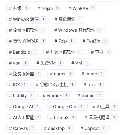
#
升级
#
trojan
#
WinRAR
1
1
1
#
WinRAR 漏洞
#
高危漏洞
1
1
#
免费压缩软件
#
Windows 替代软件
1
1
#
替代 WinRAR
#
7zip
#
PeaZip
1
1
1
#
Bandizip
#
开源压缩软件
#
容器
1
1
1
#
vpn
#
免费VM
#
VM
1
1
1
#
免费服务器
#
ngrok
#
tmate
1
1
1
#
IDX
#
谷歌IDX云主机
#
h-ui
1
1
1
#
hiddify
#
vmrack
#
Gemini
1
1
1
#
Google AI
#
Google One
#
AI工具
1
1
1
#
AI人工智能
#
Llama3
#
沉浸式翻译
1
1
1
#
Canvas
#
desktop
#
Copilot
1
1
1