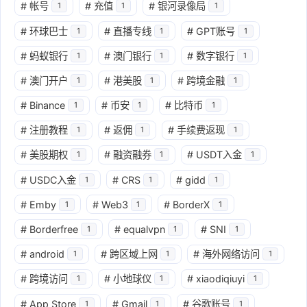
#
帐号
#
充值
#
银河录像局
1
1
1
#
环球巴士
#
直播专线
#
GPT账号
1
1
1
#
蚂蚁银行
#
澳门银行
#
数字银行
1
1
1
#
澳门开户
#
港美股
#
跨境金融
1
1
1
#
Binance
#
币安
#
比特币
1
1
1
#
注册教程
#
返佣
#
手续费返现
1
1
1
#
美股期权
#
融资融券
#
USDT入金
1
1
1
#
USDC入金
#
CRS
#
gidd
1
1
1
#
Emby
#
Web3
#
BorderX
1
1
1
#
Borderfree
#
equalvpn
#
SNI
1
1
1
#
android
#
跨区域上网
#
海外网络访问
1
1
1
#
跨境访问
#
小地球仪
#
xiaodiqiuyi
1
1
1
#
App Store
#
Gmail
#
谷歌账号
1
1
1