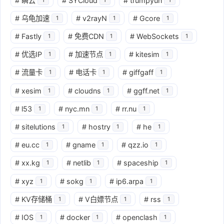
#
瞬云
#
SYCloud
#
trumpyun
#
乌龟加速
#
v2rayN
#
Gcore
1
1
1
#
Fastly
#
免费CDN
#
WebSockets
1
1
1
#
优选IP
#
加速节点
#
kitesim
1
1
1
#
流量卡
#
电话卡
#
giffgaff
1
1
1
#
xesim
#
cloudns
#
ggff.net
1
1
1
#
l53
#
nyc.mn
#
rr.nu
1
1
1
#
sitelutions
#
hostry
#
he
1
1
1
#
eu.cc
#
gname
#
qzz.io
1
1
1
#
xx.kg
#
netlib
#
spaceship
1
1
1
#
xyz
#
sokg
#
ip6.arpa
1
1
1
#
KV存储桶
#
V白嫖节点
#
rss
1
1
1
#
IOS
#
docker
#
openclash
1
1
1