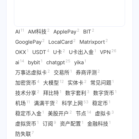
11
2
2
2
AI
AM科技
ApplePay
BIT
2
2
2
GooglePay
LocalCard
Matrixport
1
4
2
1
26
OKX
USDT
U卡
U卡出入金
VPN
14
1
25
1
ai
bybit
chatgpt
yika
2
1
2
万事达虚拟卡
交易所
券商评测
4
12
2
1
加密货币
大模型
实体卡
常见问题
2
1
3
1
技术分享
拜比特
数字套利
数字货币
11
2
53
1
机场
满满干货
科学上网
稳定币
1
2
14
3
稳定币入金
美股开户
节点
虚拟卡
1
9
1
1
虚拟货币
订阅
资产配置
金融科技
7
防失联