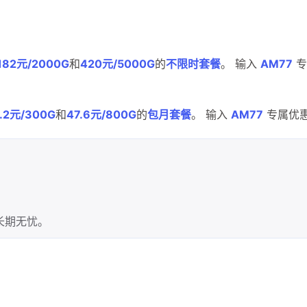
182元/2000G
和
420元/5000G
的
不限时套餐
。 输入
AM77
专
.2元/300G
和
47.6元/800G
的
包月套餐
。 输入
AM77
专属优
兴趣点
寻找你感兴趣的领域
确
11
2
2
2
AI
AM科技
ApplePay
BIT
买长期无忧。
2
1
4
2
Matrixport
OKX
USDT
U卡
1
25
1
bybit
chatgpt
yika
万事达
4
12
2
加密货币
大模型
实体卡
常见