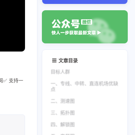
文章目录
目标人群
订阅✅ 支持一
一、专线、中转、直连机场优缺
点
二、测速图
三、拓扑图
四、解锁图