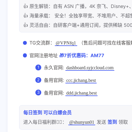
👍 原生解锁：自有 ASN 广播，4K 奈飞、Disney+
👍 海量承载： 安全！全独享带宽、不堆用户、不超
👍 灵活自由：自研客户端+通用订阅，提供稀缺 50
TG交流群：
（售后问题可找在线客服
@VPNfq1
官网注册地址
🎁7折优惠码：AM77
永久官网:
dashboard.syjccloud.com
备用官网:
ccc.jichang.best
备用官网:
ddd.jichang.best
每日签到 可以白嫖会员
进入每日福利群👉🏻：
发送
签到
领取
@shunyun01