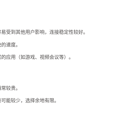
3
1
11
数字套利
数字货币
机场
满满
1
2
14
稳定币入金
美股开户
节点
虚
容易受到其他用户影响，连接稳定性较好。
1
1
7
资产配置
金融科技
防失联
八月 2026
七月 2026
快的速度。
3
1
篇
篇
迟的应用（如游戏、视频会议等）。
四月 2026
三月 2026
4
3
篇
篇
通常较贵。
量可能较少，选择余地有限。