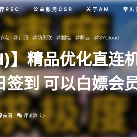
荐REC
公益服务CSR
关于AM
常见
节点
订阅
防失联
翻墙
瞬云
SYCloud
ud)】精品优化直连机场
每日签到 可以白嫖会员
美国
评论数: