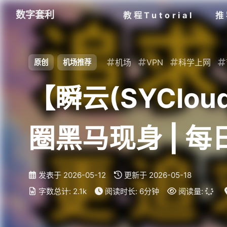
数字套利
教程Tutorial
推
机场
VPN
科学上网
原创
机场推荐
【瞬云(SYClo
圈黑马现身 | 
AM77
发表于
2026-05-12
更新于
2026-05-18
字数总计:
2.1k
阅读时长:
6分钟
阅读量: