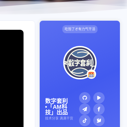
吃饱了才有力气干活
数字套利
•「AM科
技」出品
技术分享 满满干货