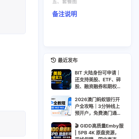
五、套餐图
备注说明
最近发布
BIT 大陆身份可申请｜
还支持美股、ETF、碎
股、融资融券和期权｜
310美元大礼包 + 最高
2026澳门蚂蚁银行开
200美元股票现金卡｜
户全攻略｜3分钟线上
USDT USDC入金
预开户，免费澳门通
+迎新最高HKD 900
🎬 GIDD高质量Emby服
| 5PB 4K 原盘资源，