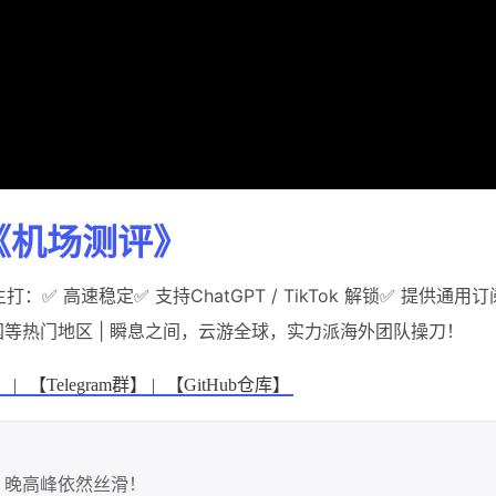
《机场测评》
：✅ 高速稳定✅ 支持ChatGPT / TikTok 解锁✅ 提供通用
等热门地区 | 瞬息之间，云游全球，实力派海外团队操刀！
 |
【Telegram群】 |
【GitHub仓库】
，晚高峰依然丝滑！