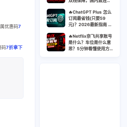
双线保障，国内直连稳
定流畅 | 无视晚高峰 |
🔥ChatGPT Plus 怎么
年付$8.55 日均$0.03
订阅最省钱(只要59
元)？2026最新指南 ｜
属优惠码
7
Go/Plus/Pro对比全解
🔥Netflix奈飞共享账号
析方案
是什么？车位是什么意
惠码
7折拿下
思？5分钟看懂使用方
式｜2026最新获取共
享账号指南
2
2
GooglePay
LocalCard
1
26
14
U卡出入金
VPN
ai
2
1
2
虚拟卡
交易所
券商评测
1
2
1
问题
技术分享
拜比特