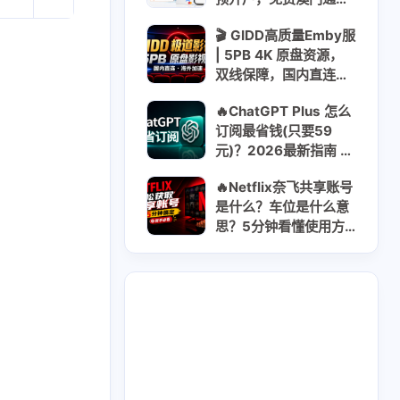
+迎新最高HKD 900
2
53
1
干货
科学上网
稳定币
🎬 GIDD高质量Emby服
| 5PB 4K 原盘资源，
3
1
9
拟卡
虚拟货币
订阅
双线保障，国内直连稳
定流畅 | 无视晚高峰 |
🔥ChatGPT Plus 怎么
年付$8.55 日均$0.03
六月 2026
五月 2026
订阅最省钱(只要59
1
14
篇
篇
元)？2026最新指南 ｜
Go/Plus/Pro对比全解
🔥Netflix奈飞共享账号
析方案
二月 2026
一月 2026
是什么？车位是什么意
1
3
篇
篇
思？5分钟看懂使用方
式｜2026最新获取共
享账号指南