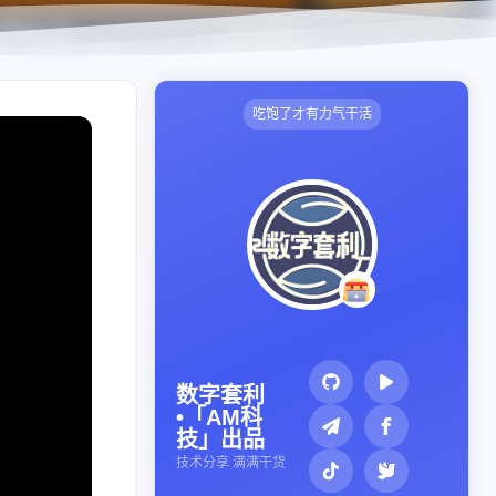
吃饱了才有力气干活
数字套利
•「AM科
技」出品
技术分享 满满干货