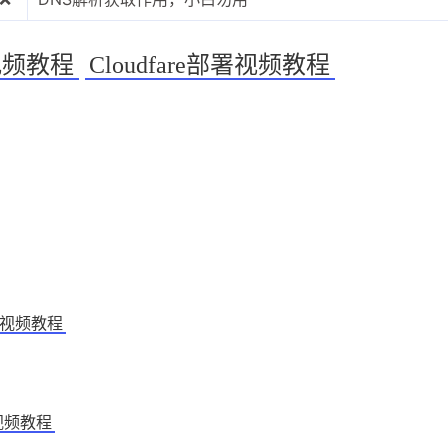
3
1
11
数字套利
数字货币
机场
满满
署视频教程
Cloudfare部署视频教程
1
2
14
稳定币入金
美股开户
节点
虚
1
1
7
资产配置
金融科技
防失联
八月 2026
七月 2026
3
1
篇
篇
四月 2026
三月 2026
4
3
篇
篇
视频教程
视频教程