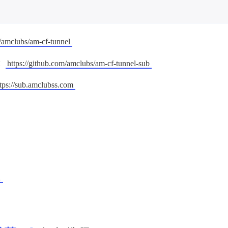
m/amclubs/am-cf-tunnel
)：
https://github.com/amclubs/am-cf-tunnel-sub
ttps://sub.amclubss.com
程