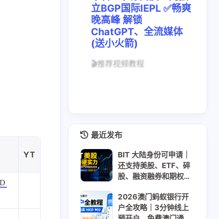
立BGP国际IEPL ✅畅爽
晚高峰 解锁
ChatGPT、全流媒体
(送小火箭)
🎬推荐视频教程
最近发布
2
2
GooglePay
LocalCard
YT
BIT 大陆身份可申请｜
1
26
14
还支持美股、ETF、碎
U卡出入金
VPN
ai
股、融资融券和期权｜
D
310美元大礼包 + 最高
2
1
2
虚拟卡
交易所
券商评测
2026澳门蚂蚁银行开
200美元股票现金卡｜
户全攻略｜3分钟线上
USDT USDC入金
1
2
1
问题
技术分享
拜比特
预开户，免费澳门通