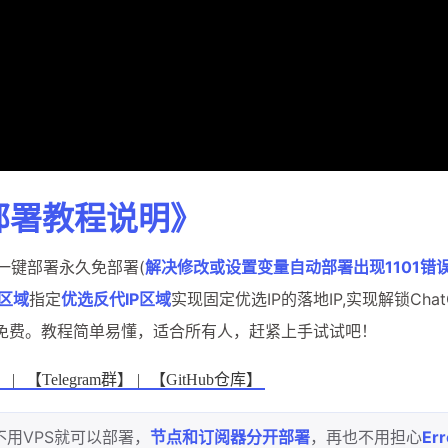
部署教程说明》
一键部署永久免部署(
解决修改或设置变量自动部署出现1101错
P区域
指定
优选反代IP区域
实现固定优选IP的落地IP,实现解锁Chat
频，永久免费。教程简单易懂，适合所有人，赶紧上手试试吧！
 |
【Telegram群】 |
【GitHub仓库】
不用VPS就可以部署，
节点和订阅器分开部署
，再也不用担心
Er