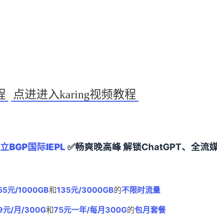
程
点进进入karing视频教程
BGP国际IEPL
✅畅爽晚高峰 解锁ChatGPT、全流
55元/1000GB
和
135元/3000GB
的
不限时流量
9元/月/300G
和
75元一年/每月300G
的
包月套餐