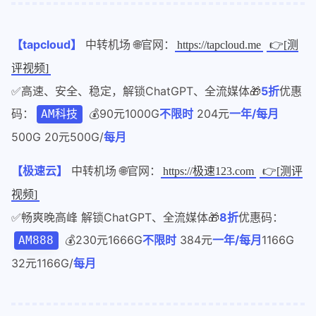
【tapcloud】
中转机场 🌐官网：
https://tapcloud.me
👉[测
评视频]
✅高速、安全、稳定，解锁ChatGPT、全流媒体🎁
5折
优惠
码：
💰90元1000G
不限时
204元
一年/每月
AM科技
500G 20元500G/
每月
【极速云】
中转机场 🌐官网：
https://极速123.com
👉[测评
视频]
✅畅爽晚高峰 解锁ChatGPT、全流媒体🎁
8折
优惠码：
💰230元1666G
不限时
384元
一年/每月
1166G
AM888
32元1166G/
每月