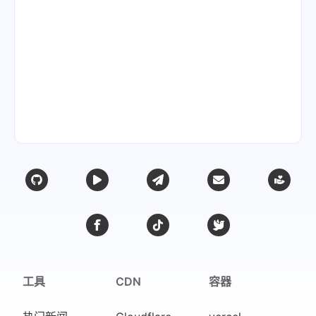
工具
CDN
容器