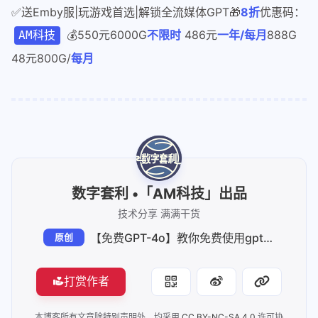
✅送Emby服|玩游戏首选|解锁全流媒体GPT🎁
8折
优惠码：
💰550元6000G
不限时
486元
一年/每月
888G
AM科技
48元800G/
每月
数字套利 •「AM科技」出品
技术分享 满满干货
【免费GPT-4o】教你免费使用gpt、gpt-4o-mini、turbo等模型API 可搭配ChatGPT.好友、沉浸式翻译等项目使用
原创
打赏作者
本博客所有文章除特别声明外，均采用
CC BY-NC-SA 4.0
许可协