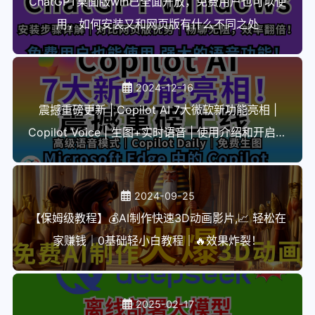
ChatGPT桌面版win已全面开放，免费用户也可以使
用，如何安装又和网页版有什么不同之处
2024-12-16
震撼重磅更新 | Copilot AI 7大微软新功能亮相 |
Copilot Voice | 生图+实时语音 | 使用介绍和开启方
式
2024-09-25
【保姆级教程】💰AI制作快速3D动画影片,📈 轻松在
家赚钱｜0基础轻小白教程｜🔥效果炸裂！
2025-02-17