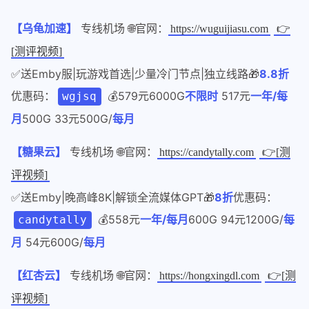
【乌龟加速】
专线机场 🌐官网：
https://wuguijiasu.com
👉
[测评视频]
✅送Emby服|玩游戏首选|少量冷门节点|独立线路🎁
8.8折
优惠码：
💰579元6000G
不限时
517元
一年/每
wgjsq
月
500G 33元500G/
每月
【糖果云】
专线机场 🌐官网：
https://candytally.com
👉[测
评视频]
✅送Emby|晚高峰8K|解锁全流媒体GPT🎁
8折
优惠码：
💰558元
一年/每月
600G 94元1200G/
每
candytally
月
54元600G/
每月
【红杏云】
专线机场 🌐官网：
https://hongxingdl.com
👉[测
评视频]