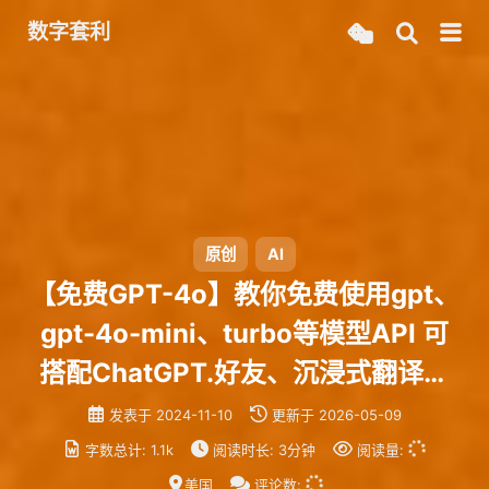
数字套利
原创
AI
【免费GPT-4o】教你免费使用gpt、
gpt-4o-mini、turbo等模型API 可
搭配ChatGPT.好友、沉浸式翻译等
项目使用
发表于
2024-11-10
更新于
2026-05-09
字数总计:
1.1k
阅读时长:
3分钟
阅读量:
美国
评论数: