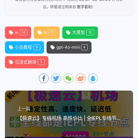
议。转载请注明来自
数字套利
！
ai
AI
大模型
14
11
12
小白教程
gpt-4o-mini
9
4
沉浸式翻译
1
上一篇
【极速云】专线机场 高性价比 | 全IEPL专线节点 | 高速无卡顿（送小火箭下载）🎁8折优惠码：AM888