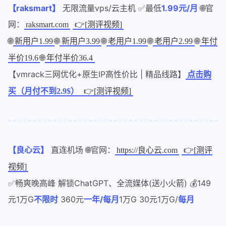
【raksmart】
无限流量vps/云主机 ✅最低
1.99元/月
🌐官
网：
raksmart.com
👉[测评视频]
🌐
🌐
🌐
🌐
🌐
新用户1.99
新用户3.99
老用户1.99
老用户2.99
年付
🌐
半价19.6
年付半价36.4
【vmrack三网优化+原生IP高性价比 | 精品线路】
点击购
买（月付不到2.9$）
👉[测评视频]
【良心云】
直连机场 🌐官网：
https://良心云.com
👉[测评
视频]
✅畅爽晚高峰 解锁ChatGPT、全流媒体(送小火箭) 💰149
元1万G
不限时
360元
一年/每月
1万G 30元1万G/
每月