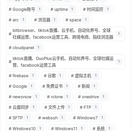
#
Google账号
#
uptime
#
时间监控
1
1
1
#
arc
#
浏览器
#
space
1
1
1
bitbrowser、tiktok直播、云手机、自动化养号、全球
#
1
社媒运营、facebook运营工具、跨境电商、指纹浏览器
#
cloudpanel
1
tiktok直播、DuoPlus云手机、自动化养号、全球社媒运
#
1
营、facebook运营工具
#
firebase
#
谷歌
#
虚拟主机
1
1
1
#
Google
#
免费证书
#
新闻
1
1
1
#
newsnow
#
rclone
#
onedrive
1
1
1
#
云盘同步
#
文件上传
#
FTP
1
1
1
#
SFTP
#
webssh
#
Windows7
1
1
1
#
Windows10
#
Windows11
#
系统
1
1
1