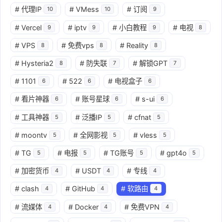
#
代理IP
#
VMess
#
订阅
10
10
9
#
Vercel
#
iptv
#
小白教程
#
电视
9
9
9
8
#
VPS
#
免费vps
#
Reality
8
8
8
#
Hysteria2
#
防失联
#
解锁GPT
8
7
7
#
1101
#
522
#
电视盒子
6
6
6
#
看片神器
#
账号星球
#
s-ui
6
6
6
#
工具神器
#
泛播IP
#
cfnat
5
5
5
#
moontv
#
全网影视
#
vless
5
5
5
#
TG
#
电报
#
TG账号
#
gpt4o
5
5
5
5
#
加密货币
#
USDT
#
专线
4
4
4
#
clash
#
GitHub
#
软路由
4
4
4
#
流媒体
#
Docker
#
免费VPN
4
4
4