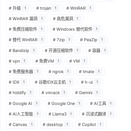
#
升级
#
trojan
#
WinRAR
1
1
1
#
WinRAR 漏洞
#
高危漏洞
1
1
#
免费压缩软件
#
Windows 替代软件
1
1
#
替代 WinRAR
#
7zip
#
PeaZip
1
1
1
#
Bandizip
#
开源压缩软件
#
容器
1
1
1
#
vpn
#
免费VM
#
VM
1
1
1
#
免费服务器
#
ngrok
#
tmate
1
1
1
#
IDX
#
谷歌IDX云主机
#
h-ui
1
1
1
#
hiddify
#
vmrack
#
Gemini
1
1
1
#
Google AI
#
Google One
#
AI工具
1
1
1
#
AI人工智能
#
Llama3
#
沉浸式翻译
1
1
1
#
Canvas
#
desktop
#
Copilot
1
1
1