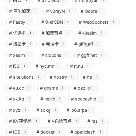
#
瞬云
#
SYCloud
#
trumpyun
#
乌龟加速
#
v2rayN
#
Gcore
1
1
1
#
Fastly
#
免费CDN
#
WebSockets
1
1
1
#
优选IP
#
加速节点
#
kitesim
1
1
1
#
流量卡
#
电话卡
#
giffgaff
1
1
1
#
xesim
#
cloudns
#
ggff.net
1
1
1
#
l53
#
nyc.mn
#
rr.nu
1
1
1
#
sitelutions
#
hostry
#
he
1
1
1
#
eu.cc
#
gname
#
qzz.io
1
1
1
#
xx.kg
#
netlib
#
spaceship
1
1
1
#
xyz
#
sokg
#
ip6.arpa
1
1
1
#
KV存储桶
#
V白嫖节点
#
rss
1
1
1
#
IOS
#
docker
#
openclash
1
1
1