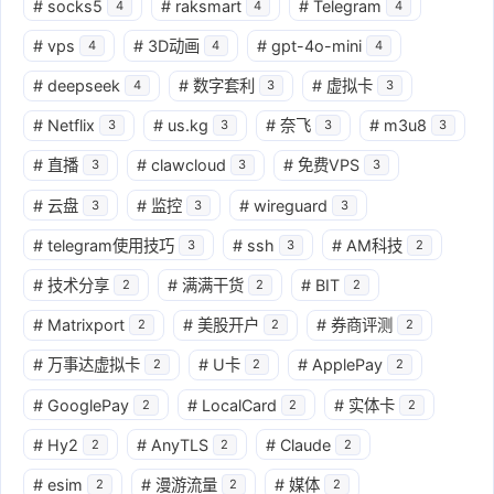
#
socks5
#
raksmart
#
Telegram
4
4
4
#
vps
#
3D动画
#
gpt-4o-mini
4
4
4
#
deepseek
#
数字套利
#
虚拟卡
4
3
3
#
Netflix
#
us.kg
#
奈飞
#
m3u8
3
3
3
3
#
直播
#
clawcloud
#
免费VPS
3
3
3
#
云盘
#
监控
#
wireguard
3
3
3
#
telegram使用技巧
#
ssh
#
AM科技
3
3
2
#
技术分享
#
满满干货
#
BIT
2
2
2
#
Matrixport
#
美股开户
#
券商评测
2
2
2
#
万事达虚拟卡
#
U卡
#
ApplePay
2
2
2
#
GooglePay
#
LocalCard
#
实体卡
2
2
2
#
Hy2
#
AnyTLS
#
Claude
2
2
2
#
esim
#
漫游流量
#
媒体
2
2
2