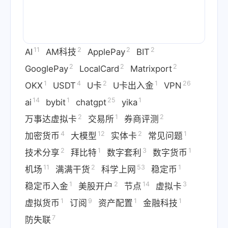
11
2
2
2
AI
AM科技
ApplePay
BIT
2
2
2
GooglePay
LocalCard
Matrixport
1
4
2
1
26
OKX
USDT
U卡
U卡出入金
VPN
14
1
25
1
ai
bybit
chatgpt
yika
2
1
2
万事达虚拟卡
交易所
券商评测
4
12
2
1
加密货币
大模型
实体卡
常见问题
2
1
3
1
技术分享
拜比特
数字套利
数字货币
11
2
53
1
机场
满满干货
科学上网
稳定币
1
2
14
3
稳定币入金
美股开户
节点
虚拟卡
1
9
1
1
虚拟货币
订阅
资产配置
金融科技
7
防失联