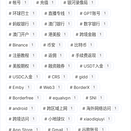
#
帐号
#
充值
#
银河录像局
1
1
1
#
环球巴士
#
直播专线
#
GPT账号
1
1
1
#
蚂蚁银行
#
澳门银行
#
数字银行
1
1
1
#
澳门开户
#
港美股
#
跨境金融
1
1
1
#
Binance
#
币安
#
比特币
1
1
1
#
注册教程
#
返佣
#
手续费返现
1
1
1
#
美股期权
#
融资融券
#
USDT入金
1
1
1
#
USDC入金
#
CRS
#
gidd
1
1
1
#
Emby
#
Web3
#
BorderX
1
1
1
#
Borderfree
#
equalvpn
#
SNI
1
1
1
#
android
#
跨区域上网
#
海外网络访问
1
1
1
#
跨境访问
#
小地球仪
#
xiaodiqiuyi
1
1
1
#
App Store
#
Gmail
#
谷歌账号
1
1
1