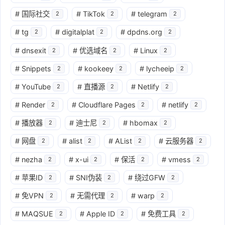
#
国际社交
#
TikTok
#
telegram
2
2
2
#
tg
#
digitalplat
#
dpdns.org
2
2
2
#
dnsexit
#
优选域名
#
Linux
2
2
2
#
Snippets
#
kookeey
#
lycheeip
2
2
2
#
YouTube
#
直播源
#
Netlify
2
2
2
#
Render
#
Cloudflare Pages
#
netlify
2
2
2
#
播放器
#
迪士尼
#
hbomax
2
2
2
#
网盘
#
alist
#
AList
#
云服务器
2
2
2
2
#
nezha
#
x-ui
#
保活
#
vmess
2
2
2
2
#
苹果ID
#
SNI伪装
#
绕过GFW
2
2
2
#
免VPN
#
无需代理
#
warp
2
2
2
#
MAQSUE
#
Apple ID
#
免费工具
2
2
2