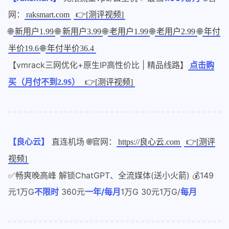
网：
raksmart.com
👉[测评视频]
🌐
🌐
🌐
🌐
🌐
新用户1.99
新用户3.99
老用户1.99
老用户2.99
年付
🌐
半价19.6
年付半价36.4
【vmrack三网优化+原生IP高性价比 | 精品线路】
点击购
买（月付不到2.9$）
👉[测评视频]
【良心云】
直连机场 🌐官网：
https://良心云.com
👉[测评
视频]
✅畅爽晚高峰 解锁ChatGPT、全流媒体(送小火箭) 💰149
元1万G
不限时
360元
一年/每月
1万G 30元1万G/
每月