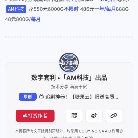
💰550元6000G
不限时
486元
一年/每月
888G
AM科技
48元800G/
每月
数字套利 •「AM科技」出品
技术分享 满满干货
📺 追剧神器！【糖果云】赠送高质量Emby影视库，流畅爽到飞起～ 不限设备+全解锁+送影视库 全场套餐7.7折
原创
打赏作者
本博客所有文章除特别声明外，均采用
CC BY-NC-SA 4.0
许可协