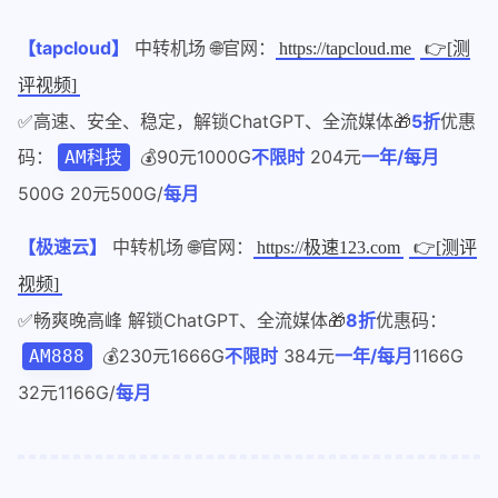
【tapcloud】
中转机场 🌐官网：
https://tapcloud.me
👉[测
评视频]
✅高速、安全、稳定，解锁ChatGPT、全流媒体🎁
5折
优惠
码：
💰90元1000G
不限时
204元
一年/每月
AM科技
500G 20元500G/
每月
【极速云】
中转机场 🌐官网：
https://极速123.com
👉[测评
视频]
✅畅爽晚高峰 解锁ChatGPT、全流媒体🎁
8折
优惠码：
💰230元1666G
不限时
384元
一年/每月
1166G
AM888
32元1166G/
每月