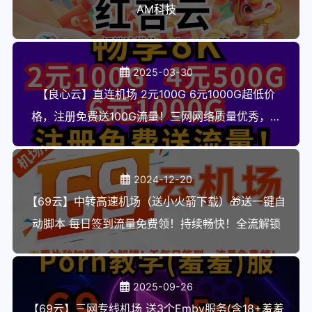
AM科技
2025-03-30
【良心云】直连机场 2元100G 6元1000G超低价
格，注册免费送100G流量！三网网络质量优秀，流
媒体解锁，GPT解锁，支持新疆河南地区使用
2024-12-20
【69云】中转高速机场（送小火箭下载）🎁送一键自
动脚本 每日签到流量免费领！持续畅快！全流解锁
2025-09-26
【69云】三网专线机场 送3个Emby服务(含18+羞羞