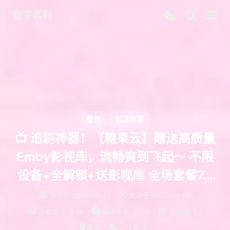
数字套利
原创
机场推荐
📺 追剧神器！【糖果云】赠送高质量
Emby影视库，流畅爽到飞起～ 不限
设备+全解锁+送影视库 全场套餐7.7
折
发表于
2025-08-23
更新于
2025-09-09
字数总计:
2.2k
阅读时长:
7分钟
阅读量:
美国
评论数: