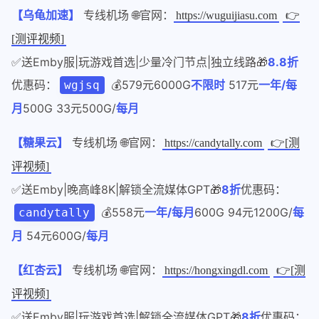
【乌龟加速】
专线机场 🌐官网：
https://wuguijiasu.com
👉
[测评视频]
✅送Emby服|玩游戏首选|少量冷门节点|独立线路🎁
8.8折
优惠码：
💰579元6000G
不限时
517元
一年/每
wgjsq
月
500G 33元500G/
每月
【糖果云】
专线机场 🌐官网：
https://candytally.com
👉[测
评视频]
✅送Emby|晚高峰8K|解锁全流媒体GPT🎁
8折
优惠码：
💰558元
一年/每月
600G 94元1200G/
每
candytally
月
54元600G/
每月
【红杏云】
专线机场 🌐官网：
https://hongxingdl.com
👉[测
评视频]
✅送Emby服|玩游戏首选|解锁全流媒体GPT🎁
8折
优惠码：