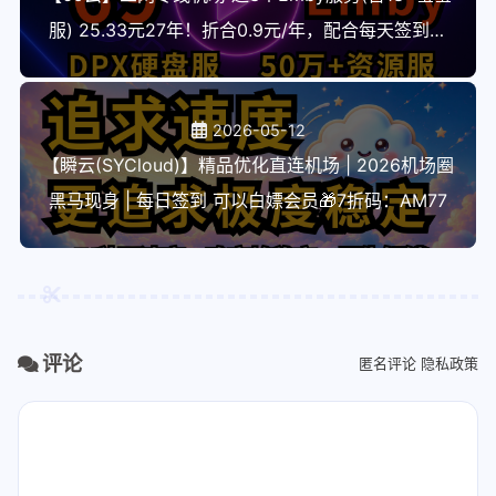
服) 25.33元27年！折合0.9元/年，配合每天签到送
流量 史上最强 最专业的备用防失联机场!
2026-05-12
【瞬云(SYCloud)】精品优化直连机场 | 2026机场圈
黑马现身 | 每日签到 可以白嫖会员🎁7折码：AM77
评论
匿名评论
隐私政策