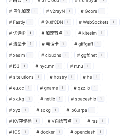
#
瞬云
#
SYCloud
#
trumpyun
#
乌龟加速
#
v2rayN
#
Gcore
1
1
1
#
Fastly
#
免费CDN
#
WebSockets
1
1
1
#
优选IP
#
加速节点
#
kitesim
1
1
1
#
流量卡
#
电话卡
#
giffgaff
1
1
1
#
xesim
#
cloudns
#
ggff.net
1
1
1
#
l53
#
nyc.mn
#
rr.nu
1
1
1
#
sitelutions
#
hostry
#
he
1
1
1
#
eu.cc
#
gname
#
qzz.io
1
1
1
#
xx.kg
#
netlib
#
spaceship
1
1
1
#
xyz
#
sokg
#
ip6.arpa
1
1
1
#
KV存储桶
#
V白嫖节点
#
rss
1
1
1
#
IOS
#
docker
#
openclash
1
1
1