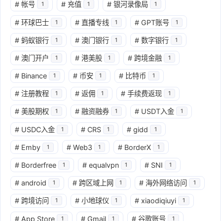
#
帐号
#
充值
#
银河录像局
1
1
1
#
环球巴士
#
直播专线
#
GPT账号
1
1
1
#
蚂蚁银行
#
澳门银行
#
数字银行
1
1
1
#
澳门开户
#
港美股
#
跨境金融
1
1
1
#
Binance
#
币安
#
比特币
1
1
1
#
注册教程
#
返佣
#
手续费返现
1
1
1
#
美股期权
#
融资融券
#
USDT入金
1
1
1
#
USDC入金
#
CRS
#
gidd
1
1
1
#
Emby
#
Web3
#
BorderX
1
1
1
#
Borderfree
#
equalvpn
#
SNI
1
1
1
#
android
#
跨区域上网
#
海外网络访问
1
1
1
#
跨境访问
#
小地球仪
#
xiaodiqiuyi
1
1
1
#
App Store
#
Gmail
#
谷歌账号
1
1
1