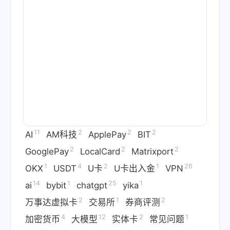
11
2
2
2
AI
AM科技
ApplePay
BIT
2
2
2
GooglePay
LocalCard
Matrixport
1
4
2
1
26
OKX
USDT
U卡
U卡出入金
VPN
14
1
25
1
ai
bybit
chatgpt
yika
2
1
2
万事达虚拟卡
交易所
券商评测
4
12
2
1
加密货币
大模型
实体卡
常见问题