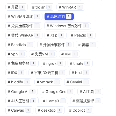
#
升级
#
trojan
#
WinRAR
1
1
1
#
WinRAR 漏洞
#
高危漏洞
1
1
#
免费压缩软件
#
Windows 替代软件
1
1
#
替代 WinRAR
#
7zip
#
PeaZip
1
1
1
#
Bandizip
#
开源压缩软件
#
容器
1
1
1
#
vpn
#
免费VM
#
VM
1
1
1
#
免费服务器
#
ngrok
#
tmate
1
1
1
#
IDX
#
谷歌IDX云主机
#
h-ui
1
1
1
#
hiddify
#
vmrack
#
Gemini
1
1
1
#
Google AI
#
Google One
#
AI工具
1
1
1
#
AI人工智能
#
Llama3
#
沉浸式翻译
1
1
1
#
Canvas
#
desktop
#
Copilot
1
1
1