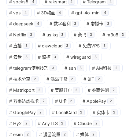
#
socks5
#
raksmart
#
Telegram
4
4
4
#
vps
#
3D动画
#
gpt-4o-mini
4
4
4
#
deepseek
#
数字套利
#
虚拟卡
4
3
3
#
Netflix
#
us.kg
#
奈飞
#
m3u8
3
3
3
3
#
直播
#
clawcloud
#
免费VPS
3
3
3
#
云盘
#
监控
#
wireguard
3
3
3
#
telegram使用技巧
#
ssh
#
AM科技
3
3
2
#
技术分享
#
满满干货
#
BIT
2
2
2
#
Matrixport
#
美股开户
#
券商评测
2
2
2
#
万事达虚拟卡
#
U卡
#
ApplePay
2
2
2
#
GooglePay
#
LocalCard
#
实体卡
2
2
2
#
Hy2
#
AnyTLS
#
Claude
2
2
2
#
esim
#
漫游流量
#
媒体
2
2
2