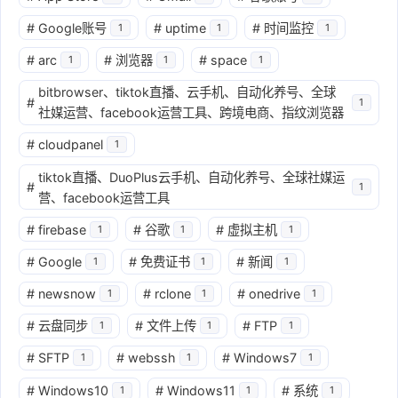
#
Google账号
#
uptime
#
时间监控
1
1
1
#
arc
#
浏览器
#
space
1
1
1
bitbrowser、tiktok直播、云手机、自动化养号、全球
#
1
社媒运营、facebook运营工具、跨境电商、指纹浏览器
#
cloudpanel
1
tiktok直播、DuoPlus云手机、自动化养号、全球社媒运
#
1
营、facebook运营工具
#
firebase
#
谷歌
#
虚拟主机
1
1
1
#
Google
#
免费证书
#
新闻
1
1
1
#
newsnow
#
rclone
#
onedrive
1
1
1
#
云盘同步
#
文件上传
#
FTP
1
1
1
#
SFTP
#
webssh
#
Windows7
1
1
1
#
Windows10
#
Windows11
#
系统
1
1
1