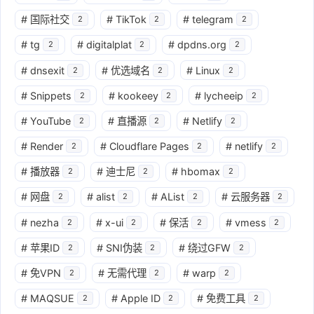
#
国际社交
#
TikTok
#
telegram
2
2
2
#
tg
#
digitalplat
#
dpdns.org
2
2
2
#
dnsexit
#
优选域名
#
Linux
2
2
2
#
Snippets
#
kookeey
#
lycheeip
2
2
2
#
YouTube
#
直播源
#
Netlify
2
2
2
#
Render
#
Cloudflare Pages
#
netlify
2
2
2
#
播放器
#
迪士尼
#
hbomax
2
2
2
#
网盘
#
alist
#
AList
#
云服务器
2
2
2
2
#
nezha
#
x-ui
#
保活
#
vmess
2
2
2
2
#
苹果ID
#
SNI伪装
#
绕过GFW
2
2
2
#
免VPN
#
无需代理
#
warp
2
2
2
#
MAQSUE
#
Apple ID
#
免费工具
2
2
2