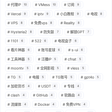
#
代理IP
#
VMess
#
订阅
10
10
9
#
Vercel
#
iptv
#
小白教程
#
电视
9
9
9
8
#
VPS
#
免费vps
#
Reality
8
8
8
#
Hysteria2
#
防失联
#
解锁GPT
8
7
7
#
1101
#
522
#
电视盒子
6
6
6
#
看片神器
#
账号星球
#
s-ui
6
6
6
#
工具神器
#
泛播IP
#
cfnat
5
5
5
#
moontv
#
全网影视
#
vless
5
5
5
#
TG
#
电报
#
TG账号
#
gpt4o
5
5
5
5
#
加密货币
#
USDT
#
专线
4
4
4
#
clash
#
GitHub
#
软路由
4
4
4
#
流媒体
#
Docker
#
免费VPN
4
4
4