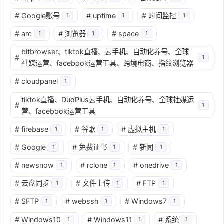
#
Google账号
#
uptime
#
时间监控
1
1
1
#
arc
#
浏览器
#
space
1
1
1
bitbrowser、tiktok直播、云手机、自动化养号、全球
#
1
社媒运营、facebook运营工具、跨境电商、指纹浏览器
#
cloudpanel
1
tiktok直播、DuoPlus云手机、自动化养号、全球社媒运
#
1
营、facebook运营工具
#
firebase
#
谷歌
#
虚拟主机
1
1
1
#
Google
#
免费证书
#
新闻
1
1
1
#
newsnow
#
rclone
#
onedrive
1
1
1
#
云盘同步
#
文件上传
#
FTP
1
1
1
#
SFTP
#
webssh
#
Windows7
1
1
1
#
Windows10
#
Windows11
#
系统
1
1
1