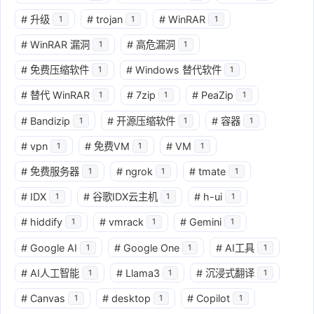
#
升级
#
trojan
#
WinRAR
1
1
1
#
WinRAR 漏洞
#
高危漏洞
1
1
#
免费压缩软件
#
Windows 替代软件
1
1
#
替代 WinRAR
#
7zip
#
PeaZip
1
1
1
#
Bandizip
#
开源压缩软件
#
容器
1
1
1
#
vpn
#
免费VM
#
VM
1
1
1
#
免费服务器
#
ngrok
#
tmate
1
1
1
#
IDX
#
谷歌IDX云主机
#
h-ui
1
1
1
#
hiddify
#
vmrack
#
Gemini
1
1
1
#
Google AI
#
Google One
#
AI工具
1
1
1
#
AI人工智能
#
Llama3
#
沉浸式翻译
1
1
1
#
Canvas
#
desktop
#
Copilot
1
1
1