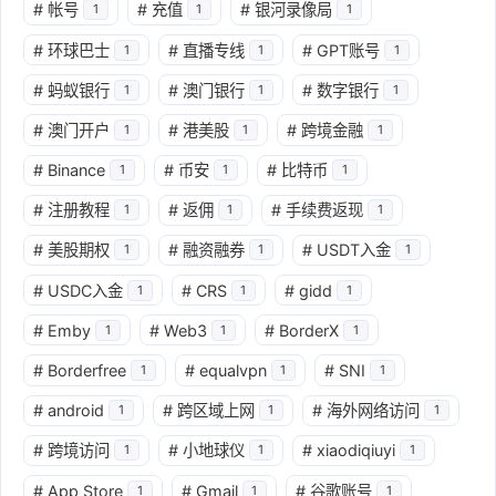
#
帐号
#
充值
#
银河录像局
1
1
1
#
环球巴士
#
直播专线
#
GPT账号
1
1
1
#
蚂蚁银行
#
澳门银行
#
数字银行
1
1
1
#
澳门开户
#
港美股
#
跨境金融
1
1
1
#
Binance
#
币安
#
比特币
1
1
1
#
注册教程
#
返佣
#
手续费返现
1
1
1
#
美股期权
#
融资融券
#
USDT入金
1
1
1
#
USDC入金
#
CRS
#
gidd
1
1
1
#
Emby
#
Web3
#
BorderX
1
1
1
#
Borderfree
#
equalvpn
#
SNI
1
1
1
#
android
#
跨区域上网
#
海外网络访问
1
1
1
#
跨境访问
#
小地球仪
#
xiaodiqiuyi
1
1
1
#
App Store
#
Gmail
#
谷歌账号
1
1
1