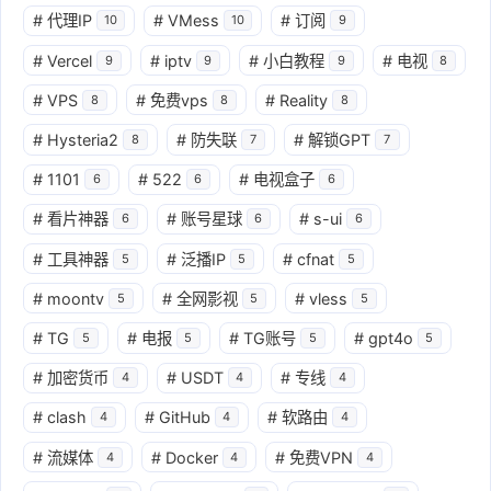
#
代理IP
#
VMess
#
订阅
10
10
9
#
Vercel
#
iptv
#
小白教程
#
电视
9
9
9
8
#
VPS
#
免费vps
#
Reality
8
8
8
#
Hysteria2
#
防失联
#
解锁GPT
8
7
7
#
1101
#
522
#
电视盒子
6
6
6
#
看片神器
#
账号星球
#
s-ui
6
6
6
#
工具神器
#
泛播IP
#
cfnat
5
5
5
#
moontv
#
全网影视
#
vless
5
5
5
#
TG
#
电报
#
TG账号
#
gpt4o
5
5
5
5
#
加密货币
#
USDT
#
专线
4
4
4
#
clash
#
GitHub
#
软路由
4
4
4
#
流媒体
#
Docker
#
免费VPN
4
4
4