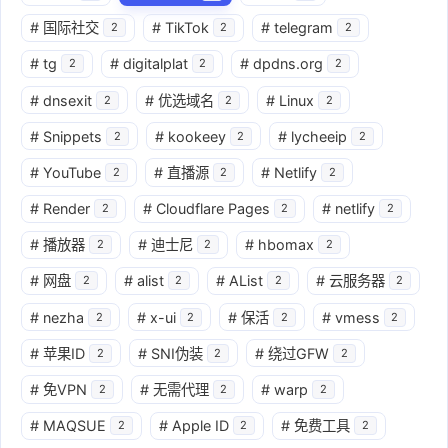
#
国际社交
#
TikTok
#
telegram
2
2
2
#
tg
#
digitalplat
#
dpdns.org
2
2
2
#
dnsexit
#
优选域名
#
Linux
2
2
2
#
Snippets
#
kookeey
#
lycheeip
2
2
2
#
YouTube
#
直播源
#
Netlify
2
2
2
#
Render
#
Cloudflare Pages
#
netlify
2
2
2
#
播放器
#
迪士尼
#
hbomax
2
2
2
#
网盘
#
alist
#
AList
#
云服务器
2
2
2
2
#
nezha
#
x-ui
#
保活
#
vmess
2
2
2
2
#
苹果ID
#
SNI伪装
#
绕过GFW
2
2
2
#
免VPN
#
无需代理
#
warp
2
2
2
#
MAQSUE
#
Apple ID
#
免费工具
2
2
2