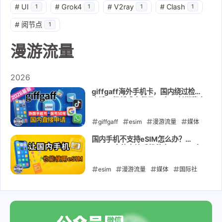
#
UI
#
Grok4
#
V2ray
#
Clash
1
1
1
1
#
阅节点
1
漫游流量
2026
giffgaff海外手机卡，国内绕过检测
申请，极低成本保号50年，长期稳定
｜无月租 | eSIM | Telegram |
TikTok | ChatGPT | 谷歌Google账
giffgaff
esim
漫游流量
媒体
号 | WhatsApp | 海外银行
国际社交
跨境电商
TikTok
国内手机不支持eSIM怎么办？
Xesim实体卡让手机秒变eSIM + 白
telegram
tg
嫖2g香港eSIM流量｜全球号码＋一
卡多号｜Telegram/TikTok/出国必
esim
2026-05-23
漫游流量
媒体
国际社
备｜iPhone/安卓都支持
交
跨境电商
TikTok
telegram
tg
xesim
2026-05-03