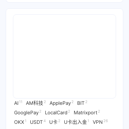
11
2
2
2
AI
AM科技
ApplePay
BIT
2
2
2
GooglePay
LocalCard
Matrixport
1
4
2
1
26
OKX
USDT
U卡
U卡出入金
VPN