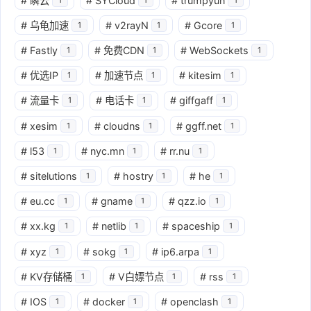
#
瞬云
#
SYCloud
#
trumpyun
#
乌龟加速
#
v2rayN
#
Gcore
1
1
1
#
Fastly
#
免费CDN
#
WebSockets
1
1
1
#
优选IP
#
加速节点
#
kitesim
1
1
1
#
流量卡
#
电话卡
#
giffgaff
1
1
1
#
xesim
#
cloudns
#
ggff.net
1
1
1
#
l53
#
nyc.mn
#
rr.nu
1
1
1
#
sitelutions
#
hostry
#
he
1
1
1
#
eu.cc
#
gname
#
qzz.io
1
1
1
#
xx.kg
#
netlib
#
spaceship
1
1
1
#
xyz
#
sokg
#
ip6.arpa
1
1
1
#
KV存储桶
#
V白嫖节点
#
rss
1
1
1
#
IOS
#
docker
#
openclash
1
1
1