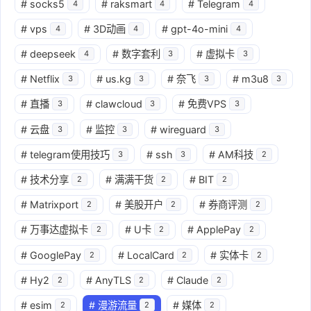
#
socks5
#
raksmart
#
Telegram
4
4
4
#
vps
#
3D动画
#
gpt-4o-mini
4
4
4
#
deepseek
#
数字套利
#
虚拟卡
4
3
3
#
Netflix
#
us.kg
#
奈飞
#
m3u8
3
3
3
3
#
直播
#
clawcloud
#
免费VPS
3
3
3
#
云盘
#
监控
#
wireguard
3
3
3
#
telegram使用技巧
#
ssh
#
AM科技
3
3
2
#
技术分享
#
满满干货
#
BIT
2
2
2
#
Matrixport
#
美股开户
#
券商评测
2
2
2
#
万事达虚拟卡
#
U卡
#
ApplePay
2
2
2
#
GooglePay
#
LocalCard
#
实体卡
2
2
2
#
Hy2
#
AnyTLS
#
Claude
2
2
2
#
esim
#
漫游流量
#
媒体
2
2
2