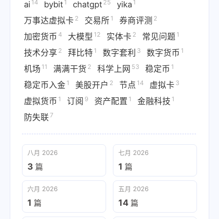
14
1
25
1
ai
bybit
chatgpt
yika
2
1
2
万事达虚拟卡
交易所
券商评测
4
12
2
1
加密货币
大模型
实体卡
常见问题
2
1
3
1
技术分享
拜比特
数字套利
数字货币
11
2
53
1
机场
满满干货
科学上网
稳定币
1
2
14
3
稳定币入金
美股开户
节点
虚拟卡
1
9
1
1
虚拟货币
订阅
资产配置
金融科技
7
防失联
八月 2026
七月 2026
3
1
篇
篇
六月 2026
五月 2026
1
14
篇
篇