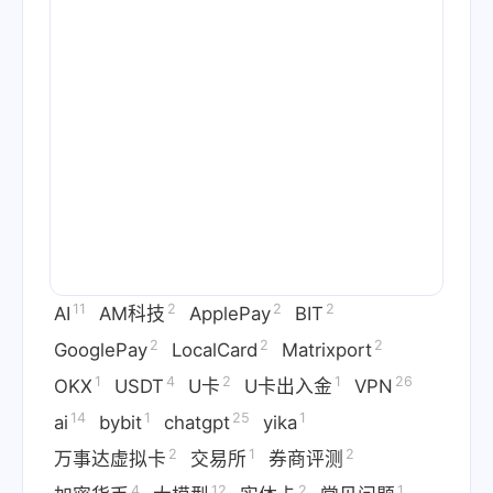
11
2
2
2
AI
AM科技
ApplePay
BIT
2
2
2
GooglePay
LocalCard
Matrixport
1
4
2
1
26
OKX
USDT
U卡
U卡出入金
VPN
14
1
25
1
ai
bybit
chatgpt
yika
2
1
2
万事达虚拟卡
交易所
券商评测
4
12
2
1