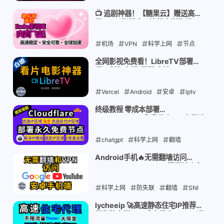
电视
2025-08-26
电视盒子
moontv
看片
📺 追剧神器！【糖果云】赠送高质
量Emby影视库，流畅爽到飞起～
神器
Docker
全网影视
不限设备+全解锁+送影视库 全场套
餐7.7折
Cloudflare Pages
机场
VPN
科学上网
节点
订阅
2025-08-25
解锁GPT
专线
全网影视免费看！LibreTV部署教
程⚡手机/电视/网页 支持Render、
candytally
EMBY影视库
Vercel、Netlify、Cloudflare、
Docker一键部署
Vercel
2025-08-23
Android
安卓
iptv
电视
电视盒子
看片神器
终级教程 零成本部署
VLESS/Trojan免费节点！0变量设
Netlify
Docker
Render
置 解决IP跳动 固定IP区域指写反代
IP区域
LibreTV
chatgpt
全网影视
科学上网
Cloudflare
翻墙
Pages
VLESS
免费节点
cloudflare
Android手机🔥无需翻墙访问
Google/YouTube/TG等网站｜永
白嫖节点
2025-08-22
tiktok
netflix
久免费无限流量！防失联神器！
SNI绕墙黑科技！
Trojan
科学上网
反代IP
防失联
翻墙
SNI
android
2025-08-22
SNI伪装
绕过GFW
lycheeip 🚀高速静态住宅IP推荐！
原生独享双ISP！| 大带宽TikTok运
免VPN
无需代理
营 | 跨境电商运营 | 静态住宅代理 |