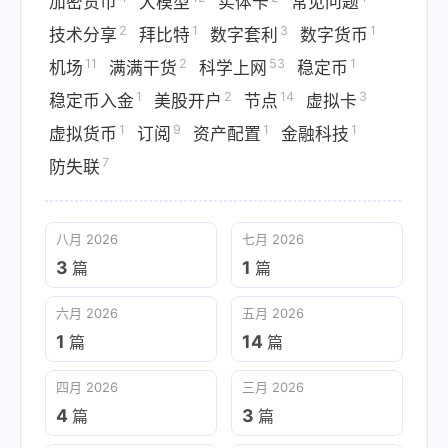
加密货币
大模型
实体卡
常见问题
2
1
3
1
技术分享
拜比特
数字套利
数字货币
11
2
53
1
机场
满满干货
科学上网
稳定币
1
2
14
3
稳定币入金
美股开户
节点
虚拟卡
1
9
1
1
虚拟货币
订阅
资产配置
金融科技
7
防失联
八月 2026
七月 2026
3
1
篇
篇
六月 2026
五月 2026
1
14
篇
篇
四月 2026
三月 2026
4
3
篇
篇