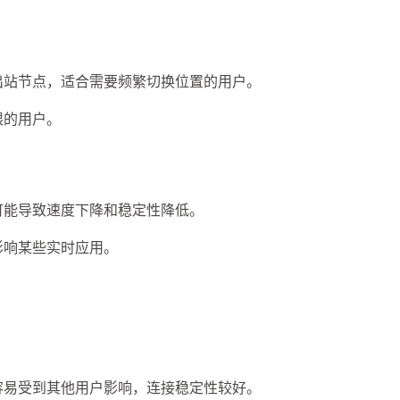
3
1
11
数字套利
数字货币
机场
满满
1
2
14
稳定币入金
美股开户
节点
虚
出站节点，适合需要频繁切换位置的用户。
1
1
7
资产配置
金融科技
防失联
限的用户。
八月 2026
七月 2026
3
1
篇
篇
四月 2026
三月 2026
可能导致速度下降和稳定性降低。
4
3
篇
篇
影响某些实时应用。
容易受到其他用户影响，连接稳定性较好。