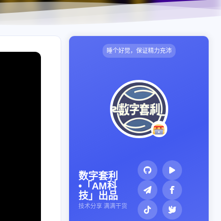
睡个好觉，保证精力充沛
数字套利
•「AM科
技」出品
技术分享 满满干货