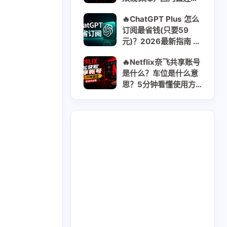
定流畅 | 无视晚高峰 |
🔥ChatGPT Plus 怎么
年付$8.55 日均$0.03
订阅最省钱(只要59
元)？2026最新指南 ｜
Go/Plus/Pro对比全解
🔥Netflix奈飞共享账号
析方案
是什么？车位是什么意
思？5分钟看懂使用方
式｜2026最新获取共
享账号指南
2
2
GooglePay
LocalCard
1
26
14
U卡出入金
VPN
ai
2
1
2
虚拟卡
交易所
券商评测
1
2
1
问题
技术分享
拜比特