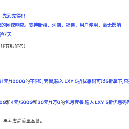
先到先得!!!
致的网速响应。支持新疆，河南，福建，用户使用，毫无影响
验7天
线客服解答）
21元/1000G
的
不限时套餐
,
输入 LXY 5折优惠码可以5折拿下,只
0G
和
4元/500G
和
30元/1万G
的
包月套餐
,
输入 LXY 5折优惠
，再考虑高流量套餐。