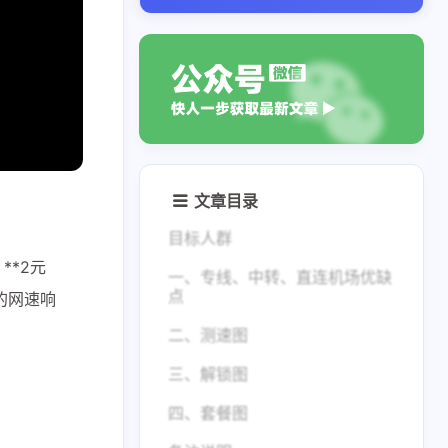
文章目录
目标人群
**2元
一、专线、中转、直连机场优缺
点
的网速响
二、测速图
三、解锁图
四、套餐图