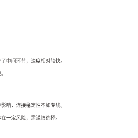
兴趣点
少了中间环节，速度相对较快。
寻找你感兴趣的领域
便。
确
11
2
2
2
AI
AM科技
ApplePay
BIT
2
1
4
2
Matrixport
OKX
USDT
U卡
户影响，连接稳定性不如专线。
存在一定风险，需谨慎选择。
1
25
1
bybit
chatgpt
yika
万事达
4
12
2
加密货币
大模型
实体卡
常见