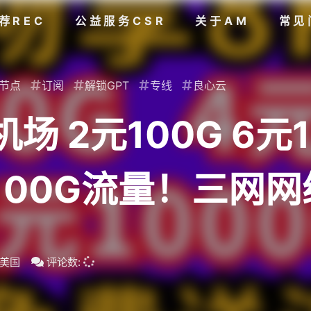
荐REC
公益服务CSR
关于AM
常见
节点
订阅
解锁GPT
专线
良心云
 2元100G 6元
100G流量！三网
T解锁，支持新疆河
美国
评论数: