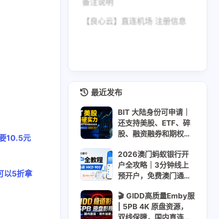
备注说明
【良心云】直连机场 注册信息
最近发布
BIT 大陆身份可申请｜
还支持美股、ETF、碎
股、融资融券和期权｜
要10.5元
310美元大礼包 + 最高
2026澳门蚂蚁银行开
200美元股票现金卡｜
户全攻略｜3分钟线上
USDT USDC入金
码可以5折拿
预开户，免费澳门通
+迎新最高HKD 900
🎬 GIDD高质量Emby服
| 5PB 4K 原盘资源，
双线保障，国内直连稳